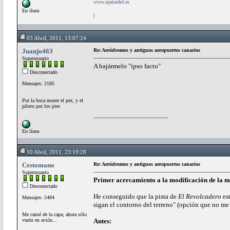
www.spainuhd.es
En línea
[
03 Abril, 2011, 13:07:24
Juanjo463
Re: Aeródromos y antiguos aeropuertos canarios
Superusuario
A bajármelo "ipso facto"
Desconectado
Mensajes: 2185
Por la boca muere el pez, y el
piloto por los pies
En línea
10 Abril, 2011, 23:19:28
Cestomano
Re: Aeródromos y antiguos aeropuertos canarios
Superusuario
Primer acercamiento a la modificación de la ma
Desconectado
He conseguido que la pista de
El Revolcadero
est
Mensajes: 5484
sigan el contorno del terreno" (opción que no me
Me cansé de la capa; ahora sólo
vuelo en avión...
Antes: