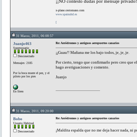
¡¡NO contesto dudas por mensaje privado!
x-plane.cestomano.com
www.spainuhd.es
[
31 Marzo, 2011, 06:08:57
Juanjo463
Re: Aeródromos y antiguos aeropuertos canarios
Superusuario
¡¡Guau!! Mañana me los bajo todos, je, je, je.
Desconectado
Por cierto, tengo que confirmarlo pero creo que 
Mensajes: 2185
hago averiguaciones y comento.
Por la boca muere el pez, y el
piloto por los pies
Juanjo
En línea
31 Marzo, 2011, 09:20:00
Bobo
Re: Aeródromos y antiguos aeropuertos canarios
Usuario Habitual
¡Maldita espalda que no me deja hacer nada, ni p
Desconectado