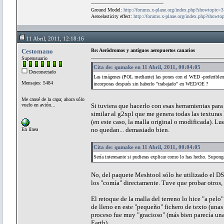
Ground Model:
http://forums.x-plane.org/index.php?showtopic=
Aeroelasticity effect:
http://forums.x-plane.org/index.php?showt
11 Abril, 2011, 12:18:16
Cestomano
Re: Aeródromos y antiguos aeropuertos canarios
Superusuario
Cita de: qumake en 11 Abril, 2011, 00:04:05
Desconectado
Las imágenes (POL mediante) las pones con el WED -preferiblem
Mensajes: 5484
incorporas después sin haberlo "trabajado" en WED/OE ?
Me cansé de la capa; ahora sólo
vuelo en avión...
Si tuviera que hacerlo con esas herramientas para t
similar al g2xpl que me genera todas las textura
(en este caso, la malla original o modificada). L
no quedan... demasiado bien.
En línea
Cita de: qumake en 11 Abril, 2011, 00:04:05
Sería interesante si pudieras explicar como lo has hecho. Supon
No, del paquete Meshtool sólo he utilizado el DS
los "comía" directamente. Tuve que probar otros,
El retoque de la malla del terreno lo hice "a pelo
de lleno en este "pequeño" fichero de texto (unas
proceso fue muy "gracioso" (más bien parecía un
Earth).