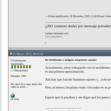
«
Última modificación: 26 Diciembre, 2019, 21:03:06 por Cest
¡¡NO contesto dudas por mensaje privado!
x-plane.cestomano.com
www.spainuhd.es
[
31 Marzo, 2011, 00:42:41
Cestomano
Re: Aeródromos y antiguos aeropuertos canarios
Superusuario
Actualmente, estoy trabajando con el aeródromo "E
Desconectado
es una primera aproximación.
Mensajes: 5484
Aún hay que hacerle bastantes ajustes y... colocar
Me cansé de la capa; ahora sólo
vuelo en avión...
Pero, al menos, las pistas están colocadas en su p
Espero que lo prueben y me digan qué les parece..
En línea