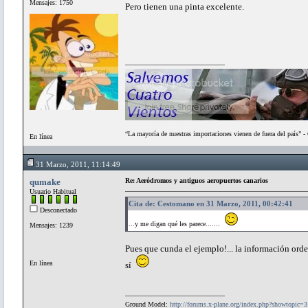
Mensajes: 1750
Pero tienen una pinta excelente.
“La mayoría de nuestras importaciones vienen de fuera del país” 
En línea
31 Marzo, 2011, 11:14:49
qumake
Re: Aeródromos y antiguos aeropuertos canarios
Usuario Habitual
Cita de: Cestomano en 31 Marzo, 2011, 00:42:41
Desconectado
...y me digan qué les parece.......
Mensajes: 1239
Pues que cunda el ejemplo!... la información orde
En línea
sí
Ground Model:
http://forums.x-plane.org/index.php?showtopic=