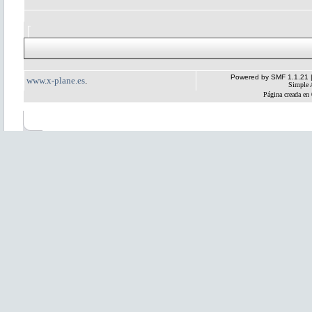
Powered by SMF 1.1.21
www.x-plane.es
.
Simple 
Página creada en