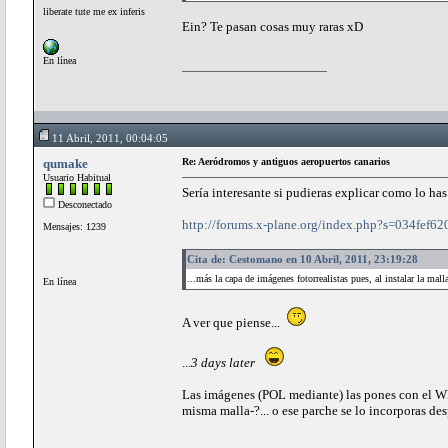
liberate tute me ex inferis
Ein? Te pasan cosas muy raras xD
En línea
11 Abril, 2011, 00:04:05
qumake
Re: Aeródromos y antiguos aeropuertos canarios
Usuario Habitual
Sería interesante si pudieras explicar como lo h
Desconectado
http://forums.x-plane.org/index.php?s=034fe
Mensajes: 1239
Cita de: Cestomano en 10 Abril, 2011, 23:19:28
...más la capa de imágenes fotorrealistas pues, al instalar la mal
En línea
A ver que piense...
...
3 days later
Las imágenes (POL mediante) las pones con el W
misma malla-?... o ese parche se lo incorporas d