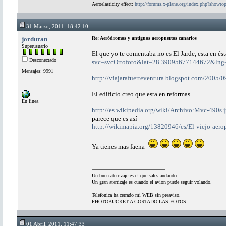
Aeroelasticity effect:
http://forums.x-plane.org/index.php?showt
31 Marzo, 2011, 18:42:10
jorduran
Re: Aeródromos y antiguos aeropuertos canarios
Superusuario
El que yo te comentaba no es El Jarde, esta en és
Desconectado
svc=svcOrtofoto&lat=28.39095677144672&ln
Mensajes: 9991
http://viajarafuerteventura.blogspot.com/2005/09
El edificio creo que esta en reformas
En línea
http://es.wikipedia.org/wiki/Archivo:Mvc-490s.
parece que es así
http://wikimapia.org/13820946/es/El-viejo-aero
Ya tienes mas faena
Un buen aterrizaje es el que sales andando.
Un gran aterrizaje es cuando el avion puede seguir volando.
Telefonica ha cerrado mi WEB sin preaviso.
PHOTOBUCKET A CORTADO LAS FOTOS
01 Abril, 2011, 11:47:33