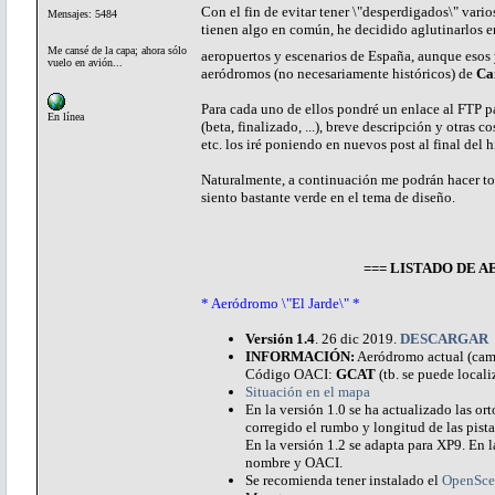
Con el fin de evitar tener \"desperdigados\" vari
Mensajes: 5484
tienen algo en común, he decidido aglutinarlos e
Me cansé de la capa; ahora sólo
aeropuertos y escenarios de España, aunque esos 
vuelo en avión...
aeródromos (no necesariamente históricos) de
Ca
Para cada uno de ellos pondré un enlace al FTP pa
En línea
(beta, finalizado, ...), breve descripción y otras
etc. los iré poniendo en nuevos post al final del 
Naturalmente, a continuación me podrán hacer to
siento bastante verde en el tema de diseño.
=== LISTADO DE
* Aeródromo \"El Jarde\" *
Versión 1.4
. 26 dic 2019.
DESCARGAR
INFORMACIÓN:
Aeródromo actual (campo
Código OACI:
GCAT
(tb. se puede locali
Situación en el mapa
En la versión 1.0 se ha actualizado las o
corregido el rumbo y longitud de las pistas
En la versión 1.2 se adapta para XP9. En la
nombre y OACI.
Se recomienda tener instalado el
OpenSce