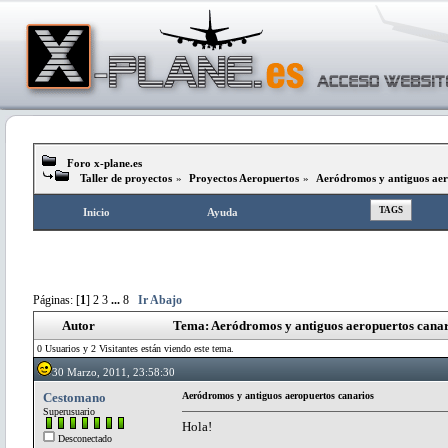
Foro x-plane.es
Taller de proyectos
»
Proyectos Aeropuertos
»
Aeródromos y antiguos aer
TAGS
Inicio
Ayuda
Páginas: [
1
]
2
3
...
8
Ir Abajo
Autor
Tema: Aeródromos y antiguos aeropuertos canar
0 Usuarios y 2 Visitantes están viendo este tema.
30 Marzo, 2011, 23:58:30
Cestomano
Aeródromos y antiguos aeropuertos canarios
Superusuario
Hola!
Desconectado