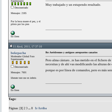
Superusuario
Muy trabajado y un estupendo resultado.
Desconectado
Mensajes: 2185
Por la boca muere el pez, y el
piloto por los pies
En línea
11 Abril, 2011, 17:37:10
bokepacha
Re: Aeródromos y antiguos aeropuertos canarios
Moderador Global Foro
Superusuario
Pero alma cántaro...te has metido en el fichero de
necesitas y de ahí vas modificando las alturas d
Desconectado
porque es por línea de comandos, pero es más sen
Mensajes: 7601
liberate tute me ex inferis
En línea
Tags:
Páginas: [
1
]
2
3
...
8
Ir Arriba