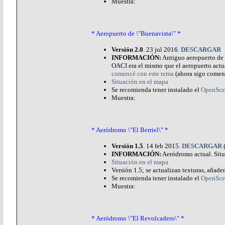
Muestra:
* Aeropuerto de \"Buenavista\" *
Versión 2.0
. 23 jul 2016.
DESCARGAR
INFORMACIÓN:
Antiguo aeropuerto de L
OACI era el mismo que el aeropuerto actu
comencé con este tema
(ahora sigo comen
Situación en el mapa
Se recomienda tener instalado el
OpenSce
Muestra:
* Aeródromo \"El Berriel\" *
Versión 1.5
. 14 feb 2015.
DESCARGAR
INFORMACIÓN:
Aeródromo actual. Situ
Situación en el mapa
Versión 1.5; se actualizan texturas, añaden
Se recomienda tener instalado el
OpenSce
Muestra:
* Aeródromo \"El Revolcadero\" *