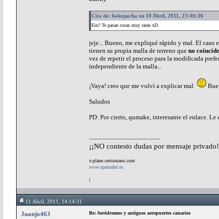
Cita de: bokepacha en 10 Abril, 2011, 23:46:36
Ein? Te pasan cosas muy raras xD
jeje... Bueno, me expliqué rápido y mal. El caso 
tienen su propia malla de terreno que
no coincid
vez de repetir el proceso para la modificada prefe
independiente de la malla...
¡Vaya! creo que me volví a explicar mal
Buen
Saludos
PD: Por cierto, qumake, interesante el enlace. Le ec
¡¡NO contesto dudas por mensaje privado!
x-plane.cestomano.com
www.spainuhd.es
[
11 Abril, 2011, 14:14:31
Juanjo463
Re: Aeródromos y antiguos aeropuertos canarios