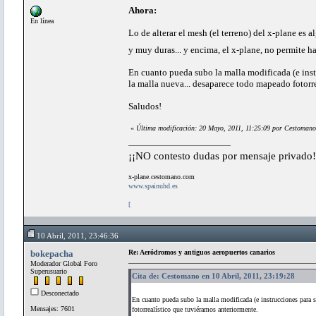
Ahora:
En línea
Lo de alterar el mesh (el terreno) del x-plane es 
y muy duras... y encima, el x-plane, no permite 
En cuanto pueda subo la malla modificada (e instr
la malla nueva... desaparece todo mapeado fotorr
Saludos!
«
Última modificación: 20 Mayo, 2011, 11:25:09 por Cestomano
¡¡NO contesto dudas por mensaje privado!
x-plane.cestomano.com
www.spainuhd.es
[
10 Abril, 2011, 23:46:36
bokepacha
Re: Aeródromos y antiguos aeropuertos canarios
Moderador Global Foro
Superusuario
Cita de: Cestomano en 10 Abril, 2011, 23:19:28
Desconectado
En cuanto pueda subo la malla modificada (e instrucciones para su
Mensajes: 7601
fotorrealístico que tuviéramos anteriormente.