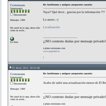
Cestomano
Re: Aeródromos y antiguos aeropuertos canarios
Superusuario
Vaya!! Qué decir... gracias por la información !!!!
Desconectado
Lo anoto ;-)
Mensajes: 5484
Localización
Me cansé de la capa; ahora sólo
vuelo en avión...
¡¡NO contesto dudas por mensaje privado!
En línea
x-plane.cestomano.com
www.spainuhd.es
[
01 Abril, 2011, 18:32:48
Cestomano
Re: Aeródromos y antiguos aeropuertos canarios
Superusuario
Acabo de subir una actualización menor de El Berr
Desconectado
Mensajes: 5484
¡¡NO contesto dudas por mensaje privado!
Me cansé de la capa; ahora sólo
vuelo en avión...
x-plane.cestomano.com