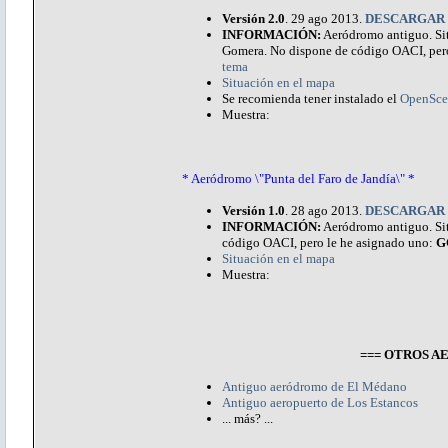
Versión 2.0
. 29 ago 2013.
DESCARGAR
INFORMACIÓN:
Aeródromo antiguo. Situ
Gomera. No dispone de código OACI, per
tema
Situación en el mapa
Se recomienda tener instalado el
OpenSce
Muestra:
* Aeródromo \"Punta del Faro de Jandía\" *
Versión 1.0
. 28 ago 2013.
DESCARGAR
INFORMACIÓN:
Aeródromo antiguo. Situ
código OACI, pero le he asignado uno:
G
Situación en el mapa
Muestra:
=== OTROS 
Antiguo aeródromo de El Médano
Antiguo aeropuerto de Los Estancos
... más? ...