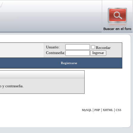
Usuario:
Recordar
Contraseña:
Registrarse
o y contraseña.
|
|
|
MySQL
PHP
XHTML
CSS