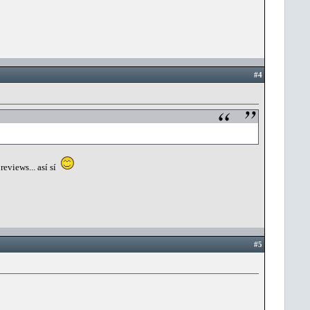
#4
reviews... así sí
#5