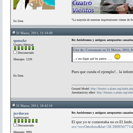
“La mayoría de nuestras importaciones vienen de fu
En línea
31 Marzo, 2011, 11:14:49
qumake
Re: Aeródromos y antiguos aeropuertos canario
Usuario Habitual
Cita de: Cestomano en 31 Marzo, 2011, 
Desconectado
...y me digan qué les parece.......
Mensajes: 1239
Pues que cunda el ejemplo!... la infor
En línea
Ground Model:
http://forums.x-plane.org/index.
Aeroelasticity effect:
http://forums.x-plane.org/in
31 Marzo, 2011, 18:42:10
jorduran
Re: Aeródromos y antiguos aeropuertos canario
Superusuario
El que yo te comentaba no es El Jarde,
Desconectado
svc=svcOrtofoto&lat=28.39095677
Mensajes: 9991