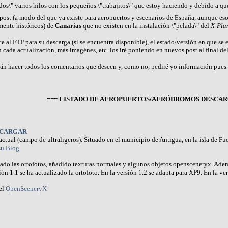
ados\" varios hilos con los pequeños \"trabajitos\" que estoy haciendo y debido a q
 post (a modo del que ya existe para aeropuertos y escenarios de España, aunque eso
mente históricos) de
Canarias
que no existen en la instalación \"pelada\" del
X-Pla
 al FTP para su descarga (si se encuentra disponible), el estado/versión en que se en
 cada actualización, más imagénes, etc. los iré poniendo en nuevos post al final del
n hacer todos los comentarios que deseen y, como no, pediré yo información pues 
=== LISTADO DE AEROPUERTOS/AERÓDROMOS DESCAR
CARGAR
tual (campo de ultraligeros). Situado en el municipio de Antigua, en la isla de 
su Blog
izado las ortofotos, añadido texturas normales y algunos objetos opensceneryx. Adem
ión 1.1 se ha actualizado la ortofoto. En la versión 1.2 se adapta para XP9. En la ver
el
OpenSceneryX