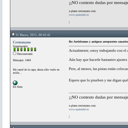
¡¡NO contesto dudas por mensaje
x-plane.cestomano.com
www.spainuhd.es
[
31 Marzo, 2011, 00:42:41
Cestomano
Re: Aeródromos y antiguos aeropuertos canario
Superusuario
Actualmente, estoy trabajando con el a
Desconectado
Aún hay que hacerle bastantes ajustes y
Mensajes: 5484
Pero, al menos, las pistas están coloca
Me cansé de la capa; ahora sólo vuelo en
avión...
Espero que lo prueben y me digan qué l
En línea
¡¡NO contesto dudas por mensaje
x-plane.cestomano.com
www.spainuhd.es
[