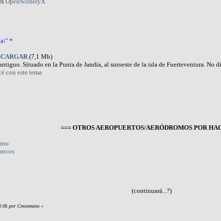
el
OpenSceneryX
a\" *
SCARGAR
(7,1 Mb)
tiguo. Situado en la Punta de Jandía, al suroeste de la isla de Fuerteventura. No
cé con este tema
=== OTROS AEROPUERTOS/AERÓDROMOS POR HAC
ano
tancos
(continuará...?)
03:06 por Cestomano
»