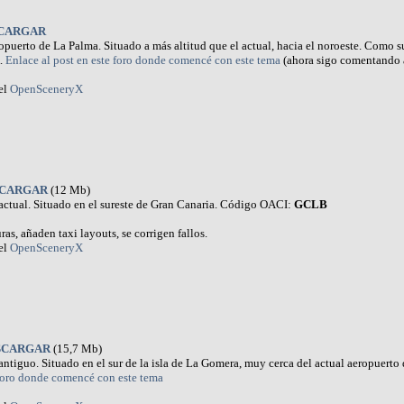
CARGAR
puerto de La Palma. Situado a más altitud que el actual, hacia el noroeste. Como s
.
Enlace al post en este foro donde comencé con este tema
(ahora sigo comentando 
el
OpenSceneryX
CARGAR
(12 Mb)
ctual. Situado en el sureste de Gran Canaria. Código OACI:
GCLB
ras, añaden taxi layouts, se corrigen fallos.
el
OpenSceneryX
SCARGAR
(15,7 Mb)
tiguo. Situado en el sur de la isla de La Gomera, muy cerca del actual aeropuert
 foro donde comencé con este tema