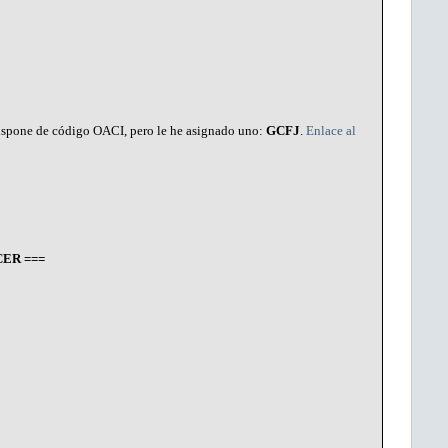
 dispone de código OACI, pero le he asignado uno:
GCFJ
.
Enlace al
ER ===