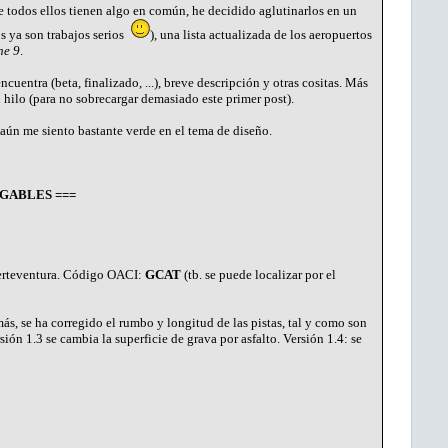
ue todos ellos tienen algo en común, he decidido aglutinarlos en un
s ya son trabajos serios
), una lista actualizada de los aeropuertos
ne 9
.
cuentra (beta, finalizado, ...), breve descripción y otras cositas. Más
 hilo (para no sobrecargar demasiado este primer post).
aún me siento bastante verde en el tema de diseño.
GABLES ===
Fuerteventura. Código OACI:
GCAT
(tb. se puede localizar por el
ás, se ha corregido el rumbo y longitud de las pistas, tal y como son
sión 1.3 se cambia la superficie de grava por asfalto. Versión 1.4: se