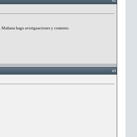
#2
rea. Mañana hago averiguaciones y comento.
#3