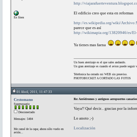
http://viajarafuerteventura.blogspot.
El edificio creo que esta en reformas
En línea
http://es.wikipedia.org/wiki/Archivo
parece que es así
http://wikimapia.org/13820946/es/El-
Ya tienes mas faena
Un buen aterrizaje es el que sales andando.
Un gran aterrizaje es cuando el avion puede seguir 
Telefonica ha cerrado mi WEB sin preaviso.
PHOTOBUCKET A CORTADO LAS FOTOS
01 Abril, 2011, 11:47:33
Cestomano
Re: Aeródromos y antiguos aeropuertos canario
Superusuario
Vaya!! Qué decir... gracias por la infor
Desconectado
Lo anoto ;-)
Mensajes: 5484
Localización
Me cansé de la capa; ahora sólo vuelo en
avión...