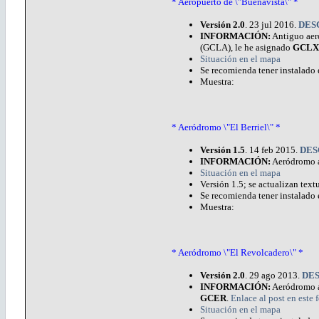
* Aeropuerto de \"Buenavista\" *
Versión 2.0
. 23 jul 2016.
DES
INFORMACIÓN:
Antiguo aero
(GCLA), le he asignado
GCLX
Situación en el mapa
Se recomienda tener instalado 
Muestra:
* Aeródromo \"El Berriel\" *
Versión 1.5
. 14 feb 2015.
DES
INFORMACIÓN:
Aeródromo a
Situación en el mapa
Versión 1.5; se actualizan textu
Se recomienda tener instalado 
Muestra:
* Aeródromo \"El Revolcadero\" *
Versión 2.0
. 29 ago 2013.
DE
INFORMACIÓN:
Aeródromo an
GCER
.
Enlace al post en este
Situación en el mapa