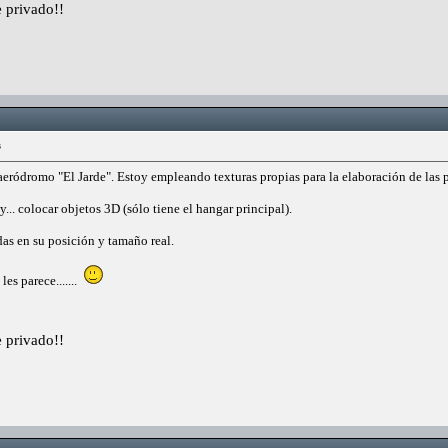
 privado!!
s
eródromo "El Jarde". Estoy empleando texturas propias para la elaboración de las p
... colocar objetos 3D (sólo tiene el hangar principal).
das en su posición y tamaño real.
es parece.......
 privado!!