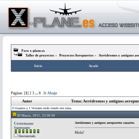
Foro x-plane.es
Taller de proyectos
»
Proyectos Aeropuertos
»
Aeródromos y antiguos aer
Inicio
Ayuda
Páginas: [
1
]
2
3
...
8
Ir Abajo
Autor
Tema: Aeródromos y antiguos aeropuer
0 Usuarios y 1 Visitante están viendo este tema.
30 Marzo, 2011, 23:58:30
Cestomano
Aeródromos y antiguos aeropuertos canarios
Superusuario
Hola!
Desconectado