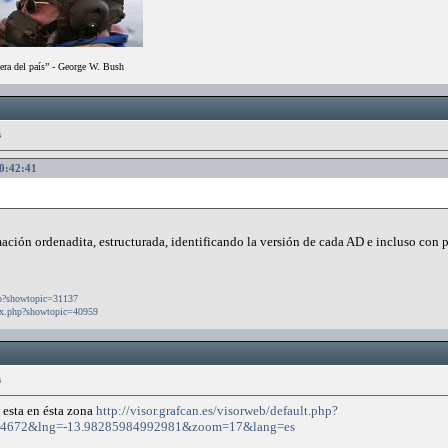
era del país” - George W. Bush
s
00:42:41
mación ordenadita, estructurada, identificando la versión de cada AD e incluso con p
php?showtopic=31137
dex.php?showtopic=40959
s
 esta en ésta zona
http://visor.grafcan.es/visorweb/default.php?
144672&lng=-13.98285984992981&zoom=17&lang=es