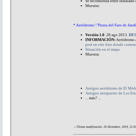
Se recomienda tener instalado 
Muestra:
* Aeródromo \"Punta del Faro de Jandí
Versión 1.0
. 28 ago 2013.
DE
INFORMACIÓN:
Aeródromo an
post en este foro donde comen
Situación en el mapa
Muestra:
Antiguo aeródromo de El Méd
Antiguo aeropuerto de Los Es
... más? ...
«
Última modificación: 26 Diciembre, 2019, 21: