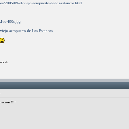
com/2005/09/el-viejo-aeropuerto-de-los-estancos.html
:Mvc-490s.jpg
viejo-aeropuerto-de-Los-Estancos
volando.
s
mación !!!!