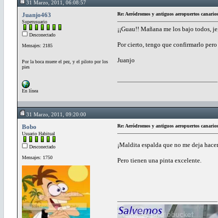
31 Marzo, 2011, 06:08:57
Juanjo463
Re: Aeródromos y antiguos aeropuertos canario
Superusuario
¡¡Guau!! Mañana me los bajo todos, je, 
Desconectado
Por cierto, tengo que confirmarlo per
Mensajes: 2185
Juanjo
Por la boca muere el pez, y el piloto por los
pies
En línea
31 Marzo, 2011, 09:20:00
Bobo
Re: Aeródromos y antiguos aeropuertos canario
Usuario Habitual
¡Maldita espalda que no me deja hacer
Desconectado
Mensajes: 1750
Pero tienen una pinta excelente.