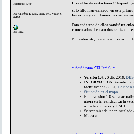
Con el fin de evitar tener \"desperdig
Mensajes: 5484
solo hilo manteniendo, en este primer
Me cansé de la capa; ahora sólo vuelo en
históricos y aeródromos (no necesaria
avión...
Para cada uno de ellos pondré un enlace
comentarios, los cambios realizados en
En línea
Naturalmente, a continuación me podrá
* Aeródromo \"El Jarde\" *
Versión 1.4
. 26 dic 2019.
DES
INFORMACIÓN:
Aeródromo ac
identificador GCEJ).
Enlace a 
Situación en el mapa
En la versión 1.0 se ha actual
ahora en la realidad. En la vers
actualiza nombre y OACI.
Se recomienda tener instalado 
Muestra: