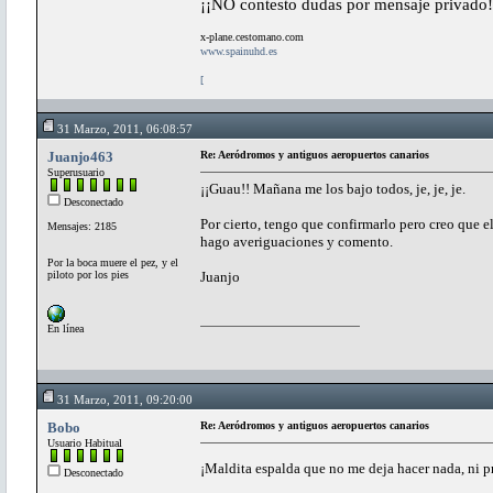
¡¡NO contesto dudas por mensaje privado!
x-plane.cestomano.com
www.spainuhd.es
[
31 Marzo, 2011, 06:08:57
Juanjo463
Re: Aeródromos y antiguos aeropuertos canarios
Superusuario
¡¡Guau!! Mañana me los bajo todos, je, je, je.
Desconectado
Por cierto, tengo que confirmarlo pero creo que 
Mensajes: 2185
hago averiguaciones y comento.
Por la boca muere el pez, y el
piloto por los pies
Juanjo
En línea
31 Marzo, 2011, 09:20:00
Bobo
Re: Aeródromos y antiguos aeropuertos canarios
Usuario Habitual
¡Maldita espalda que no me deja hacer nada, ni p
Desconectado