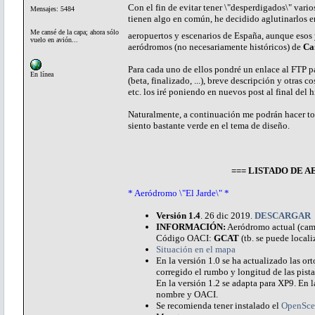
Con el fin de evitar tener \"desperdigados\" vari
Mensajes: 5484
tienen algo en común, he decidido aglutinarlos e
Me cansé de la capa; ahora sólo
aeropuertos y escenarios de España, aunque esos 
vuelo en avión...
aeródromos (no necesariamente históricos) de
Ca
Para cada uno de ellos pondré un enlace al FTP pa
En línea
(beta, finalizado, ...), breve descripción y otras
etc. los iré poniendo en nuevos post al final del 
Naturalmente, a continuación me podrán hacer to
siento bastante verde en el tema de diseño.
=== LISTADO DE
* Aeródromo \"El Jarde\" *
Versión 1.4
. 26 dic 2019.
DESCARGAR
INFORMACIÓN:
Aeródromo actual (campo
Código OACI:
GCAT
(tb. se puede locali
Situación en el mapa
En la versión 1.0 se ha actualizado las o
corregido el rumbo y longitud de las pistas
En la versión 1.2 se adapta para XP9. En la
nombre y OACI.
Se recomienda tener instalado el
OpenSce