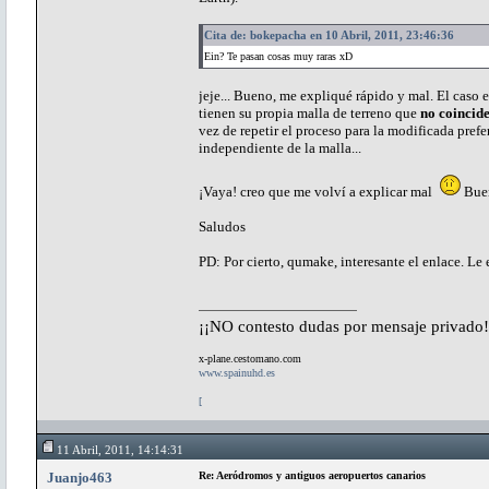
Cita de: bokepacha en 10 Abril, 2011, 23:46:36
Ein? Te pasan cosas muy raras xD
jeje... Bueno, me expliqué rápido y mal. El caso 
tienen su propia malla de terreno que
no coincid
vez de repetir el proceso para la modificada prefe
independiente de la malla...
¡Vaya! creo que me volví a explicar mal
Buen
Saludos
PD: Por cierto, qumake, interesante el enlace. Le ec
¡¡NO contesto dudas por mensaje privado!
x-plane.cestomano.com
www.spainuhd.es
[
11 Abril, 2011, 14:14:31
Juanjo463
Re: Aeródromos y antiguos aeropuertos canarios