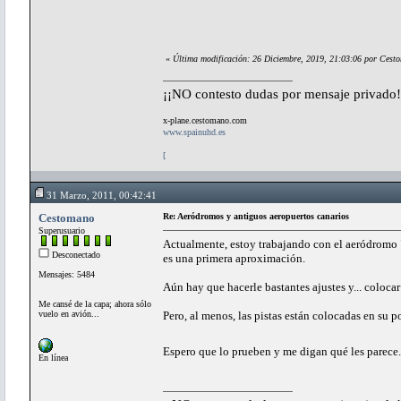
«
Última modificación: 26 Diciembre, 2019, 21:03:06 por Cest
¡¡NO contesto dudas por mensaje privado!
x-plane.cestomano.com
www.spainuhd.es
[
31 Marzo, 2011, 00:42:41
Cestomano
Re: Aeródromos y antiguos aeropuertos canarios
Superusuario
Actualmente, estoy trabajando con el aeródromo "E
Desconectado
es una primera aproximación.
Mensajes: 5484
Aún hay que hacerle bastantes ajustes y... colocar
Me cansé de la capa; ahora sólo
vuelo en avión...
Pero, al menos, las pistas están colocadas en su p
Espero que lo prueben y me digan qué les parece..
En línea