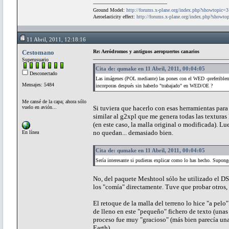
Ground Model:
http://forums.x-plane.org/index.php?showtopic=
Aeroelasticity effect:
http://forums.x-plane.org/index.php?showt
11 Abril, 2011, 12:18:16
Cestomano
Re: Aeródromos y antiguos aeropuertos canarios
Superusuario
Cita de: qumake en 11 Abril, 2011, 00:04:05
Desconectado
Las imágenes (POL mediante) las pones con el WED -preferiblem
Mensajes: 5484
incorporas después sin haberlo "trabajado" en WED/OE ?
Me cansé de la capa; ahora sólo
vuelo en avión...
Si tuviera que hacerlo con esas herramientas para t
similar al g2xpl que me genera todas las textura
(en este caso, la malla original o modificada). L
no quedan... demasiado bien.
En línea
Cita de: qumake en 11 Abril, 2011, 00:04:05
Sería interesante si pudieras explicar como lo has hecho. Supon
No, del paquete Meshtool sólo he utilizado el DS
los "comía" directamente. Tuve que probar otros,
El retoque de la malla del terreno lo hice "a pelo
de lleno en este "pequeño" fichero de texto (unas
proceso fue muy "gracioso" (más bien parecía un
Earth).