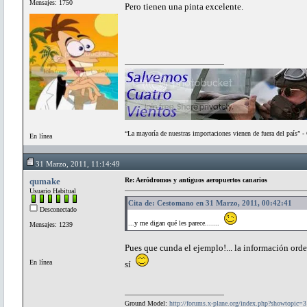
Mensajes: 1750
Pero tienen una pinta excelente.
“La mayoría de nuestras importaciones vienen de fuera del país” 
En línea
31 Marzo, 2011, 11:14:49
qumake
Re: Aeródromos y antiguos aeropuertos canarios
Usuario Habitual
Cita de: Cestomano en 31 Marzo, 2011, 00:42:41
Desconectado
...y me digan qué les parece.......
Mensajes: 1239
Pues que cunda el ejemplo!... la información orde
En línea
sí
Ground Model:
http://forums.x-plane.org/index.php?showtopic=