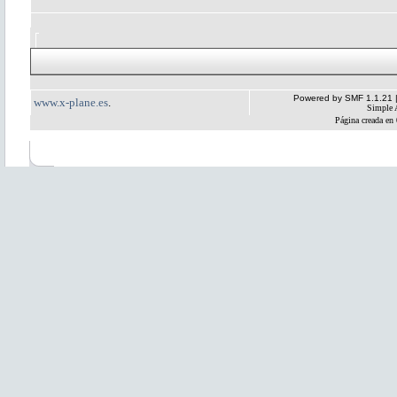
Powered by SMF 1.1.21
www.x-plane.es
.
Simple 
Página creada en