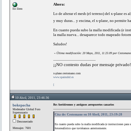
Ahora:
En línea
Lo de alterar el mesh (el terreno) del x-plane es 
y muy duras... y encima, el x-plane, no permite 
En cuanto pueda subo la malla modificada (e instr
la malla nueva... desaparece todo mapeado fotorr
Saludos!
«
Última modificación: 20 Mayo, 2011, 11:25:09 por Cestomano
¡¡NO contesto dudas por mensaje privado!
x-plane.cestomano.com
www.spainuhd.es
[
10 Abril, 2011, 23:46:36
bokepacha
Re: Aeródromos y antiguos aeropuertos canarios
Moderador Global Foro
Superusuario
Cita de: Cestomano en 10 Abril, 2011, 23:19:28
Desconectado
En cuanto pueda subo la malla modificada (e instrucciones para su
Mensajes: 7601
fotorrealístico que tuviéramos anteriormente.