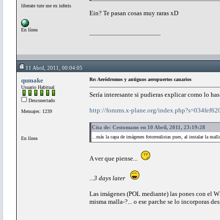
liberate tute me ex inferis
Ein? Te pasan cosas muy raras xD
En línea
11 Abril, 2011, 00:04:05
qumake
Re: Aeródromos y antiguos aeropuertos canarios
Usuario Habitual
Sería interesante si pudieras explicar como lo h
Desconectado
http://forums.x-plane.org/index.php?s=034fe
Mensajes: 1239
Cita de: Cestomano en 10 Abril, 2011, 23:19:28
...más la capa de imágenes fotorrealistas pues, al instalar la mal
En línea
A ver que piense...
...
3 days later
Las imágenes (POL mediante) las pones con el W
misma malla-?... o ese parche se lo incorporas d