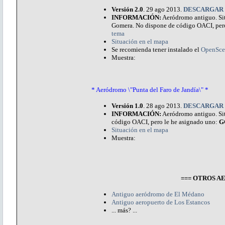
Versión 2.0
. 29 ago 2013.
DESCARGAR
INFORMACIÓN:
Aeródromo antiguo. Situ
Gomera. No dispone de código OACI, per
tema
Situación en el mapa
Se recomienda tener instalado el
OpenSce
Muestra:
* Aeródromo \"Punta del Faro de Jandía\" *
Versión 1.0
. 28 ago 2013.
DESCARGAR
INFORMACIÓN:
Aeródromo antiguo. Situ
código OACI, pero le he asignado uno:
G
Situación en el mapa
Muestra:
=== OTROS 
Antiguo aeródromo de El Médano
Antiguo aeropuerto de Los Estancos
... más? ...