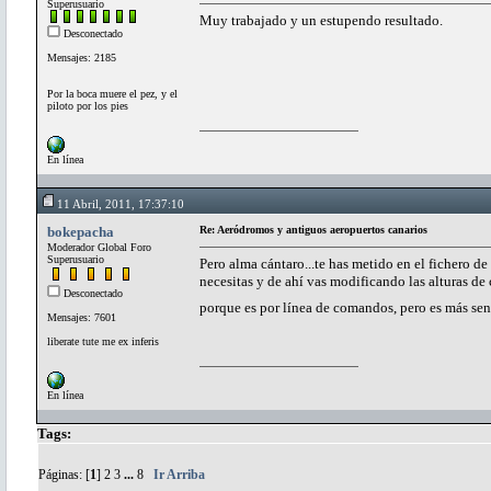
Superusuario
Muy trabajado y un estupendo resultado.
Desconectado
Mensajes: 2185
Por la boca muere el pez, y el
piloto por los pies
En línea
11 Abril, 2011, 17:37:10
bokepacha
Re: Aeródromos y antiguos aeropuertos canarios
Moderador Global Foro
Superusuario
Pero alma cántaro...te has metido en el fichero de
necesitas y de ahí vas modificando las alturas d
Desconectado
porque es por línea de comandos, pero es más sen
Mensajes: 7601
liberate tute me ex inferis
En línea
Tags:
Páginas: [
1
]
2
3
...
8
Ir Arriba