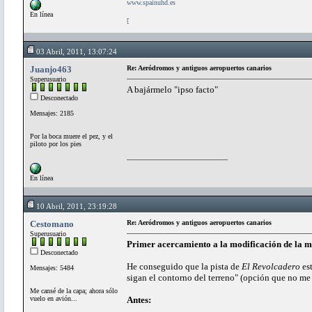
www.spainuhd.es
En línea
[
03 Abril, 2011, 13:07:24
Juanjo463
Re: Aeródromos y antiguos aeropuertos canarios
Superusuario
A bajármelo "ipso facto"
Desconectado
Mensajes: 2185
Por la boca muere el pez, y el
piloto por los pies
En línea
10 Abril, 2011, 23:19:28
Cestomano
Re: Aeródromos y antiguos aeropuertos canarios
Superusuario
Primer acercamiento a la modificación de la ma
Desconectado
He conseguido que la pista de
El Revolcadero
est
Mensajes: 5484
sigan el contorno del terreno" (opción que no me
Me cansé de la capa; ahora sólo
vuelo en avión...
Antes: