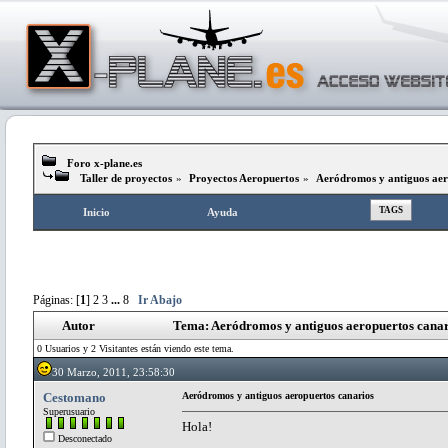
Foro x-plane.es
Taller de proyectos
»
Proyectos Aeropuertos
»
Aeródromos y antiguos aer
TAGS
Inicio
Ayuda
Páginas: [
1
]
2
3
...
8
Ir Abajo
Autor
Tema: Aeródromos y antiguos aeropuertos canar
0 Usuarios y 2 Visitantes están viendo este tema.
30 Marzo, 2011, 23:58:30
Cestomano
Aeródromos y antiguos aeropuertos canarios
Superusuario
Hola!
Desconectado