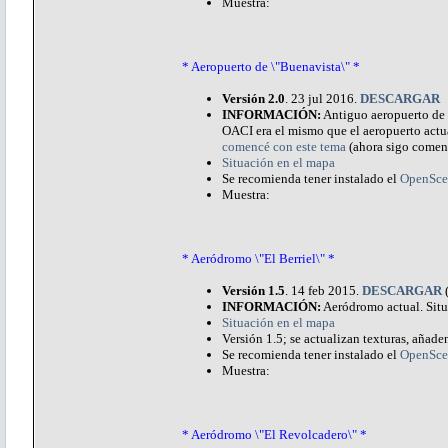
Muestra:
* Aeropuerto de \"Buenavista\" *
Versión 2.0
. 23 jul 2016.
DESCARGAR
INFORMACIÓN:
Antiguo aeropuerto de L
OACI era el mismo que el aeropuerto actu
comencé con este tema
(ahora sigo comen
Situación en el mapa
Se recomienda tener instalado el
OpenSce
Muestra:
* Aeródromo \"El Berriel\" *
Versión 1.5
. 14 feb 2015.
DESCARGAR
INFORMACIÓN:
Aeródromo actual. Situ
Situación en el mapa
Versión 1.5; se actualizan texturas, añaden
Se recomienda tener instalado el
OpenSce
Muestra:
* Aeródromo \"El Revolcadero\" *