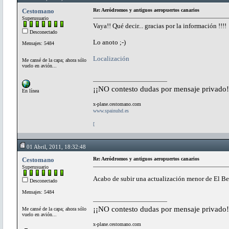
Cestomano
Re: Aeródromos y antiguos aeropuertos canarios
Superusuario
Vaya!! Qué decir... gracias por la información !!!!
Desconectado
Lo anoto ;-)
Mensajes: 5484
Localización
Me cansé de la capa; ahora sólo
vuelo en avión...
¡¡NO contesto dudas por mensaje privado!
En línea
x-plane.cestomano.com
www.spainuhd.es
[
01 Abril, 2011, 18:32:48
Cestomano
Re: Aeródromos y antiguos aeropuertos canarios
Superusuario
Acabo de subir una actualización menor de El Berr
Desconectado
Mensajes: 5484
¡¡NO contesto dudas por mensaje privado!
Me cansé de la capa; ahora sólo
vuelo en avión...
x-plane.cestomano.com