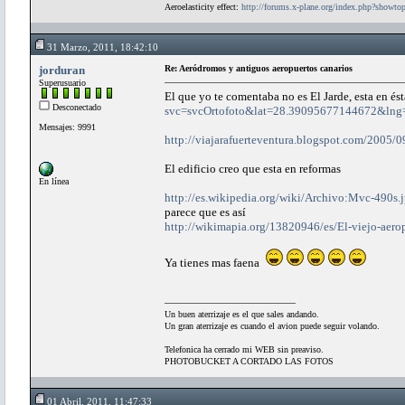
Aeroelasticity effect:
http://forums.x-plane.org/index.php?showt
31 Marzo, 2011, 18:42:10
jorduran
Re: Aeródromos y antiguos aeropuertos canarios
Superusuario
El que yo te comentaba no es El Jarde, esta en és
Desconectado
svc=svcOrtofoto&lat=28.39095677144672&ln
Mensajes: 9991
http://viajarafuerteventura.blogspot.com/2005/09
El edificio creo que esta en reformas
En línea
http://es.wikipedia.org/wiki/Archivo:Mvc-490s.
parece que es así
http://wikimapia.org/13820946/es/El-viejo-aero
Ya tienes mas faena
Un buen aterrizaje es el que sales andando.
Un gran aterrizaje es cuando el avion puede seguir volando.
Telefonica ha cerrado mi WEB sin preaviso.
PHOTOBUCKET A CORTADO LAS FOTOS
01 Abril, 2011, 11:47:33