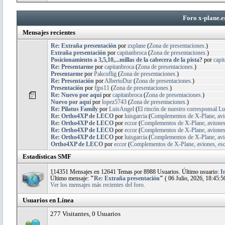
Foro x-plane.e
Mensajes recientes
Re: Extraña presentación
por
zxplane
(
Zona de presentaciones.
)
Extraña presentación
por
capitanbroca
(
Zona de presentaciones.
)
Posicionamiento a 3,5,10,...millas de la cabecera de la pista?
por
capi
Re: Presentarme
por
capitanbroca
(
Zona de presentaciones.
)
Presentarme
por
Pakcoflig
(
Zona de presentaciones.
)
Re: Presentación
por
AlbertoDur
(
Zona de presentaciones.
)
Presentación
por
fjps11
(
Zona de presentaciones.
)
Re: Nuevo por aquí
por
capitanbroca
(
Zona de presentaciones.
)
Nuevo por aquí
por
lopez5743
(
Zona de presentaciones.
)
Re: Pilatus Family
por
LuisAngel
(
El rincón de nuestro corresponsal Lu
Re: Ortho4XP de LECO
por
luisgarcia
(
Complementos de X-Plane, avion
Re: Ortho4XP de LECO
por
eccor
(
Complementos de X-Plane, aviones, 
Re: Ortho4XP de LECO
por
eccor
(
Complementos de X-Plane, aviones, 
Re: Ortho4XP de LECO
por
luisgarcia
(
Complementos de X-Plane, avion
Ortho4XP de LECO
por
eccor
(
Complementos de X-Plane, aviones, esce
Estadísticas SMF
114351 Mensajes en 12641 Temas por 8988 Usuarios. Último usuario:
I
Último mensaje:
"
Re: Extraña presentación
"
( 06 Julio, 2026, 18:45:5
Ver los mensajes más recientes del foro.
Usuarios en Línea
277 Visitantes, 0 Usuarios