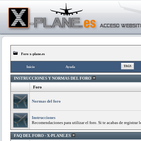
Foro x-plane.es
TAGS
Inicio
Ayuda
INSTRUCCIONES Y NORMAS DEL FORO
Foro
Normas del foro
Instrucciones
Recomendaciones para utilizar el foro. Si te acabas de registrar l
FAQ DEL FORO - X-PLANE.ES