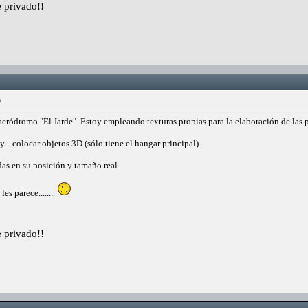
 privado!!
s
eródromo "El Jarde". Estoy empleando texturas propias para la elaboración de las p
... colocar objetos 3D (sólo tiene el hangar principal).
das en su posición y tamaño real.
es parece.......
 privado!!