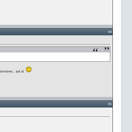
#4
reviews... así sí
#5