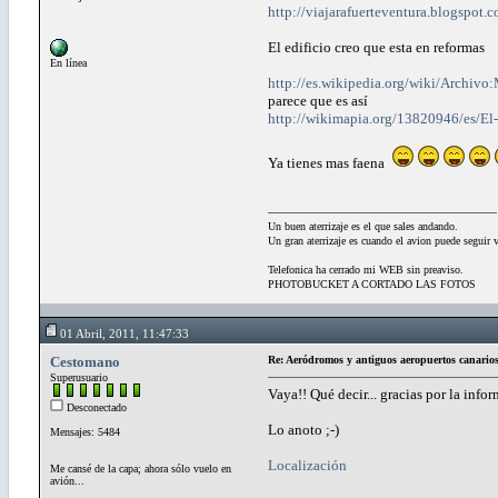
http://viajarafuerteventura.blogspot.
El edificio creo que esta en reformas
En línea
http://es.wikipedia.org/wiki/Archivo
parece que es así
http://wikimapia.org/13820946/es/El-
Ya tienes mas faena
Un buen aterrizaje es el que sales andando.
Un gran aterrizaje es cuando el avion puede seguir 
Telefonica ha cerrado mi WEB sin preaviso.
PHOTOBUCKET A CORTADO LAS FOTOS
01 Abril, 2011, 11:47:33
Cestomano
Re: Aeródromos y antiguos aeropuertos canario
Superusuario
Vaya!! Qué decir... gracias por la infor
Desconectado
Lo anoto ;-)
Mensajes: 5484
Localización
Me cansé de la capa; ahora sólo vuelo en
avión...