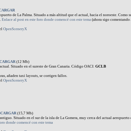
CARGAR
puerto de La Palma. Situado a más altitud que el actual, hacia el noroeste. Como s
.
Enlace al post en este foro donde comencé con este tema
(ahora sigo comentando 
el
OpenSceneryX
CARGAR
(12 Mb)
ctual. Situado en el sureste de Gran Canaria. Código OACI:
GCLB
ras, añaden taxi layouts, se corrigen fallos.
el
OpenSceneryX
SCARGAR
(15,7 Mb)
tiguo. Situado en el sur de la isla de La Gomera, muy cerca del actual aeropuert
 foro donde comencé con este tema