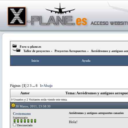
Foro x-plane.es
Taller de proyectos
»
Proyectos Aeropuertos
»
Aeródromos y antiguos aer
Inicio
Ayuda
Páginas: [
1
]
2
3
...
8
Ir Abajo
Autor
Tema: Aeródromos y antiguos aeropuer
0 Usuarios y 2 Visitantes están viendo este tema.
30 Marzo, 2011, 23:58:30
Cestomano
Aeródromos y antiguos aeropuertos canarios
Superusuario
Hola!
Desconectado