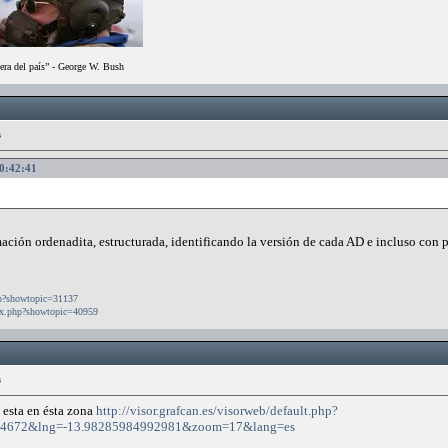
era del país” - George W. Bush
s
00:42:41
mación ordenadita, estructurada, identificando la versión de cada AD e incluso con p
php?showtopic=31137
dex.php?showtopic=40959
s
 esta en ésta zona
http://visor.grafcan.es/visorweb/default.php?
144672&lng=-13.98285984992981&zoom=17&lang=es