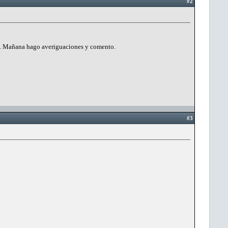
#2
rea. Mañana hago averiguaciones y comento.
#3