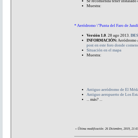
Se recomienda tener instalado 
Muestra:
* Aeródromo \"Punta del Faro de Jandí
Versión 1.0
. 28 ago 2013.
DE
INFORMACIÓN:
Aeródromo an
post en este foro donde comen
Situación en el mapa
Muestra:
Antiguo aeródromo de El Méd
Antiguo aeropuerto de Los Es
... más? ...
«
Última modificación: 26 Diciembre, 2019, 21: