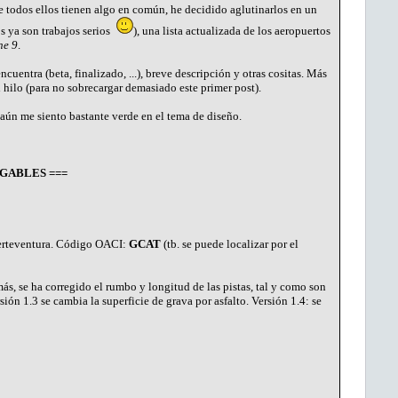
ue todos ellos tienen algo en común, he decidido aglutinarlos en un
s ya son trabajos serios
), una lista actualizada de los aeropuertos
ne 9
.
cuentra (beta, finalizado, ...), breve descripción y otras cositas. Más
 hilo (para no sobrecargar demasiado este primer post).
aún me siento bastante verde en el tema de diseño.
GABLES ===
Fuerteventura. Código OACI:
GCAT
(tb. se puede localizar por el
ás, se ha corregido el rumbo y longitud de las pistas, tal y como son
sión 1.3 se cambia la superficie de grava por asfalto. Versión 1.4: se