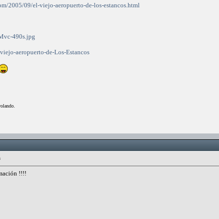
com/2005/09/el-viejo-aeropuerto-de-los-estancos.html
:Mvc-490s.jpg
viejo-aeropuerto-de-Los-Estancos
volando.
s
mación !!!!