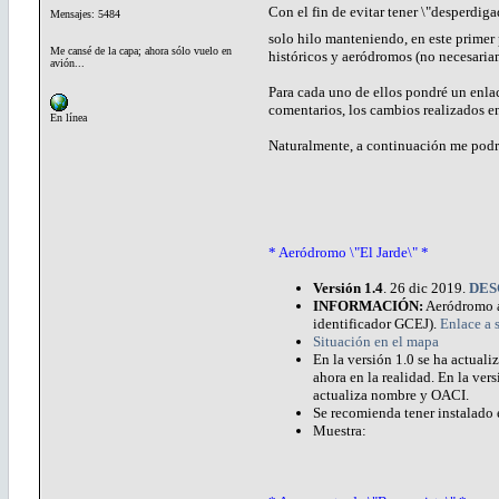
Con el fin de evitar tener \"desperdig
Mensajes: 5484
solo hilo manteniendo, en este primer
Me cansé de la capa; ahora sólo vuelo en
históricos y aeródromos (no necesaria
avión...
Para cada uno de ellos pondré un enlace
comentarios, los cambios realizados en
En línea
Naturalmente, a continuación me podrá
* Aeródromo \"El Jarde\" *
Versión 1.4
. 26 dic 2019.
DES
INFORMACIÓN:
Aeródromo ac
identificador GCEJ).
Enlace a 
Situación en el mapa
En la versión 1.0 se ha actual
ahora en la realidad. En la vers
actualiza nombre y OACI.
Se recomienda tener instalado 
Muestra: