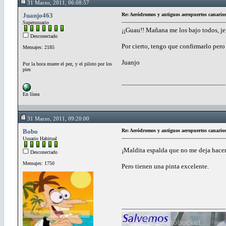
31 Marzo, 2011, 06:08:57
Juanjo463
Re: Aeródromos y antiguos aeropuertos canario
Superusuario
¡¡Guau!! Mañana me los bajo todos, je, 
Desconectado
Por cierto, tengo que confirmarlo per
Mensajes: 2185
Juanjo
Por la boca muere el pez, y el piloto por los
pies
En línea
31 Marzo, 2011, 09:20:00
Bobo
Re: Aeródromos y antiguos aeropuertos canario
Usuario Habitual
¡Maldita espalda que no me deja hacer
Desconectado
Mensajes: 1750
Pero tienen una pinta excelente.