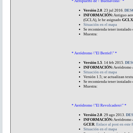
* Aeropuerto de \"Buenavista\" *
Versión 2.0
. 23 jul 2016.
DES
INFORMACIÓN:
Antiguo aero
(GCLA), le he asignado
GCLX
Situación en el mapa
Se recomienda tener instalado 
Muestra:
* Aeródromo \"El Berriel\" *
Versión 1.5
. 14 feb 2015.
DES
INFORMACIÓN:
Aeródromo a
Situación en el mapa
Versión 1.5; se actualizan textu
Se recomienda tener instalado 
Muestra:
* Aeródromo \"El Revolcadero\" *
Versión 2.0
. 29 ago 2013.
DE
INFORMACIÓN:
Aeródromo an
GCER
.
Enlace al post en este
Situación en el mapa