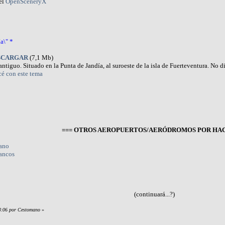
el
OpenSceneryX
a\" *
SCARGAR
(7,1 Mb)
tiguo. Situado en la Punta de Jandía, al suroeste de la isla de Fuerteventura. No
cé con este tema
=== OTROS AEROPUERTOS/AERÓDROMOS POR HAC
ano
tancos
(continuará...?)
03:06 por Cestomano
»