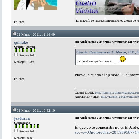
“La mayoría de nuestras importaciones vienen de fu
En línea
31 Marzo, 2011, 11:14:49
qumake
Re: Aeródromos y antiguos aeropuertos canario
Usuario Habitual
Cita de: Cestomano en 31 Marzo, 2011, 
Desconectado
...y me digan qué les parece.......
Mensajes: 1239
Pues que cunda el ejemplo!... la infor
En línea
Ground Model:
http://forums.x-plane.org/index.
Aeroelasticity effect:
http://forums.x-plane.org/in
31 Marzo, 2011, 18:42:10
jorduran
Re: Aeródromos y antiguos aeropuertos canario
Superusuario
El que yo te comentaba no es El Jarde,
Desconectado
svc=svcOrtofoto&lat=28.39095677
Mensajes: 9991