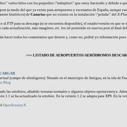
ados\" varios hilos con los pequeños \"trabajitos\" que estoy haciendo y debido a q
 post (a modo del que ya existe para aeropuertos y escenarios de España, aunque eso
mente históricos) de
Canarias
que no existen en la instalación \"pelada\" del
X-Pla
 al FTP para su descarga (si se encuentra disponible), el estado/versión en que se en
 cada actualización, más imagénes, etc. los iré poniendo en nuevos post al final del
n hacer todos los comentarios que deseen y, como no, pediré yo información pues 
=== LISTADO DE AEROPUERTOS/AERÓDROMOS DESCAR
CARGAR
tual (campo de ultraligeros). Situado en el municipio de Antigua, en la isla de 
su Blog
izado las ortofotos, añadido texturas normales y algunos objetos opensceneryx. Adem
ión 1.1 se ha actualizado la ortofoto. En la versión 1.2 se adapta para XP9. En la ver
el
OpenSceneryX