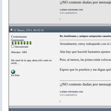
¡¡NO contesto dudas por mensaje
x-plane.cestomano.com
www.spainuhd.es
[
31 Marzo, 2011, 00:42:41
Cestomano
Re: Aeródromos y antiguos aeropuertos canario
Superusuario
Actualmente, estoy trabajando con el a
Desconectado
Aún hay que hacerle bastantes ajustes y
Mensajes: 5484
Pero, al menos, las pistas están coloca
Me cansé de la capa; ahora sólo vuelo en
avión...
Espero que lo prueben y me digan qué l
En línea
¡¡NO contesto dudas por mensaje
x-plane.cestomano.com
www.spainuhd.es
[