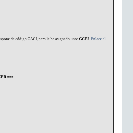
 dispone de código OACI, pero le he asignado uno:
GCFJ
.
Enlace al
ER ===