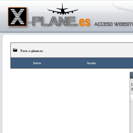
Foro x-plane.es
Inicio
Ayuda
L
P