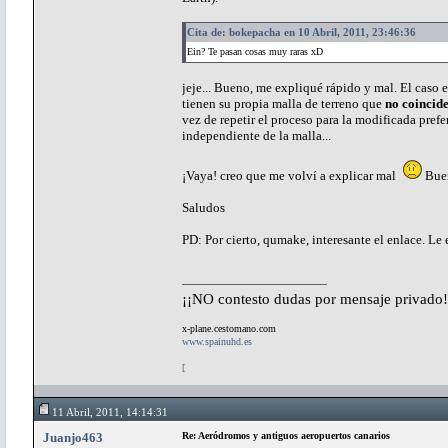
Cita de: bokepacha en 10 Abril, 2011, 23:46:36
Ein? Te pasan cosas muy raras xD
jeje... Bueno, me expliqué rápido y mal. El caso 
tienen su propia malla de terreno que
no coincid
vez de repetir el proceso para la modificada prefe
independiente de la malla...
¡Vaya! creo que me volví a explicar mal
Buen
Saludos
PD: Por cierto, qumake, interesante el enlace. Le ec
¡¡NO contesto dudas por mensaje privado!
x-plane.cestomano.com
www.spainuhd.es
[
11 Abril, 2011, 14:14:31
Juanjo463
Re: Aeródromos y antiguos aeropuertos canarios