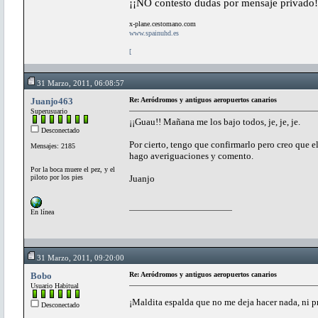
¡¡NO contesto dudas por mensaje privado!
x-plane.cestomano.com
www.spainuhd.es
[
31 Marzo, 2011, 06:08:57
Juanjo463
Re: Aeródromos y antiguos aeropuertos canarios
Superusuario
¡¡Guau!! Mañana me los bajo todos, je, je, je.
Desconectado
Por cierto, tengo que confirmarlo pero creo que 
Mensajes: 2185
hago averiguaciones y comento.
Por la boca muere el pez, y el
piloto por los pies
Juanjo
En línea
31 Marzo, 2011, 09:20:00
Bobo
Re: Aeródromos y antiguos aeropuertos canarios
Usuario Habitual
¡Maldita espalda que no me deja hacer nada, ni p
Desconectado