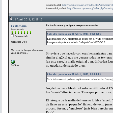
Ground Model:
http://forums.x-plane.org/index.php?showtopic=
Aeroelasticity effect:
http://forums.x-plane.org/index.php?showt
11 Abril, 2011, 12:18:16
Cestomano
Re: Aeródromos y antiguos aeropuertos canarios
Superusuario
Cita de: qumake en 11 Abril, 2011, 00:04:05
Desconectado
Las imágenes (POL mediante) las pones con el WED -preferiblem
Mensajes: 5484
incorporas después sin haberlo "trabajado" en WED/OE ?
Me cansé de la capa; ahora sólo
vuelo en avión...
Si tuviera que hacerlo con esas herramientas para t
similar al g2xpl que me genera todas las textura
(en este caso, la malla original o modificada). L
no quedan... demasiado bien.
En línea
Cita de: qumake en 11 Abril, 2011, 00:04:05
Sería interesante si pudieras explicar como lo has hecho. Supon
No, del paquete Meshtool sólo he utilizado el DS
los "comía" directamente. Tuve que probar otros,
El retoque de la malla del terreno lo hice "a pelo
de lleno en este "pequeño" fichero de texto (unas
proceso fue muy "gracioso" (más bien parecía un
Earth).