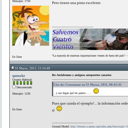
Mensajes: 1750
Pero tienen una pinta excelente.
“La mayoría de nuestras importaciones vienen de fuera del país” 
En línea
31 Marzo, 2011, 11:14:49
qumake
Re: Aeródromos y antiguos aeropuertos canarios
Usuario Habitual
Cita de: Cestomano en 31 Marzo, 2011, 00:42:41
Desconectado
...y me digan qué les parece.......
Mensajes: 1239
Pues que cunda el ejemplo!... la información orde
En línea
sí
Ground Model:
http://forums.x-plane.org/index.php?showtopic=