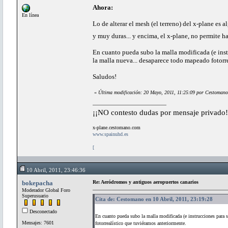
Ahora:
En línea
Lo de alterar el mesh (el terreno) del x-plane es 
y muy duras... y encima, el x-plane, no permite 
En cuanto pueda subo la malla modificada (e instr
la malla nueva... desaparece todo mapeado fotorr
Saludos!
«
Última modificación: 20 Mayo, 2011, 11:25:09 por Cestomano
¡¡NO contesto dudas por mensaje privado!
x-plane.cestomano.com
www.spainuhd.es
[
10 Abril, 2011, 23:46:36
bokepacha
Re: Aeródromos y antiguos aeropuertos canarios
Moderador Global Foro
Superusuario
Cita de: Cestomano en 10 Abril, 2011, 23:19:28
Desconectado
En cuanto pueda subo la malla modificada (e instrucciones para su
Mensajes: 7601
fotorrealístico que tuviéramos anteriormente.