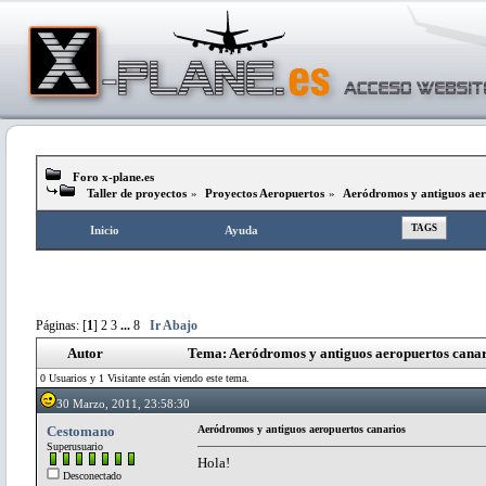
Foro x-plane.es
Taller de proyectos
»
Proyectos Aeropuertos
»
Aeródromos y antiguos aer
TAGS
Inicio
Ayuda
Páginas: [
1
]
2
3
...
8
Ir Abajo
Autor
Tema: Aeródromos y antiguos aeropuertos canar
0 Usuarios y 1 Visitante están viendo este tema.
30 Marzo, 2011, 23:58:30
Cestomano
Aeródromos y antiguos aeropuertos canarios
Superusuario
Hola!
Desconectado