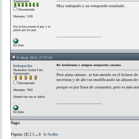
Superusuario
Muy trabajado y un estupendo resultado.
Desconectado
Mensajes: 2185
Por la boca muere el pez, y el
piloto por los pies
En línea
11 Abril, 2011, 17:37:10
bokepacha
Re: Aeródromos y antiguos aeropuertos canarios
Moderador Global Foro
Superusuario
Pero alma cántaro...te has metido en el fichero de
necesitas y de ahí vas modificando las alturas d
Desconectado
porque es por línea de comandos, pero es más sen
Mensajes: 7601
liberate tute me ex inferis
En línea
Tags:
Páginas: [
1
]
2
3
...
8
Ir Arriba