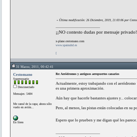
«
Última modificación: 26 Diciembre, 2019, 21:03:06 por Cest
¡¡NO contesto dudas por mensaje privado!
x-plane.cestomano.com
www.spainuhd.es
[
31 Marzo, 2011, 00:42:41
Cestomano
Re: Aeródromos y antiguos aeropuertos canarios
Superusuario
Actualmente, estoy trabajando con el aeródromo "E
Desconectado
es una primera aproximación.
Mensajes: 5484
Aún hay que hacerle bastantes ajustes y... colocar
Me cansé de la capa; ahora sólo
vuelo en avión...
Pero, al menos, las pistas están colocadas en su p
Espero que lo prueben y me digan qué les parece..
En línea