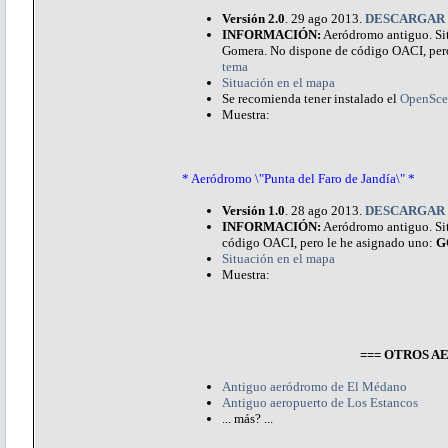
Versión 2.0
. 29 ago 2013.
DESCARGAR
INFORMACIÓN:
Aeródromo antiguo. Situ
Gomera. No dispone de código OACI, per
tema
Situación en el mapa
Se recomienda tener instalado el
OpenSce
Muestra:
* Aeródromo \"Punta del Faro de Jandía\" *
Versión 1.0
. 28 ago 2013.
DESCARGAR
INFORMACIÓN:
Aeródromo antiguo. Situ
código OACI, pero le he asignado uno:
G
Situación en el mapa
Muestra:
=== OTROS 
Antiguo aeródromo de El Médano
Antiguo aeropuerto de Los Estancos
... más? ...