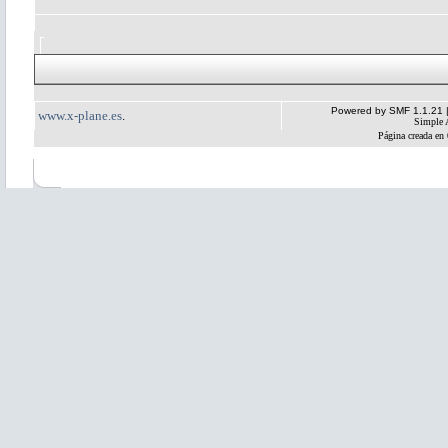
Powered by SMF 1.1.21
www.x-plane.es
.
Simple 
Página creada en