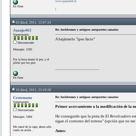
www.spainuhd.es
En línea
[
03 Abril, 2011, 13:07:24
Juanjo463
Re: Aeródromos y antiguos aeropuertos canarios
Superusuario
A bajármelo "ipso facto"
Desconectado
Mensajes: 2185
Por la boca muere el pez, y el
piloto por los pies
En línea
10 Abril, 2011, 23:19:28
Cestomano
Re: Aeródromos y antiguos aeropuertos canarios
Superusuario
Primer acercamiento a la modificación de la ma
Desconectado
He conseguido que la pista de
El Revolcadero
est
Mensajes: 5484
sigan el contorno del terreno" (opción que no me
Me cansé de la capa; ahora sólo
vuelo en avión...
Antes: