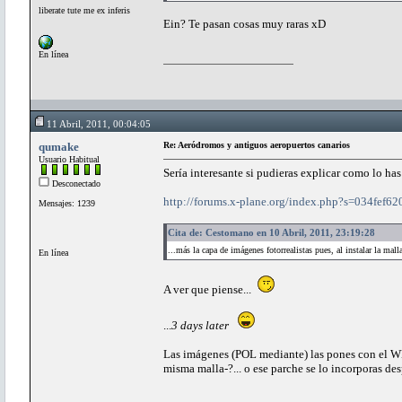
liberate tute me ex inferis
Ein? Te pasan cosas muy raras xD
En línea
11 Abril, 2011, 00:04:05
qumake
Re: Aeródromos y antiguos aeropuertos canarios
Usuario Habitual
Sería interesante si pudieras explicar como lo h
Desconectado
http://forums.x-plane.org/index.php?s=034fe
Mensajes: 1239
Cita de: Cestomano en 10 Abril, 2011, 23:19:28
...más la capa de imágenes fotorrealistas pues, al instalar la mal
En línea
A ver que piense...
...
3 days later
Las imágenes (POL mediante) las pones con el W
misma malla-?... o ese parche se lo incorporas d