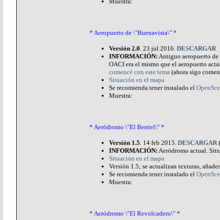
Muestra:
* Aeropuerto de \"Buenavista\" *
Versión 2.0
. 23 jul 2016.
DESCARGAR
INFORMACIÓN:
Antiguo aeropuerto de L
OACI era el mismo que el aeropuerto actu
comencé con este tema
(ahora sigo comen
Situación en el mapa
Se recomienda tener instalado el
OpenSce
Muestra:
* Aeródromo \"El Berriel\" *
Versión 1.5
. 14 feb 2015.
DESCARGAR
INFORMACIÓN:
Aeródromo actual. Situ
Situación en el mapa
Versión 1.5; se actualizan texturas, añaden
Se recomienda tener instalado el
OpenSce
Muestra:
* Aeródromo \"El Revolcadero\" *