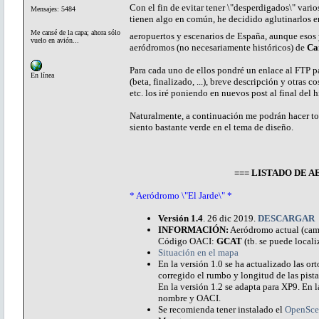
Con el fin de evitar tener \"desperdigados\" vari
Mensajes: 5484
tienen algo en común, he decidido aglutinarlos e
Me cansé de la capa; ahora sólo
aeropuertos y escenarios de España, aunque esos 
vuelo en avión...
aeródromos (no necesariamente históricos) de
Ca
Para cada uno de ellos pondré un enlace al FTP pa
En línea
(beta, finalizado, ...), breve descripción y otras
etc. los iré poniendo en nuevos post al final del 
Naturalmente, a continuación me podrán hacer to
siento bastante verde en el tema de diseño.
=== LISTADO DE
* Aeródromo \"El Jarde\" *
Versión 1.4
. 26 dic 2019.
DESCARGAR
INFORMACIÓN:
Aeródromo actual (campo
Código OACI:
GCAT
(tb. se puede locali
Situación en el mapa
En la versión 1.0 se ha actualizado las o
corregido el rumbo y longitud de las pistas
En la versión 1.2 se adapta para XP9. En la
nombre y OACI.
Se recomienda tener instalado el
OpenSce