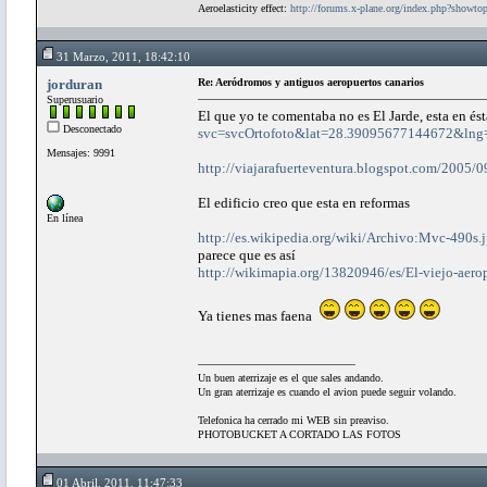
Aeroelasticity effect:
http://forums.x-plane.org/index.php?showt
31 Marzo, 2011, 18:42:10
jorduran
Re: Aeródromos y antiguos aeropuertos canarios
Superusuario
El que yo te comentaba no es El Jarde, esta en és
Desconectado
svc=svcOrtofoto&lat=28.39095677144672&ln
Mensajes: 9991
http://viajarafuerteventura.blogspot.com/2005/09
El edificio creo que esta en reformas
En línea
http://es.wikipedia.org/wiki/Archivo:Mvc-490s.
parece que es así
http://wikimapia.org/13820946/es/El-viejo-aero
Ya tienes mas faena
Un buen aterrizaje es el que sales andando.
Un gran aterrizaje es cuando el avion puede seguir volando.
Telefonica ha cerrado mi WEB sin preaviso.
PHOTOBUCKET A CORTADO LAS FOTOS
01 Abril, 2011, 11:47:33