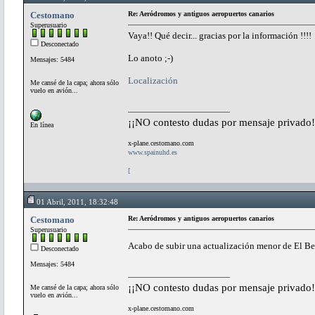
Cestomano
Re: Aeródromos y antiguos aeropuertos canarios
Superusuario
Vaya!! Qué decir... gracias por la información !!!!
Desconectado
Lo anoto ;-)
Mensajes: 5484
Localización
Me cansé de la capa; ahora sólo
vuelo en avión...
¡¡NO contesto dudas por mensaje privado!
En línea
x-plane.cestomano.com
www.spainuhd.es
[
01 Abril, 2011, 18:32:48
Cestomano
Re: Aeródromos y antiguos aeropuertos canarios
Superusuario
Acabo de subir una actualización menor de El Berr
Desconectado
Mensajes: 5484
¡¡NO contesto dudas por mensaje privado!
Me cansé de la capa; ahora sólo
vuelo en avión...
x-plane.cestomano.com