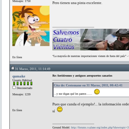
Mensajes: 1750
Pero tienen una pinta excelente.
“La mayoría de nuestras importaciones vienen de fuera del país” 
En línea
31 Marzo, 2011, 11:14:49
qumake
Re: Aeródromos y antiguos aeropuertos canarios
Usuario Habitual
Cita de: Cestomano en 31 Marzo, 2011, 00:42:41
Desconectado
...y me digan qué les parece.......
Mensajes: 1239
Pues que cunda el ejemplo!... la información orde
En línea
sí
Ground Model:
http://forums.x-plane.org/index.php?showtopic=