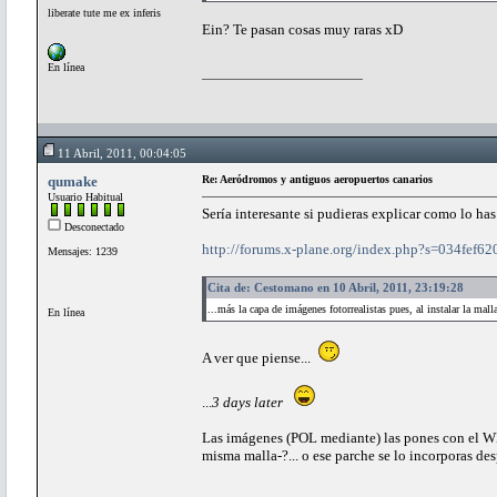
liberate tute me ex inferis
Ein? Te pasan cosas muy raras xD
En línea
11 Abril, 2011, 00:04:05
qumake
Re: Aeródromos y antiguos aeropuertos canarios
Usuario Habitual
Sería interesante si pudieras explicar como lo h
Desconectado
http://forums.x-plane.org/index.php?s=034fe
Mensajes: 1239
Cita de: Cestomano en 10 Abril, 2011, 23:19:28
...más la capa de imágenes fotorrealistas pues, al instalar la mal
En línea
A ver que piense...
...
3 days later
Las imágenes (POL mediante) las pones con el W
misma malla-?... o ese parche se lo incorporas d