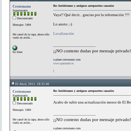
Cestomano
Re: Aeródromos y antiguos aeropuertos canarios
Superusuario
Vaya!! Qué decir... gracias por la información !!!!
Desconectado
Lo anoto ;-)
Mensajes: 5484
Localización
Me cansé de la capa; ahora sólo
vuelo en avión...
¡¡NO contesto dudas por mensaje privado!
En línea
x-plane.cestomano.com
www.spainuhd.es
[
01 Abril, 2011, 18:32:48
Cestomano
Re: Aeródromos y antiguos aeropuertos canarios
Superusuario
Acabo de subir una actualización menor de El Berr
Desconectado
Mensajes: 5484
¡¡NO contesto dudas por mensaje privado!
Me cansé de la capa; ahora sólo
vuelo en avión...
x-plane.cestomano.com