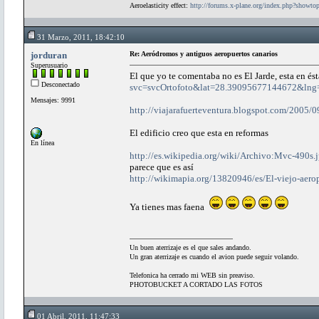
Aeroelasticity effect:
http://forums.x-plane.org/index.php?showt
31 Marzo, 2011, 18:42:10
jorduran
Re: Aeródromos y antiguos aeropuertos canarios
Superusuario
El que yo te comentaba no es El Jarde, esta en és
Desconectado
svc=svcOrtofoto&lat=28.39095677144672&ln
Mensajes: 9991
http://viajarafuerteventura.blogspot.com/2005/09
El edificio creo que esta en reformas
En línea
http://es.wikipedia.org/wiki/Archivo:Mvc-490s.
parece que es así
http://wikimapia.org/13820946/es/El-viejo-aero
Ya tienes mas faena
Un buen aterrizaje es el que sales andando.
Un gran aterrizaje es cuando el avion puede seguir volando.
Telefonica ha cerrado mi WEB sin preaviso.
PHOTOBUCKET A CORTADO LAS FOTOS
01 Abril, 2011, 11:47:33