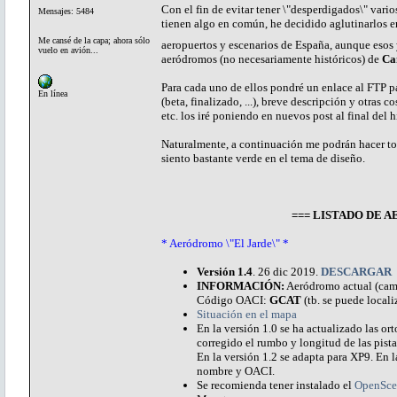
Con el fin de evitar tener \"desperdigados\" vari
Mensajes: 5484
tienen algo en común, he decidido aglutinarlos e
Me cansé de la capa; ahora sólo
aeropuertos y escenarios de España, aunque esos 
vuelo en avión...
aeródromos (no necesariamente históricos) de
Ca
Para cada uno de ellos pondré un enlace al FTP pa
En línea
(beta, finalizado, ...), breve descripción y otras
etc. los iré poniendo en nuevos post al final del 
Naturalmente, a continuación me podrán hacer to
siento bastante verde en el tema de diseño.
=== LISTADO DE
* Aeródromo \"El Jarde\" *
Versión 1.4
. 26 dic 2019.
DESCARGAR
INFORMACIÓN:
Aeródromo actual (campo
Código OACI:
GCAT
(tb. se puede locali
Situación en el mapa
En la versión 1.0 se ha actualizado las o
corregido el rumbo y longitud de las pistas
En la versión 1.2 se adapta para XP9. En la
nombre y OACI.
Se recomienda tener instalado el
OpenSce