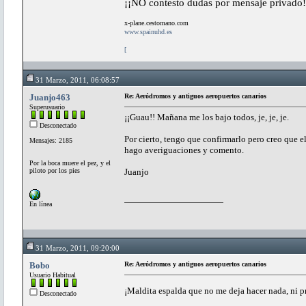
¡¡NO contesto dudas por mensaje privado!
x-plane.cestomano.com
www.spainuhd.es
[
31 Marzo, 2011, 06:08:57
Juanjo463
Re: Aeródromos y antiguos aeropuertos canarios
Superusuario
¡¡Guau!! Mañana me los bajo todos, je, je, je.
Desconectado
Por cierto, tengo que confirmarlo pero creo que 
Mensajes: 2185
hago averiguaciones y comento.
Por la boca muere el pez, y el
piloto por los pies
Juanjo
En línea
31 Marzo, 2011, 09:20:00
Bobo
Re: Aeródromos y antiguos aeropuertos canarios
Usuario Habitual
¡Maldita espalda que no me deja hacer nada, ni p
Desconectado