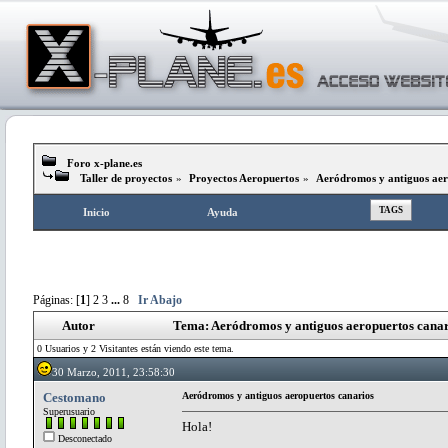
Foro x-plane.es
Taller de proyectos
»
Proyectos Aeropuertos
»
Aeródromos y antiguos aer
TAGS
Inicio
Ayuda
Páginas: [
1
]
2
3
...
8
Ir Abajo
Autor
Tema: Aeródromos y antiguos aeropuertos canar
0 Usuarios y 2 Visitantes están viendo este tema.
30 Marzo, 2011, 23:58:30
Cestomano
Aeródromos y antiguos aeropuertos canarios
Superusuario
Hola!
Desconectado