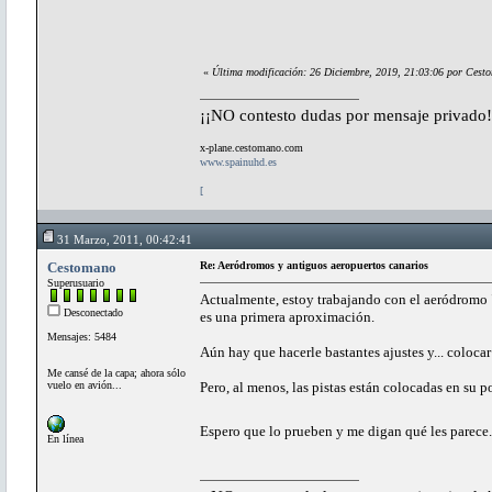
«
Última modificación: 26 Diciembre, 2019, 21:03:06 por Cest
¡¡NO contesto dudas por mensaje privado!
x-plane.cestomano.com
www.spainuhd.es
[
31 Marzo, 2011, 00:42:41
Cestomano
Re: Aeródromos y antiguos aeropuertos canarios
Superusuario
Actualmente, estoy trabajando con el aeródromo "E
Desconectado
es una primera aproximación.
Mensajes: 5484
Aún hay que hacerle bastantes ajustes y... colocar
Me cansé de la capa; ahora sólo
vuelo en avión...
Pero, al menos, las pistas están colocadas en su p
Espero que lo prueben y me digan qué les parece..
En línea