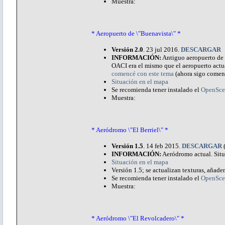
Muestra:
* Aeropuerto de \"Buenavista\" *
Versión 2.0
. 23 jul 2016.
DESCARGAR
INFORMACIÓN:
Antiguo aeropuerto de L
OACI era el mismo que el aeropuerto actu
comencé con este tema
(ahora sigo comen
Situación en el mapa
Se recomienda tener instalado el
OpenSce
Muestra:
* Aeródromo \"El Berriel\" *
Versión 1.5
. 14 feb 2015.
DESCARGAR
INFORMACIÓN:
Aeródromo actual. Situ
Situación en el mapa
Versión 1.5; se actualizan texturas, añaden
Se recomienda tener instalado el
OpenSce
Muestra:
* Aeródromo \"El Revolcadero\" *