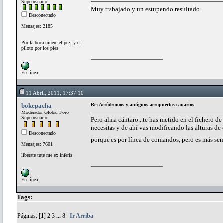
Superusuario
Muy trabajado y un estupendo resultado.
Desconectado
Mensajes: 2185
Por la boca muere el pez, y el
piloto por los pies
En línea
11 Abril, 2011, 17:37:10
bokepacha
Re: Aeródromos y antiguos aeropuertos canarios
Moderador Global Foro
Superusuario
Pero alma cántaro...te has metido en el fichero de
necesitas y de ahí vas modificando las alturas d
Desconectado
porque es por línea de comandos, pero es más sen
Mensajes: 7601
liberate tute me ex inferis
En línea
Tags:
Páginas: [
1
]
2
3
...
8
Ir Arriba