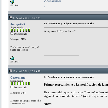
www.spainuhd.es
En línea
[
03 Abril, 2011, 13:07:24
Juanjo463
Re: Aeródromos y antiguos aeropuertos canarios
Superusuario
A bajármelo "ipso facto"
Desconectado
Mensajes: 2185
Por la boca muere el pez, y el
piloto por los pies
En línea
10 Abril, 2011, 23:19:28
Cestomano
Re: Aeródromos y antiguos aeropuertos canarios
Superusuario
Primer acercamiento a la modificación de la ma
Desconectado
He conseguido que la pista de
El Revolcadero
est
Mensajes: 5484
sigan el contorno del terreno" (opción que no me
Me cansé de la capa; ahora sólo
vuelo en avión...
Antes: