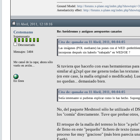
Ground Model:
http://forums.x-plane.org/index.php?showtopic=
Aeroelasticity effect:
http://forums.x-plane.org/index.php?showt
11 Abril, 2011, 12:18:16
Cestomano
Re: Aeródromos y antiguos aeropuertos canarios
Superusuario
Cita de: qumake en 11 Abril, 2011, 00:04:05
Desconectado
Las imágenes (POL mediante) las pones con el WED -preferiblem
Mensajes: 5484
incorporas después sin haberlo "trabajado" en WED/OE ?
Me cansé de la capa; ahora sólo
vuelo en avión...
Si tuviera que hacerlo con esas herramientas para t
similar al g2xpl que me genera todas las textura
(en este caso, la malla original o modificada). L
no quedan... demasiado bien.
En línea
Cita de: qumake en 11 Abril, 2011, 00:04:05
Sería interesante si pudieras explicar como lo has hecho. Supon
No, del paquete Meshtool sólo he utilizado el DS
los "comía" directamente. Tuve que probar otros,
El retoque de la malla del terreno lo hice "a pelo
de lleno en este "pequeño" fichero de texto (unas
proceso fue muy "gracioso" (más bien parecía un
Earth).