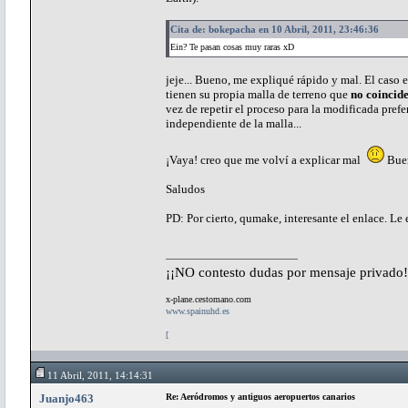
Cita de: bokepacha en 10 Abril, 2011, 23:46:36
Ein? Te pasan cosas muy raras xD
jeje... Bueno, me expliqué rápido y mal. El caso 
tienen su propia malla de terreno que
no coincid
vez de repetir el proceso para la modificada prefe
independiente de la malla...
¡Vaya! creo que me volví a explicar mal
Buen
Saludos
PD: Por cierto, qumake, interesante el enlace. Le ec
¡¡NO contesto dudas por mensaje privado!
x-plane.cestomano.com
www.spainuhd.es
[
11 Abril, 2011, 14:14:31
Juanjo463
Re: Aeródromos y antiguos aeropuertos canarios