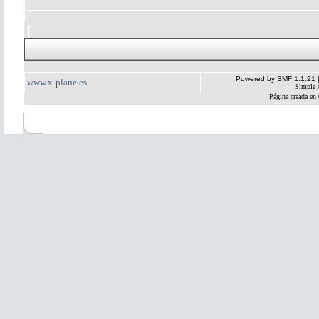
Powered by SMF 1.1.21
www.x-plane.es
.
Simple 
Página creada en