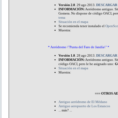
Versión 2.0
. 29 ago 2013.
DESCARGAR
INFORMACIÓN:
Aeródromo antiguo. Situ
Gomera. No dispone de código OACI, per
tema
Situación en el mapa
Se recomienda tener instalado el
OpenSce
Muestra:
* Aeródromo \"Punta del Faro de Jandía\" *
Versión 1.0
. 28 ago 2013.
DESCARGAR
INFORMACIÓN:
Aeródromo antiguo. Situ
código OACI, pero le he asignado uno:
G
Situación en el mapa
Muestra:
=== OTROS 
Antiguo aeródromo de El Médano
Antiguo aeropuerto de Los Estancos
... más? ...