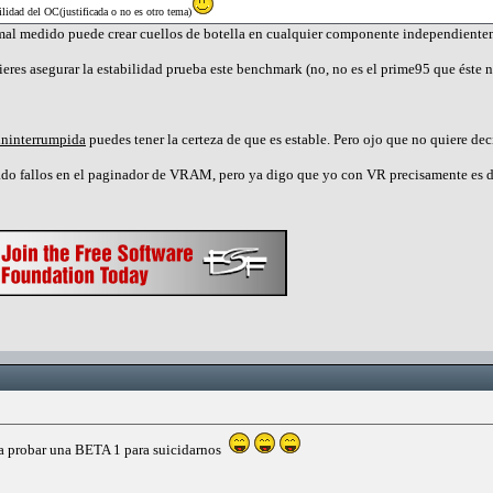
ilidad del OC(justificada o no es otro tema)
mal medido puede crear cuellos de botella en cualquier componente independientem
ieres asegurar la estabilidad prueba este benchmark (no, no es el prime95 que éste no
ininterrumpida
puedes tener la certeza de que es estable. Pero ojo que no quiere dec
rado fallos en el paginador de VRAM, pero ya digo que yo con VR precisamente es 
 a probar una BETA 1 para suicidarnos