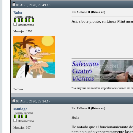
08 Abril, 2020, 20:49:18
Bobo
Re: X-Plane 11 (Beta o no)
Usuario Habitual
Así. a bote pronto, en Linux Mint arr
Desconectado
Mensajes: 1750
“La mayoría de nuestras importaciones vienen de fu
En línea
08 Abril, 2020, 22:24:17
santiago
Re: X-Plane 11 (Beta o no)
Usuario Iniciado
Hola
Desconectado
He notado que el funcionamienmto del
Mensajes: 307
pero no puedo ver correctamente las tre