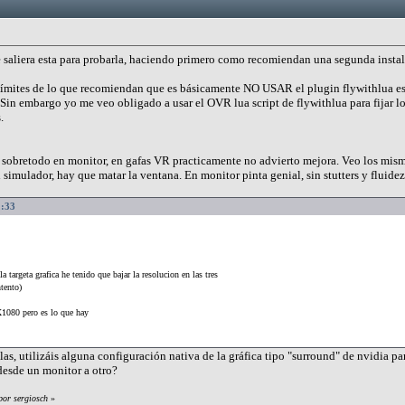
e saliera esta para probarla, haciendo primero como recomiendan una segunda instal
mites de lo que recomiendan que es básicamente NO USAR el plugin flywithlua es dec
 Sin embargo yo me veo obligado a usar el OVR lua script de flywithlua para fijar 
.
sobretodo en monitor, en gafas VR practicamente no advierto mejora. Veo los mism
l simulador, hay que matar la ventana. En monitor pinta genial, sin stutters y fluide
2:33
la targeta grafica he tenido que bajar la resolucion en las tres
tento)
X1080 pero es lo que hay
las, utilizáis alguna configuración nativa de la gráfica tipo "surround" de nvidia pa
desde un monitor a otro?
por sergiosch
»