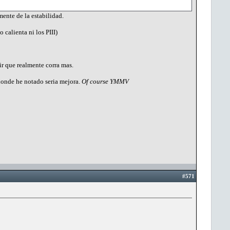
ente de la estabilidad.
 calienta ni los PIII)
ir que realmente corra mas.
donde he notado seria mejora.
Of course YMMV
#571