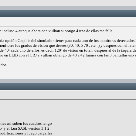
 e incluso 4 aunque ahora con vulkan si pongo 4 una de ellas me falla.
a opción Graphis del simulador tienes para cada uno de los monitores detectados la 
onitores los grados de vision que desees (30, 40, ó 70 , etc ..) y despues con el late
e 40º cada uno de ellos, es decir 120º de vision en total, después al de la izquierda 
mo en LEIB con el CRJ y vulkan obtengo de 40 a 42 frames con las 3 pantallas eso 
udos
oches asi suben los cuadros tengo
.5 y el Lua SASL version 3.1.2
odificaciones y luego cargarlas