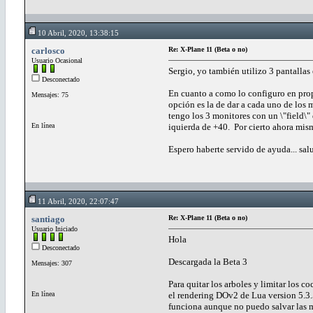
10 Abril, 2020, 13:38:15
carlosco
Re: X-Plane 11 (Beta o no)
Usuario Ocasional
Sergio, yo también utilizo 3 pantallas
Desconectado
En cuanto a como lo configuro en propi
Mensajes: 75
opción es la de dar a cada uno de los m
tengo los 3 monitores con un \"field\" d
En línea
iquierda de +40. Por cierto ahora mis
Espero haberte servido de ayuda... sal
11 Abril, 2020, 22:07:47
santiago
Re: X-Plane 11 (Beta o no)
Usuario Iniciado
Hola
Desconectado
Descargada la Beta 3
Mensajes: 307
Para quitar los arboles y limitar los c
En línea
el rendering DOv2 de Lua version 5.3
funciona aunque no puedo salvar las m