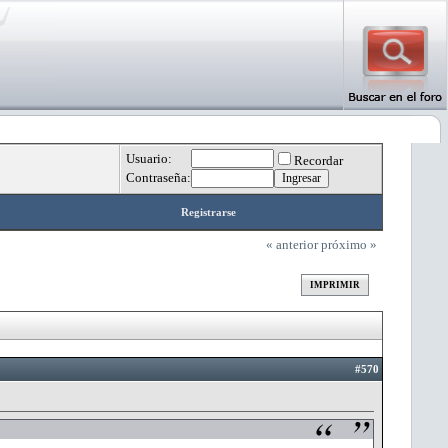
Usuario:
Recordar
Contraseña:
Registrarse
« anterior
próximo »
IMPRIMIR
#570