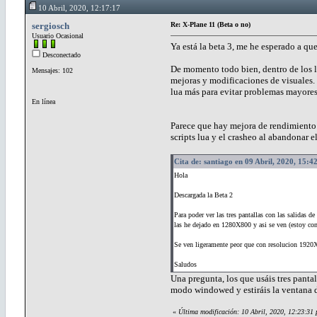
10 Abril, 2020, 12:17:17
sergiosch
Re: X-Plane 11 (Beta o no)
Usuario Ocasional
Ya está la beta 3, me he esperado a qu
Desconectado
De momento todo bien, dentro de los lí
Mensajes: 102
mejoras y modificaciones de visuales.
lua más para evitar problemas mayores
En línea
Parece que hay mejora de rendimiento 
scripts lua y el crasheo al abandonar e
Cita de: santiago en 09 Abril, 2020, 15:4
Hola
Descargada la Beta 2
Para poder ver las tres pantallas con las salidas de 
las he dejado en 1280X800 y asi se ven (estoy con
Se ven ligeramente peor que con resolucion 1920
Saludos
Una pregunta, los que usáis tres pantal
modo windowed y estiráis la ventana 
«
Última modificación: 10 Abril, 2020, 12:23:31 