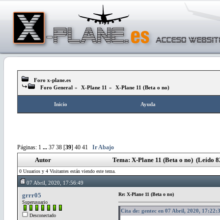
Foro x-plane.es
Foro General
»
X-Plane 11
»
X-Plane 11 (Beta o no)
Inicio
Ayuda
Páginas:
1
...
37
38
[
39
]
40
41
Ir Abajo
Autor
Tema: X-Plane 11 (Beta o no) (Leído 8
0 Usuarios y 4 Visitantes están viendo este tema.
07 Abril, 2020, 17:56:49
grrr05
Re: X-Plane 11 (Beta o no)
Superusuario
Cita de: gentec en 07 Abril, 2020, 17:22:
Desconectado