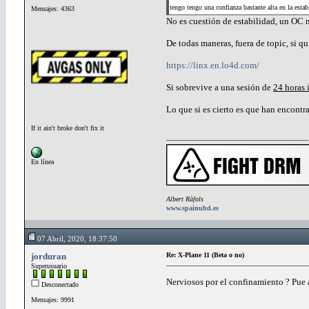
tengo tengo una confianza bastante alta en la estab
Mensajes: 4363
No es cuestión de estabilidad, un OC 
De todas maneras, fuera de topic, si qu
https://linx.en.lo4d.com/
Si sobrevive a una sesión de
24 horas 
Lo que si es cierto es que han encont
If it ain't broke don't fix it
En línea
Albert Ràfols
www.spainuhd.es
07 Abril, 2020, 18:37:50
jorduran
Re: X-Plane 11 (Beta o no)
Superusuario
Nerviosos por el confinamiento ? Pue
Desconectado
Mensajes: 9991