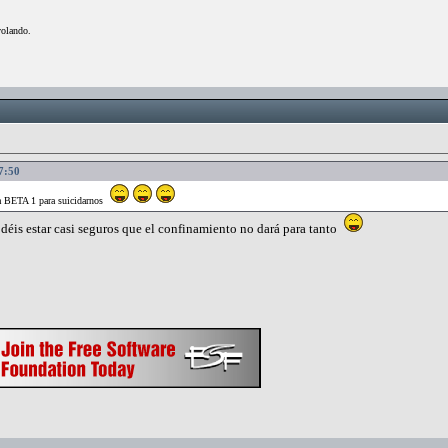
volando.
37:50
na BETA 1 para suicidarnos
odéis estar casi seguros que el confinamiento no dará para tanto