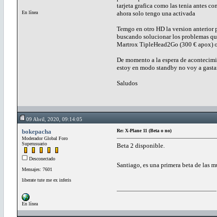
tarjeta grafica como las tenia antes co
En línea
ahora solo tengo una activada
Temgo en otro HD la version anterior p
buscando solucionar los problemas que
Martrox TipleHead2Go (300 € apox) o
De momento a la espera de acontecimie
estoy en modo standby no voy a gastar
Saludos
09 Abril, 2020, 09:14:05
bokepacha
Re: X-Plane 11 (Beta o no)
Moderador Global Foro
Superusuario
Beta 2 disponible.
Desconectado
Santiago, es una primera beta de las m
Mensajes: 7601
liberate tute me ex inferis
En línea