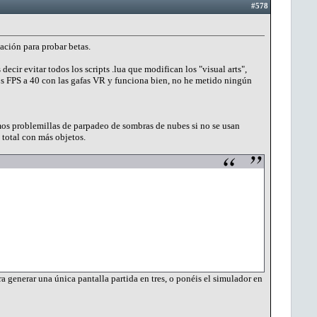
#578
ación para probar betas.
ir evitar todos los scripts .lua que modifican los "visual arts",
los FPS a 40 con las gafas VR y funciona bien, no he metido ningún
os problemillas de parpadeo de sombras de nubes si no se usan
z total con más objetos.
ra generar una única pantalla partida en tres, o ponéis el simulador en