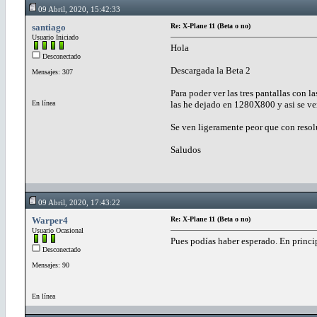
09 Abril, 2020, 15:42:33
santiago
Re: X-Plane 11 (Beta o no)
Usuario Iniciado
Hola
Desconectado
Descargada la Beta 2
Mensajes: 307
Para poder ver las tres pantallas con la
En línea
las he dejado en 1280X800 y asi se ve
Se ven ligeramente peor que con reso
Saludos
09 Abril, 2020, 17:43:22
Warper4
Re: X-Plane 11 (Beta o no)
Usuario Ocasional
Pues podías haber esperado. En princi
Desconectado
Mensajes: 90
En línea