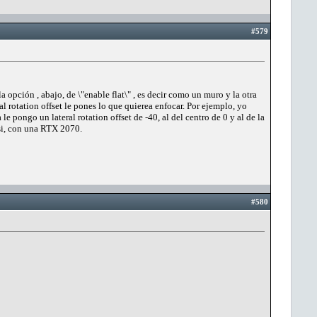
#579
opción , abajo, de \"enable flat\" , es decir como un muro y la otra
ral rotation offset le pones lo que quierea enfocar. Por ejemplo, yo
le pongo un lateral rotation offset de -40, al del centro de 0 y al de la
si, con una RTX 2070.
#580