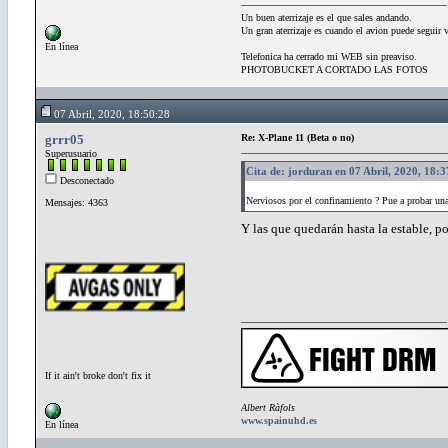
Un buen aterrizaje es el que sales andando.
Un gran aterrizaje es cuando el avion puede seguir 
En línea
Telefonica ha cerrado mi WEB sin preaviso.
PHOTOBUCKET A CORTADO LAS FOTOS
07 Abril, 2020, 18:50:28
grrr05
Re: X-Plane 11 (Beta o no)
Superusuario
Cita de: jorduran en 07 Abril, 2020, 18:
Desconectado
Nerviosos por el confinamiento ? Pue a probar u
Mensajes: 4363
Y las que quedarán hasta la estable, p
If it ain't broke don't fix it
Albert Ràfols
www.spainuhd.es
En línea