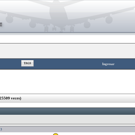
TAGS
Ingresar
25509 veces)
33