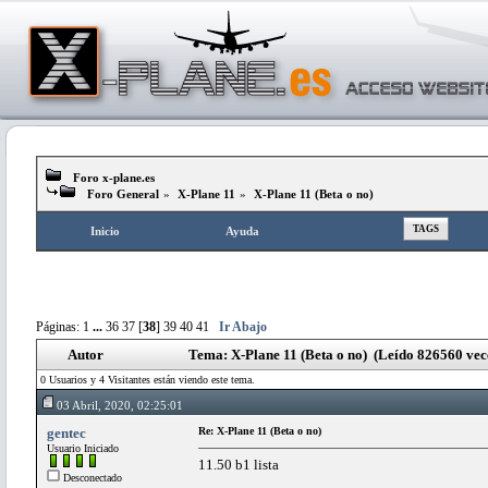
Foro x-plane.es
Foro General
»
X-Plane 11
»
X-Plane 11 (Beta o no)
TAGS
Inicio
Ayuda
Páginas:
1
...
36
37
[
38
]
39
40
41
Ir Abajo
Autor
Tema: X-Plane 11 (Beta o no) (Leído 826560 vec
0 Usuarios y 4 Visitantes están viendo este tema.
03 Abril, 2020, 02:25:01
gentec
Re: X-Plane 11 (Beta o no)
Usuario Iniciado
11.50 b1 lista
Desconectado