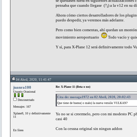
se quedasen fuera en siguientes actualizaciones 
pensaba que cuando llegase (?¡) a la v12 en su d
Ahora cómo ciertos desarrolladores de los plugin
puedo despedir, ya veremos más adelante.
Pero como bien comentas, ahí quedan un montón de
movimiento aeroportuario
Todo vacío y quie
Y sí, para X-Plane 12 será definitvamente todo V
04 Abril, 2020, 11:41:47
juanra100
Re: X-Plane 11 (Beta o no)
Usuario Ocasional
Cita de: moraga1972 en 02 Abril, 2020, 20:02:43
Desconectado
Que tiene de bueno( o malo) la nueva versión VULKAN?
Mensajes: 167
Xplane9, 10 y definitivamente
Yo no se si creermelo, pero con mi modesto PC 
11
casi 40
Con la cessna original sin ningun addon
En línea