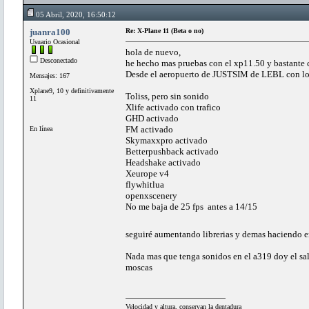
05 Abril, 2020, 16:50:12
juanra100
Re: X-Plane 11 (Beta o no)
Usuario Ocasional
hola de nuevo,
Desconectado
he hecho mas pruebas con el xp11.50 y bastante 
Desde el aeropuerto de JUSTSIM de LEBL con lo 
Mensajes: 167
Xplane9, 10 y definitivamente
Toliss, pero sin sonido
11
Xlife activado con trafico
GHD activado
FM activado
En línea
Skymaxxpro activado
Betterpushback activado
Headshake activado
Xeurope v4
flywhitlua
openxscenery
No me baja de 25 fps antes a 14/15
seguiré aumentando librerias y demas haciendo 
Nada mas que tenga sonidos en el a319 doy el sal
moscas
Velocidad y altura, conservan la dentadura