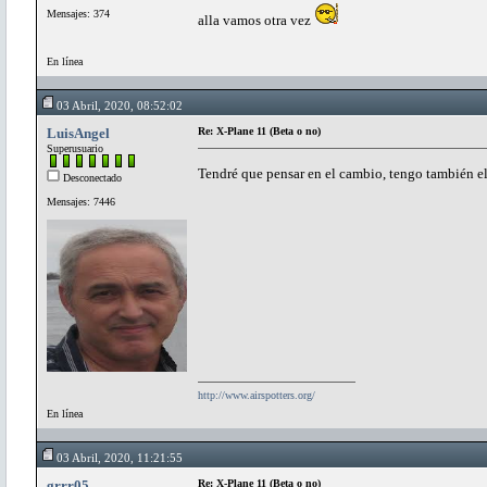
Mensajes: 374
alla vamos otra vez
En línea
03 Abril, 2020, 08:52:02
LuisAngel
Re: X-Plane 11 (Beta o no)
Superusuario
Tendré que pensar en el cambio, tengo también e
Desconectado
Mensajes: 7446
http://www.airspotters.org/
En línea
03 Abril, 2020, 11:21:55
grrr05
Re: X-Plane 11 (Beta o no)