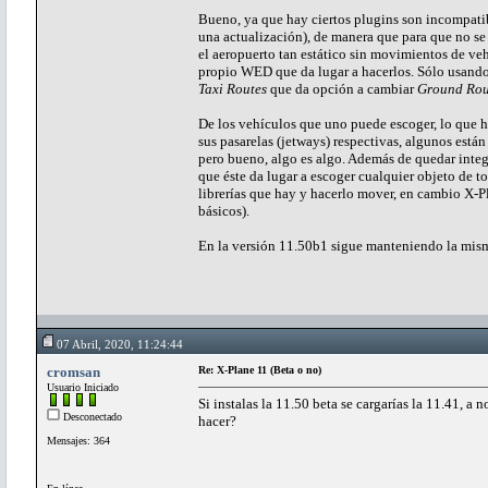
Bueno, ya que hay ciertos plugins son incompati
una actualización), de manera que para que no se
el aeropuerto tan estático sin movimientos de ve
propio WED que da lugar a hacerlos. Sólo usando
Taxi Routes
que da opción a cambiar
Ground Rou
De los vehículos que uno puede escoger, lo que he
sus pasarelas (jetways) respectivas, algunos están
pero bueno, algo es algo. Además de quedar integ
que éste da lugar a escoger cualquier objeto de to
librerías que hay y hacerlo mover, en cambio X-P
básicos).
En la versión 11.50b1 sigue manteniendo la misma
07 Abril, 2020, 11:24:44
cromsan
Re: X-Plane 11 (Beta o no)
Usuario Iniciado
Si instalas la 11.50 beta se cargarías la 11.41, a 
Desconectado
hacer?
Mensajes: 364