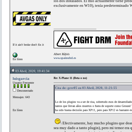
los dos instalados. El mío actualmente tiene pred
exclusivamente en W10), tenía predeterminado W7
If it ain't broke don't fix it
Albert Ràfols
www.spainuhd.es
En línea
03 Abril, 2020, 19:41:34
luisgarcia
Re: X-Plane 11 (Beta o no)
Usuario Frecuente
Cita de: grrr05 en 03 Abril, 2020, 11:21:55
Desconectado
Mensajes: 643
Lo de los plugins va a ser de risa, sobretodo esos de desarrolla
tantos que llevan años muertos o fuera de soporte como Ground T
En línea
ha sido buena decisión para XP11, pero para XP12 es bastante ev
\ Efectivamente, hay mucho plugins que deam
sea muy dado a tanto plugin), pero mi temor era 