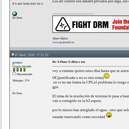
Los art control son dataref privados por algo, er
If it ain't broke don't fix it
En línea
Albert Ràfols
www.spainuhd.es
07 Abril, 2020, 17:22:33
gentec
Re: X-Plane 11 (Beta o no)
Usuario Iniciado
voy a estarme quieto unos días hasta que se asien
Desconectado
OC(justificada o no es otro tema)
Mensajes: 374
en vr no me limita la CPU,el problema lo tengo en
gpu.
En línea
El tema de la resolución de texturas le pasa a ba
van a corregirlo en la b2,espero.
por lo menos han arreglado el agua...creo que sol
estarán reservando como novedad