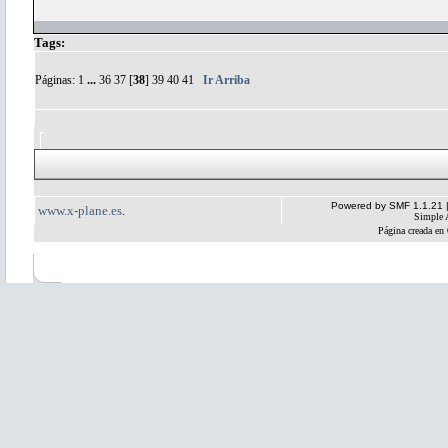
Tags:
Páginas:
1
...
36
37
[
38
]
39
40
41
Ir Arriba
Powered by SMF 1.1.21
www.x-plane.es
.
Simple 
Página creada en