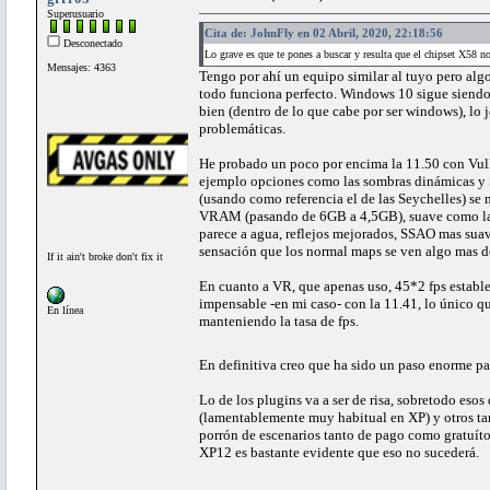
Superusuario
Cita de: JohnFly en 02 Abril, 2020, 22:18:56
Desconectado
Lo grave es que te pones a buscar y resulta que el chipset X58 
Mensajes: 4363
Tengo por ahí un equipo similar al tuyo pero alg
todo funciona perfecto. Windows 10 sigue siendo 
bien (dentro de lo que cabe por ser windows), lo 
problemáticas.
He probado un poco por encima la 11.50 con Vulk
ejemplo opciones como las sombras dinámicas y S
(usando como referencia el de las Seychelles) se
VRAM (pasando de 6GB a 4,5GB), suave como la se
parece a agua, reflejos mejorados, SSAO mas suave 
sensación que los normal maps se ven algo mas de
If it ain't broke don't fix it
En cuanto a VR, que apenas uso, 45*2 fps estable
impensable -en mi caso- con la 11.41, lo único q
En línea
manteniendo la tasa de fps.
En definitiva creo que ha sido un paso enorme pa
Lo de los plugins va a ser de risa, sobretodo eso
(lamentablemente muy habitual en XP) y otros ta
porrón de escenarios tanto de pago como gratuít
XP12 es bastante evidente que eso no sucederá.