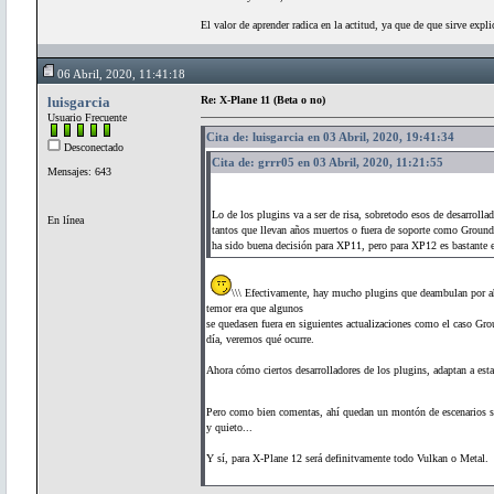
El valor de aprender radica en la actitud, ya que de que sirve expli
06 Abril, 2020, 11:41:18
luisgarcia
Re: X-Plane 11 (Beta o no)
Usuario Frecuente
Cita de: luisgarcia en 03 Abril, 2020, 19:41:34
Desconectado
Cita de: grrr05 en 03 Abril, 2020, 11:21:55
Mensajes: 643
Lo de los plugins va a ser de risa, sobretodo esos de desarroll
En línea
tantos que llevan años muertos o fuera de soporte como Ground
ha sido buena decisión para XP11, pero para XP12 es bastante e
\\\ Efectivamente, hay mucho plugins que deambulan por ah
temor era que algunos
se quedasen fuera en siguientes actualizaciones como el caso Gro
día, veremos qué ocurre.
Ahora cómo ciertos desarrolladores de los plugins, adaptan a es
Pero como bien comentas, ahí quedan un montón de escenarios se
y quieto...
Y sí, para X-Plane 12 será definitvamente todo Vulkan o Metal.