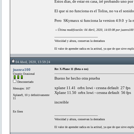
Estos dias, de estar en casa, iré probando uno por
El que si no funciona es el Toliss, no va el sonido
Pero SKymaxx si funciona la version 4.9.0 y la 
«
Última modificación: 04 Abril, 2020, 14:03:08 por juanra100
Velocidad y altura, conservan la dentadura
El valor de aprender radica en la actitud, ya que de que sirve expli
04 Abril, 2020, 13:59:24
juanra100
Re: X-Plane 11 (Beta o no)
Usuario Ocasional
Bueno he hecho otra prueba
Desconectado
xplane 11.41 orbx lowi - cessna default 27 fps
Mensajes: 167
Xplane 11.50 orbx lowi - cessna default 56 fps
Xplane9, 10 y definitivamente
11
increible
En línea
Velocidad y altura, conservan la dentadura
El valor de aprender radica en la actitud, ya que de que sirve expli