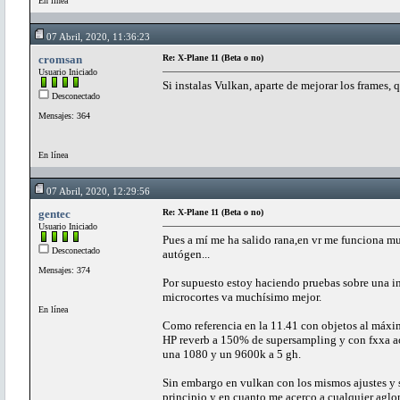
En línea
07 Abril, 2020, 11:36:23
cromsan
Re: X-Plane 11 (Beta o no)
Usuario Iniciado
Si instalas Vulkan, aparte de mejorar los frames, 
Desconectado
Mensajes: 364
En línea
07 Abril, 2020, 12:29:56
gentec
Re: X-Plane 11 (Beta o no)
Usuario Iniciado
Pues a mí me ha salido rana,en vr me funciona mu
Desconectado
autógen...
Mensajes: 374
Por supuesto estoy haciendo pruebas sobre una in
microcortes va muchísimo mejor.
En línea
Como referencia en la 11.41 con objetos al máxim
HP reverb a 150% de supersampling y con fxxa a
una 1080 y un 9600k a 5 gh.
Sin embargo en vulkan con los mismos ajustes y s
principio,y en cuanto me acerco a cualquier aglo