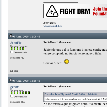
Albert Ràfols
www.spainuhd.es
03 Abril, 2020, 12:06:48
JohnFly
Re: X-Plane 11 (Beta o no)
Usuario Frecuente
Sabiendo que a tí te funciona bien esa configura
Desconectado
tengo comprado no funcione no muevo ficha.
Mensajes: 722
Gracias Albert!
En línea
03 Abril, 2020, 12:26:41
grrr05
Re: X-Plane 11 (Beta o no)
Superusuario
Cita de: JohnFly en 03 Abril, 2020, 12:06:48
Desconectado
Sabiendo que a tí te funciona bien esa configuración de i7 + X
Mensajes: 4363
No me refería a que migrases definitivamente, se