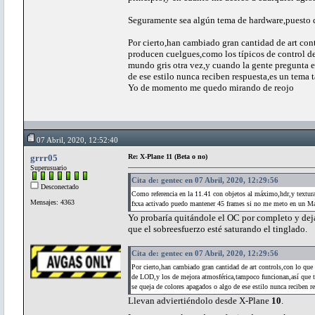
Seguramente sea algún tema de hardware,puesto q
Por cierto,han cambiado gran cantidad de art con
producen cuelgues,como los típicos de control d
mundo gris otra vez,y cuando la gente pregunta en
de ese estilo nunca reciben respuesta,es un tema 
Yo de momento me quedo mirando de reojo
07 Abril, 2020, 12:52:40
grrr05
Re: X-Plane 11 (Beta o no)
Superusuario
Cita de: gentec en 07 Abril, 2020, 12:29:56
Desconectado
Como referencia en la 11.41 con objetos al máximo,hdr,y textur
Mensajes: 4363
fxxa activado puedo mantener 45 frames si no me meto en un Ma
Yo probaría quitándole el OC por completo y dej
que el sobreesfuerzo esté saturando el tinglado.
Cita de: gentec en 07 Abril, 2020, 12:29:56
Por cierto,han cambiado gran cantidad de art controls,con lo que
de LOD,y los de mejora atmosférica,tampoco funcionan,así que to
se queja de colores apagados o algo de ese estilo nunca reciben r
Llevan adviertiéndolo desde X-Plane
10
.