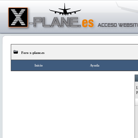
Foro x-plane.es
Inicio
Ayuda
L
P