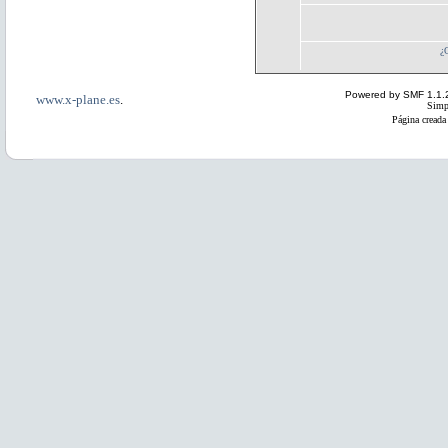
¿
Powered by SMF 1.1.
www.x-plane.es
.
Simp
Página creada