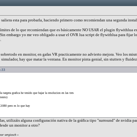
e saliera esta para probarla, haciendo primero como recomiendan una segunda instal
mites de lo que recomiendan que es básicamente NO USAR el plugin flywithlua es dec
 Sin embargo yo me veo obligado a usar el OVR lua script de flywithlua para fijar 
.
sobretodo en monitor, en gafas VR practicamente no advierto mejora. Veo los mism
l simulador, hay que matar la ventana. En monitor pinta genial, sin stutters y fluide
2:33
la targeta grafica he tenido que bajar la resolucion en las tres
tento)
X1080 pero es lo que hay
las, utilizáis alguna configuración nativa de la gráfica tipo "surround" de nvidia pa
desde un monitor a otro?
por sergiosch
»