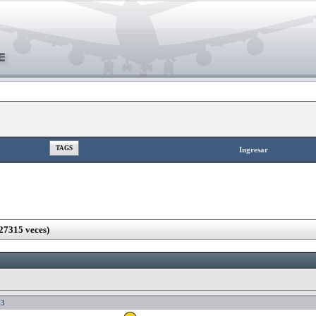
TAGS
Ingresar
27315 veces)
33