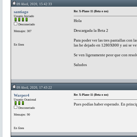
09 Abril, 2020, 15:42:33
santiago
Re: X-Plane 11 (Beta o no)
Usuario Iniciado
Hola
Desconectado
Descargada la Beta 2
Mensajes: 307
Para poder ver las tres pantallas con la
En línea
las he dejado en 1280X800 y asi se ve
Se ven ligeramente peor que con reso
Saludos
09 Abril, 2020, 17:43:22
Warper4
Re: X-Plane 11 (Beta o no)
Usuario Ocasional
Pues podías haber esperado. En princi
Desconectado
Mensajes: 90
En línea