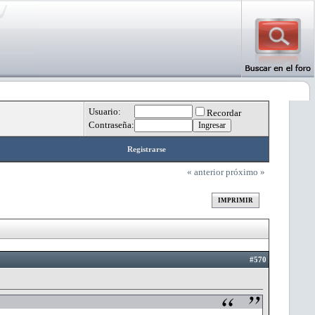
Usuario:
Recordar
Contraseña:
Registrarse
« anterior
próximo »
IMPRIMIR
#570