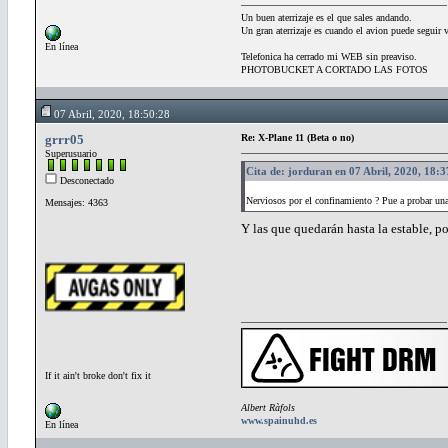
Un buen aterrizaje es el que sales andando.
Un gran aterrizaje es cuando el avion puede seguir 
En línea
Telefonica ha cerrado mi WEB sin preaviso.
PHOTOBUCKET A CORTADO LAS FOTOS
07 Abril, 2020, 18:50:28
grrr05
Re: X-Plane 11 (Beta o no)
Superusuario
Cita de: jorduran en 07 Abril, 2020, 18:
Desconectado
Nerviosos por el confinamiento ? Pue a probar u
Mensajes: 4363
Y las que quedarán hasta la estable, p
If it ain't broke don't fix it
Albert Ràfols
www.spainuhd.es
En línea