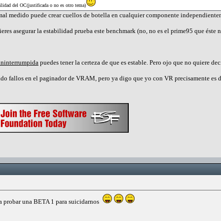
ilidad del OC(justificada o no es otro tema)
mal medido puede crear cuellos de botella en cualquier componente independientem
ieres asegurar la estabilidad prueba este benchmark (no, no es el prime95 que éste no
ininterrumpida
puedes tener la certeza de que es estable. Pero ojo que no quiere dec
rado fallos en el paginador de VRAM, pero ya digo que yo con VR precisamente es 
 a probar una BETA 1 para suicidarnos