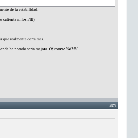
ente de la estabilidad.
 calienta ni los PIII)
ir que realmente corra mas.
donde he notado seria mejora.
Of course YMMV
#571