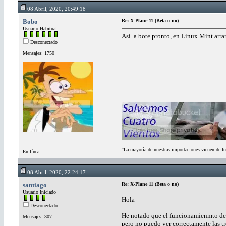
08 Abril, 2020, 20:49:18
Bobo
Re: X-Plane 11 (Beta o no)
Usuario Habitual
Así. a bote pronto, en Linux Mint arr
Desconectado
Mensajes: 1750
“La mayoría de nuestras importaciones vienen de fu
En línea
08 Abril, 2020, 22:24:17
santiago
Re: X-Plane 11 (Beta o no)
Usuario Iniciado
Hola
Desconectado
He notado que el funcionamienmto del
Mensajes: 307
pero no puedo ver correctamente las tre