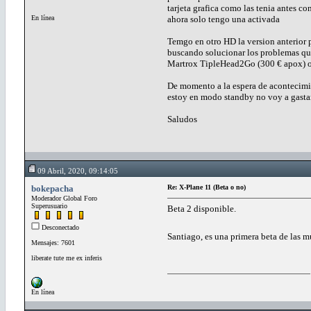
tarjeta grafica como las tenia antes co
En línea
ahora solo tengo una activada
Temgo en otro HD la version anterior p
buscando solucionar los problemas que
Martrox TipleHead2Go (300 € apox) o
De momento a la espera de acontecimie
estoy en modo standby no voy a gastar
Saludos
09 Abril, 2020, 09:14:05
bokepacha
Re: X-Plane 11 (Beta o no)
Moderador Global Foro
Superusuario
Beta 2 disponible.
Desconectado
Santiago, es una primera beta de las m
Mensajes: 7601
liberate tute me ex inferis
En línea