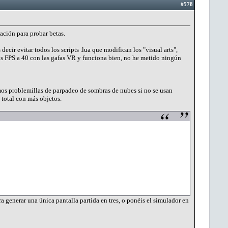
#578
ación para probar betas.
ir evitar todos los scripts .lua que modifican los "visual arts",
los FPS a 40 con las gafas VR y funciona bien, no he metido ningún
os problemillas de parpadeo de sombras de nubes si no se usan
z total con más objetos.
ra generar una única pantalla partida en tres, o ponéis el simulador en