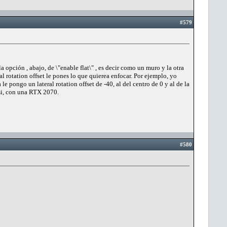
#579
opción , abajo, de \"enable flat\" , es decir como un muro y la otra
ral rotation offset le pones lo que quierea enfocar. Por ejemplo, yo
le pongo un lateral rotation offset de -40, al del centro de 0 y al de la
si, con una RTX 2070.
#580