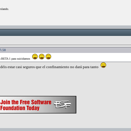
volando.
37:50
na BETA 1 para suicidarnos
odéis estar casi seguros que el confinamiento no dará para tanto