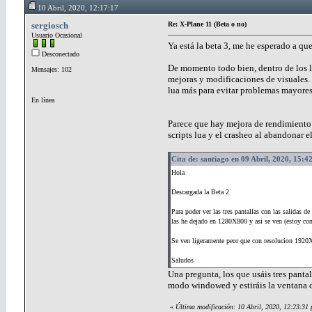
10 Abril, 2020, 12:17:17
sergiosch
Re: X-Plane 11 (Beta o no)
Usuario Ocasional
Ya está la beta 3, me he esperado a qu
Desconectado
De momento todo bien, dentro de los lí
Mensajes: 102
mejoras y modificaciones de visuales.
lua más para evitar problemas mayores
En línea
Parece que hay mejora de rendimiento 
scripts lua y el crasheo al abandonar e
Cita de: santiago en 09 Abril, 2020, 15:4
Hola
Descargada la Beta 2
Para poder ver las tres pantallas con las salidas de 
las he dejado en 1280X800 y asi se ven (estoy con
Se ven ligeramente peor que con resolucion 1920
Saludos
Una pregunta, los que usáis tres pantal
modo windowed y estiráis la ventana 
«
Última modificación: 10 Abril, 2020, 12:23:31 