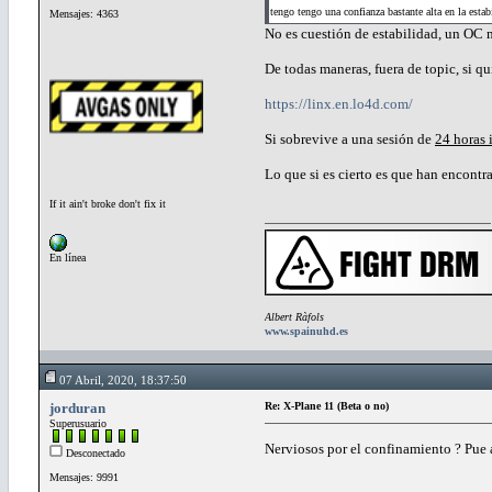
tengo tengo una confianza bastante alta en la estab
Mensajes: 4363
No es cuestión de estabilidad, un OC 
De todas maneras, fuera de topic, si qu
https://linx.en.lo4d.com/
Si sobrevive a una sesión de
24 horas 
Lo que si es cierto es que han encont
If it ain't broke don't fix it
En línea
Albert Ràfols
www.spainuhd.es
07 Abril, 2020, 18:37:50
jorduran
Re: X-Plane 11 (Beta o no)
Superusuario
Nerviosos por el confinamiento ? Pue
Desconectado
Mensajes: 9991