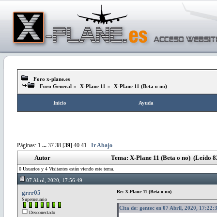
Foro x-plane.es
Foro General
»
X-Plane 11
»
X-Plane 11 (Beta o no)
Inicio
Ayuda
Páginas:
1
...
37
38
[
39
]
40
41
Ir Abajo
Autor
Tema: X-Plane 11 (Beta o no) (Leído 8
0 Usuarios y 4 Visitantes están viendo este tema.
07 Abril, 2020, 17:56:49
grrr05
Re: X-Plane 11 (Beta o no)
Superusuario
Cita de: gentec en 07 Abril, 2020, 17:22:
Desconectado