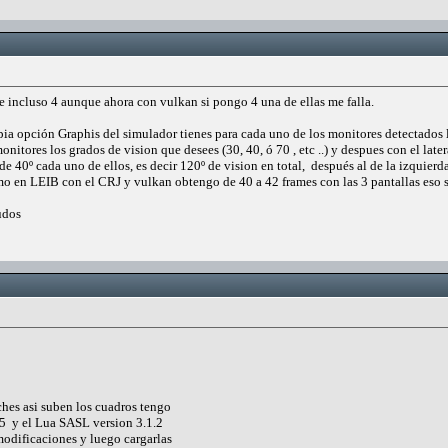
 e incluso 4 aunque ahora con vulkan si pongo 4 una de ellas me falla.
a opción Graphis del simulador tienes para cada uno de los monitores detectados la 
onitores los grados de vision que desees (30, 40, ó 70 , etc ..) y despues con el late
e 40º cada uno de ellos, es decir 120º de vision en total, después al de la izquierda 
mo en LEIB con el CRJ y vulkan obtengo de 40 a 42 frames con las 3 pantallas eso 
udos
oches asi suben los cuadros tengo
.5 y el Lua SASL version 3.1.2
odificaciones y luego cargarlas