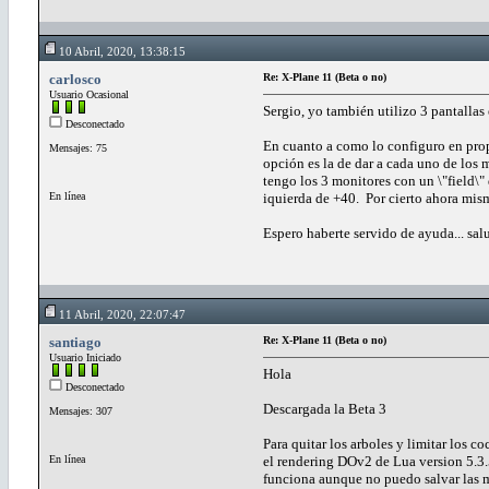
10 Abril, 2020, 13:38:15
carlosco
Re: X-Plane 11 (Beta o no)
Usuario Ocasional
Sergio, yo también utilizo 3 pantallas
Desconectado
En cuanto a como lo configuro en propi
Mensajes: 75
opción es la de dar a cada uno de los m
tengo los 3 monitores con un \"field\" d
En línea
iquierda de +40. Por cierto ahora mis
Espero haberte servido de ayuda... sal
11 Abril, 2020, 22:07:47
santiago
Re: X-Plane 11 (Beta o no)
Usuario Iniciado
Hola
Desconectado
Descargada la Beta 3
Mensajes: 307
Para quitar los arboles y limitar los c
En línea
el rendering DOv2 de Lua version 5.3
funciona aunque no puedo salvar las m