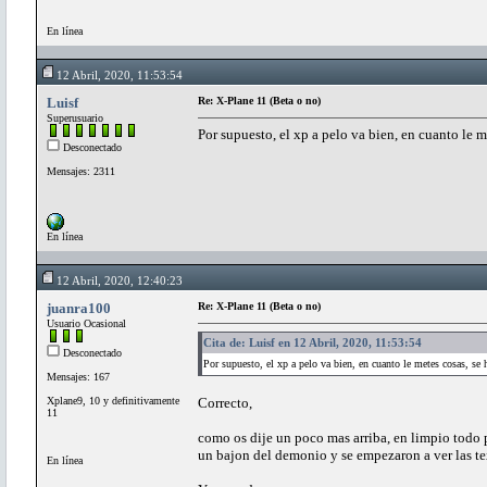
En línea
12 Abril, 2020, 11:53:54
Luisf
Re: X-Plane 11 (Beta o no)
Superusuario
Por supuesto, el xp a pelo va bien, en cuanto le m
Desconectado
Mensajes: 2311
En línea
12 Abril, 2020, 12:40:23
juanra100
Re: X-Plane 11 (Beta o no)
Usuario Ocasional
Cita de: Luisf en 12 Abril, 2020, 11:53:54
Desconectado
Por supuesto, el xp a pelo va bien, en cuanto le metes cosas, se
Mensajes: 167
Xplane9, 10 y definitivamente
Correcto,
11
como os dije un poco mas arriba, en limpio todo p
un bajon del demonio y se empezaron a ver las te
En línea