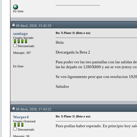
En línea
09 Abril, 2020, 15:42:33
santiago
Re: X-Plane 11 (Beta o no)
Usuario Iniciado
Hola
Desconectado
Descargada la Beta 2
Mensajes: 307
Para poder ver las tres pantallas con las salidas de
En línea
las he dejado en 1280X800 y asi se ven (estoy co
Se ven ligeramente peor que con resolucion 192
Saludos
09 Abril, 2020, 17:43:22
Warper4
Re: X-Plane 11 (Beta o no)
Usuario Ocasional
Pues podías haber esperado. En principio hoy sal
Desconectado
Mensajes: 90