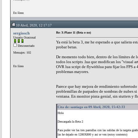
En línea
10 Abril, 2020, 12:17:17
sergiosch
Re: X-Plane 11 (Beta o no)
Usuario Ocasional
Ya está la beta 3, me he esperado a que saliera 
Desconectado
probar betas.
Mensajes: 102
De momento todo bien, dentro de los límites de 
todos los scripts .lua que modifican los "visual 
En línea
OVR lua script de flywithlua para fijar los FPS a
problemas mayores.
Parece que hay mejora de rendimiento sobretodo 
problemillas de parpadeo de sombras de nubes si n
ventana. En monitor pinta genial, sin stutters y f
Cita de: santiago en 09 Abril, 2020, 15:42:33
Hola
Descargada la Beta 2
Para poder ver las tres pantallas con las salidas de la targeta graf
las he dejado en 1280X800 y asi se ven (estoy contento)