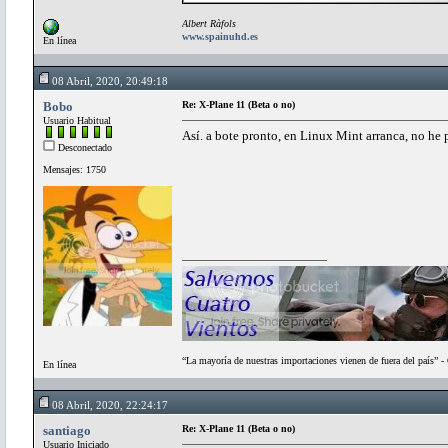
Albert Ràfols
www.spainuhd.es
En línea
08 Abril, 2020, 20:49:18
Bobo
Re: X-Plane 11 (Beta o no)
Usuario Habitual
Así. a bote pronto, en Linux Mint arranca, no he
Desconectado
Mensajes: 1750
“La mayoría de nuestras importaciones vienen de fuera del país” 
En línea
08 Abril, 2020, 22:24:17
santiago
Re: X-Plane 11 (Beta o no)
Usuario Iniciado