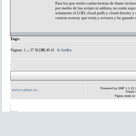
Para los que tenéis caidas bestias de frame incl
por medio de lua scripts ni addons, no están so
solamente el LOD, cloud puffs y cloud density y
custom scenery que tenía y aviones y he ganado
Tags:
Páginas:
1
...
37
38
[
39
]
40
41
Ir Arriba
Powered by SMF 1.1.21
www.x-plane.es
.
Simple 
Página creada en