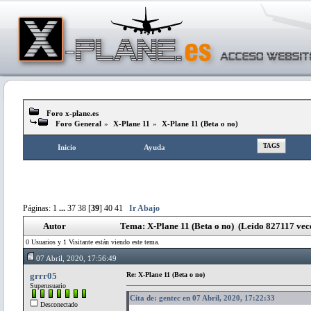
Foro x-plane.es
Foro General
»
X-Plane 11
»
X-Plane 11 (Beta o no)
TAGS
Inicio
Ayuda
Páginas:
1
...
37
38
[
39
]
40
41
Ir Abajo
Autor
Tema: X-Plane 11 (Beta o no) (Leído 827117 vec
0 Usuarios y 1 Visitante están viendo este tema.
07 Abril, 2020, 17:56:49
grrr05
Re: X-Plane 11 (Beta o no)
Superusuario
Cita de: gentec en 07 Abril, 2020, 17:22:33
Desconectado