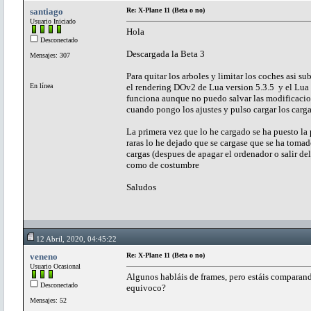
santiago
Re: X-Plane 11 (Beta o no)
Usuario Iniciado
Hola
Desconectado
Descargada la Beta 3
Mensajes: 307
Para quitar los arboles y limitar los coches asi s
En línea
el rendering DOv2 de Lua version 5.3.5 y el Lua
funciona aunque no puedo salvar las modificacio
cuando pongo los ajustes y pulso cargar los carg
La primera vez que lo he cargado se ha puesto la 
raras lo he dejado que se cargase que se ha tomad
cargas (despues de apagar el ordenador o salir d
como de costumbre
Saludos
12 Abril, 2020, 04:45:22
veneno
Re: X-Plane 11 (Beta o no)
Usuario Ocasional
Algunos habláis de frames, pero estáis comparand
Desconectado
equivoco?
Mensajes: 52