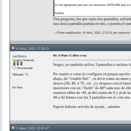
Se ven ligeramente peor que con resolucion 1920X1080 pero es 
Saludos
Una pregunta, los que usáis tres pantallas, utiliz
una única pantalla partida en tres, o ponéis el 
«
Última modificación: 10 Abril, 2020, 12:23:31 por sergiosch
10 Abril, 2020, 13:38:15
carlosco
Re: X-Plane 11 (Beta o no)
Usuario Ocasional
Sergio, yo también utilizo 3 pantallas e incluso 
Desconectado
En cuanto a como lo configuro en propia opción G
Mensajes: 75
abajo, de \"enable flat\" , es decir como un muro 
desees (30, 40, ó 70 , etc ..) y despues con el lat
En línea
monitores con un \"field\" de 40º cada uno de ello
rotation offset de -40, al del centro de 0 y al d
40 a 42 frames con las 3 pantallas eso si, con un
Espero haberte servido de ayuda... saludos
11 Abril, 2020, 22:07:47