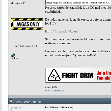
tengo tengo una confianza bastante alta en la estabilidad del OC(
Mensajes: 4363
No es cuestión de estabilidad, un OC mal medido
estabilidad.
De todas maneras, fuera de topic, si quieres asegu
los PIII)
https://linx.en.lo4d.com/
Si sobrevive a una sesión de
24 horas ininterrum
realmente corra mas.
If it ain't broke don't fix it
Lo que si es cierto es que han encontrado fallo
notado seria mejora.
Of course YMMV
En línea
Albert Ràfols
www.spainuhd.es
07 Abril, 2020, 18:37:50
jorduran
Re: X-Plane 11 (Beta o no)