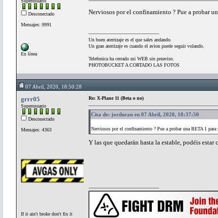
Superusuario
Nerviosos por el confinamiento ? Pue a probar 
Desconectado
Mensajes: 9991
Un buen aterrizaje es el que sales andando.
Un gran aterrizaje es cuando el avion puede seguir volando.
En línea
Telefonica ha cerrado mi WEB sin preaviso.
PHOTOBUCKET A CORTADO LAS FOTOS
07 Abril, 2020, 18:50:28
grrr05
Re: X-Plane 11 (Beta o no)
Superusuario
Cita de: jorduran en 07 Abril, 2020, 18:37:50
Desconectado
Nerviosos por el confinamiento ? Pue a probar una BETA 1 para
Mensajes: 4363
Y las que quedarán hasta la estable, podéis estar
If it ain't broke don't fix it