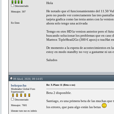
Hola
Desconectado
He notado que el funcionamienmto del 11.50 Vul
Mensajes: 307
pero no puedo ver correctamente las tres pantallas
tarjeta grafica como las tenia antes con la version
En línea
ahora solo tengo una activada
Temgo en otro HD la version anterior pero el futu
buscando solucionar los problemas que en caso de
Martrox TipleHead2Go (300 € apox) o tracHat e
De momento a la espera de acontecimientos en la
estoy en modo standby no voy a gastarme ni un e
Saludos
09 Abril, 2020, 09:14:05
bokepacha
Re: X-Plane 11 (Beta o no)
Moderador Global Foro
Superusuario
Beta 2 disponible.
Desconectado
Santiago, es una primera beta de las muchas que 
Mensajes: 7601
los errores, que para algo están las betas
liberate tute me ex inferis