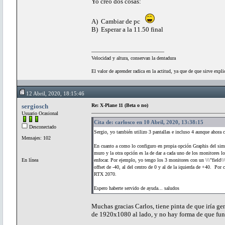
Yo creo dos cosas:
A) Cambiar de pc
B) Esperar a la 11.50 final
Velocidad y altura, conservan la dentadura
El valor de aprender radica en la actitud, ya que de que sirve expli
12 Abril, 2020, 18:15:46
sergiosch
Re: X-Plane 11 (Beta o no)
Usuario Ocasional
Cita de: carlosco en 10 Abril, 2020, 13:38:15
Desconectado
Sergio, yo también utilizo 3 pantallas e incluso 4 aunque ahora 
Mensajes: 102
En cuanto a como lo configuro en propia opción Graphis del simul
muro y la otra opción es la de dar a cada uno de los monitores los
En línea
enfocar. Por ejemplo, yo tengo los 3 monitores con un \\\"field\\\
offset de -40, al del centro de 0 y al de la iquierda de +40. Po
RTX 2070.
Espero haberte servido de ayuda... saludos
Muchas gracias Carlos, tiene pinta de que iría 
de 1920x1080 al lado, y no hay forma de que func