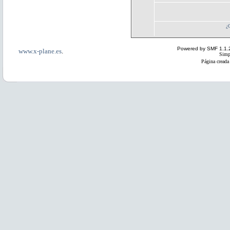
¿
Powered by SMF 1.1.
www.x-plane.es
.
Simp
Página creada