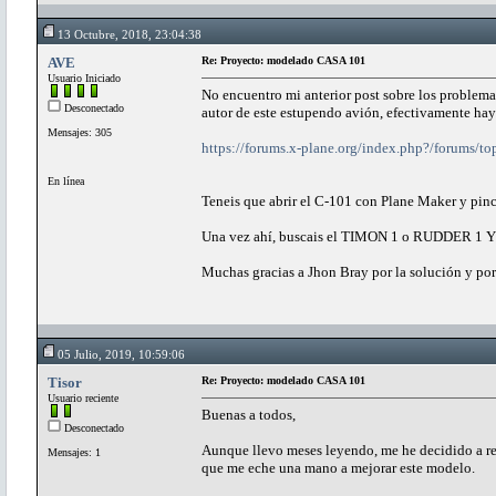
13 Octubre, 2018, 23:04:38
AVE
Re: Proyecto: modelado CASA 101
Usuario Iniciado
No encuentro mi anterior post sobre los problemas
Desconectado
autor de este estupendo avión, efectivamente ha
Mensajes: 305
https://forums.x-plane.org/index.php?/forums/t
En línea
Teneis que abrir el C-101 con Plane Maker y pinc
Una vez ahí, buscais el TIMON 1 o RUDDER 1 Y le
Muchas gracias a Jhon Bray por la solución y por
05 Julio, 2019, 10:59:06
Tisor
Re: Proyecto: modelado CASA 101
Usuario reciente
Buenas a todos,
Desconectado
Aunque llevo meses leyendo, me he decidido a reg
Mensajes: 1
que me eche una mano a mejorar este modelo.