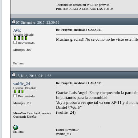
Telefonica ha cerrado mi WEB sin preaviso.
PHOTOBUCKET A CORTADO LAS FOTOS
07 Diciembre, 2017, 22:39:56
AVE
Re: Proyecto: modelado CASA 101
Usuario Iniciado
Muchas gracias!! No se como no he visto este hilo
Desconectado
Mensajes: 305
En línea
15 Julio, 2018, 04:11:38
wolfie_24
Re: Proyecto: modelado CASA 101
Usuario Ocasional
Gracias Luis Angel. Estoy chequeando la parte 
Desconectado
importantes para la comunidad.
Voy a probar a ver que tal va con XP-11 y si no..
Mensajes: 117
Daniel \"Wolf\"
(wolfie_24)
Mirar-Ver- Escuchar-Aprender-
Compartir-Enseñar
Daniel \\\"Wolf\\\"
En línea
(Wolfie_24)