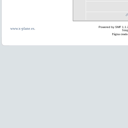
¿
Powered by SMF 1.1.
www.x-plane.es
.
Simp
Página creada