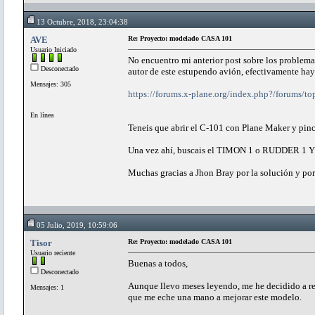
13 Octubre, 2018, 23:04:38
AVE
Re: Proyecto: modelado CASA 101
Usuario Iniciado
No encuentro mi anterior post sobre los problemas
Desconectado
autor de este estupendo avión, efectivamente ha
Mensajes: 305
https://forums.x-plane.org/index.php?/forums/t
En línea
Teneis que abrir el C-101 con Plane Maker y pinc
Una vez ahí, buscais el TIMON 1 o RUDDER 1 Y le
Muchas gracias a Jhon Bray por la solución y por
05 Julio, 2019, 10:59:06
Tisor
Re: Proyecto: modelado CASA 101
Usuario reciente
Buenas a todos,
Desconectado
Aunque llevo meses leyendo, me he decidido a reg
Mensajes: 1
que me eche una mano a mejorar este modelo.