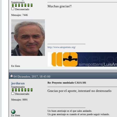
Superusuario
Muchas gracias!!
Desconectado
Mensajes: 7446
http://www.airspotters.org/
En línea
04 Diciembre, 2017, 18:45:00
jorduran
Re: Proyecto: modelado CASA 101
Superusuario
Gracias por el aporte, intentaré no destrozarlo
Desconectado
Mensajes: 9991
Un buen aterrizaje es el que sales andando.
Un gran aterrizaje es cuando el avion puede seguir volando.
En línea