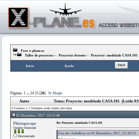
Foro x-plane.es
Taller de proyectos
»
Proyectos Aviones
»
Proyecto: modelado CASA 101
TAGS
Inicio
Ayuda
Páginas:
1
...
24
25
[
26
]
Ir Abajo
Autor
Tema: Proyecto: modelado CASA 101 (Leído 91
0 Usuarios y 2 Visitantes están viendo este tema.
02 Diciembre, 2017, 16:15:48
Pilotoparape
Re: Proyecto: modelado CASA 101
Usuario Ocasional
Cita de: JohnBray en 01 Diciembre, 2017, 22:36:53
Desconectado