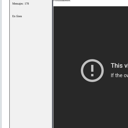
Próximamente.
Mensajes: 178
En línea