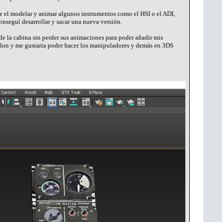
 el modelar y animar algunos instrumentos como el HSI o el ADI,
nseguí desarrollar y sacar una nueva versión.
e la cabina sin perder sus animaciones para poder añadir mis
ollon y me gustaría poder hacer los manipuladores y demás en 3DS