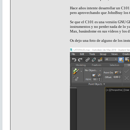
Hace años intente desarrollar un C10
pero aprovechando que JohnBray los ti
Se que el C101 es una versión GNU GPL
instrumentos y no perder nada de lo y
Max, basándome en sus vídeos y los di
Os dejo una foto de alguno de los instr