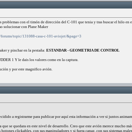
s problemas con el timón de dirección del C-101 que tenia y tras buscar el hilo en
mo solucionar con Plane Maker
?/forums/topic/131088-casa-c-101-aviojet/&page=3
aker y pinchar en la pestaña:
ESTANDAR - GEOMETRIA DE CONTROL
DDER 1 Y le dais los valores como en la captura.
ución y por este magnifico avión.
idido a registrarme para publicar por aquí esta información a ver si juntos anima
 que se quedara en este nivel de desarrollo. Creo que este avión merece mucho más
 botones clickables, con sus manipuladores y si fuera capaz, con sus sistemas reale