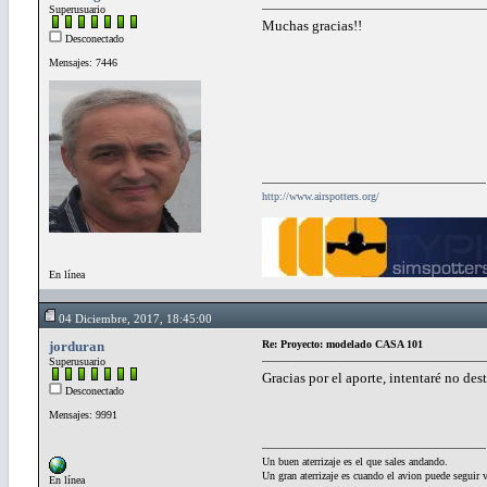
Superusuario
Muchas gracias!!
Desconectado
Mensajes: 7446
http://www.airspotters.org/
En línea
04 Diciembre, 2017, 18:45:00
jorduran
Re: Proyecto: modelado CASA 101
Superusuario
Gracias por el aporte, intentaré no des
Desconectado
Mensajes: 9991
Un buen aterrizaje es el que sales andando.
Un gran aterrizaje es cuando el avion puede seguir 
En línea