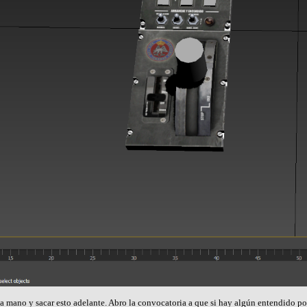
 mano y sacar esto adelante. Abro la convocatoria a que si hay algún entendido por