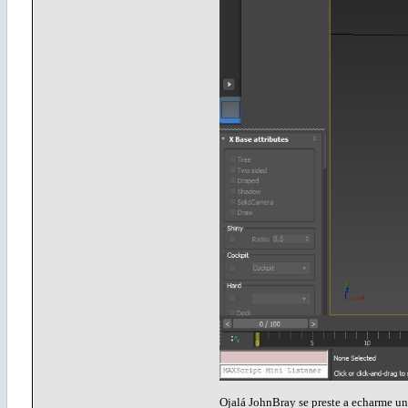
Ojalá JohnBray se preste a echarme una