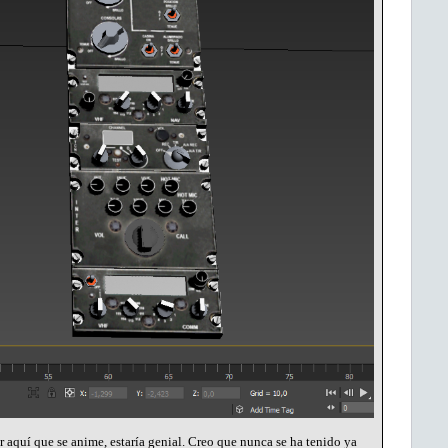
 aquí que se anime, estaría genial. Creo que nunca se ha tenido ya