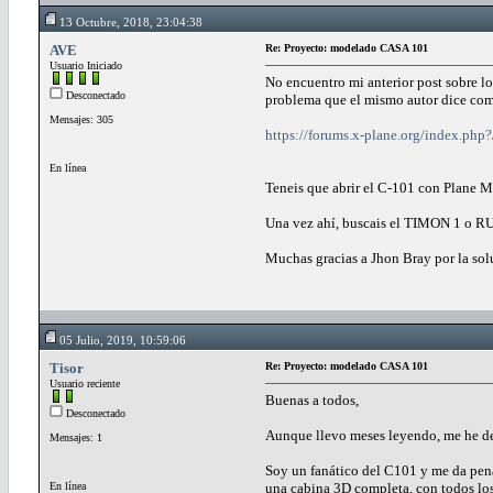
13 Octubre, 2018, 23:04:38
AVE
Re: Proyecto: modelado CASA 101
Usuario Iniciado
No encuentro mi anterior post sobre lo
Desconectado
problema que el mismo autor dice co
Mensajes: 305
https://forums.x-plane.org/index.php
En línea
Teneis que abrir el C-101 con Plane M
Una vez ahí, buscais el TIMON 1 o RU
Muchas gracias a Jhon Bray por la sol
05 Julio, 2019, 10:59:06
Tisor
Re: Proyecto: modelado CASA 101
Usuario reciente
Buenas a todos,
Desconectado
Aunque llevo meses leyendo, me he dec
Mensajes: 1
Soy un fanático del C101 y me da pena
En línea
una cabina 3D completa, con todos los