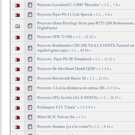
Proyecto Loockeed C-130H "Hercules"
«
1
2
...
7
8
»
Proyecto Piper PA-11 Cub Special
«
1
2
...
5
6
»
Proyecto librea Privilege Style para B757-200 Professional 
FlightFactor
Proyecto ATR 72-500
«
1
2
...
21
22
»
Proyecto Bombardier CRJ-200 YA A LA VENTA.Tutorial en
español gratis aqui
«
1
2
...
63
64
»
Proyecto: Piper PA-38 Tomahawk
«
1
2
...
11
12
»
Proyecto De Havilland Dash8 Q200
«
1
2
3
4
»
Proyecto Beechcraft Baron 58
«
1
2
...
12
13
»
Proyecto: LLuvia dinámica en cabina 3D
«
1
2
3
4
»
Proyecto ATG Javelin (A LA VENTA)
«
1
2
...
16
17
»
Polikarpov I-15 "Chato"
«
1
2
3
4
5
»
Miles M.3C Falcon Six
«
1
2
»
Proyecto Seamax (ya a la venta!!)
«
1
2
...
9
10
»