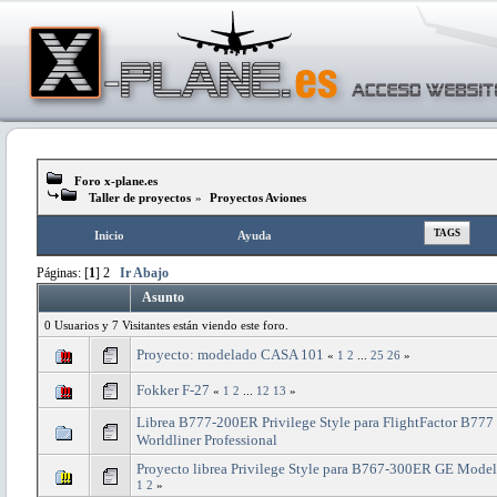
Foro x-plane.es
Taller de proyectos
»
Proyectos Aviones
TAGS
Inicio
Ayuda
Páginas: [
1
]
2
Ir Abajo
Asunto
0 Usuarios y 7 Visitantes están viendo este foro.
Proyecto: modelado CASA 101
«
1
2
...
25
26
»
Fokker F-27
«
1
2
...
12
13
»
Librea B777-200ER Privilege Style para FlightFactor B777
Worldliner Professional
Proyecto librea Privilege Style para B767-300ER GE Mode
1
2
»