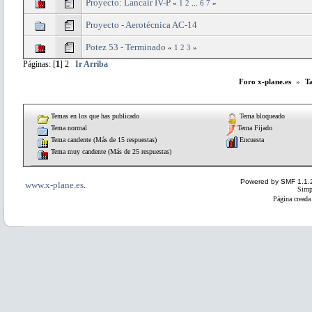
Proyecto: Lancair IV-P
«
1
2
...
6
7
»
Proyecto - Aerotécnica AC-14
Potez 53 - Terminado
«
1
2
3
»
Páginas: [
1
]
2
Ir Arriba
Foro x-plane.es
»
Ta
Temas en los que has publicado
Tema bloqueado
Tema normal
Tema Fijado
Tema candente (Más de 15 respuestas)
Encuesta
Tema muy candente (Más de 25 respuestas)
Powered by SMF 1.1.
www.x-plane.es
.
Simp
Página creada