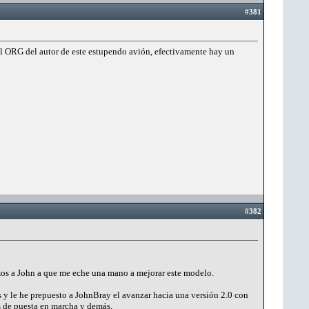
#381
 el ORG del autor de este estupendo avión, efectivamente hay un
#382
mos a John a que me eche una mano a mejorar este modelo.
 y le he prepuesto a JohnBray el avanzar hacia una versión 2.0 con
s de puesta en marcha y demás.