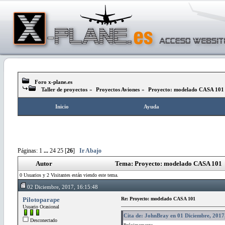
Foro x-plane.es
Taller de proyectos
»
Proyectos Aviones
»
Proyecto: modelado CASA 101
Inicio
Ayuda
Páginas:
1
...
24
25
[
26
]
Ir Abajo
Autor
Tema: Proyecto: modelado CASA 101 
0 Usuarios y 2 Visitantes están viendo este tema.
02 Diciembre, 2017, 16:15:48
Pilotoparape
Re: Proyecto: modelado CASA 101
Usuario Ocasional
Cita de: JohnBray en 01 Diciembre, 2017
Desconectado