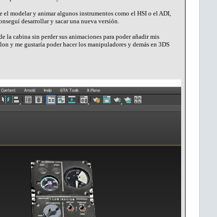
 el modelar y animar algunos instrumentos como el HSI o el ADI,
nseguí desarrollar y sacar una nueva versión.
e la cabina sin perder sus animaciones para poder añadir mis
ollon y me gustaría poder hacer los manipuladores y demás en 3DS