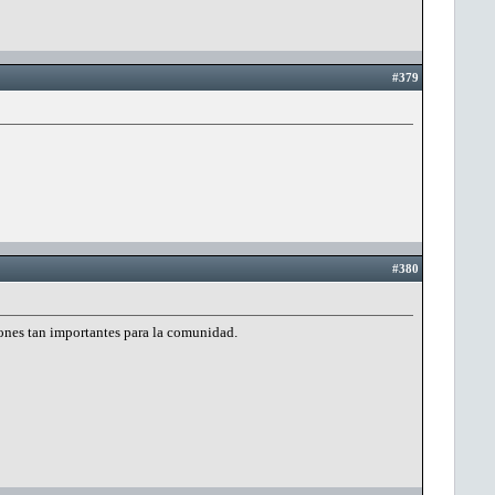
#379
#380
ones tan importantes para la comunidad.