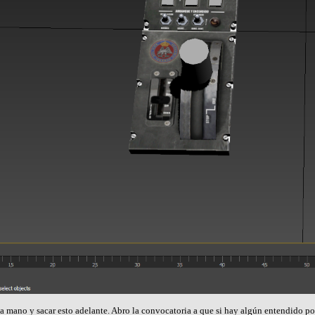
 mano y sacar esto adelante. Abro la convocatoria a que si hay algún entendido por