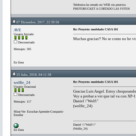
Telefonica ha cerrado mi WEB sin preaviso.
PHOTOBUCKET A CORTADO LAS FOTOS
07 Diciembre, 2017, 22:39:56
AVE
Re: Proyecto: modelado CASA 101
Usuario Iniciado
Muchas gracias!! No se como no he vist
Desconectado
Mensajes: 305
En línea
15 Julio, 2018, 04:11:38
wolfie_24
Re: Proyecto: modelado CASA 101
Usuario Ocasional
Gracias Luis Angel. Estoy chequeando
Desconectado
Voy a probar a ver que tal va con XP-1
Daniel \"Wolf\"
Mensajes: 117
(wolfie_24)
Mirar-Ver- Escuchar-Aprender-Compartir-
Enseñar
Daniel \\\"Wolf\\\"
(Wolfie_24)
En línea