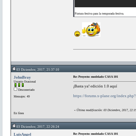
Pintura festiva para la temporada festiva.
03 Diciembre, 2017, 21:37:10
JohnBray
Re: Proyecto: modelado CASA 101
Usuario Ocasional
¡Basta ya! edición 1.0 aquí
Desconectado
https://forums.x-plane.org/index.php?/
Mensajes: 49
«
Última modificación: 03 Diciembre, 2017, 22:1
En línea
03 Diciembre, 2017, 22:26:24
LuisAngel
Re: Proyecto: modelado CASA 101