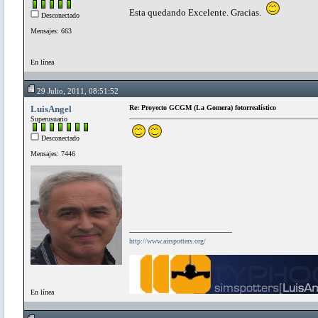
Esta quedando Excelente. Gracias.
Desconectado
Mensajes: 663
En línea
29 Julio, 2011, 08:51:52
LuisAngel
Re: Proyecto GCGM (La Gomera) fotorrealístico
Superusuario
Desconectado
Mensajes: 7446
http://www.airspotters.org/
En línea