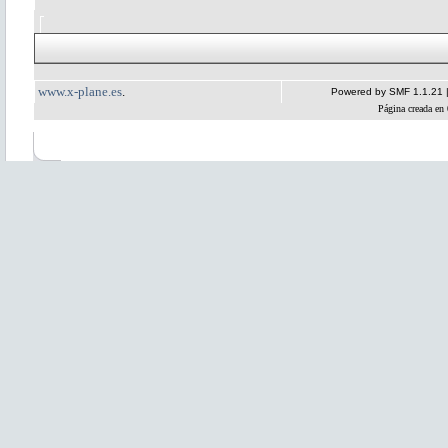
www.x-plane.es
.
Powered by SMF 1.1.21
Página creada en