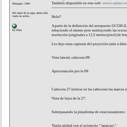
También disponible en esta web:
www.x-plane.e
Mensajes: 5484
------------------------------------------------------------------
Me cansé de la capa; ahora sólo
vuelo en avión...
Hola!!
A partir de la definición del aeropuerto GCGM (L
rehaciendo el mismo pero sustituyendo las texturas
En línea
resolución (originales a 12,5 metros/píxel) de for
Les dejo unas capturas del proyectito (aún a falta 
Vista lateral, cabecera 09:
Aproximación por la 09:
Cabecera 27 (nótese en las cabeceras las marcas 
Vista de lejos de la 27:
Sobrepasando la plataforma de estacionamiento:
Visión global con el avioncito \"aparcao\":