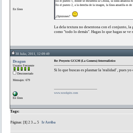
En el puesto 1, donde se encuentra la Cessna, la línea amarilla 
En el puesto 2, a la derecha de la imagen, la línea amarilla es de 
En línea
¿Opiniones?
La dela textura no desentona con el conjunto, la
como "todo lo demás". Hagas lo que hagas se ve 
30 Julio, 2011, 12:09:49
Dragun
Re: Proyecto GCGM (La Gomera) fotorrealístico
Usuario Frecuente
Si lo que buscas es plasmar la 'realidad' , pues yo
Desconectado
Mensajes: 679
www.xcockpits.com
En línea
Tags:
Páginas: [
1
]
2
3
...
5
Ir Arriba