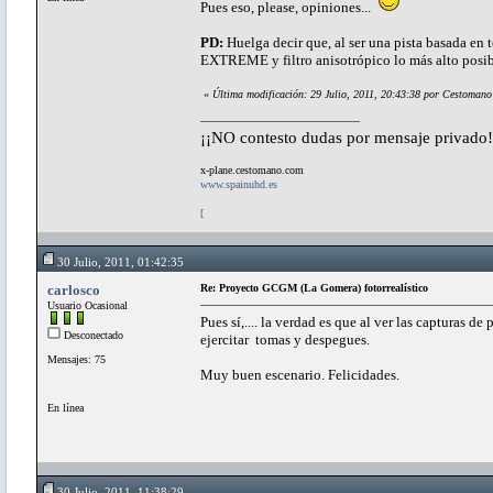
Pues eso, please, opiniones...
PD:
Huelga decir que, al ser una pista basada en te
EXTREME y filtro anisotrópico lo más alto posi
«
Última modificación: 29 Julio, 2011, 20:43:38 por Cestomano
¡¡NO contesto dudas por mensaje privado!
x-plane.cestomano.com
www.spainuhd.es
[
30 Julio, 2011, 01:42:35
carlosco
Re: Proyecto GCGM (La Gomera) fotorrealístico
Usuario Ocasional
Pues sí,.... la verdad es que al ver las capturas d
Desconectado
ejercitar tomas y despegues.
Mensajes: 75
Muy buen escenario. Felicidades.
En línea
30 Julio, 2011, 11:38:29