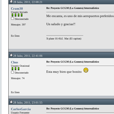
28 Julio, 2011, 22:08:21
Cram30
Re: Proyecto GCGM (La Gomera) fotorrealístico
Usuario Iniciado
Me encanta, es uno de mis aeropuertos preferidos.
Desconectado
Un saludo y gracias!!
Mensajes: 397
En línea
X-plane 10.45r2. Mac (El capitan)
28 Julio, 2011, 22:41:06
Chus
Re: Proyecto GCGM (La Gomera) fotorrealístico
Usuario Ocasional
Esta muy bien que bonito
Desconectado
Mensajes: 74
En línea
28 Julio, 2011, 23:01:55
CarlosGarcia
Re: Proyecto GCGM (La Gomera) fotorrealístico
Usuario Frecuente