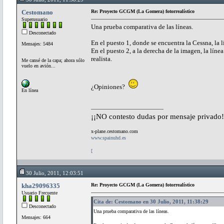
Cestomano
Re: Proyecto GCGM (La Gomera) fotorrealístico
Superusuario
Una prueba comparativa de las líneas.
Desconectado
En el puesto 1, donde se encuentra la Cessna, la 
Mensajes: 5484
En el puesto 2, a la derecha de la imagen, la línea
realista.
Me cansé de la capa; ahora sólo
vuelo en avión...
¿Opiniones?
En línea
¡¡NO contesto dudas por mensaje privado!
x-plane.cestomano.com
www.spainuhd.es
[
30 Julio, 2011, 12:03:51
kha29096335
Re: Proyecto GCGM (La Gomera) fotorrealístico
Usuario Frecuente
Cita de: Cestomano en 30 Julio, 2011, 11:38:29
Desconectado
Una prueba comparativa de las líneas.
Mensajes: 664