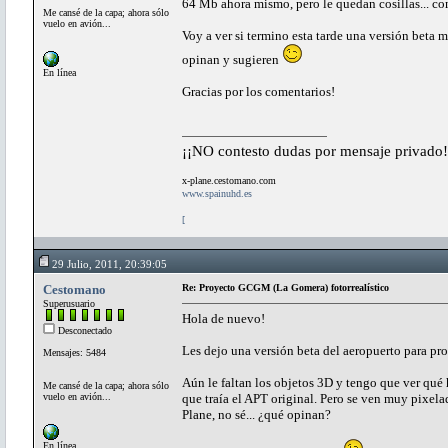
64 Mb ahora mismo, pero le quedan cosillas... c
Me cansé de la capa; ahora sólo
vuelo en avión...
Voy a ver si termino esta tarde una versión beta
opinan y sugieren
En línea
Gracias por los comentarios!
¡¡NO contesto dudas por mensaje privado!
x-plane.cestomano.com
www.spainuhd.es
[
29 Julio, 2011, 20:39:05
Cestomano
Re: Proyecto GCGM (La Gomera) fotorrealístico
Superusuario
Hola de nuevo!
Desconectado
Les dejo una versión beta del aeropuerto para pr
Mensajes: 5484
Aún le faltan los objetos 3D y tengo que ver qué 
Me cansé de la capa; ahora sólo
vuelo en avión...
que traía el APT original. Pero se ven muy pixelada
Plane, no sé... ¿qué opinan?
En línea