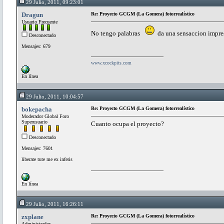
29 Julio, 2011, 09:23:01
Dragun
Re: Proyecto GCGM (La Gomera) fotorrealístico
Usuario Frecuente
No tengo palabras
da una sensaccion impresi
Desconectado
Mensajes: 679
www.xcockpits.com
En línea
29 Julio, 2011, 10:04:57
bokepacha
Re: Proyecto GCGM (La Gomera) fotorrealístico
Moderador Global Foro
Superusuario
Cuanto ocupa el proyecto?
Desconectado
Mensajes: 7601
liberate tute me ex inferis
En línea
29 Julio, 2011, 16:26:11
zxplane
Re: Proyecto GCGM (La Gomera) fotorrealístico
Administrador