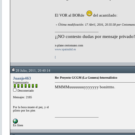
El VOR al BORde
del acantilado:
«
Última modificación: 17 Abril, 2016, 20:35:58 por Cestoman
¡¡NO contesto dudas por mensaje privado!
x-plane.cestomano.com
www.spainuhd.es
[
28 Julio, 2011, 20:40:14
Juanjo463
Re: Proyecto GCGM (La Gomera) fotorrealístico
Superusuario
MMMMuuuuuuuyyyyyyy bonitttto.
Desconectado
Mensajes: 2185
Por la boca muere el pez, y el
piloto por los pies
En línea