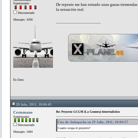
Superusuario
De repente me han entrado unas ganas tremendas
la sensación real.
Desconectado
Mensajes: 4290
En línea
29 Julio, 2011, 18:06:45
Cestomano
Re: Proyecto GCGM (La Gomera) fotorrealístico
Superusuario
Cita de: bokepacha en 29 Julio, 2011, 10:04:57
Desconectado
Cuanto ocupa el proyecto?
Mensajes: 5484