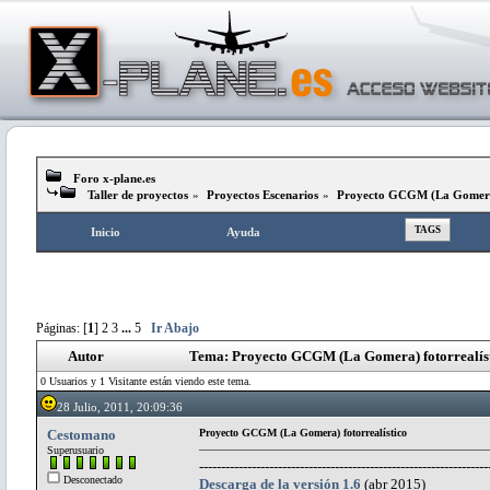
Foro x-plane.es
Taller de proyectos
»
Proyectos Escenarios
»
Proyecto GCGM (La Gomera)
TAGS
Inicio
Ayuda
Páginas: [
1
]
2
3
...
5
Ir Abajo
Autor
Tema: Proyecto GCGM (La Gomera) fotorrealíst
0 Usuarios y 1 Visitante están viendo este tema.
28 Julio, 2011, 20:09:36
Cestomano
Proyecto GCGM (La Gomera) fotorrealístico
Superusuario
------------------------------------------------------------------
Desconectado
Descarga de la versión 1.6
(abr 2015)