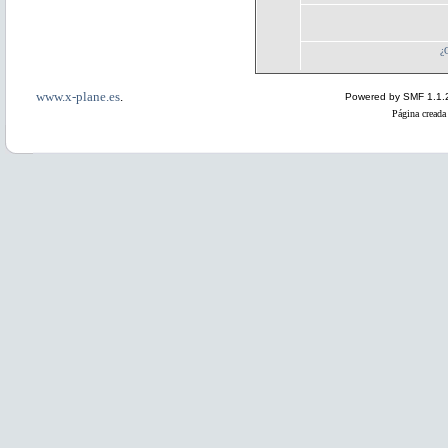
¿
www.x-plane.es
.
Powered by SMF 1.1.
Página creada