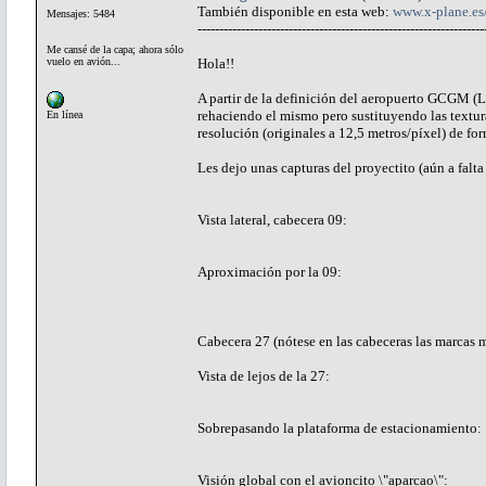
También disponible en esta web:
www.x-plane.e
Mensajes: 5484
------------------------------------------------------------------
Me cansé de la capa; ahora sólo
vuelo en avión...
Hola!!
A partir de la definición del aeropuerto GCGM (L
rehaciendo el mismo pero sustituyendo las texturas
En línea
resolución (originales a 12,5 metros/píxel) de for
Les dejo unas capturas del proyectito (aún a falta 
Vista lateral, cabecera 09:
Aproximación por la 09:
Cabecera 27 (nótese en las cabeceras las marcas 
Vista de lejos de la 27:
Sobrepasando la plataforma de estacionamiento:
Visión global con el avioncito \"aparcao\":