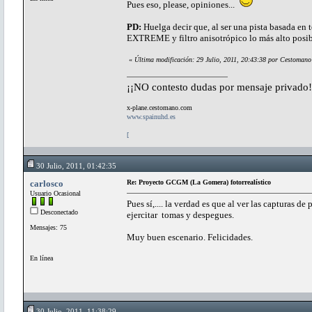
Pues eso, please, opiniones...
PD:
Huelga decir que, al ser una pista basada en te
EXTREME y filtro anisotrópico lo más alto posi
«
Última modificación: 29 Julio, 2011, 20:43:38 por Cestomano
¡¡NO contesto dudas por mensaje privado!
x-plane.cestomano.com
www.spainuhd.es
[
30 Julio, 2011, 01:42:35
carlosco
Re: Proyecto GCGM (La Gomera) fotorrealístico
Usuario Ocasional
Pues sí,.... la verdad es que al ver las capturas d
Desconectado
ejercitar tomas y despegues.
Mensajes: 75
Muy buen escenario. Felicidades.
En línea
30 Julio, 2011, 11:38:29