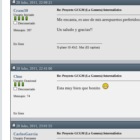
28 Julio, 2011, 22:08:21
Cram30
Re: Proyecto GCGM (La Gomera) fotorrealístico
Usuario Iniciado
Me encanta, es uno de mis aeropuertos preferidos.
Desconectado
Un saludo y gracias!!
Mensajes: 397
En línea
X-plane 10.45r2. Mac (El capitan)
28 Julio, 2011, 22:41:06
Chus
Re: Proyecto GCGM (La Gomera) fotorrealístico
Usuario Ocasional
Esta muy bien que bonito
Desconectado
Mensajes: 74
En línea
28 Julio, 2011, 23:01:55
CarlosGarcia
Re: Proyecto GCGM (La Gomera) fotorrealístico
Usuario Frecuente