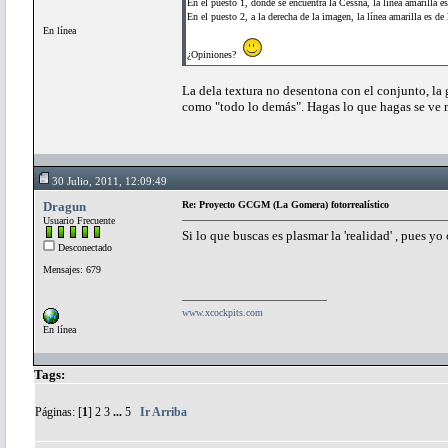
En el puesto 1, donde se encuentra la Cessna, la línea amarilla 
En el puesto 2, a la derecha de la imagen, la línea amarilla es de 
En línea
¿Opiniones?
La dela textura no desentona con el conjunto, la
como "todo lo demás". Hagas lo que hagas se ve 
30 Julio, 2011, 12:09:49
Dragun
Re: Proyecto GCGM (La Gomera) fotorrealístico
Usuario Frecuente
Si lo que buscas es plasmar la 'realidad' , pues yo
Desconectado
Mensajes: 679
www.xcockpits.com
En línea
Tags:
Páginas: [
1
]
2
3
...
5
Ir Arriba