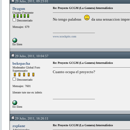
29 Julio, 2011, 09:23:01
Dragun
Re: Proyecto GCGM (La Gomera) fotorrealístico
Usuario Frecuente
No tengo palabras
da una sensaccion impresi
Desconectado
Mensajes: 679
www.xcockpits.com
En línea
29 Julio, 2011, 10:04:57
bokepacha
Re: Proyecto GCGM (La Gomera) fotorrealístico
Moderador Global Foro
Superusuario
Cuanto ocupa el proyecto?
Desconectado
Mensajes: 7601
liberate tute me ex inferis
En línea
29 Julio, 2011, 16:26:11
zxplane
Re: Proyecto GCGM (La Gomera) fotorrealístico
Administrador