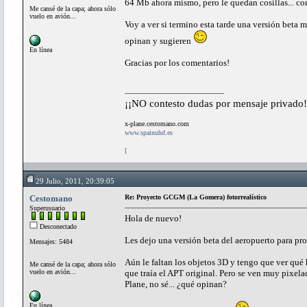
64 Mb ahora mismo, pero le quedan cosillas... c
Me cansé de la capa; ahora sólo
vuelo en avión...
Voy a ver si termino esta tarde una versión beta
opinan y sugieren
En línea
Gracias por los comentarios!
¡¡NO contesto dudas por mensaje privado!
x-plane.cestomano.com
www.spainuhd.es
[
29 Julio, 2011, 20:39:05
Cestomano
Re: Proyecto GCGM (La Gomera) fotorrealístico
Superusuario
Hola de nuevo!
Desconectado
Les dejo una versión beta del aeropuerto para pr
Mensajes: 5484
Aún le faltan los objetos 3D y tengo que ver qué 
Me cansé de la capa; ahora sólo
vuelo en avión...
que traía el APT original. Pero se ven muy pixelada
Plane, no sé... ¿qué opinan?
En línea