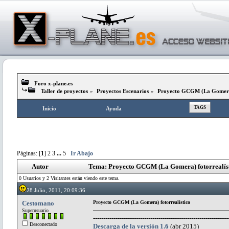
Foro x-plane.es
Taller de proyectos
»
Proyectos Escenarios
»
Proyecto GCGM (La Gomera)
TAGS
Inicio
Ayuda
Páginas: [
1
]
2
3
...
5
Ir Abajo
Autor
Tema: Proyecto GCGM (La Gomera) fotorrealíst
0 Usuarios y 2 Visitantes están viendo este tema.
28 Julio, 2011, 20:09:36
Cestomano
Proyecto GCGM (La Gomera) fotorrealístico
Superusuario
------------------------------------------------------------------
Desconectado
Descarga de la versión 1.6
(abr 2015)