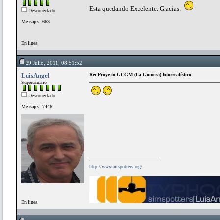
Esta quedando Excelente. Gracias.
Desconectado
Mensajes: 663
En línea
29 Julio, 2011, 08:51:52
LuisAngel
Re: Proyecto GCGM (La Gomera) fotorrealístico
Superusuario
Desconectado
Mensajes: 7446
http://www.airspotters.org/
En línea