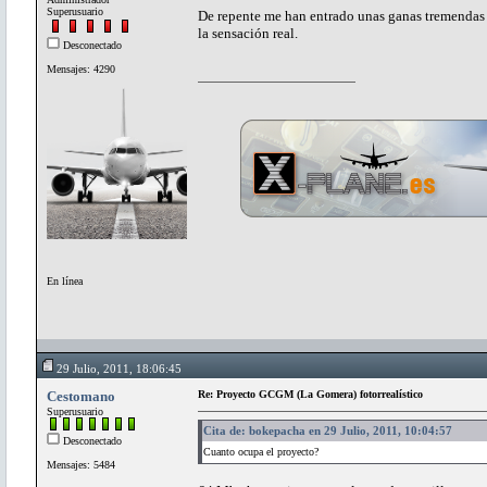
Superusuario
De repente me han entrado unas ganas tremendas
la sensación real.
Desconectado
Mensajes: 4290
En línea
29 Julio, 2011, 18:06:45
Cestomano
Re: Proyecto GCGM (La Gomera) fotorrealístico
Superusuario
Cita de: bokepacha en 29 Julio, 2011, 10:04:57
Desconectado
Cuanto ocupa el proyecto?
Mensajes: 5484