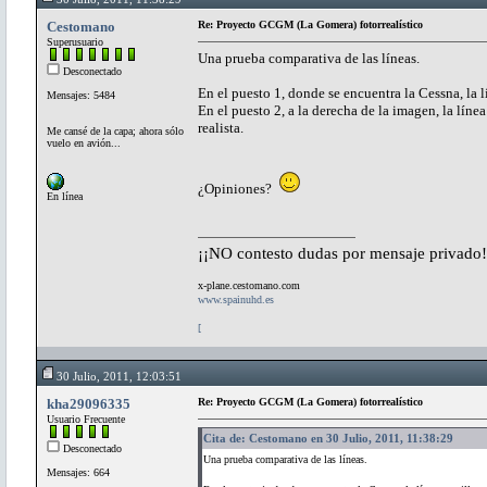
Cestomano
Re: Proyecto GCGM (La Gomera) fotorrealístico
Superusuario
Una prueba comparativa de las líneas.
Desconectado
En el puesto 1, donde se encuentra la Cessna, la 
Mensajes: 5484
En el puesto 2, a la derecha de la imagen, la línea
realista.
Me cansé de la capa; ahora sólo
vuelo en avión...
¿Opiniones?
En línea
¡¡NO contesto dudas por mensaje privado!
x-plane.cestomano.com
www.spainuhd.es
[
30 Julio, 2011, 12:03:51
kha29096335
Re: Proyecto GCGM (La Gomera) fotorrealístico
Usuario Frecuente
Cita de: Cestomano en 30 Julio, 2011, 11:38:29
Desconectado
Una prueba comparativa de las líneas.
Mensajes: 664