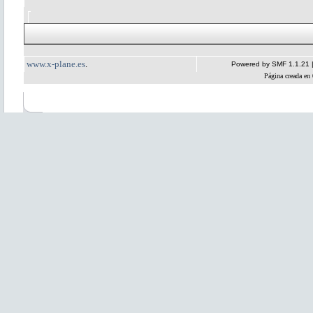
www.x-plane.es
.
Powered by SMF 1.1.21
Página creada en