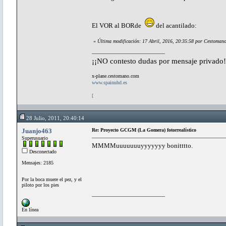
El VOR al BORde
del acantilado:
«
Última modificación: 17 Abril, 2016, 20:35:58 por Cestoman
¡¡NO contesto dudas por mensaje privado!
x-plane.cestomano.com
www.spainuhd.es
[
28 Julio, 2011, 20:40:14
Juanjo463
Re: Proyecto GCGM (La Gomera) fotorrealístico
Superusuario
MMMMuuuuuuuyyyyyyy bonitttto.
Desconectado
Mensajes: 2185
Por la boca muere el pez, y el
piloto por los pies
En línea