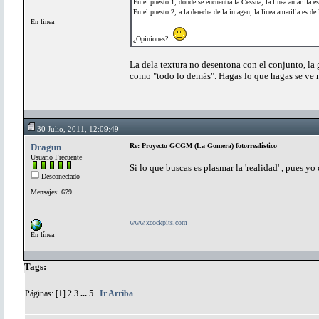
En el puesto 1, donde se encuentra la Cessna, la línea amarilla 
En el puesto 2, a la derecha de la imagen, la línea amarilla es de 
En línea
¿Opiniones?
La dela textura no desentona con el conjunto, la
como "todo lo demás". Hagas lo que hagas se ve 
30 Julio, 2011, 12:09:49
Dragun
Re: Proyecto GCGM (La Gomera) fotorrealístico
Usuario Frecuente
Si lo que buscas es plasmar la 'realidad' , pues yo
Desconectado
Mensajes: 679
www.xcockpits.com
En línea
Tags:
Páginas: [
1
]
2
3
...
5
Ir Arriba