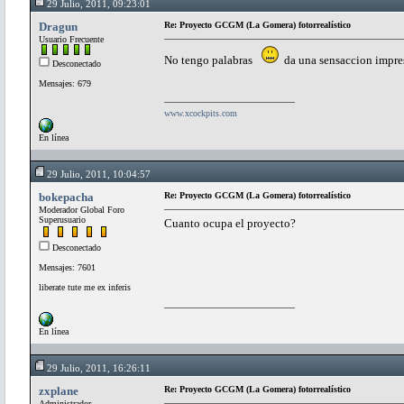
29 Julio, 2011, 09:23:01
Dragun
Re: Proyecto GCGM (La Gomera) fotorrealístico
Usuario Frecuente
No tengo palabras
da una sensaccion impresi
Desconectado
Mensajes: 679
www.xcockpits.com
En línea
29 Julio, 2011, 10:04:57
bokepacha
Re: Proyecto GCGM (La Gomera) fotorrealístico
Moderador Global Foro
Superusuario
Cuanto ocupa el proyecto?
Desconectado
Mensajes: 7601
liberate tute me ex inferis
En línea
29 Julio, 2011, 16:26:11
zxplane
Re: Proyecto GCGM (La Gomera) fotorrealístico
Administrador