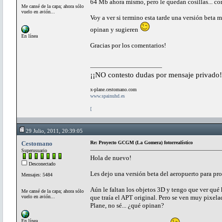
64 Mb ahora mismo, pero le quedan cosillas... c
Me cansé de la capa; ahora sólo
vuelo en avión...
Voy a ver si termino esta tarde una versión beta
opinan y sugieren
En línea
Gracias por los comentarios!
¡¡NO contesto dudas por mensaje privado!
x-plane.cestomano.com
www.spainuhd.es
[
29 Julio, 2011, 20:39:05
Cestomano
Re: Proyecto GCGM (La Gomera) fotorrealístico
Superusuario
Hola de nuevo!
Desconectado
Les dejo una versión beta del aeropuerto para pr
Mensajes: 5484
Aún le faltan los objetos 3D y tengo que ver qué 
Me cansé de la capa; ahora sólo
vuelo en avión...
que traía el APT original. Pero se ven muy pixelada
Plane, no sé... ¿qué opinan?
En línea