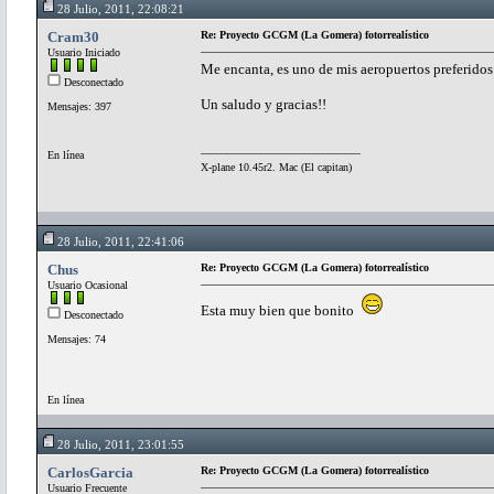
28 Julio, 2011, 22:08:21
Cram30
Re: Proyecto GCGM (La Gomera) fotorrealístico
Usuario Iniciado
Me encanta, es uno de mis aeropuertos preferidos.
Desconectado
Un saludo y gracias!!
Mensajes: 397
En línea
X-plane 10.45r2. Mac (El capitan)
28 Julio, 2011, 22:41:06
Chus
Re: Proyecto GCGM (La Gomera) fotorrealístico
Usuario Ocasional
Esta muy bien que bonito
Desconectado
Mensajes: 74
En línea
28 Julio, 2011, 23:01:55
CarlosGarcia
Re: Proyecto GCGM (La Gomera) fotorrealístico
Usuario Frecuente