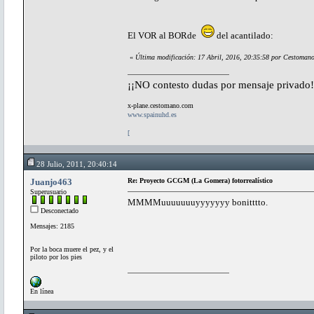
El VOR al BORde
del acantilado:
«
Última modificación: 17 Abril, 2016, 20:35:58 por Cestoman
¡¡NO contesto dudas por mensaje privado!
x-plane.cestomano.com
www.spainuhd.es
[
28 Julio, 2011, 20:40:14
Juanjo463
Re: Proyecto GCGM (La Gomera) fotorrealístico
Superusuario
MMMMuuuuuuuyyyyyyy bonitttto.
Desconectado
Mensajes: 2185
Por la boca muere el pez, y el
piloto por los pies
En línea