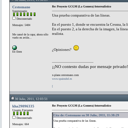
Cestomano
Re: Proyecto GCGM (La Gomera) fotorrealístico
Superusuario
Una prueba comparativa de las líneas.
Desconectado
En el puesto 1, donde se encuentra la Cessna, la 
Mensajes: 5484
En el puesto 2, a la derecha de la imagen, la línea
realista.
Me cansé de la capa; ahora sólo
vuelo en avión...
¿Opiniones?
En línea
¡¡NO contesto dudas por mensaje privado!
x-plane.cestomano.com
www.spainuhd.es
[
30 Julio, 2011, 12:03:51
kha29096335
Re: Proyecto GCGM (La Gomera) fotorrealístico
Usuario Frecuente
Cita de: Cestomano en 30 Julio, 2011, 11:38:29
Desconectado
Una prueba comparativa de las líneas.
Mensajes: 664