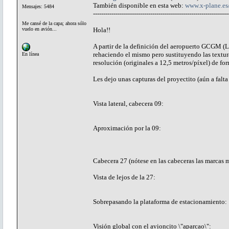
También disponible en esta web:
www.x-plane.e
Mensajes: 5484
------------------------------------------------------------------
Me cansé de la capa; ahora sólo
vuelo en avión...
Hola!!
A partir de la definición del aeropuerto GCGM (L
rehaciendo el mismo pero sustituyendo las texturas
En línea
resolución (originales a 12,5 metros/píxel) de for
Les dejo unas capturas del proyectito (aún a falta 
Vista lateral, cabecera 09:
Aproximación por la 09:
Cabecera 27 (nótese en las cabeceras las marcas 
Vista de lejos de la 27:
Sobrepasando la plataforma de estacionamiento:
Visión global con el avioncito \"aparcao\":