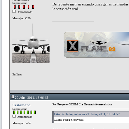
Superusuario
De repente me han entrado unas ganas tremendas
la sensación real.
Desconectado
Mensajes: 4290
En línea
29 Julio, 2011, 18:06:45
Cestomano
Re: Proyecto GCGM (La Gomera) fotorrealístico
Superusuario
Cita de: bokepacha en 29 Julio, 2011, 10:04:57
Desconectado
Cuanto ocupa el proyecto?
Mensajes: 5484