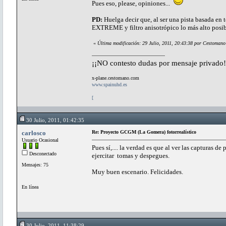
Pues eso, please, opiniones...
PD:
Huelga decir que, al ser una pista basada en te
EXTREME y filtro anisotrópico lo más alto posi
«
Última modificación: 29 Julio, 2011, 20:43:38 por Cestomano
¡¡NO contesto dudas por mensaje privado!
x-plane.cestomano.com
www.spainuhd.es
[
30 Julio, 2011, 01:42:35
carlosco
Re: Proyecto GCGM (La Gomera) fotorrealístico
Usuario Ocasional
Pues sí,.... la verdad es que al ver las capturas d
Desconectado
ejercitar tomas y despegues.
Mensajes: 75
Muy buen escenario. Felicidades.
En línea
30 Julio, 2011, 11:38:29