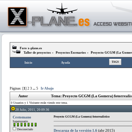
Foro x-plane.es
Taller de proyectos
»
Proyectos Escenarios
»
Proyecto GCGM (La Gomera)
TAGS
Inicio
Ayuda
Páginas: [
1
]
2
3
...
5
Ir Abajo
Autor
Tema: Proyecto GCGM (La Gomera) fotorrealíst
0 Usuarios y 1 Visitante están viendo este tema.
28 Julio, 2011, 20:09:36
Cestomano
Proyecto GCGM (La Gomera) fotorrealístico
Superusuario
------------------------------------------------------------------
Desconectado
Descarga de la versión 1.6
(abr 2015)