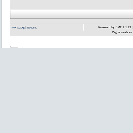
www.x-plane.es
.
Powered by SMF 1.1.21
Página creada en