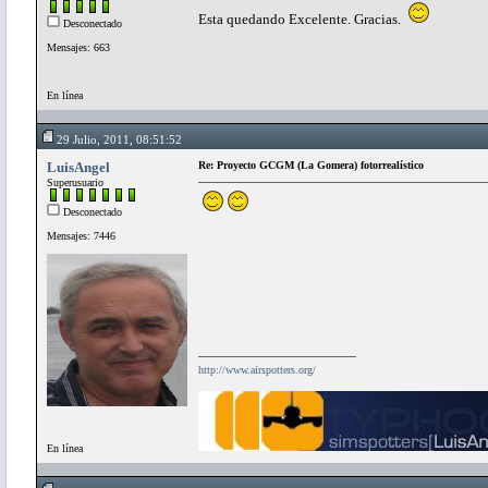
Esta quedando Excelente. Gracias.
Desconectado
Mensajes: 663
En línea
29 Julio, 2011, 08:51:52
LuisAngel
Re: Proyecto GCGM (La Gomera) fotorrealístico
Superusuario
Desconectado
Mensajes: 7446
http://www.airspotters.org/
En línea