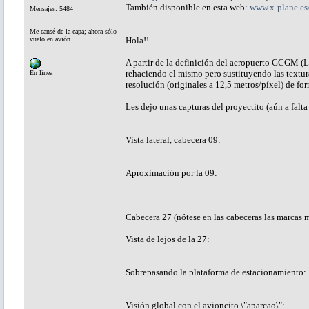
También disponible en esta web:
www.x-plane.e
Mensajes: 5484
------------------------------------------------------------------
Me cansé de la capa; ahora sólo
vuelo en avión...
Hola!!
A partir de la definición del aeropuerto GCGM (L
rehaciendo el mismo pero sustituyendo las texturas
En línea
resolución (originales a 12,5 metros/píxel) de for
Les dejo unas capturas del proyectito (aún a falta 
Vista lateral, cabecera 09:
Aproximación por la 09:
Cabecera 27 (nótese en las cabeceras las marcas 
Vista de lejos de la 27:
Sobrepasando la plataforma de estacionamiento:
Visión global con el avioncito \"aparcao\":