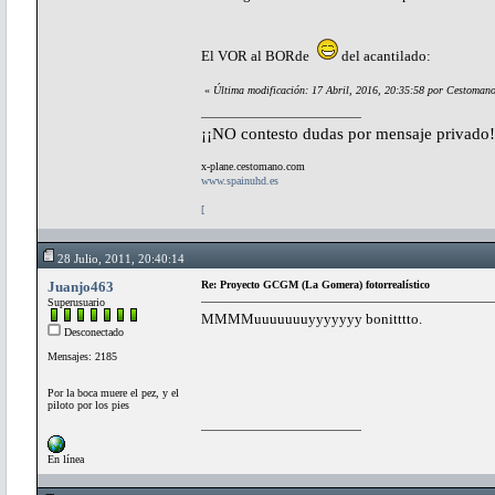
El VOR al BORde
del acantilado:
«
Última modificación: 17 Abril, 2016, 20:35:58 por Cestoman
¡¡NO contesto dudas por mensaje privado!
x-plane.cestomano.com
www.spainuhd.es
[
28 Julio, 2011, 20:40:14
Juanjo463
Re: Proyecto GCGM (La Gomera) fotorrealístico
Superusuario
MMMMuuuuuuuyyyyyyy bonitttto.
Desconectado
Mensajes: 2185
Por la boca muere el pez, y el
piloto por los pies
En línea