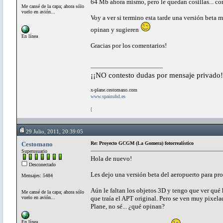
64 Mb ahora mismo, pero le quedan cosillas... c
Me cansé de la capa; ahora sólo
vuelo en avión...
Voy a ver si termino esta tarde una versión beta
opinan y sugieren
En línea
Gracias por los comentarios!
¡¡NO contesto dudas por mensaje privado!
x-plane.cestomano.com
www.spainuhd.es
[
29 Julio, 2011, 20:39:05
Cestomano
Re: Proyecto GCGM (La Gomera) fotorrealístico
Superusuario
Hola de nuevo!
Desconectado
Les dejo una versión beta del aeropuerto para pr
Mensajes: 5484
Aún le faltan los objetos 3D y tengo que ver qué 
Me cansé de la capa; ahora sólo
vuelo en avión...
que traía el APT original. Pero se ven muy pixelada
Plane, no sé... ¿qué opinan?
En línea