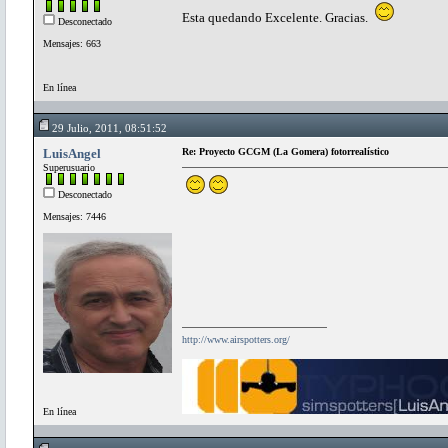
Esta quedando Excelente. Gracias.
Desconectado
Mensajes: 663
En línea
29 Julio, 2011, 08:51:52
LuisAngel
Re: Proyecto GCGM (La Gomera) fotorrealístico
Superusuario
Desconectado
Mensajes: 7446
http://www.airspotters.org/
En línea