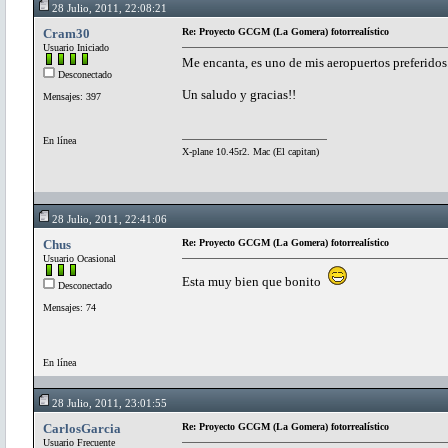
28 Julio, 2011, 22:08:21
Cram30
Re: Proyecto GCGM (La Gomera) fotorrealístico
Usuario Iniciado
Me encanta, es uno de mis aeropuertos preferidos.
Desconectado
Un saludo y gracias!!
Mensajes: 397
En línea
X-plane 10.45r2. Mac (El capitan)
28 Julio, 2011, 22:41:06
Chus
Re: Proyecto GCGM (La Gomera) fotorrealístico
Usuario Ocasional
Esta muy bien que bonito
Desconectado
Mensajes: 74
En línea
28 Julio, 2011, 23:01:55
CarlosGarcia
Re: Proyecto GCGM (La Gomera) fotorrealístico
Usuario Frecuente