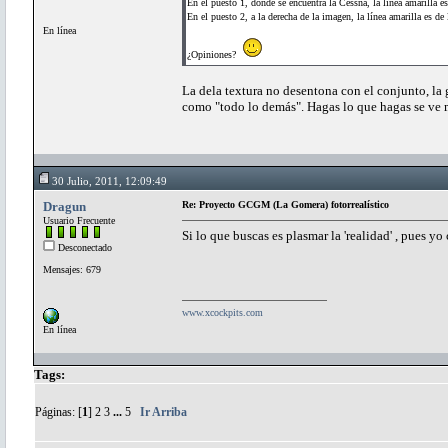
En el puesto 1, donde se encuentra la Cessna, la línea amarilla 
En el puesto 2, a la derecha de la imagen, la línea amarilla es de 
En línea
¿Opiniones?
La dela textura no desentona con el conjunto, la
como "todo lo demás". Hagas lo que hagas se ve 
30 Julio, 2011, 12:09:49
Dragun
Re: Proyecto GCGM (La Gomera) fotorrealístico
Usuario Frecuente
Si lo que buscas es plasmar la 'realidad' , pues yo
Desconectado
Mensajes: 679
www.xcockpits.com
En línea
Tags:
Páginas: [
1
]
2
3
...
5
Ir Arriba