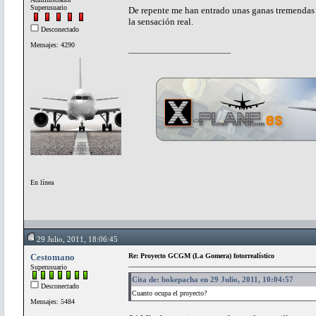
Superusuario
De repente me han entrado unas ganas tremendas
la sensación real.
Desconectado
Mensajes: 4290
En línea
29 Julio, 2011, 18:06:45
Cestomano
Re: Proyecto GCGM (La Gomera) fotorrealístico
Superusuario
Cita de: bokepacha en 29 Julio, 2011, 10:04:57
Desconectado
Cuanto ocupa el proyecto?
Mensajes: 5484