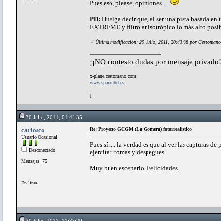
Pues eso, please, opiniones...
PD:
Huelga decir que, al ser una pista basada en te
EXTREME y filtro anisotrópico lo más alto posi
«
Última modificación: 29 Julio, 2011, 20:43:38 por Cestomano
¡¡NO contesto dudas por mensaje privado!
x-plane.cestomano.com
www.spainuhd.es
[
30 Julio, 2011, 01:42:35
carlosco
Re: Proyecto GCGM (La Gomera) fotorrealístico
Usuario Ocasional
Pues sí,.... la verdad es que al ver las capturas d
Desconectado
ejercitar tomas y despegues.
Mensajes: 75
Muy buen escenario. Felicidades.
En línea
30 Julio, 2011, 11:38:29