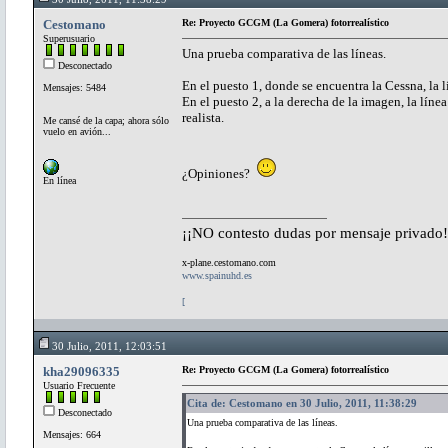
Cestomano
Re: Proyecto GCGM (La Gomera) fotorrealístico
Superusuario
Una prueba comparativa de las líneas.
Desconectado
En el puesto 1, donde se encuentra la Cessna, la 
Mensajes: 5484
En el puesto 2, a la derecha de la imagen, la línea
realista.
Me cansé de la capa; ahora sólo
vuelo en avión...
¿Opiniones?
En línea
¡¡NO contesto dudas por mensaje privado!
x-plane.cestomano.com
www.spainuhd.es
[
30 Julio, 2011, 12:03:51
kha29096335
Re: Proyecto GCGM (La Gomera) fotorrealístico
Usuario Frecuente
Cita de: Cestomano en 30 Julio, 2011, 11:38:29
Desconectado
Una prueba comparativa de las líneas.
Mensajes: 664