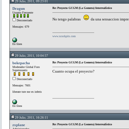
29 Julio, 2011, 09:23:01
Dragun
Re: Proyecto GCGM (La Gomera) fotorrealístico
Usuario Frecuente
No tengo palabras
da una sensaccion impresi
Desconectado
Mensajes: 679
www.xcockpits.com
En línea
29 Julio, 2011, 10:04:57
bokepacha
Re: Proyecto GCGM (La Gomera) fotorrealístico
Moderador Global Foro
Superusuario
Cuanto ocupa el proyecto?
Desconectado
Mensajes: 7601
liberate tute me ex inferis
En línea
29 Julio, 2011, 16:26:11
zxplane
Re: Proyecto GCGM (La Gomera) fotorrealístico
Administrador