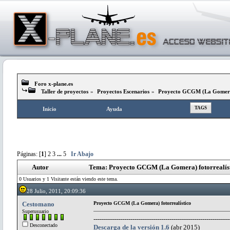
Foro x-plane.es
Taller de proyectos
»
Proyectos Escenarios
»
Proyecto GCGM (La Gomera)
TAGS
Inicio
Ayuda
Páginas: [
1
]
2
3
...
5
Ir Abajo
Autor
Tema: Proyecto GCGM (La Gomera) fotorrealíst
0 Usuarios y 1 Visitante están viendo este tema.
28 Julio, 2011, 20:09:36
Cestomano
Proyecto GCGM (La Gomera) fotorrealístico
Superusuario
------------------------------------------------------------------
Desconectado
Descarga de la versión 1.6
(abr 2015)