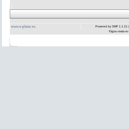
www.x-plane.es
.
Powered by SMF 1.1.21
Página creada en