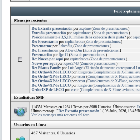
Foro x-plane.e
Mensajes recientes
Re: Extraña presentación
por
zxplane
(
Zona de presentaciones.
)
Extraña presentación
por
capitanbroca
(
Zona de presentaciones.
)
Posicionamiento a 3,5,10,...millas de la cabecera de la pista?
por
capi
Re: Presentarme
por
capitanbroca
(
Zona de presentaciones.
)
Presentarme
por
Pakcoflig
(
Zona de presentaciones.
)
Re: Presentación
por
AlbertoDur
(
Zona de presentaciones.
)
Presentación
por
fjps11
(
Zona de presentaciones.
)
Re: Nuevo por aquí
por
capitanbroca
(
Zona de presentaciones.
)
Nuevo por aquí
por
lopez5743
(
Zona de presentaciones.
)
Re: Pilatus Family
por
LuisAngel
(
El rincón de nuestro corresponsal Lu
Re: Ortho4XP de LECO
por
luisgarcia
(
Complementos de X-Plane, avion
Re: Ortho4XP de LECO
por
eccor
(
Complementos de X-Plane, aviones, 
Re: Ortho4XP de LECO
por
eccor
(
Complementos de X-Plane, aviones, 
Re: Ortho4XP de LECO
por
luisgarcia
(
Complementos de X-Plane, avion
Ortho4XP de LECO
por
eccor
(
Complementos de X-Plane, aviones, esce
Estadísticas SMF
114351 Mensajes en 12641 Temas por 8988 Usuarios. Último usuario:
I
Último mensaje:
"
Re: Extraña presentación
"
( 06 Julio, 2026, 18:45:5
Ver los mensajes más recientes del foro.
Usuarios en Línea
467 Visitantes, 0 Usuarios