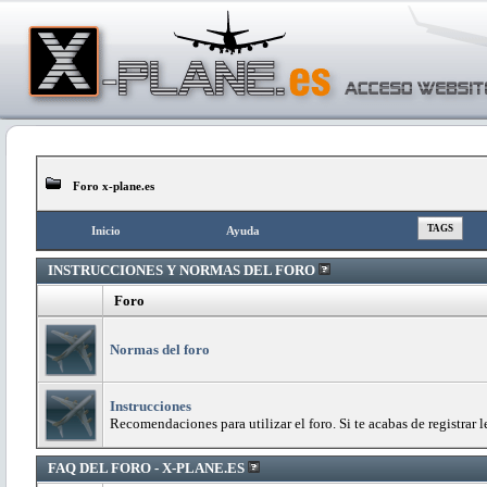
Foro x-plane.es
TAGS
Inicio
Ayuda
INSTRUCCIONES Y NORMAS DEL FORO
Foro
Normas del foro
Instrucciones
Recomendaciones para utilizar el foro. Si te acabas de registrar l
FAQ DEL FORO - X-PLANE.ES