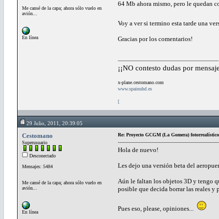
64 Mb ahora mismo, pero le quedan co
Me cansé de la capa; ahora sólo vuelo en
avión...
Voy a ver si termino esta tarde una v
En línea
Gracias por los comentarios!
¡¡NO contesto dudas por mensaje
x-plane.cestomano.com
www.spainuhd.es
[
29 Julio, 2011, 20:39:05
Cestomano
Re: Proyecto GCGM (La Gomera) fotorrealístico
Superusuario
Hola de nuevo!
Desconectado
Les dejo una versión beta del aeropue
Mensajes: 5484
Aún le faltan los objetos 3D y tengo q
Me cansé de la capa; ahora sólo vuelo en
avión...
posible que decida borrar las reales y 
Pues eso, please, opiniones...
En línea