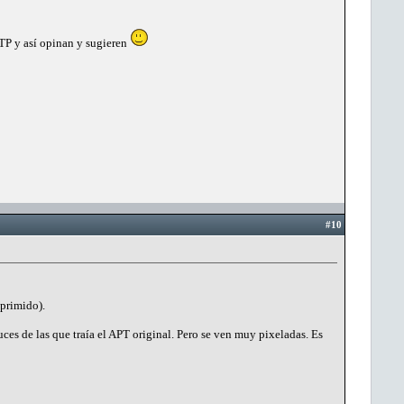
FTP y así opinan y sugieren
#10
primido).
uces de las que traía el APT original. Pero se ven muy pixeladas. Es