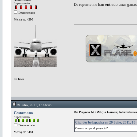
Superusuario
De repente me han entrado unas ganas 
Desconectado
Mensajes: 4290
En línea
29 Julio, 2011, 18:06:45
Cestomano
Re: Proyecto GCGM (La Gomera) fotorrealístico
Superusuario
Cita de: bokepacha en 29 Julio, 2011, 10
Desconectado
Cuanto ocupa el proyecto?
Mensajes: 5484