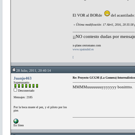
El VOR al BORde
del acantilado
«
Última modificación: 17 Abril, 2016, 20:35:58
¡¡NO contesto dudas por mensaje
x-plane.cestomano.com
www.spainuhd.es
[
28 Julio, 2011, 20:40:14
Juanjo463
Re: Proyecto GCGM (La Gomera) fotorrealístico
Superusuario
MMMMuuuuuuuyyyyyyy bonitttto.
Desconectado
Mensajes: 2185
Por la boca muere el pez, y el piloto por los
pies
En línea