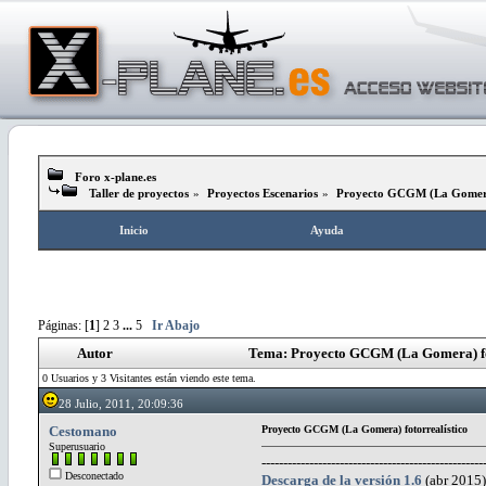
Foro x-plane.es
Taller de proyectos
»
Proyectos Escenarios
»
Proyecto GCGM (La Gomera)
Inicio
Ayuda
Páginas: [
1
]
2
3
...
5
Ir Abajo
Autor
Tema: Proyecto GCGM (La Gomera) fot
0 Usuarios y 3 Visitantes están viendo este tema.
28 Julio, 2011, 20:09:36
Cestomano
Proyecto GCGM (La Gomera) fotorrealístico
Superusuario
---------------------------------------------------
Desconectado
Descarga de la versión 1.6
(abr 2015)