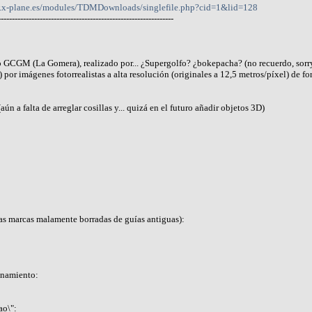
x-plane.es/modules/TDMDownloads/singlefile.php?cid=1&lid=128
---------------------------------------------------------------
rto GCGM (La Gomera), realizado por... ¿Supergolfo? ¿bokepacha? (no recuerdo, sorr
) por imágenes fotorrealistas a alta resolución (originales a 12,5 metros/píxel) de f
ún a falta de arreglar cosillas y... quizá en el futuro añadir objetos 3D)
las marcas malamente borradas de guías antiguas):
onamiento:
ao\":