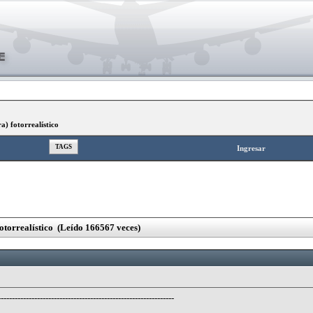
 fotorrealístico
TAGS
Ingresar
orrealístico (Leído 166567 veces)
---------------------------------------------------------------