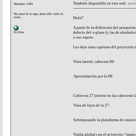
También disponible en esta web:
www.
Mensajes: 5484
---------------------------------------------------
Me cansé de la capa; ahora sólo vuelo en
avión...
Hola!!
A partir de la definición del aeropue
defecto del x-plane (y las de alrededor
En línea
o eso espero.
Les dejo unas capturas del proyectito (a
Vista lateral, cabecera 09:
Aproximación por la 09:
Cabecera 27 (nótese en las cabeceras 
Vista de lejos de la 27:
Sobrepasando la plataforma de estaci
Visión global con el avioncito \"aparc