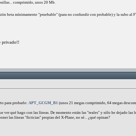
sillas... comprimido, unos 20 Mb.
ersión beta mínimamente "pruebable" (para no confundir con probable) y la subo al 
 privado!!
rto para probarlo:
APT_GCGM_B1
(unos 21 megas comprimido, 64 megas descom
ue ver qué hago con las líneas. De momento están las "reales" y sólo he dejado las l
poner las líneas "ficticias" propias del X-Plane, no sé... ¿qué opinan?