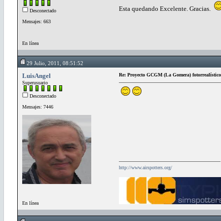
Esta quedando Excelente. Gracias.
Desconectado
Mensajes: 663
En línea
29 Julio, 2011, 08:51:52
LuisAngel
Re: Proyecto GCGM (La Gomera) fotorrealístico
Superusuario
Desconectado
Mensajes: 7446
http://www.airspotters.org/
En línea