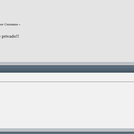
:
 por Cestomano
»
 privado!!