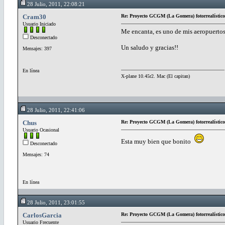
28 Julio, 2011, 22:08:21
Cram30
Re: Proyecto GCGM (La Gomera) fotorrealístico
Usuario Iniciado
Me encanta, es uno de mis aeropuertos 
Desconectado
Un saludo y gracias!!
Mensajes: 397
En línea
X-plane 10.45r2. Mac (El capitan)
28 Julio, 2011, 22:41:06
Chus
Re: Proyecto GCGM (La Gomera) fotorrealístico
Usuario Ocasional
Esta muy bien que bonito
Desconectado
Mensajes: 74
En línea
28 Julio, 2011, 23:01:55
CarlosGarcia
Re: Proyecto GCGM (La Gomera) fotorrealístico
Usuario Frecuente