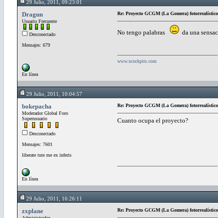
29 Julio, 2011, 09:23:01
Dragun
Re: Proyecto GCGM (La Gomera) fotorrealístico
Usuario Frecuente
No tengo palabras
da una sensacc
Desconectado
Mensajes: 679
www.xcockpits.com
En línea
29 Julio, 2011, 10:04:57
bokepacha
Re: Proyecto GCGM (La Gomera) fotorrealístico
Moderador Global Foro
Superusuario
Cuanto ocupa el proyecto?
Desconectado
Mensajes: 7601
liberate tute me ex inferis
En línea
29 Julio, 2011, 16:26:11
zxplane
Re: Proyecto GCGM (La Gomera) fotorrealístico
Administrador