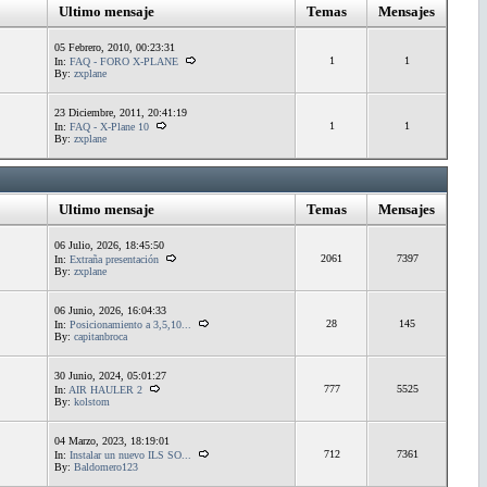
Ultimo mensaje
Temas
Mensajes
05 Febrero, 2010, 00:23:31
1
1
In:
FAQ - FORO X-PLANE
By:
zxplane
23 Diciembre, 2011, 20:41:19
1
1
In:
FAQ - X-Plane 10
By:
zxplane
Ultimo mensaje
Temas
Mensajes
06 Julio, 2026, 18:45:50
2061
7397
In:
Extraña presentación
By:
zxplane
06 Junio, 2026, 16:04:33
28
145
In:
Posicionamiento a 3,5,10...
By:
capitanbroca
30 Junio, 2024, 05:01:27
777
5525
In:
AIR HAULER 2
By:
kolstom
04 Marzo, 2023, 18:19:01
712
7361
In:
Instalar un nuevo ILS SO...
By:
Baldomero123