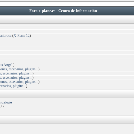
Foro x-plane.es - Centro de Información
tanbroca
(
X-Plane 12
)
uis Angel.
)
nes, escenarios, plugins...
)
 escenarios, plugins...
)
 escenarios, plugins...
)
nes, escenarios, plugins...
)
narios, plugins...
)
ndalecio
0 )