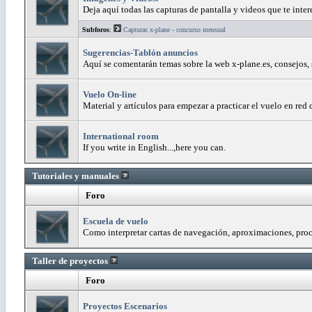
Deja aquí todas las capturas de pantalla y videos que te inter
Subforos
:
Capturas x-plane - concurso mensual
Sugerencias-Tablón anuncios
Aquí se comentarán temas sobre la web x-plane.es, consejos,
Vuelo On-line
Material y artículos para empezar a practicar el vuelo en red 
International room
If you write in English...,here you can.
Tutoriales y manuales
Foro
Escuela de vuelo
Como interpretar cartas de navegación, aproximaciones, proc
Taller de proyectos
Foro
Proyectos Escenarios