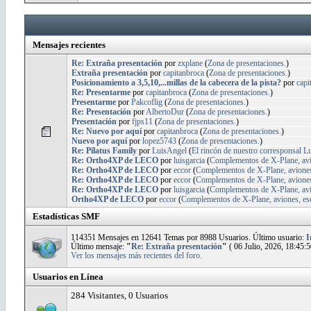
Mensajes recientes
Re: Extraña presentación
por
zxplane
(
Zona de presentaciones.
)
Extraña presentación
por
capitanbroca
(
Zona de presentaciones.
)
Posicionamiento a 3,5,10,...millas de la cabecera de la pista?
por
capi
Re: Presentarme
por
capitanbroca
(
Zona de presentaciones.
)
Presentarme
por
Pakcoflig
(
Zona de presentaciones.
)
Re: Presentación
por
AlbertoDur
(
Zona de presentaciones.
)
Presentación
por
fjps11
(
Zona de presentaciones.
)
Re: Nuevo por aquí
por
capitanbroca
(
Zona de presentaciones.
)
Nuevo por aquí
por
lopez5743
(
Zona de presentaciones.
)
Re: Pilatus Family
por
LuisAngel
(
El rincón de nuestro corresponsal L
Re: Ortho4XP de LECO
por
luisgarcia
(
Complementos de X-Plane, avio
Re: Ortho4XP de LECO
por
eccor
(
Complementos de X-Plane, aviones,
Re: Ortho4XP de LECO
por
eccor
(
Complementos de X-Plane, aviones,
Re: Ortho4XP de LECO
por
luisgarcia
(
Complementos de X-Plane, avio
Ortho4XP de LECO
por
eccor
(
Complementos de X-Plane, aviones, esce
Estadísticas SMF
114351 Mensajes en 12641 Temas por 8988 Usuarios. Último usuario:
I
Último mensaje:
"
Re: Extraña presentación
"
( 06 Julio, 2026, 18:45:5
Ver los mensajes más recientes del foro.
Usuarios en Línea
284 Visitantes, 0 Usuarios