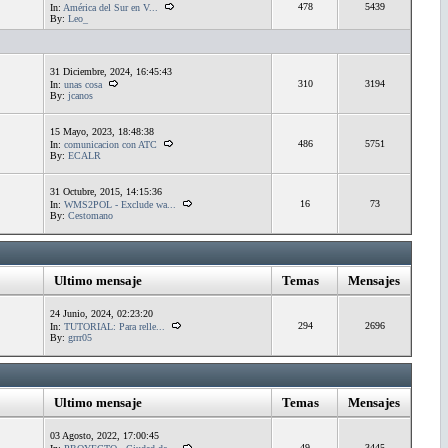
478
5439
In:
América del Sur en V...
By:
Leo_
31 Diciembre, 2024, 16:45:43
310
3194
In:
unas cosa
By:
jcanos
15 Mayo, 2023, 18:48:38
486
5751
In:
comunicacion con ATC
By:
ECALR
31 Octubre, 2015, 14:15:36
16
73
In:
WMS2POL - Exclude wa...
By:
Cestomano
Ultimo mensaje
Temas
Mensajes
24 Junio, 2024, 02:23:20
294
2696
In:
TUTORIAL: Para relle...
By:
grrr05
Ultimo mensaje
Temas
Mensajes
03 Agosto, 2022, 17:00:45
49
3445