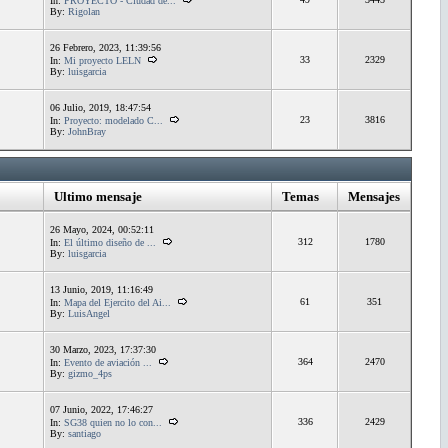
In:
PROYECTO - Ciudad de...
By:
Rigolan
26 Febrero, 2023, 11:39:56
33
2329
In:
Mi proyecto LELN
By:
luisgarcia
06 Julio, 2019, 18:47:54
23
3816
In:
Proyecto: modelado C...
By:
JohnBray
Ultimo mensaje
Temas
Mensajes
26 Mayo, 2024, 00:52:11
312
1780
In:
El último diseño de ...
By:
luisgarcia
13 Junio, 2019, 11:16:49
61
351
In:
Mapa del Ejercito del Ai...
By:
LuisAngel
30 Marzo, 2023, 17:37:30
364
2470
In:
Evento de aviación ...
By:
gizmo_4ps
07 Junio, 2022, 17:46:27
336
2429
In:
SG38 quien no lo con...
By:
santiago