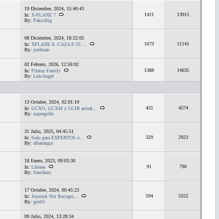
19 Diciembre, 2024, 15:40:43
1421
13915
In:
X-PLANE 7
By:
Pakcoflig
08 Diciembre, 2024, 18:22:05
1673
11141
In:
XPLANE 8. CAZA F-35 ...
By:
jorduran
02 Febrero, 2026, 12:59:02
1388
14635
In:
Pilatus Family
By:
LuisAngel
13 Octubre, 2024, 02:01:19
455
4574
In:
GCXO, GCXM y GCHI actual...
By:
supergolfo
31 Julio, 2025, 04:45:51
329
2923
In:
Solo para EXPERTOS e...
By:
albarangui
18 Enero, 2023, 09:03:30
91
790
In:
Libreas
By:
Sanchezz
17 Octubre, 2024, 00:45:23
594
5552
In:
Joystick Not Recogni...
By:
grrr05
09 Julio, 2024, 13:28:34