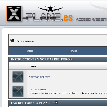
Foro x-plane.es
Inicio
Ayuda
INSTRUCCIONES Y NORMAS DEL FORO
Foro
Normas del foro
Instrucciones
Recomendaciones para utilizar el foro. Si te acabas de registra
FAQ DEL FORO - X-PLANE.ES