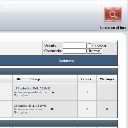
Usuario:
Recordar
Contraseña:
Registrarse
Ultimo mensaje
Temas
Mensajes
16 Septiembre, 2009, 23:29:22
1
1
In:
Normas generales del For...
By:
zxplane
29 Octubre, 2011, 18:20:09
8
8
In:
Nueva opción del servici...
By:
zxplane