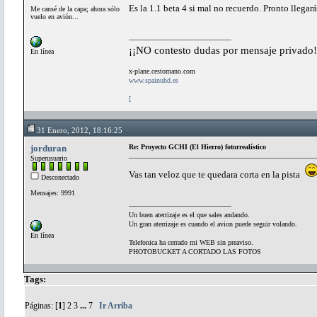
Es la 1.1 beta 4 si mal no recuerdo. Pronto llegar
Me cansé de la capa; ahora sólo
vuelo en avión...
¡¡NO contesto dudas por mensaje privado!
En línea
x-plane.cestomano.com
www.spainuhd.es
[
31 Enero, 2012, 18:16:25
jorduran
Re: Proyecto GCHI (El Hierro) fotorrealístico
Superusuario
Vas tan veloz que te quedara corta en la pista
Desconectado
Mensajes: 9991
Un buen aterrizaje es el que sales andando.
Un gran aterrizaje es cuando el avion puede seguir volando.
En línea
Telefonica ha cerrado mi WEB sin preaviso.
PHOTOBUCKET A CORTADO LAS FOTOS
Tags:
Páginas: [
1
]
2
3
...
7
Ir Arriba