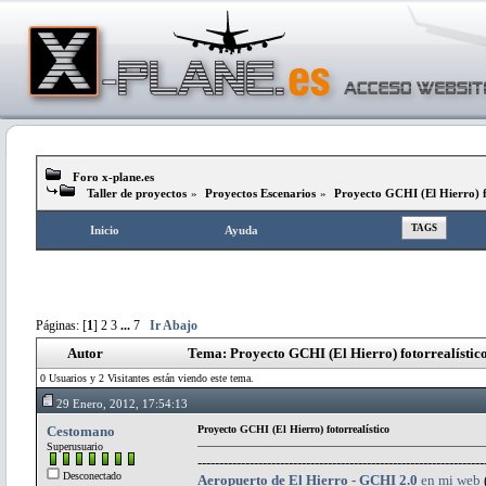
Foro x-plane.es
Taller de proyectos
»
Proyectos Escenarios
»
Proyecto GCHI (El Hierro) f
TAGS
Inicio
Ayuda
Páginas: [
1
]
2
3
...
7
Ir Abajo
Autor
Tema: Proyecto GCHI (El Hierro) fotorrealístic
0 Usuarios y 2 Visitantes están viendo este tema.
29 Enero, 2012, 17:54:13
Cestomano
Proyecto GCHI (El Hierro) fotorrealístico
Superusuario
------------------------------------------------------------------
Desconectado
Aeropuerto de El Hierro - GCHI 2.0
en mi web