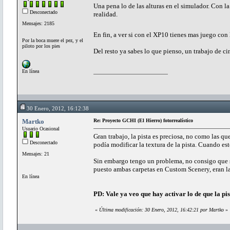
Una pena lo de las alturas en el simulador. Con la
Desconectado
realidad.
Mensajes: 2185
En fin, a ver si con el XP10 tienes mas juego con
Por la boca muere el pez, y el
piloto por los pies
Del resto ya sabes lo que pienso, un trabajo de ci
En línea
30 Enero, 2012, 16:12:38
Martko
Re: Proyecto GCHI (El Hierro) fotorrealístico
Usuario Ocasional
Gran trabajo, la pista es preciosa, no como las q
Desconectado
podía modificar la textura de la pista. Cuando e
Mensajes: 21
Sin embargo tengo un problema, no consigo que se 
puesto ambas carpetas en Custom Scenery, eran las
En línea
PD: Vale ya veo que hay activar lo de que la pis
«
Última modificación: 30 Enero, 2012, 16:42:21 por Martko
»