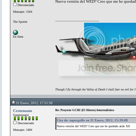
Nueva versión del WED? Creo que me he quedad
Desconectado
Mensajes: 1564
The Spotter
En línea
Though I fly through the Valley of Death I shall fear no evil for 
31 Enero, 2012, 17:51:58
Cestomano
Re: Proyecto GCHI (El Hierro) fotorrealístico
Superusuario
Cita de: supergolfo en 31 Enero, 2012, 15:39:00
Desconectado
Nueva versión del WED? Creo que me he quedado atrás XD
Mensajes: 5484