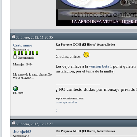
30 Enero, 2012, 11:28:35
Cestomano
Re: Proyecto GCHI (El Hierro) fotorrealístico
Superusuario
Gracias, chicos.
Desconectado
Mensajes: 5484
Les dejo enlace a la
versión beta 1
por si quieren 
instalación, por el tema de la malla).
Me cansé de la capa; ahora sólo
vuelo en avión...
¡¡NO contesto dudas por mensaje privado!
En línea
x-plane.cestomano.com
www.spainuhd.es
[
30 Enero, 2012, 12:27:27
Juanjo463
Re: Proyecto GCHI (El Hierro) fotorrealístico
Superusuario