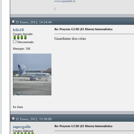
www.spainuhd.es
[
31 Enero, 2012, 14:24:44
lelis10
Re: Proyecto GCHI (El Hierro) fotorrealístico
Usuario Iniciado
Guardame dos crías
Desconectado
Mensajes: 336
En línea
31 Enero, 2012, 15:39:00
supergolfo
Re: Proyecto GCHI (El Hierro) fotorrealístico
Usuario Habitual