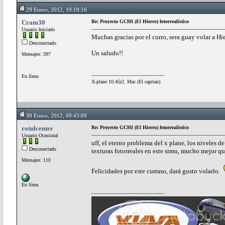
29 Enero, 2012, 19:18:16
Cram30
Re: Proyecto GCHI (El Hierro) fotorrealístico
Usuario Iniciado
Muchas gracias por el curro, sera guay volar a Hier
Desconectado
Un saludo!!
Mensajes: 397
En línea
X-plane 10.45r2. Mac (El capitan)
30 Enero, 2012, 09:43:09
rotulcenter
Re: Proyecto GCHI (El Hierro) fotorrealístico
Usuario Ocasional
uff, el eterno problema del x plane, los niveles de
Desconectado
texturas fotorreales en este simu, mucho mejor qu
Mensajes: 110
Felicidades por este curraso, dará gusto volarlo.
En línea