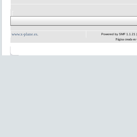
www.x-plane.es
.
Powered by SMF 1.1.21
Página creada en