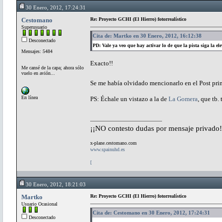
30 Enero, 2012, 17:24:31
Cestomano
Re: Proyecto GCHI (El Hierro) fotorrealístico
Superusuario
Cita de: Martko en 30 Enero, 2012, 16:12:38
Desconectado
PD: Vale ya veo que hay activar lo de que la pista siga la ele
Mensajes: 5484
Exacto!!
Me cansé de la capa; ahora sólo
vuelo en avión...
Se me había olvidado mencionarlo en el Post pri
En línea
PS: Échale un vistazo a la de
La Gomera
, que tb. 
¡¡NO contesto dudas por mensaje privado!
x-plane.cestomano.com
www.spainuhd.es
[
30 Enero, 2012, 18:21:03
Martko
Re: Proyecto GCHI (El Hierro) fotorrealístico
Usuario Ocasional
Cita de: Cestomano en 30 Enero, 2012, 17:24:31
Desconectado