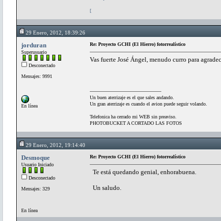
[
29 Enero, 2012, 18:39:26
jorduran
Re: Proyecto GCHI (El Hierro) fotorrealístico
Superusuario
Vas fuerte José Ángel, menudo curro para agradec
Desconectado
Mensajes: 9991
Un buen aterrizaje es el que sales andando.
Un gran aterrizaje es cuando el avion puede seguir volando.
En línea
Telefonica ha cerrado mi WEB sin preaviso.
PHOTOBUCKET A CORTADO LAS FOTOS
29 Enero, 2012, 19:14:40
Desmoque
Re: Proyecto GCHI (El Hierro) fotorrealístico
Usuario Iniciado
Te está quedando genial, enhorabuena.
Desconectado
Un saludo.
Mensajes: 329
En línea