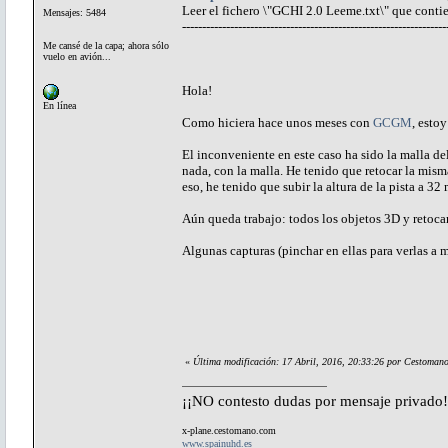
Leer el fichero \"GCHI 2.0 Leeme.txt\" que contie
Mensajes: 5484
------------------------------------------------------------------
Me cansé de la capa; ahora sólo
vuelo en avión...
Hola!
En línea
Como hiciera hace unos meses con
GCGM
, esto
El inconveniente en este caso ha sido la malla del
nada, con la malla. He tenido que retocar la mis
eso, he tenido que subir la altura de la pista a 32
Aún queda trabajo: todos los objetos 3D y retocar
Algunas capturas (pinchar en ellas para verlas a
«
Última modificación: 17 Abril, 2016, 20:33:26 por Cestoman
¡¡NO contesto dudas por mensaje privado!
x-plane.cestomano.com
www.spainuhd.es