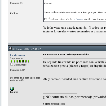
Mensajes: 21
Exacto!!
Se me había olvidado mencionarlo en el Post principal. Ahora l
En línea
PS: Échale un vistazo a la de
La Gomera
, que tb. tiene texturas r
Ya lo he visto una pasada también!. Y todos los 
texturas fotoreales y estos escenarios es una pasad
30 Enero, 2012, 22:41:42
Cestomano
Re: Proyecto GCHI (El Hierro) fotorrealístico
Superusuario
He seguido trasteando un poco más con la malla d
Desconectado
señalización previa (blanca y negra) en ángulo de
Mensajes: 5484
Me cansé de la capa; ahora sólo
Ah, y como curiosidad, una captura trasteando
vuelo en avión...
En línea
¡¡NO contesto dudas por mensaje privado!
x-plane.cestomano.com