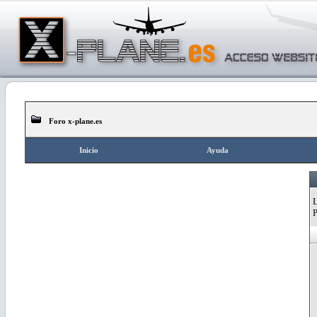
Foro x-plane.es
Inicio
Ayuda
L
P