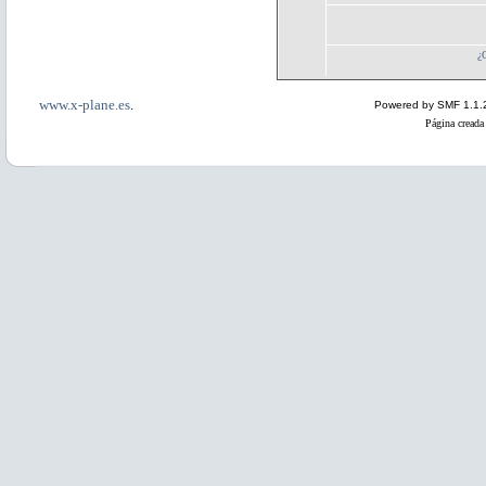
¿
www.x-plane.es
.
Powered by SMF 1.1.
Página creada