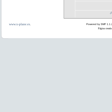
¿
www.x-plane.es
.
Powered by SMF 1.1.
Página creada