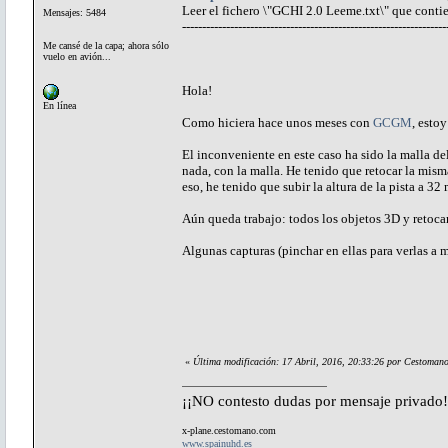
Leer el fichero \"GCHI 2.0 Leeme.txt\" que contie
Mensajes: 5484
------------------------------------------------------------------
Me cansé de la capa; ahora sólo
vuelo en avión...
Hola!
En línea
Como hiciera hace unos meses con
GCGM
, esto
El inconveniente en este caso ha sido la malla del
nada, con la malla. He tenido que retocar la mis
eso, he tenido que subir la altura de la pista a 32
Aún queda trabajo: todos los objetos 3D y retocar
Algunas capturas (pinchar en ellas para verlas a
«
Última modificación: 17 Abril, 2016, 20:33:26 por Cestoman
¡¡NO contesto dudas por mensaje privado!
x-plane.cestomano.com
www.spainuhd.es