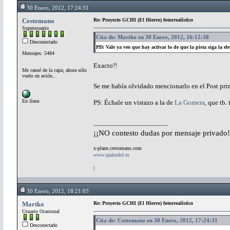
30 Enero, 2012, 17:24:31
Cestomano
Re: Proyecto GCHI (El Hierro) fotorrealístico
Superusuario
Cita de: Martko en 30 Enero, 2012, 16:12:38
Desconectado
PD: Vale ya veo que hay activar lo de que la pista siga la ele
Mensajes: 5484
Exacto!!
Me cansé de la capa; ahora sólo
vuelo en avión...
Se me había olvidado mencionarlo en el Post pri
En línea
PS: Échale un vistazo a la de
La Gomera
, que tb. 
¡¡NO contesto dudas por mensaje privado!
x-plane.cestomano.com
www.spainuhd.es
[
30 Enero, 2012, 18:21:03
Martko
Re: Proyecto GCHI (El Hierro) fotorrealístico
Usuario Ocasional
Cita de: Cestomano en 30 Enero, 2012, 17:24:31
Desconectado