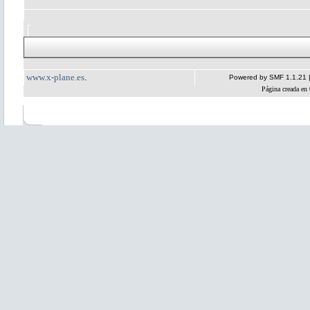
www.x-plane.es
.
Powered by SMF 1.1.21
Página creada en