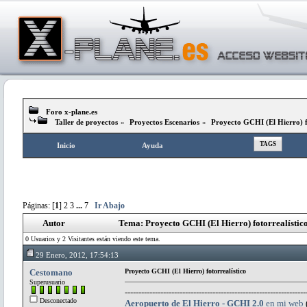
Foro x-plane.es
Taller de proyectos
»
Proyectos Escenarios
»
Proyecto GCHI (El Hierro) f
TAGS
Inicio
Ayuda
Páginas: [
1
]
2
3
...
7
Ir Abajo
Autor
Tema: Proyecto GCHI (El Hierro) fotorrealístic
0 Usuarios y 2 Visitantes están viendo este tema.
29 Enero, 2012, 17:54:13
Cestomano
Proyecto GCHI (El Hierro) fotorrealístico
Superusuario
------------------------------------------------------------------
Desconectado
Aeropuerto de El Hierro - GCHI 2.0
en mi web