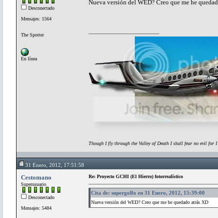
Nueva versión del WED? Creo que me he quedad
Desconectado
Mensajes: 1564
The Spotter
En línea
Though I fly through the Valley of Death I shall fear no evil for 
31 Enero, 2012, 17:51:58
Cestomano
Re: Proyecto GCHI (El Hierro) fotorrealístico
Superusuario
Cita de: supergolfo en 31 Enero, 2012, 15:39:00
Desconectado
Nueva versión del WED? Creo que me he quedado atrás XD
Mensajes: 5484