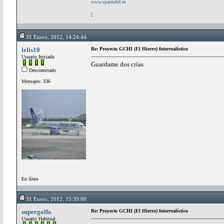
www.spainuhd.es
[
31 Enero, 2012, 14:24:44
lelis10
Re: Proyecto GCHI (El Hierro) fotorrealístico
Usuario Iniciado
Guardame dos crías
Desconectado
Mensajes: 336
En línea
31 Enero, 2012, 15:39:00
supergolfo
Re: Proyecto GCHI (El Hierro) fotorrealístico
Usuario Habitual