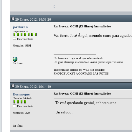
[
29 Enero, 2012, 18:39:26
jorduran
Re: Proyecto GCHI (El Hierro) fotorrealístico
Superusuario
Vas fuerte José Ángel, menudo curro para agradec
Desconectado
Mensajes: 9991
Un buen aterrizaje es el que sales andando.
Un gran aterrizaje es cuando el avion puede seguir volando.
En línea
Telefonica ha cerrado mi WEB sin preaviso.
PHOTOBUCKET A CORTADO LAS FOTOS
29 Enero, 2012, 19:14:40
Desmoque
Re: Proyecto GCHI (El Hierro) fotorrealístico
Usuario Iniciado
Te está quedando genial, enhorabuena.
Desconectado
Un saludo.
Mensajes: 329
En línea