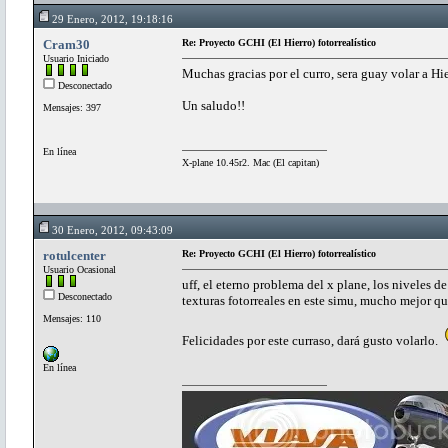
29 Enero, 2012, 19:18:16
Cram30
Re: Proyecto GCHI (El Hierro) fotorrealístico
Usuario Iniciado
Muchas gracias por el curro, sera guay volar a Hier
Desconectado
Un saludo!!
Mensajes: 397
En línea
X-plane 10.45r2. Mac (El capitan)
30 Enero, 2012, 09:43:09
rotulcenter
Re: Proyecto GCHI (El Hierro) fotorrealístico
Usuario Ocasional
uff, el eterno problema del x plane, los niveles de
Desconectado
texturas fotorreales en este simu, mucho mejor qu
Mensajes: 110
Felicidades por este curraso, dará gusto volarlo.
En línea