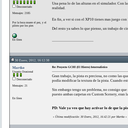
Una pena lo de las alturas en el simulador. Con la
Desconectado
realidad.
Mensajes: 2185
En fin, a ver si con el XP10 tienes mas juego con
Por la boca muere el pez, y el
piloto por los pies
Del resto ya sabes lo que pienso, un trabajo de ci
En línea
30 Enero, 2012, 16:12:38
Martko
Re: Proyecto GCHI (El Hierro) fotorrealístico
Usuario Ocasional
Gran trabajo, la pista es preciosa, no como las q
Desconectado
podía modificar la textura de la pista. Cuando e
Mensajes: 21
Sin embargo tengo un problema, no consigo que se 
puesto ambas carpetas en Custom Scenery, eran las
En línea
PD: Vale ya veo que hay activar lo de que la pis
«
Última modificación: 30 Enero, 2012, 16:42:21 por Martko
»