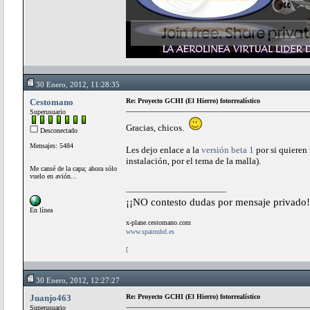
30 Enero, 2012, 11:28:35
Cestomano
Re: Proyecto GCHI (El Hierro) fotorrealístico
Superusuario
Gracias, chicos.
Desconectado
Mensajes: 5484
Les dejo enlace a la
versión beta 1
por si quieren 
instalación, por el tema de la malla).
Me cansé de la capa; ahora sólo
vuelo en avión...
¡¡NO contesto dudas por mensaje privado!
En línea
x-plane.cestomano.com
www.spainuhd.es
[
30 Enero, 2012, 12:27:27
Juanjo463
Re: Proyecto GCHI (El Hierro) fotorrealístico
Superusuario