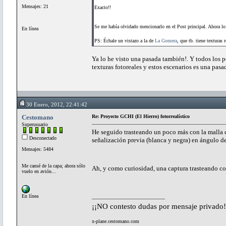
Mensajes: 21
Exacto!!
Se me había olvidado mencionarlo en el Post principal. Ahora l
En línea
PS: Échale un vistazo a la de
La Gomera
, que tb. tiene texturas r
Ya lo he visto una pasada también!. Y todos los 
texturas fotoreales y estos escenarios es una pasad
30 Enero, 2012, 22:41:42
Cestomano
Re: Proyecto GCHI (El Hierro) fotorrealístico
Superusuario
He seguido trasteando un poco más con la malla d
Desconectado
señalización previa (blanca y negra) en ángulo de
Mensajes: 5484
Me cansé de la capa; ahora sólo
Ah, y como curiosidad, una captura trasteando
vuelo en avión...
En línea
¡¡NO contesto dudas por mensaje privado!
x-plane.cestomano.com