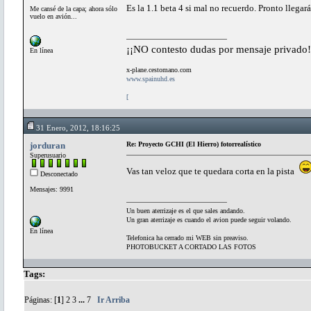
Es la 1.1 beta 4 si mal no recuerdo. Pronto llegar
Me cansé de la capa; ahora sólo
vuelo en avión...
¡¡NO contesto dudas por mensaje privado!
En línea
x-plane.cestomano.com
www.spainuhd.es
[
31 Enero, 2012, 18:16:25
jorduran
Re: Proyecto GCHI (El Hierro) fotorrealístico
Superusuario
Vas tan veloz que te quedara corta en la pista
Desconectado
Mensajes: 9991
Un buen aterrizaje es el que sales andando.
Un gran aterrizaje es cuando el avion puede seguir volando.
En línea
Telefonica ha cerrado mi WEB sin preaviso.
PHOTOBUCKET A CORTADO LAS FOTOS
Tags:
Páginas: [
1
]
2
3
...
7
Ir Arriba