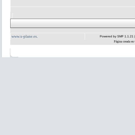
www.x-plane.es
.
Powered by SMF 1.1.21
Página creada en