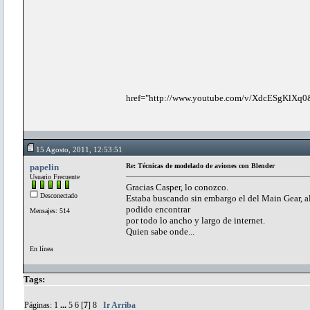
href="http://www.youtube.com/v/XdcESgKlXq0&
15 Agosto, 2011, 12:53:51
papelin
Re: Técnicas de modelado de aviones con Blender
Usuario Frecuente
Gracias Casper, lo conozco.
Desconectado
Estaba buscando sin embargo el del Main Gear, al 
podido encontrar
Mensajes: 514
por todo lo ancho y largo de internet.
Quien sabe onde...
En línea
Tags:
Páginas:
1
...
5
6
[
7
]
8
Ir Arriba