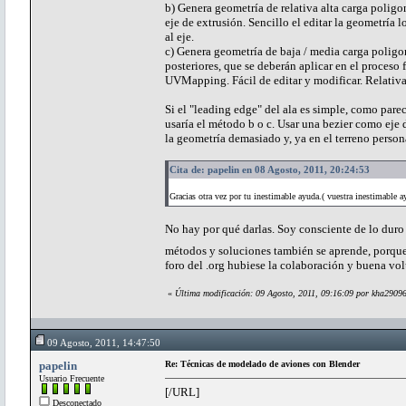
b) Genera geometría de relativa alta carga poligon
eje de extrusión. Sencillo el editar la geometría 
al eje.
c) Genera geometría de baja / media carga poligon
posteriores, que se deberán aplicar en el proces
UVMapping. Fácil de editar y modificar. Relativ
Si el "leading edge" del ala es simple, como parec
usaría el método b o c. Usar una bezier como eje 
la geometría demasiado y, ya en el terreno persona
Cita de: papelin en 08 Agosto, 2011, 20:24:53
Gracias otra vez por tu inestimable ayuda.( vuestra inestimable a
No hay por qué darlas. Soy consciente de lo duro
métodos y soluciones también se aprende, porque 
foro del .org hubiese la colaboración y buena vo
«
Última modificación: 09 Agosto, 2011, 09:16:09 por kha2909
09 Agosto, 2011, 14:47:50
papelin
Re: Técnicas de modelado de aviones con Blender
Usuario Frecuente
[/URL]
Desconectado