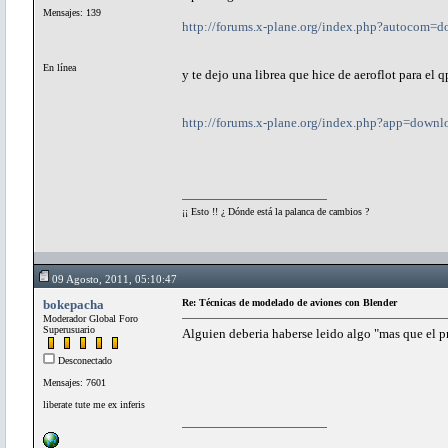
Mensajes: 139
http://forums.x-plane.org/index.php?autocom=
En línea
y te dejo una librea que hice de aeroflot para el 
http://forums.x-plane.org/index.php?app=down
¡¡ Esto !! ¿ Dónde está la palanca de cambios ?
09 Agosto, 2011, 05:10:47
bokepacha
Re: Técnicas de modelado de aviones con Blender
Moderador Global Foro
Superusuario
Alguien deberia haberse leido algo "mas que el p
Desconectado
Mensajes: 7601
liberate tute me ex inferis