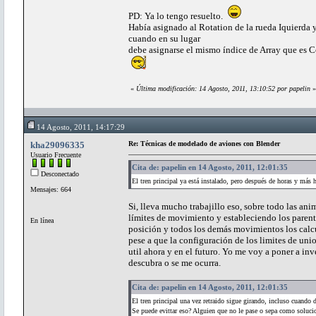
PD: Ya lo tengo resuelto.
Había asignado al Rotation de la rueda Iquierda y 
cuando en su lugar
debe asignarse el mismo índice de Array que es Cer
«
Última modificación: 14 Agosto, 2011, 13:10:52 por papelin
»
14 Agosto, 2011, 14:17:29
kha29096335
Re: Técnicas de modelado de aviones con Blender
Usuario Frecuente
Cita de: papelin en 14 Agosto, 2011, 12:01:35
Desconectado
El tren principal ya está instalado, pero después de horas y más h
Mensajes: 664
Si, lleva mucho trabajillo eso, sobre todo las an
límites de movimiento y estableciendo los paren
En línea
posición y todos los demás movimientos los calcu
pese a que la configuración de los limites de un
util ahora y en el futuro. Yo me voy a poner a i
descubra o se me ocurra.
Cita de: papelin en 14 Agosto, 2011, 12:01:35
El tren principal una vez retraido sigue girando, incluso cuando 
Se puede evittar eso? Alguien que no le pase o sepa como solucio