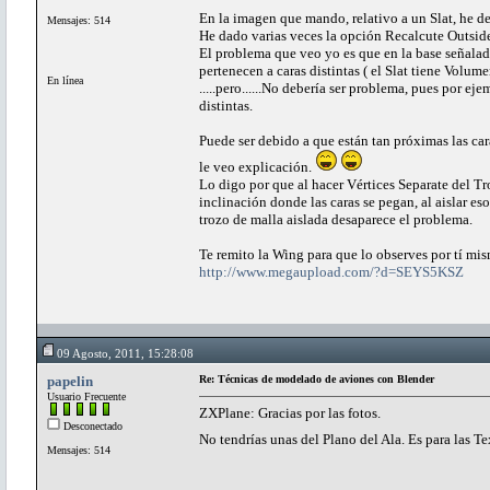
En la imagen que mando, relativo a un Slat, he de
Mensajes: 514
He dado varias veces la opción Recalcute Outsid
El problema que veo yo es que en la base señalad
pertenecen a caras distintas ( el Slat tiene Volu
En línea
.....pero......No debería ser problema, pues por e
distintas.
Puede ser debido a que están tan próximas las cara
le veo explicación.
Lo digo por que al hacer Vértices Separate del T
inclinación donde las caras se pegan, al aislar es
trozo de malla aislada desaparece el problema.
Te remito la Wing para que lo observes por tí mis
http://www.megaupload.com/?d=SEYS5KSZ
09 Agosto, 2011, 15:28:08
papelin
Re: Técnicas de modelado de aviones con Blender
Usuario Frecuente
ZXPlane: Gracias por las fotos.
Desconectado
No tendrías unas del Plano del Ala. Es para las T
Mensajes: 514