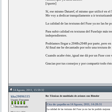
[/quote]
Sí, ese mismo Dataref, el mismo que utilicé en el
Me voy a dedicar tranquilamente a ir texturizando
La calidad de las texturas del Fuse ya no las he p
Para subir calidad en texturas del Fuselaje más t
independientes.
Podríamos llegar a 2048x2048 por parte, pero en 
Al final me he decantado por solo una textura de
Cuando acabe éste, igual me dá por un Fuse con v
Gracias por tus consejos y por compartir todo és
14 Agosto, 2011, 15:59:32
kha29096335
Re: Técnicas de modelado de aviones con Blender
Usuario Frecuente
Cita de: papelin en 14 Agosto, 2011, 14:28:31
Desconectado
La calidad de las texturas del Fuse ya no las he podido mejorar.