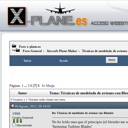
Foro x-plane.es
Foro General
»
Aircraft-Plane-Maker
»
Técnicas de modelado de aviones
TAGS
Inicio
Ayuda
Páginas:
1
...
5
6
[
7
]
8
Ir Abajo
Autor
Tema: Técnicas de modelado de aviones con Ble
0 Usuarios y 1 Visitante están viendo este tema.
09 Agosto, 2011, 00:18:03
1900
Re: Técnicas de modelado de aviones con Blender
Usuario Ocasional
No he leído mas que el principio (el blender me s
Desconectado
'Spinning Turbine Blades'