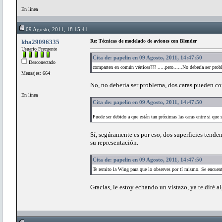
En línea
09 Agosto, 2011, 18:15:41
kha29096335
Re: Técnicas de modelado de aviones con Blender
Usuario Frecuente
Cita de: papelin en 09 Agosto, 2011, 14:47:50
Desconectado
comparten en común vértices??? .....pero......No debería ser pro
Mensajes: 664
No, no debería ser problema, dos caras pueden co
En línea
Cita de: papelin en 09 Agosto, 2011, 14:47:50
Puede ser debido a que están tan próximas las caras entre si que 
Sí, segúramente es por eso, dos superficies tende
su representación.
Cita de: papelin en 09 Agosto, 2011, 14:47:50
Te remito la Wing para que lo observes por tí mismo. Se encuentr
Gracias, le estoy echando un vistazo, ya te diré a