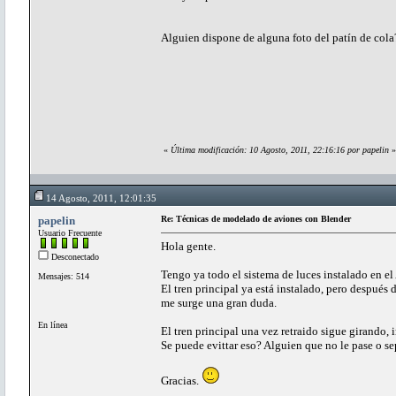
Alguien dispone de alguna foto del patín de cola?
«
Última modificación: 10 Agosto, 2011, 22:16:16 por papelin
»
14 Agosto, 2011, 12:01:35
papelin
Re: Técnicas de modelado de aviones con Blender
Usuario Frecuente
Hola gente.
Desconectado
Tengo ya todo el sistema de luces instalado en el 
Mensajes: 514
El tren principal ya está instalado, pero después 
me surge una gran duda.
En línea
El tren principal una vez retraido sigue girando,
Se puede evittar eso? Alguien que no le pase o se
Gracias.