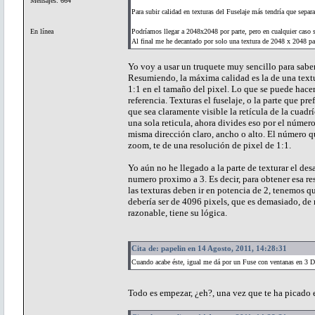
Mensajes: 664
Para subir calidad en texturas del Fuselaje más tendría que separ
En línea
Podríamos llegar a 2048x2048 por parte, pero en cualquier caso 
Al final me he decantado por solo una textura de 2048 x 2048 pa
Yo voy a usar un truquete muy sencillo para saber
Resumiendo, la máxima calidad es la de una text
1:1 en el tamaño del pixel. Lo que se puede hace
referencia. Texturas el fuselaje, o la parte que p
que sea claramente visible la retícula de la cuad
una sola reticula, ahora divides eso por el número 
misma dirección claro, ancho o alto. El número qu
zoom, te de una resolución de pixel de 1:1.
Yo aún no he llegado a la parte de texturar el de
numero proximo a 3. Es decir, para obtener esa 
las texturas deben ir en potencia de 2, tenemos 
debería ser de 4096 pixels, que es demasiado, de
razonable, tiene su lógica.
Cita de: papelin en 14 Agosto, 2011, 14:28:31
Cuando acabe éste, igual me dá por un Fuse con ventanas en 3 D
Todo es empezar, ¿eh?, una vez que te ha picado el