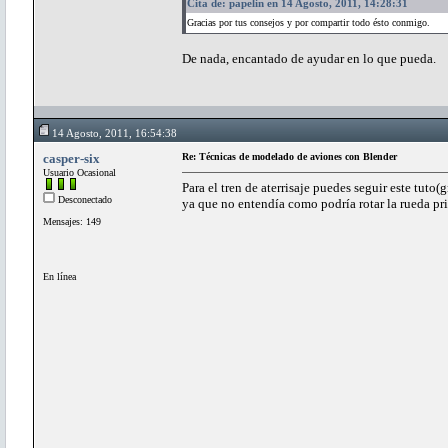
Cita de: papelin en 14 Agosto, 2011, 14:28:31
Gracias por tus consejos y por compartir todo ésto conmigo.
De nada, encantado de ayudar en lo que pueda.
14 Agosto, 2011, 16:54:38
casper-six
Re: Técnicas de modelado de aviones con Blender
Usuario Ocasional
Para el tren de aterrisaje puedes seguir este tut
Desconectado
ya que no entendía como podría rotar la rueda prin
Mensajes: 149
En línea