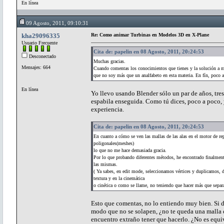
En línea
09 Agosto, 2011, 09:10:31
kha29096335
Re: Como animar Turbinas en Modelos 3D en X-Plane
Usuario Frecuente
Cita de: papelin en 08 Agosto, 2011, 20:24:53
Desconectado
Muchas gracias.
Mensajes: 664
Cuando comentas los conocimientos que tienes y la solución a m
que no soy más que un analfabeto en esta materia. En fín, poco 
En línea
Yo llevo usando Blender sólo un par de años, tre
espabila enseguida. Como tú dices, poco a poco,
experiencia.
Cita de: papelin en 08 Agosto, 2011, 20:24:53
En cuanto a cómo se ven las mallas de las alas en el motor de re
poligonales(meshes)
lo que no me hace demasiada gracia.
Por lo que probando diferentes métodos, he encontrado finalmente 
las mismas.
( Ya sabes, en edit mode, seleccionamos vértices y duplicamos, 
textura y en la cinemática
o cinética o como se llame, no teniendo que hacer más que separar
Esto que comentas, no lo entiendo muy bien. Si du
modo que no se solapen, ¿no te queda una malla 
encuentro extraño tener que hacerlo. ¿No es equiv