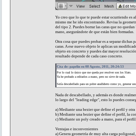
Yo creo que lo que te puede estar ocurriendo es 
mismo me he ido encontrando. Revisa la geometría
del tipo 2. Puedes borrar las caras que no quedan 
mano, asegurándote de que están bien formadas.
Otra cosa que puedes probar es a separar dichas p
caras. A ese nuevo objeto le aplicas un modificado
objeto en concreto y puedes dar mayor resolución
resultado depende de cada caso concreto.
Cita de: papelin en 08 Agosto, 2011, 20:24:53
Por lo cual lo único que me queda por resolver son los Slats.
Ya he probado a editarlos a mano, pero no sirve de nada.
Sería descabellado para un pobre analfabeto como yo, generar un
Nada de descabellado, y además es donde realmente
lo largo del "leading edge", esto lo puedes conseg
a) Mediante una bezier que define el perfil y otra 
b) Mediante una bezier que define el perfil, la co
c) Mediante un poly creado a mano, para el perfil
Ventajas e inconvenientes
a) Genera geometría de muy alta carga poligonal, s