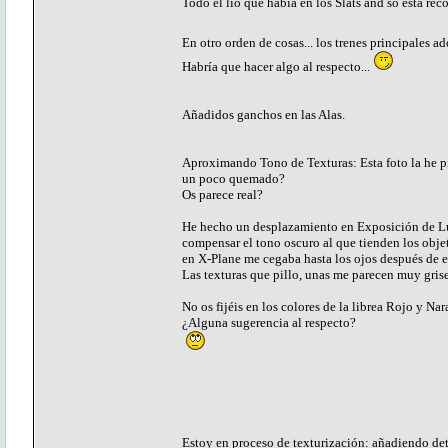
Todo el lío que había en los Slats and so está re
En otro orden de cosas... los trenes principales 
Habría que hacer algo al respecto...
Añadidos ganchos en las Alas.
Aproximando Tono de Texturas: Esta foto la he pill
un poco quemado?
Os parece real?
He hecho un desplazamiento en Exposición de Luz
compensar el tono oscuro al que tienden los obje
en X-Plane me cegaba hasta los ojos después de es
Las texturas que pillo, unas me parecen muy gris
No os fijéis en los colores de la librea Rojo y Na
¿Alguna sugerencia al respecto?
Estoy en proceso de texturización: añadiendo det