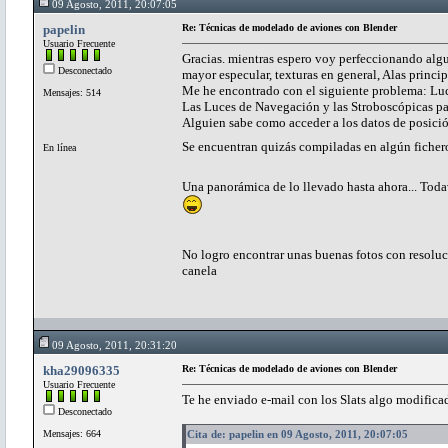
09 Agosto, 2011, 20:07:05
papelin
Re: Técnicas de modelado de aviones con Blender
Usuario Frecuente
Gracias. mientras espero voy perfeccionando algun
Desconectado
mayor especular, texturas en general, Alas princip
Me he encontrado con el siguiente problema: Luc
Mensajes: 514
Las Luces de Navegación y las Stroboscópicas par
Alguien sabe como acceder a los datos de posició
Se encuentran quizás compiladas en algún ficher
En línea
Una panorámica de lo llevado hasta ahora... Todav
No logro encontrar unas buenas fotos con resoluci
canela
09 Agosto, 2011, 20:31:20
kha29096335
Re: Técnicas de modelado de aviones con Blender
Usuario Frecuente
Te he enviado e-mail con los Slats algo modificad
Desconectado
Mensajes: 664
Cita de: papelin en 09 Agosto, 2011, 20:07:05