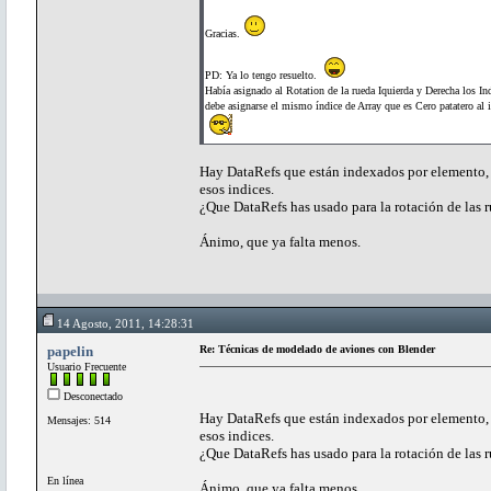
Gracias.
PD: Ya lo tengo resuelto.
Había asignado al Rotation de la rueda Iquierda y Derecha los Ind
debe asignarse el mismo índice de Array que es Cero patatero al i
Hay DataRefs que están indexados por elemento, ru
esos indices.
¿Que DataRefs has usado para la rotación de las 
Ánimo, que ya falta menos.
14 Agosto, 2011, 14:28:31
papelin
Re: Técnicas de modelado de aviones con Blender
Usuario Frecuente
Desconectado
Hay DataRefs que están indexados por elemento, ru
Mensajes: 514
esos indices.
¿Que DataRefs has usado para la rotación de las 
En línea
Ánimo, que ya falta menos.