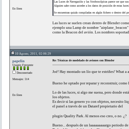
Las Luces de Navegación y las Stroboscópicas parece ser que sus 
Alguien sabe como acceder a los datos de posición de estas luces
En línea
Se encuentran quizás compiladas en algún fichero o dentro del 
Las luces se suelen crean dentro de Blender como 
ejemplo una Lamp de nombre "airplane_beacon" o
como la Beacon del avión. Los nombres soportado
10 Agosto, 2011, 02:06:29
papelin
Re: Técnicas de modelado de aviones con Blender
Usuario Frecuente
Joé! Hay montado un lío que te estriñes! What a
Desconectado
Mensajes: 514
Bueno he optado por reparar y reconstruir, como la
Lo de las luces, si algo me suena, pero donde est
En línea
los objetos.
Es decir si las genero yo con objetos, necesito liq
el panel a través de un Dataref propietario del
plugin Quality Park. Al menos eso creo, o no. ¿?
Bueno... después de un laaaaaaaaargo periodo de tr