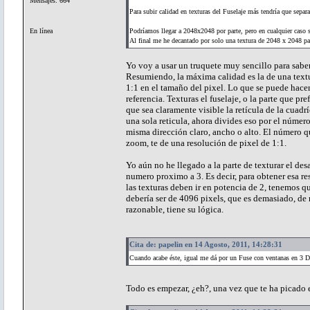
Mensajes: 664
Para subir calidad en texturas del Fuselaje más tendría que separ
En línea
Podríamos llegar a 2048x2048 por parte, pero en cualquier caso 
Al final me he decantado por solo una textura de 2048 x 2048 pa
Yo voy a usar un truquete muy sencillo para saber
Resumiendo, la máxima calidad es la de una text
1:1 en el tamaño del pixel. Lo que se puede hace
referencia. Texturas el fuselaje, o la parte que p
que sea claramente visible la retícula de la cuad
una sola reticula, ahora divides eso por el número 
misma dirección claro, ancho o alto. El número qu
zoom, te de una resolución de pixel de 1:1.
Yo aún no he llegado a la parte de texturar el de
numero proximo a 3. Es decir, para obtener esa 
las texturas deben ir en potencia de 2, tenemos 
debería ser de 4096 pixels, que es demasiado, de
razonable, tiene su lógica.
Cita de: papelin en 14 Agosto, 2011, 14:28:31
Cuando acabe éste, igual me dá por un Fuse con ventanas en 3 D
Todo es empezar, ¿eh?, una vez que te ha picado el