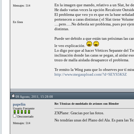
En la imagen que mando, relativo a un Slat, he de
Mensajes: 514
He dado varias veces la opción Recalcute Outsid
El problema que veo yo es que en la base señalad
pertenecen a caras distintas ( el Slat tiene Volu
En línea
.....pero......No debería ser problema, pues por e
distintas.
Puede ser debido a que están tan próximas las cara
le veo explicación.
Lo digo por que al hacer Vértices Separate del T
inclinación donde las caras se pegan, al aislar es
trozo de malla aislada desaparece el problema.
Te remito la Wing para que lo observes por tí mis
http://www.megaupload.com/?d=SEYS5KSZ
09 Agosto, 2011, 15:28:08
papelin
Re: Técnicas de modelado de aviones con Blender
Usuario Frecuente
ZXPlane: Gracias por las fotos.
Desconectado
No tendrías unas del Plano del Ala. Es para las T
Mensajes: 514