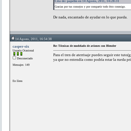
Cita de: papelin en 14 Agosto, 2011, 14:28:31
Gracias por tus consejos y por compartir todo ésto conmigo.
De nada, encantado de ayudar en lo que pueda.
14 Agosto, 2011, 16:54:38
casper-six
Re: Técnicas de modelado de aviones con Blender
Usuario Ocasional
Para el tren de aterrisaje puedes seguir este tut
Desconectado
ya que no entendía como podría rotar la rueda prin
Mensajes: 149
En línea