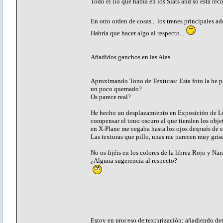
Todo el lío que había en los Slats and so está re
En otro orden de cosas... los trenes principales 
Habría que hacer algo al respecto...
Añadidos ganchos en las Alas.
Aproximando Tono de Texturas: Esta foto la he pill
un poco quemado?
Os parece real?
He hecho un desplazamiento en Exposición de Luz
compensar el tono oscuro al que tienden los obje
en X-Plane me cegaba hasta los ojos después de es
Las texturas que pillo, unas me parecen muy gris
No os fijéis en los colores de la librea Rojo y Na
¿Alguna sugerencia al respecto?
Estoy en proceso de texturización: añadiendo det