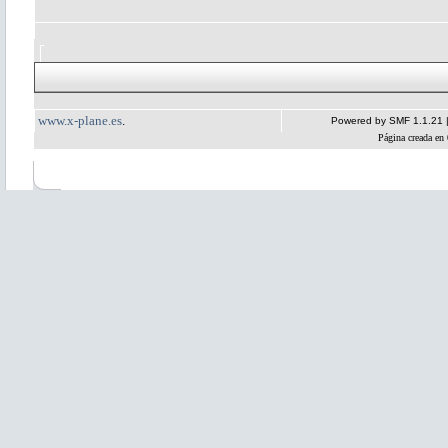
www.x-plane.es
.
Powered by SMF 1.1.21
Página creada en