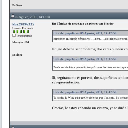
En línea
09 Agosto, 2011, 18:15:41
kha29096335
Re: Técnicas de modelado de aviones con Blender
Usuario Frecuente
Cita de: papelin en 09 Agosto, 2011, 14:47:50
Desconectado
comparten en común vértices??? .....pero......No debería ser pro
Mensajes: 664
No, no debería ser problema, dos caras pueden co
En línea
Cita de: papelin en 09 Agosto, 2011, 14:47:50
Puede ser debido a que están tan próximas las caras entre si que 
Sí, segúramente es por eso, dos superficies tende
su representación.
Cita de: papelin en 09 Agosto, 2011, 14:47:50
Te remito la Wing para que lo observes por tí mismo. Se encuentr
Gracias, le estoy echando un vistazo, ya te diré a