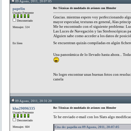
09 Agosto, 2011, 20:07:05
papelin
Re: Técnicas de modelado de aviones con Blender
Usuario Frecuente
Gracias. mientras espero voy perfeccionando algun
Desconectado
mayor especular, texturas en general, Alas princip
Me he encontrado con el siguiente problema: Luc
Mensajes: 514
Las Luces de Navegación y las Stroboscópicas par
Alguien sabe como acceder a los datos de posició
Se encuentran quizás compiladas en algún ficher
En línea
Una panorámica de lo llevado hasta ahora... Todav
No logro encontrar unas buenas fotos con resoluci
canela
09 Agosto, 2011, 20:31:20
kha29096335
Re: Técnicas de modelado de aviones con Blender
Usuario Frecuente
Te he enviado e-mail con los Slats algo modificad
Desconectado
Mensajes: 664
Cita de: papelin en 09 Agosto, 2011, 20:07:05