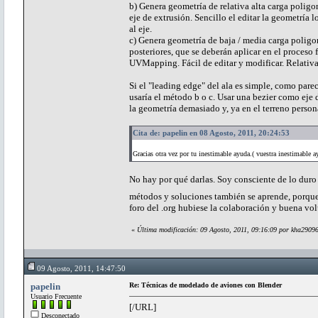
b) Genera geometría de relativa alta carga poligon
eje de extrusión. Sencillo el editar la geometría 
al eje.
c) Genera geometría de baja / media carga poligon
posteriores, que se deberán aplicar en el proces
UVMapping. Fácil de editar y modificar. Relativ
Si el "leading edge" del ala es simple, como parec
usaría el método b o c. Usar una bezier como eje 
la geometría demasiado y, ya en el terreno persona
Cita de: papelin en 08 Agosto, 2011, 20:24:53
Gracias otra vez por tu inestimable ayuda.( vuestra inestimable a
No hay por qué darlas. Soy consciente de lo duro
métodos y soluciones también se aprende, porque 
foro del .org hubiese la colaboración y buena vo
«
Última modificación: 09 Agosto, 2011, 09:16:09 por kha2909
09 Agosto, 2011, 14:47:50
papelin
Re: Técnicas de modelado de aviones con Blender
Usuario Frecuente
[/URL]
Desconectado