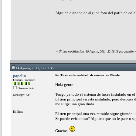
Alguien dispone de alguna foto del patín de cola?
«
Última modificación: 10 Agosto, 2011, 22:16:16 por papelin
»
14 Agosto, 2011, 12:01:35
papelin
Re: Técnicas de modelado de aviones con Blender
Usuario Frecuente
Hola gente.
Desconectado
Tengo ya todo el sistema de luces instalado en el 
Mensajes: 514
El tren principal ya está instalado, pero después 
me surge una gran duda.
En línea
El tren principal una vez retraido sigue girando,
Se puede evittar eso? Alguien que no le pase o se
Gracias.