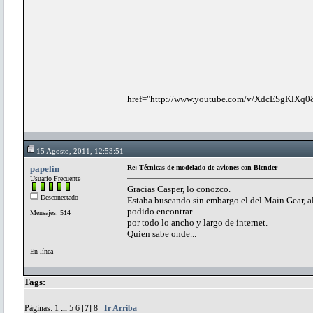
href="http://www.youtube.com/v/XdcESgKlXq0&
15 Agosto, 2011, 12:53:51
papelin
Re: Técnicas de modelado de aviones con Blender
Usuario Frecuente
Gracias Casper, lo conozco.
Desconectado
Estaba buscando sin embargo el del Main Gear, al 
podido encontrar
Mensajes: 514
por todo lo ancho y largo de internet.
Quien sabe onde...
En línea
Tags:
Páginas:
1
...
5
6
[
7
]
8
Ir Arriba