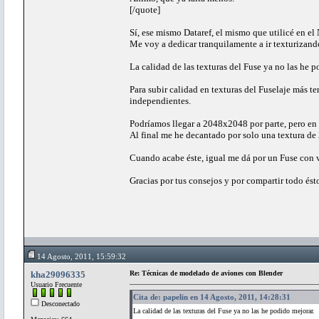
[/quote]
Sí, ese mismo Dataref, el mismo que utilicé en el
Me voy a dedicar tranquilamente a ir texturizando
La calidad de las texturas del Fuse ya no las he p
Para subir calidad en texturas del Fuselaje más t
independientes.
Podríamos llegar a 2048x2048 por parte, pero en 
Al final me he decantado por solo una textura de
Cuando acabe éste, igual me dá por un Fuse con v
Gracias por tus consejos y por compartir todo és
14 Agosto, 2011, 15:59:32
kha29096335
Re: Técnicas de modelado de aviones con Blender
Usuario Frecuente
Cita de: papelin en 14 Agosto, 2011, 14:28:31
Desconectado
La calidad de las texturas del Fuse ya no las he podido mejorar.