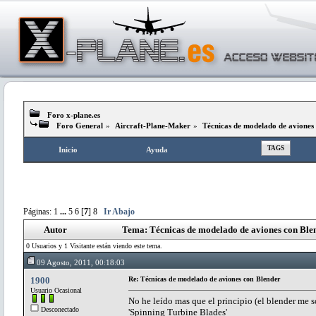
Foro x-plane.es
Foro General
»
Aircraft-Plane-Maker
»
Técnicas de modelado de aviones
TAGS
Inicio
Ayuda
Páginas:
1
...
5
6
[
7
]
8
Ir Abajo
Autor
Tema: Técnicas de modelado de aviones con Ble
0 Usuarios y 1 Visitante están viendo este tema.
09 Agosto, 2011, 00:18:03
1900
Re: Técnicas de modelado de aviones con Blender
Usuario Ocasional
No he leído mas que el principio (el blender me s
Desconectado
'Spinning Turbine Blades'