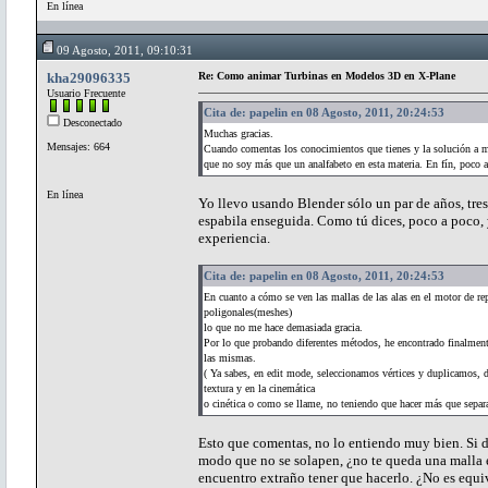
En línea
09 Agosto, 2011, 09:10:31
kha29096335
Re: Como animar Turbinas en Modelos 3D en X-Plane
Usuario Frecuente
Cita de: papelin en 08 Agosto, 2011, 20:24:53
Desconectado
Muchas gracias.
Mensajes: 664
Cuando comentas los conocimientos que tienes y la solución a m
que no soy más que un analfabeto en esta materia. En fín, poco 
En línea
Yo llevo usando Blender sólo un par de años, tre
espabila enseguida. Como tú dices, poco a poco,
experiencia.
Cita de: papelin en 08 Agosto, 2011, 20:24:53
En cuanto a cómo se ven las mallas de las alas en el motor de re
poligonales(meshes)
lo que no me hace demasiada gracia.
Por lo que probando diferentes métodos, he encontrado finalmente 
las mismas.
( Ya sabes, en edit mode, seleccionamos vértices y duplicamos, 
textura y en la cinemática
o cinética o como se llame, no teniendo que hacer más que separar
Esto que comentas, no lo entiendo muy bien. Si du
modo que no se solapen, ¿no te queda una malla 
encuentro extraño tener que hacerlo. ¿No es equiv