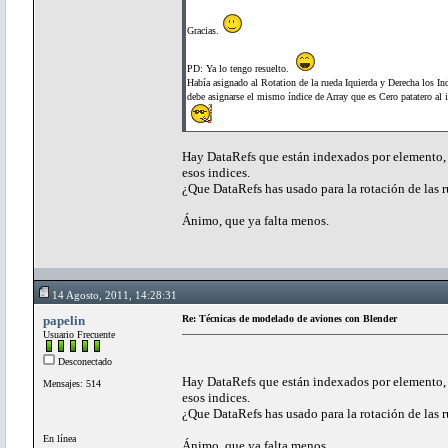
Gracias.
PD: Ya lo tengo resuelto.
Había asignado al Rotation de la rueda Iquierda y Derecha los Ind
debe asignarse el mismo índice de Array que es Cero patatero al i
Hay DataRefs que están indexados por elemento, ru
esos indices.
¿Que DataRefs has usado para la rotación de las 
Ánimo, que ya falta menos.
14 Agosto, 2011, 14:28:31
papelin
Re: Técnicas de modelado de aviones con Blender
Usuario Frecuente
Desconectado
Hay DataRefs que están indexados por elemento, ru
Mensajes: 514
esos indices.
¿Que DataRefs has usado para la rotación de las 
En línea
Ánimo, que ya falta menos.