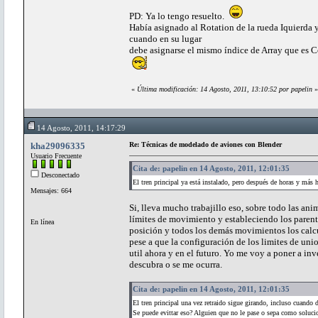
PD: Ya lo tengo resuelto.
Había asignado al Rotation de la rueda Iquierda y 
cuando en su lugar
debe asignarse el mismo índice de Array que es Cer
«
Última modificación: 14 Agosto, 2011, 13:10:52 por papelin
»
14 Agosto, 2011, 14:17:29
kha29096335
Re: Técnicas de modelado de aviones con Blender
Usuario Frecuente
Cita de: papelin en 14 Agosto, 2011, 12:01:35
Desconectado
El tren principal ya está instalado, pero después de horas y más h
Mensajes: 664
Si, lleva mucho trabajillo eso, sobre todo las an
límites de movimiento y estableciendo los paren
En línea
posición y todos los demás movimientos los calcu
pese a que la configuración de los limites de un
util ahora y en el futuro. Yo me voy a poner a i
descubra o se me ocurra.
Cita de: papelin en 14 Agosto, 2011, 12:01:35
El tren principal una vez retraido sigue girando, incluso cuando 
Se puede evittar eso? Alguien que no le pase o sepa como solucio