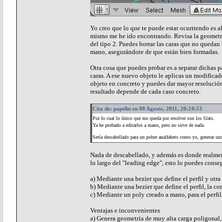
Yo creo que lo que te puede estar ocurriendo es 
mismo me he ido encontrando. Revisa la geometría
del tipo 2. Puedes borrar las caras que no quedan 
mano, asegurándote de que están bien formadas.
Otra cosa que puedes probar es a separar dichas p
caras. A ese nuevo objeto le aplicas un modificado
objeto en concreto y puedes dar mayor resolución
resultado depende de cada caso concreto.
Cita de: papelin en 08 Agosto, 2011, 20:24:53
Por lo cual lo único que me queda por resolver son los Slats.
Ya he probado a editarlos a mano, pero no sirve de nada.
Sería descabellado para un pobre analfabeto como yo, generar un
Nada de descabellado, y además es donde realmente
lo largo del "leading edge", esto lo puedes conseg
a) Mediante una bezier que define el perfil y otra 
b) Mediante una bezier que define el perfil, la co
c) Mediante un poly creado a mano, para el perfil
Ventajas e inconvenientes
a) Genera geometría de muy alta carga poligonal, s