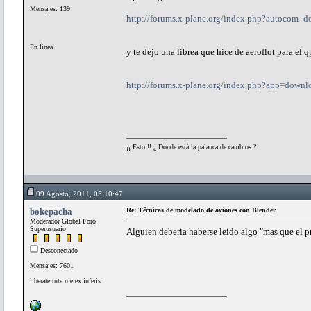
Mensajes: 139
http://forums.x-plane.org/index.php?autocom=
En línea
y te dejo una librea que hice de aeroflot para el 
http://forums.x-plane.org/index.php?app=down
¡¡ Esto !! ¿ Dónde está la palanca de cambios ?
09 Agosto, 2011, 05:10:47
bokepacha
Re: Técnicas de modelado de aviones con Blender
Moderador Global Foro
Superusuario
Alguien deberia haberse leido algo "mas que el p
Desconectado
Mensajes: 7601
liberate tute me ex inferis