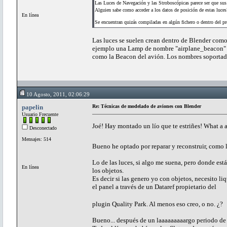
Las Luces de Navegación y las Stroboscópicas parece ser que sus 
Alguien sabe como acceder a los datos de posición de estas luces
En línea
Se encuentran quizás compiladas en algún fichero o dentro del 
Las luces se suelen crean dentro de Blender como 
ejemplo una Lamp de nombre "airplane_beacon" o
como la Beacon del avión. Los nombres soportado
10 Agosto, 2011, 02:06:29
papelin
Re: Técnicas de modelado de aviones con Blender
Usuario Frecuente
Joé! Hay montado un lío que te estriñes! What a
Desconectado
Mensajes: 514
Bueno he optado por reparar y reconstruir, como la
Lo de las luces, si algo me suena, pero donde est
En línea
los objetos.
Es decir si las genero yo con objetos, necesito liq
el panel a través de un Dataref propietario del
plugin Quality Park. Al menos eso creo, o no. ¿?
Bueno... después de un laaaaaaaaargo periodo de tr