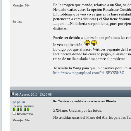
En la imagen que mando, relativo a un Slat, he de
Mensajes: 514
He dado varias veces la opción Recalcute Outsid
El problema que veo yo es que en la base señalad
pertenecen a caras distintas ( el Slat tiene Volu
En línea
.....pero......No debería ser problema, pues por e
distintas.
Puede ser debido a que están tan próximas las cara
le veo explicación.
Lo digo por que al hacer Vértices Separate del T
inclinación donde las caras se pegan, al aislar es
trozo de malla aislada desaparece el problema.
Te remito la Wing para que lo observes por tí mis
http://www.megaupload.com/?d=SEYS5KSZ
09 Agosto, 2011, 15:28:08
papelin
Re: Técnicas de modelado de aviones con Blender
Usuario Frecuente
ZXPlane: Gracias por las fotos.
Desconectado
No tendrías unas del Plano del Ala. Es para las T
Mensajes: 514