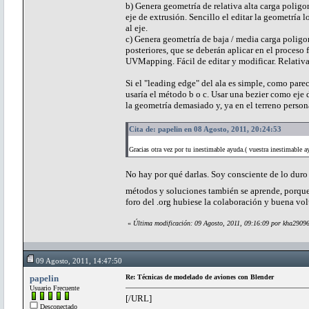
b) Genera geometría de relativa alta carga poligon
eje de extrusión. Sencillo el editar la geometría 
al eje.
c) Genera geometría de baja / media carga poligon
posteriores, que se deberán aplicar en el proces
UVMapping. Fácil de editar y modificar. Relativ
Si el "leading edge" del ala es simple, como parec
usaría el método b o c. Usar una bezier como eje 
la geometría demasiado y, ya en el terreno persona
Cita de: papelin en 08 Agosto, 2011, 20:24:53
Gracias otra vez por tu inestimable ayuda.( vuestra inestimable a
No hay por qué darlas. Soy consciente de lo duro
métodos y soluciones también se aprende, porque 
foro del .org hubiese la colaboración y buena vo
«
Última modificación: 09 Agosto, 2011, 09:16:09 por kha2909
09 Agosto, 2011, 14:47:50
papelin
Re: Técnicas de modelado de aviones con Blender
Usuario Frecuente
[/URL]
Desconectado