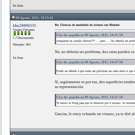
En línea
09 Agosto, 2011, 18:15:41
kha29096335
Re: Técnicas de modelado de aviones con Blender
Usuario Frecuente
Cita de: papelin en 09 Agosto, 2011, 14:47:50
Desconectado
comparten en común vértices??? .....pero......No debería ser pro
Mensajes: 664
No, no debería ser problema, dos caras pueden co
En línea
Cita de: papelin en 09 Agosto, 2011, 14:47:50
Puede ser debido a que están tan próximas las caras entre si que 
Sí, segúramente es por eso, dos superficies tende
su representación.
Cita de: papelin en 09 Agosto, 2011, 14:47:50
Te remito la Wing para que lo observes por tí mismo. Se encuentr
Gracias, le estoy echando un vistazo, ya te diré a