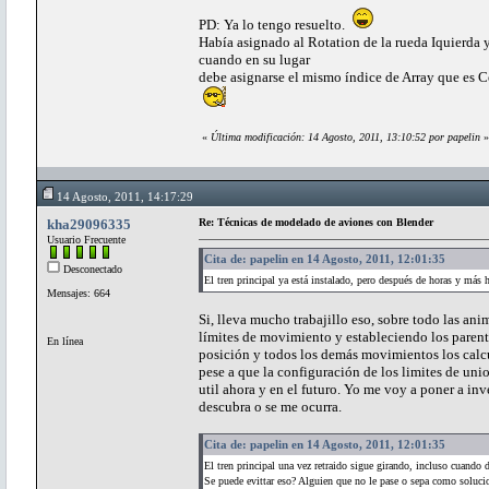
PD: Ya lo tengo resuelto.
Había asignado al Rotation de la rueda Iquierda y 
cuando en su lugar
debe asignarse el mismo índice de Array que es Cer
«
Última modificación: 14 Agosto, 2011, 13:10:52 por papelin
»
14 Agosto, 2011, 14:17:29
kha29096335
Re: Técnicas de modelado de aviones con Blender
Usuario Frecuente
Cita de: papelin en 14 Agosto, 2011, 12:01:35
Desconectado
El tren principal ya está instalado, pero después de horas y más h
Mensajes: 664
Si, lleva mucho trabajillo eso, sobre todo las an
límites de movimiento y estableciendo los paren
En línea
posición y todos los demás movimientos los calcu
pese a que la configuración de los limites de un
util ahora y en el futuro. Yo me voy a poner a i
descubra o se me ocurra.
Cita de: papelin en 14 Agosto, 2011, 12:01:35
El tren principal una vez retraido sigue girando, incluso cuando 
Se puede evittar eso? Alguien que no le pase o sepa como solucio