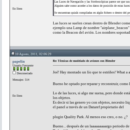
Las Luces de Navegación y las Stroboscópicas parece ser que sus 
Alguien sabe como acceder a los datos de posición de estas luces
En línea
Se encuentran quizás compiladas en algún fichero o dentro del 
Las luces se suelen crean dentro de Blender como 
ejemplo una Lamp de nombre "airplane_beacon" o
como la Beacon del avión. Los nombres soportado
10 Agosto, 2011, 02:06:29
papelin
Re: Técnicas de modelado de aviones con Blender
Usuario Frecuente
Joé! Hay montado un lío que te estriñes! What a
Desconectado
Mensajes: 514
Bueno he optado por reparar y reconstruir, como la
Lo de las luces, si algo me suena, pero donde est
En línea
los objetos.
Es decir si las genero yo con objetos, necesito liq
el panel a través de un Dataref propietario del
plugin Quality Park. Al menos eso creo, o no. ¿?
Bueno... después de un laaaaaaaaargo periodo de tr