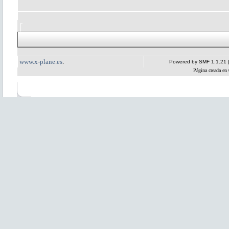
www.x-plane.es
.
Powered by SMF 1.1.21
Página creada en