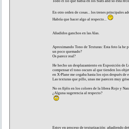
Todo el lío que había en los Slats and so está re
En otro orden de cosas... los trenes principales 
Habría que hacer algo al respecto...
Añadidos ganchos en las Alas.
Aproximando Tono de Texturas: Esta foto la he pill
un poco quemado?
Os parece real?
He hecho un desplazamiento en Exposición de Luz
compensar el tono oscuro al que tienden los obje
en X-Plane me cegaba hasta los ojos después de es
Las texturas que pillo, unas me parecen muy gris
No os fijéis en los colores de la librea Rojo y Na
¿Alguna sugerencia al respecto?
Estoy en proceso de texturización: añadiendo det