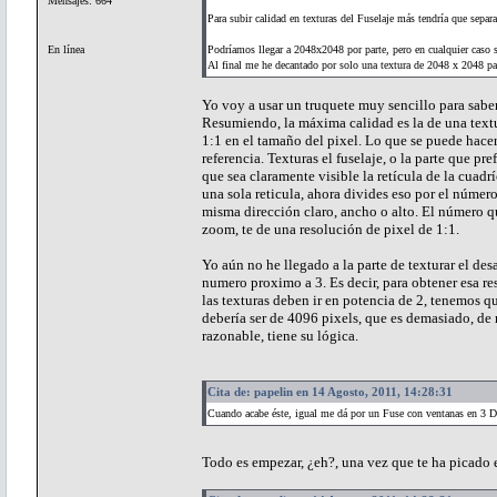
Mensajes: 664
Para subir calidad en texturas del Fuselaje más tendría que separ
En línea
Podríamos llegar a 2048x2048 por parte, pero en cualquier caso 
Al final me he decantado por solo una textura de 2048 x 2048 pa
Yo voy a usar un truquete muy sencillo para saber
Resumiendo, la máxima calidad es la de una text
1:1 en el tamaño del pixel. Lo que se puede hace
referencia. Texturas el fuselaje, o la parte que p
que sea claramente visible la retícula de la cuad
una sola reticula, ahora divides eso por el número 
misma dirección claro, ancho o alto. El número qu
zoom, te de una resolución de pixel de 1:1.
Yo aún no he llegado a la parte de texturar el de
numero proximo a 3. Es decir, para obtener esa 
las texturas deben ir en potencia de 2, tenemos 
debería ser de 4096 pixels, que es demasiado, de
razonable, tiene su lógica.
Cita de: papelin en 14 Agosto, 2011, 14:28:31
Cuando acabe éste, igual me dá por un Fuse con ventanas en 3 D
Todo es empezar, ¿eh?, una vez que te ha picado el