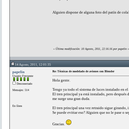
Alguien dispone de alguna foto del patín de cola?
«
Última modificación: 10 Agosto, 2011, 22:16:16 por papelin
»
14 Agosto, 2011, 12:01:35
papelin
Re: Técnicas de modelado de aviones con Blender
Usuario Frecuente
Hola gente.
Desconectado
Tengo ya todo el sistema de luces instalado en el 
Mensajes: 514
El tren principal ya está instalado, pero después 
me surge una gran duda.
En línea
El tren principal una vez retraido sigue girando,
Se puede evittar eso? Alguien que no le pase o se
Gracias.