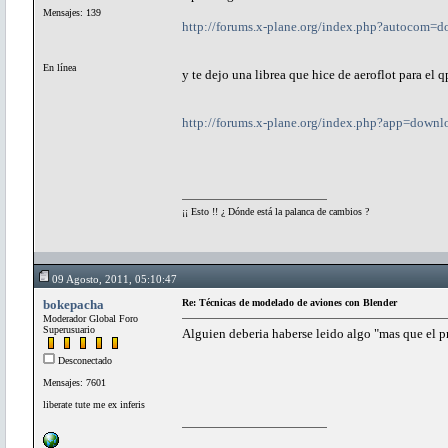
Mensajes: 139
http://forums.x-plane.org/index.php?autocom=
En línea
y te dejo una librea que hice de aeroflot para el 
http://forums.x-plane.org/index.php?app=down
¡¡ Esto !! ¿ Dónde está la palanca de cambios ?
09 Agosto, 2011, 05:10:47
bokepacha
Re: Técnicas de modelado de aviones con Blender
Moderador Global Foro
Superusuario
Alguien deberia haberse leido algo "mas que el p
Desconectado
Mensajes: 7601
liberate tute me ex inferis