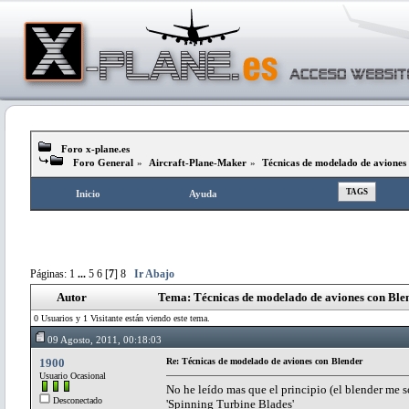
Foro x-plane.es
Foro General
»
Aircraft-Plane-Maker
»
Técnicas de modelado de aviones
TAGS
Inicio
Ayuda
Páginas:
1
...
5
6
[
7
]
8
Ir Abajo
Autor
Tema: Técnicas de modelado de aviones con Ble
0 Usuarios y 1 Visitante están viendo este tema.
09 Agosto, 2011, 00:18:03
1900
Re: Técnicas de modelado de aviones con Blender
Usuario Ocasional
No he leído mas que el principio (el blender me s
Desconectado
'Spinning Turbine Blades'