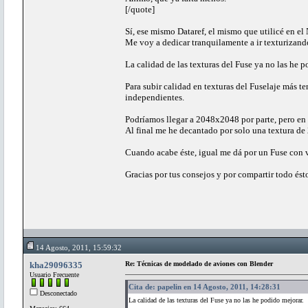
[/quote]
Sí, ese mismo Dataref, el mismo que utilicé en el
Me voy a dedicar tranquilamente a ir texturizando
La calidad de las texturas del Fuse ya no las he p
Para subir calidad en texturas del Fuselaje más t
independientes.
Podríamos llegar a 2048x2048 por parte, pero en 
Al final me he decantado por solo una textura de
Cuando acabe éste, igual me dá por un Fuse con v
Gracias por tus consejos y por compartir todo és
14 Agosto, 2011, 15:59:32
kha29096335
Re: Técnicas de modelado de aviones con Blender
Usuario Frecuente
Cita de: papelin en 14 Agosto, 2011, 14:28:31
Desconectado
La calidad de las texturas del Fuse ya no las he podido mejorar.