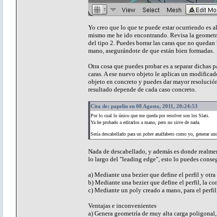
Yo creo que lo que te puede estar ocurriendo es 
mismo me he ido encontrando. Revisa la geometría
del tipo 2. Puedes borrar las caras que no quedan 
mano, asegurándote de que están bien formadas.
Otra cosa que puedes probar es a separar dichas p
caras. A ese nuevo objeto le aplicas un modificado
objeto en concreto y puedes dar mayor resolución
resultado depende de cada caso concreto.
Cita de: papelin en 08 Agosto, 2011, 20:24:53
Por lo cual lo único que me queda por resolver son los Slats.
Ya he probado a editarlos a mano, pero no sirve de nada.
Sería descabellado para un pobre analfabeto como yo, generar un
Nada de descabellado, y además es donde realmente
lo largo del "leading edge", esto lo puedes conseg
a) Mediante una bezier que define el perfil y otra 
b) Mediante una bezier que define el perfil, la co
c) Mediante un poly creado a mano, para el perfil
Ventajas e inconvenientes
a) Genera geometría de muy alta carga poligonal, s