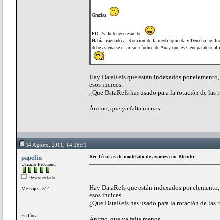
Gracias.
PD: Ya lo tengo resuelto.
Había asignado al Rotation de la rueda Iquierda y Derecha los Ind
debe asignarse el mismo índice de Array que es Cero patatero al i
Hay DataRefs que están indexados por elemento, ru
esos indices.
¿Que DataRefs has usado para la rotación de las 
Ánimo, que ya falta menos.
14 Agosto, 2011, 14:28:31
papelin
Re: Técnicas de modelado de aviones con Blender
Usuario Frecuente
Desconectado
Hay DataRefs que están indexados por elemento, ru
Mensajes: 514
esos indices.
¿Que DataRefs has usado para la rotación de las 
En línea
Ánimo, que ya falta menos.