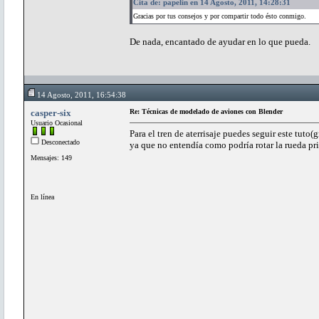
Cita de: papelin en 14 Agosto, 2011, 14:28:31
Gracias por tus consejos y por compartir todo ésto conmigo.
De nada, encantado de ayudar en lo que pueda.
14 Agosto, 2011, 16:54:38
casper-six
Re: Técnicas de modelado de aviones con Blender
Usuario Ocasional
Para el tren de aterrisaje puedes seguir este tut
Desconectado
ya que no entendía como podría rotar la rueda prin
Mensajes: 149
En línea