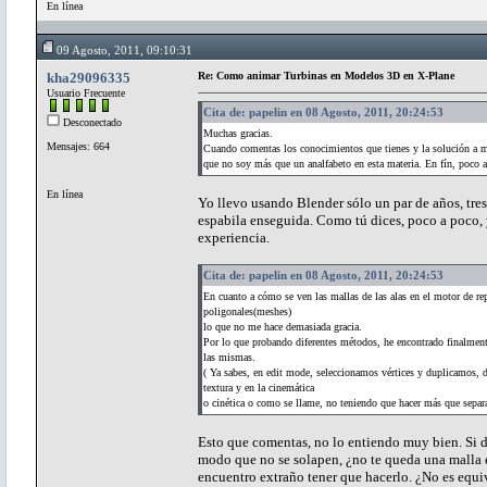
En línea
09 Agosto, 2011, 09:10:31
kha29096335
Re: Como animar Turbinas en Modelos 3D en X-Plane
Usuario Frecuente
Cita de: papelin en 08 Agosto, 2011, 20:24:53
Desconectado
Muchas gracias.
Mensajes: 664
Cuando comentas los conocimientos que tienes y la solución a m
que no soy más que un analfabeto en esta materia. En fín, poco 
En línea
Yo llevo usando Blender sólo un par de años, tre
espabila enseguida. Como tú dices, poco a poco,
experiencia.
Cita de: papelin en 08 Agosto, 2011, 20:24:53
En cuanto a cómo se ven las mallas de las alas en el motor de re
poligonales(meshes)
lo que no me hace demasiada gracia.
Por lo que probando diferentes métodos, he encontrado finalmente 
las mismas.
( Ya sabes, en edit mode, seleccionamos vértices y duplicamos, 
textura y en la cinemática
o cinética o como se llame, no teniendo que hacer más que separar
Esto que comentas, no lo entiendo muy bien. Si du
modo que no se solapen, ¿no te queda una malla 
encuentro extraño tener que hacerlo. ¿No es equiv