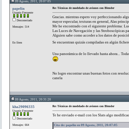
09 Agosto, 2011, 20:07:05
papelin
Re: Técnicas de modelado de aviones con Blender
Usuario Frecuente
Gracias. mientras espero voy perfeccionando algun
Desconectado
mayor especular, texturas en general, Alas princip
Me he encontrado con el siguiente problema: Luc
Mensajes: 514
Las Luces de Navegación y las Stroboscópicas par
Alguien sabe como acceder a los datos de posició
Se encuentran quizás compiladas en algún ficher
En línea
Una panorámica de lo llevado hasta ahora... Todav
No logro encontrar unas buenas fotos con resoluci
canela
09 Agosto, 2011, 20:31:20
kha29096335
Re: Técnicas de modelado de aviones con Blender
Usuario Frecuente
Te he enviado e-mail con los Slats algo modificad
Desconectado
Mensajes: 664
Cita de: papelin en 09 Agosto, 2011, 20:07:05