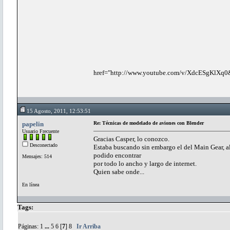
href="http://www.youtube.com/v/XdcESgKlXq0&
15 Agosto, 2011, 12:53:51
papelin
Re: Técnicas de modelado de aviones con Blender
Usuario Frecuente
Gracias Casper, lo conozco.
Desconectado
Estaba buscando sin embargo el del Main Gear, al 
podido encontrar
Mensajes: 514
por todo lo ancho y largo de internet.
Quien sabe onde...
En línea
Tags:
Páginas:
1
...
5
6
[
7
]
8
Ir Arriba