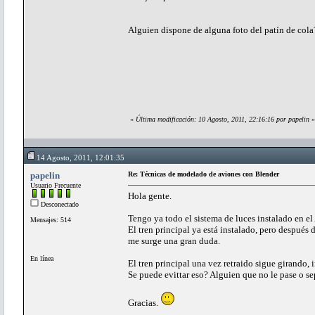
Alguien dispone de alguna foto del patín de cola?
«
Última modificación: 10 Agosto, 2011, 22:16:16 por papelin
»
14 Agosto, 2011, 12:01:35
papelin
Re: Técnicas de modelado de aviones con Blender
Usuario Frecuente
Hola gente.
Desconectado
Tengo ya todo el sistema de luces instalado en el 
Mensajes: 514
El tren principal ya está instalado, pero después 
me surge una gran duda.
En línea
El tren principal una vez retraido sigue girando,
Se puede evittar eso? Alguien que no le pase o se
Gracias.