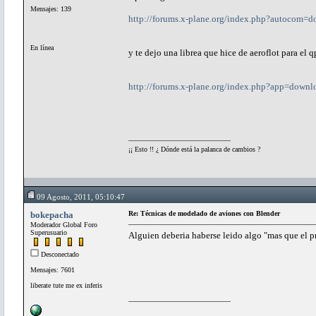
Mensajes: 139
http://forums.x-plane.org/index.php?autocom=
En línea
y te dejo una librea que hice de aeroflot para el 
http://forums.x-plane.org/index.php?app=down
¡¡ Esto !! ¿ Dónde está la palanca de cambios ?
09 Agosto, 2011, 05:10:47
bokepacha
Re: Técnicas de modelado de aviones con Blender
Moderador Global Foro
Superusuario
Alguien deberia haberse leido algo "mas que el p
Desconectado
Mensajes: 7601
liberate tute me ex inferis