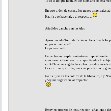
Todo el lío que había en los Slats and so está re
En otro orden de cosas... los trenes principales 
Habría que hacer algo al respecto...
Añadidos ganchos en las Alas.
Aproximando Tono de Texturas: Esta foto la he pill
un poco quemado?
Os parece real?
He hecho un desplazamiento en Exposición de Luz
compensar el tono oscuro al que tienden los obje
en X-Plane me cegaba hasta los ojos después de es
Las texturas que pillo, unas me parecen muy gris
No os fijéis en los colores de la librea Rojo y Na
¿Alguna sugerencia al respecto?
Estoy en proceso de texturización: añadiendo det