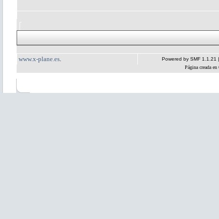
www.x-plane.es
.
Powered by SMF 1.1.21
Página creada en