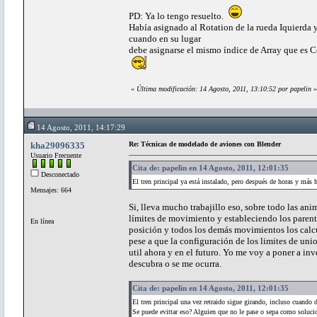
PD: Ya lo tengo resuelto.
Había asignado al Rotation de la rueda Iquierda y 
cuando en su lugar
debe asignarse el mismo índice de Array que es Cer
«
Última modificación: 14 Agosto, 2011, 13:10:52 por papelin
»
14 Agosto, 2011, 14:17:29
kha29096335
Re: Técnicas de modelado de aviones con Blender
Usuario Frecuente
Cita de: papelin en 14 Agosto, 2011, 12:01:35
Desconectado
El tren principal ya está instalado, pero después de horas y más h
Mensajes: 664
Si, lleva mucho trabajillo eso, sobre todo las an
límites de movimiento y estableciendo los paren
En línea
posición y todos los demás movimientos los calcu
pese a que la configuración de los limites de un
util ahora y en el futuro. Yo me voy a poner a i
descubra o se me ocurra.
Cita de: papelin en 14 Agosto, 2011, 12:01:35
El tren principal una vez retraido sigue girando, incluso cuando 
Se puede evittar eso? Alguien que no le pase o sepa como solucio