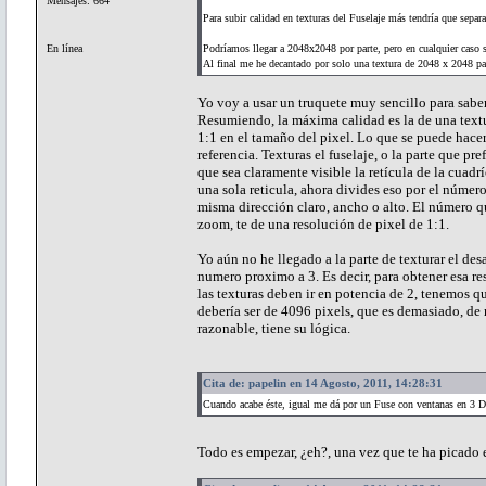
Mensajes: 664
Para subir calidad en texturas del Fuselaje más tendría que separ
En línea
Podríamos llegar a 2048x2048 por parte, pero en cualquier caso 
Al final me he decantado por solo una textura de 2048 x 2048 pa
Yo voy a usar un truquete muy sencillo para saber
Resumiendo, la máxima calidad es la de una text
1:1 en el tamaño del pixel. Lo que se puede hace
referencia. Texturas el fuselaje, o la parte que p
que sea claramente visible la retícula de la cuad
una sola reticula, ahora divides eso por el número 
misma dirección claro, ancho o alto. El número qu
zoom, te de una resolución de pixel de 1:1.
Yo aún no he llegado a la parte de texturar el de
numero proximo a 3. Es decir, para obtener esa 
las texturas deben ir en potencia de 2, tenemos 
debería ser de 4096 pixels, que es demasiado, de
razonable, tiene su lógica.
Cita de: papelin en 14 Agosto, 2011, 14:28:31
Cuando acabe éste, igual me dá por un Fuse con ventanas en 3 D
Todo es empezar, ¿eh?, una vez que te ha picado el