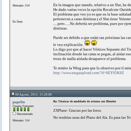
En la imagen que mando, relativo a un Slat, he de
Mensajes: 514
He dado varias veces la opción Recalcute Outsid
El problema que veo yo es que en la base señalad
pertenecen a caras distintas ( el Slat tiene Volu
En línea
.....pero......No debería ser problema, pues por e
distintas.
Puede ser debido a que están tan próximas las cara
le veo explicación.
Lo digo por que al hacer Vértices Separate del T
inclinación donde las caras se pegan, al aislar es
trozo de malla aislada desaparece el problema.
Te remito la Wing para que lo observes por tí mis
http://www.megaupload.com/?d=SEYS5KSZ
09 Agosto, 2011, 15:28:08
papelin
Re: Técnicas de modelado de aviones con Blender
Usuario Frecuente
ZXPlane: Gracias por las fotos.
Desconectado
No tendrías unas del Plano del Ala. Es para las T
Mensajes: 514