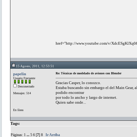
href="http://www.youtube.com/v/XdcESgKlXq0&
15 Agosto, 2011, 12:53:51
papelin
Re: Técnicas de modelado de aviones con Blender
Usuario Frecuente
Gracias Casper, lo conozco.
Desconectado
Estaba buscando sin embargo el del Main Gear, al 
podido encontrar
Mensajes: 514
por todo lo ancho y largo de internet.
Quien sabe onde...
En línea
Tags:
Páginas:
1
...
5
6
[
7
]
8
Ir Arriba