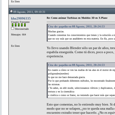
En línea
09 Agosto, 2011, 09:10:31
kha29096335
Re: Como animar Turbinas en Modelos 3D en X-Plane
Usuario Frecuente
Cita de: papelin en 08 Agosto, 2011, 20:24:53
Desconectado
Muchas gracias.
Mensajes: 664
Cuando comentas los conocimientos que tienes y la solución a m
que no soy más que un analfabeto en esta materia. En fín, poco 
En línea
Yo llevo usando Blender sólo un par de años, tre
espabila enseguida. Como tú dices, poco a poco,
experiencia.
Cita de: papelin en 08 Agosto, 2011, 20:24:53
En cuanto a cómo se ven las mallas de las alas en el motor de re
poligonales(meshes)
lo que no me hace demasiada gracia.
Por lo que probando diferentes métodos, he encontrado finalmente 
las mismas.
( Ya sabes, en edit mode, seleccionamos vértices y duplicamos, 
textura y en la cinemática
o cinética o como se llame, no teniendo que hacer más que separar
Esto que comentas, no lo entiendo muy bien. Si du
modo que no se solapen, ¿no te queda una malla 
encuentro extraño tener que hacerlo. ¿No es equiv