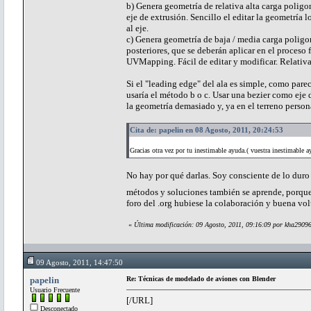
b) Genera geometría de relativa alta carga poligon
eje de extrusión. Sencillo el editar la geometría 
al eje.
c) Genera geometría de baja / media carga poligon
posteriores, que se deberán aplicar en el proces
UVMapping. Fácil de editar y modificar. Relativ
Si el "leading edge" del ala es simple, como parec
usaría el método b o c. Usar una bezier como eje 
la geometría demasiado y, ya en el terreno persona
Cita de: papelin en 08 Agosto, 2011, 20:24:53
Gracias otra vez por tu inestimable ayuda.( vuestra inestimable a
No hay por qué darlas. Soy consciente de lo duro
métodos y soluciones también se aprende, porque 
foro del .org hubiese la colaboración y buena vo
«
Última modificación: 09 Agosto, 2011, 09:16:09 por kha2909
09 Agosto, 2011, 14:47:50
papelin
Re: Técnicas de modelado de aviones con Blender
Usuario Frecuente
[/URL]
Desconectado