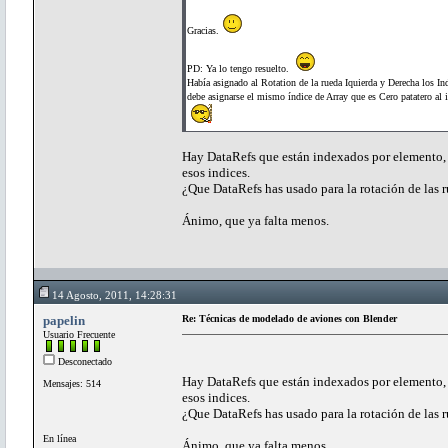
Gracias.
PD: Ya lo tengo resuelto.
Había asignado al Rotation de la rueda Iquierda y Derecha los Ind
debe asignarse el mismo índice de Array que es Cero patatero al i
Hay DataRefs que están indexados por elemento, ru
esos indices.
¿Que DataRefs has usado para la rotación de las 
Ánimo, que ya falta menos.
14 Agosto, 2011, 14:28:31
papelin
Re: Técnicas de modelado de aviones con Blender
Usuario Frecuente
Desconectado
Hay DataRefs que están indexados por elemento, ru
Mensajes: 514
esos indices.
¿Que DataRefs has usado para la rotación de las 
En línea
Ánimo, que ya falta menos.