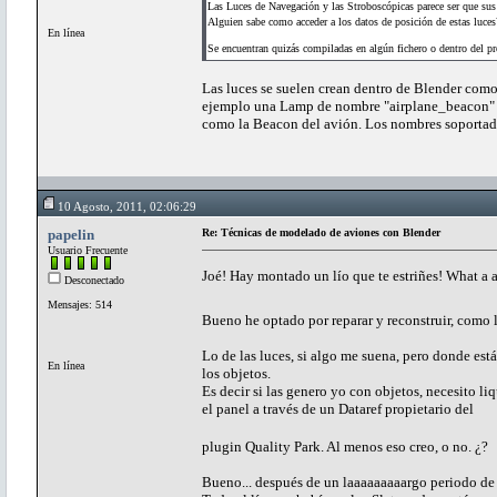
Las Luces de Navegación y las Stroboscópicas parece ser que sus 
Alguien sabe como acceder a los datos de posición de estas luces
En línea
Se encuentran quizás compiladas en algún fichero o dentro del 
Las luces se suelen crean dentro de Blender como 
ejemplo una Lamp de nombre "airplane_beacon" o
como la Beacon del avión. Los nombres soportado
10 Agosto, 2011, 02:06:29
papelin
Re: Técnicas de modelado de aviones con Blender
Usuario Frecuente
Joé! Hay montado un lío que te estriñes! What a
Desconectado
Mensajes: 514
Bueno he optado por reparar y reconstruir, como la
Lo de las luces, si algo me suena, pero donde est
En línea
los objetos.
Es decir si las genero yo con objetos, necesito liq
el panel a través de un Dataref propietario del
plugin Quality Park. Al menos eso creo, o no. ¿?
Bueno... después de un laaaaaaaaargo periodo de tr