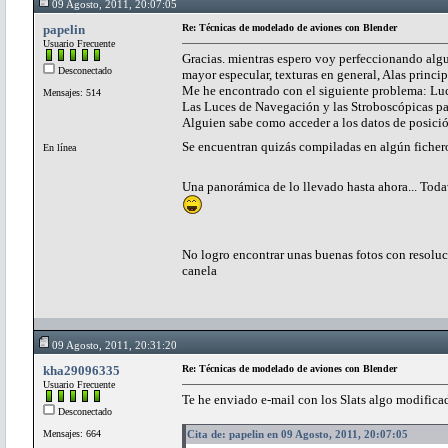
09 Agosto, 2011, 20:07:05
papelin
Re: Técnicas de modelado de aviones con Blender
Usuario Frecuente
Gracias. mientras espero voy perfeccionando algun
Desconectado
mayor especular, texturas en general, Alas princip
Me he encontrado con el siguiente problema: Luc
Mensajes: 514
Las Luces de Navegación y las Stroboscópicas par
Alguien sabe como acceder a los datos de posició
Se encuentran quizás compiladas en algún ficher
En línea
Una panorámica de lo llevado hasta ahora... Todav
No logro encontrar unas buenas fotos con resoluci
canela
09 Agosto, 2011, 20:31:20
kha29096335
Re: Técnicas de modelado de aviones con Blender
Usuario Frecuente
Te he enviado e-mail con los Slats algo modificad
Desconectado
Mensajes: 664
Cita de: papelin en 09 Agosto, 2011, 20:07:05