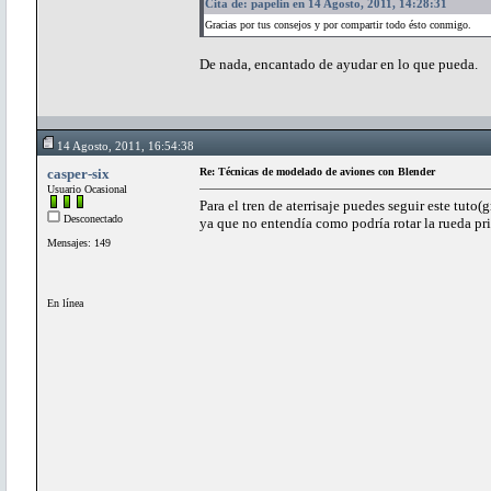
Cita de: papelin en 14 Agosto, 2011, 14:28:31
Gracias por tus consejos y por compartir todo ésto conmigo.
De nada, encantado de ayudar en lo que pueda.
14 Agosto, 2011, 16:54:38
casper-six
Re: Técnicas de modelado de aviones con Blender
Usuario Ocasional
Para el tren de aterrisaje puedes seguir este tut
Desconectado
ya que no entendía como podría rotar la rueda prin
Mensajes: 149
En línea