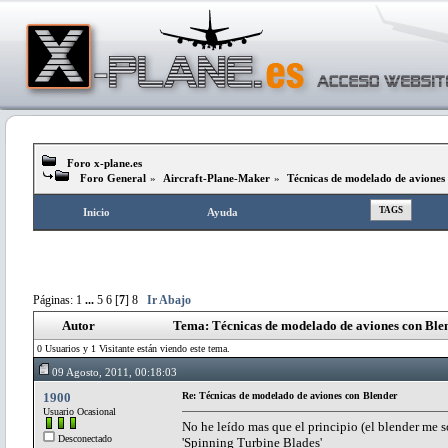
Foro x-plane.es
Foro General
»
Aircraft-Plane-Maker
»
Técnicas de modelado de aviones
TAGS
Inicio
Ayuda
Páginas:
1
...
5
6
[
7
]
8
Ir Abajo
Autor
Tema: Técnicas de modelado de aviones con Ble
0 Usuarios y 1 Visitante están viendo este tema.
09 Agosto, 2011, 00:18:03
1900
Re: Técnicas de modelado de aviones con Blender
Usuario Ocasional
No he leído mas que el principio (el blender me s
Desconectado
'Spinning Turbine Blades'