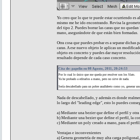
Yo creo que lo que te puede estar ocurriendo es 
mismo me he ido encontrando. Revisa la geometría
del tipo 2. Puedes borrar las caras que no quedan 
mano, asegurándote de que están bien formadas.
Otra cosa que puedes probar es a separar dichas p
caras. A ese nuevo objeto le aplicas un modificado
objeto en concreto y puedes dar mayor resolución
resultado depende de cada caso concreto.
Cita de: papelin en 08 Agosto, 2011, 20:24:53
Por lo cual lo único que me queda por resolver son los Slats.
Ya he probado a editarlos a mano, pero no sirve de nada.
Sería descabellado para un pobre analfabeto como yo, generar un
Nada de descabellado, y además es donde realmente
lo largo del "leading edge", esto lo puedes conseg
a) Mediante una bezier que define el perfil y otra 
b) Mediante una bezier que define el perfil, la co
c) Mediante un poly creado a mano, para el perfil
Ventajas e inconvenientes
a) Genera geometría de muy alta carga poligonal, s