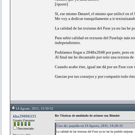
[/quote]
Sí, ese mismo Dataref, el mismo que utilicé en el
Me voy a dedicar tranquilamente a ir texturizando
La calidad de las texturas del Fuse ya no las he p
Para subir calidad en texturas del Fuselaje más t
independientes.
Podríamos llegar a 2048x2048 por parte, pero en 
Al final me he decantado por solo una textura de
Cuando acabe éste, igual me dá por un Fuse con v
Gracias por tus consejos y por compartir todo és
14 Agosto, 2011, 15:59:32
kha29096335
Re: Técnicas de modelado de aviones con Blender
Usuario Frecuente
Cita de: papelin en 14 Agosto, 2011, 14:28:31
Desconectado
La calidad de las texturas del Fuse ya no las he podido mejorar.