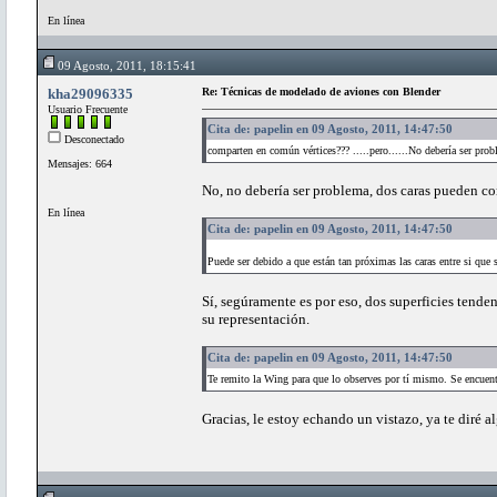
En línea
09 Agosto, 2011, 18:15:41
kha29096335
Re: Técnicas de modelado de aviones con Blender
Usuario Frecuente
Cita de: papelin en 09 Agosto, 2011, 14:47:50
Desconectado
comparten en común vértices??? .....pero......No debería ser pro
Mensajes: 664
No, no debería ser problema, dos caras pueden co
En línea
Cita de: papelin en 09 Agosto, 2011, 14:47:50
Puede ser debido a que están tan próximas las caras entre si que 
Sí, segúramente es por eso, dos superficies tende
su representación.
Cita de: papelin en 09 Agosto, 2011, 14:47:50
Te remito la Wing para que lo observes por tí mismo. Se encuentr
Gracias, le estoy echando un vistazo, ya te diré a