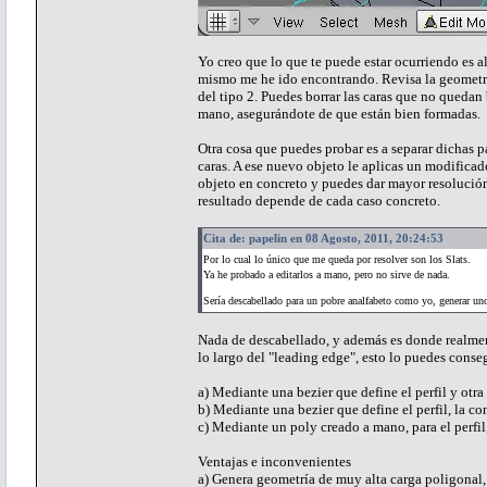
Yo creo que lo que te puede estar ocurriendo es 
mismo me he ido encontrando. Revisa la geometría
del tipo 2. Puedes borrar las caras que no quedan 
mano, asegurándote de que están bien formadas.
Otra cosa que puedes probar es a separar dichas p
caras. A ese nuevo objeto le aplicas un modificado
objeto en concreto y puedes dar mayor resolución
resultado depende de cada caso concreto.
Cita de: papelin en 08 Agosto, 2011, 20:24:53
Por lo cual lo único que me queda por resolver son los Slats.
Ya he probado a editarlos a mano, pero no sirve de nada.
Sería descabellado para un pobre analfabeto como yo, generar un
Nada de descabellado, y además es donde realmente
lo largo del "leading edge", esto lo puedes conseg
a) Mediante una bezier que define el perfil y otra 
b) Mediante una bezier que define el perfil, la co
c) Mediante un poly creado a mano, para el perfil
Ventajas e inconvenientes
a) Genera geometría de muy alta carga poligonal, s