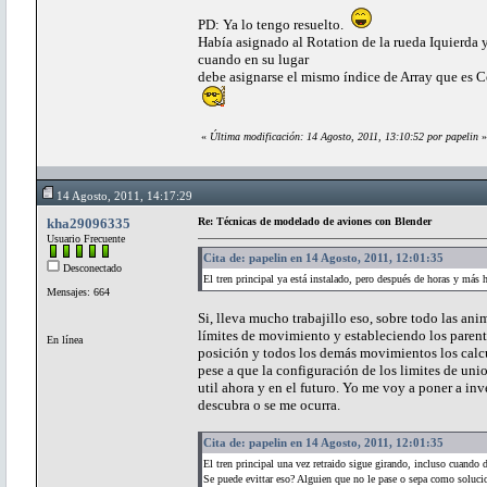
PD: Ya lo tengo resuelto.
Había asignado al Rotation de la rueda Iquierda y 
cuando en su lugar
debe asignarse el mismo índice de Array que es Cer
«
Última modificación: 14 Agosto, 2011, 13:10:52 por papelin
»
14 Agosto, 2011, 14:17:29
kha29096335
Re: Técnicas de modelado de aviones con Blender
Usuario Frecuente
Cita de: papelin en 14 Agosto, 2011, 12:01:35
Desconectado
El tren principal ya está instalado, pero después de horas y más h
Mensajes: 664
Si, lleva mucho trabajillo eso, sobre todo las an
límites de movimiento y estableciendo los paren
En línea
posición y todos los demás movimientos los calcu
pese a que la configuración de los limites de un
util ahora y en el futuro. Yo me voy a poner a i
descubra o se me ocurra.
Cita de: papelin en 14 Agosto, 2011, 12:01:35
El tren principal una vez retraido sigue girando, incluso cuando 
Se puede evittar eso? Alguien que no le pase o sepa como solucio