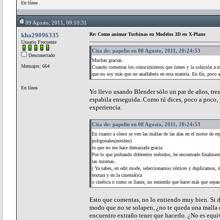
En línea
09 Agosto, 2011, 09:10:31
kha29096335
Re: Como animar Turbinas en Modelos 3D en X-Plane
Usuario Frecuente
Cita de: papelin en 08 Agosto, 2011, 20:24:53
Desconectado
Muchas gracias.
Mensajes: 664
Cuando comentas los conocimientos que tienes y la solución a m
que no soy más que un analfabeto en esta materia. En fín, poco 
En línea
Yo llevo usando Blender sólo un par de años, tre
espabila enseguida. Como tú dices, poco a poco,
experiencia.
Cita de: papelin en 08 Agosto, 2011, 20:24:53
En cuanto a cómo se ven las mallas de las alas en el motor de re
poligonales(meshes)
lo que no me hace demasiada gracia.
Por lo que probando diferentes métodos, he encontrado finalmente 
las mismas.
( Ya sabes, en edit mode, seleccionamos vértices y duplicamos, 
textura y en la cinemática
o cinética o como se llame, no teniendo que hacer más que separar
Esto que comentas, no lo entiendo muy bien. Si du
modo que no se solapen, ¿no te queda una malla 
encuentro extraño tener que hacerlo. ¿No es equiv