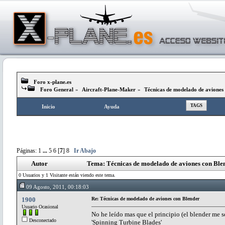
Foro x-plane.es
Foro General
»
Aircraft-Plane-Maker
»
Técnicas de modelado de aviones
TAGS
Inicio
Ayuda
Páginas:
1
...
5
6
[
7
]
8
Ir Abajo
Autor
Tema: Técnicas de modelado de aviones con Ble
0 Usuarios y 1 Visitante están viendo este tema.
09 Agosto, 2011, 00:18:03
1900
Re: Técnicas de modelado de aviones con Blender
Usuario Ocasional
No he leído mas que el principio (el blender me s
Desconectado
'Spinning Turbine Blades'