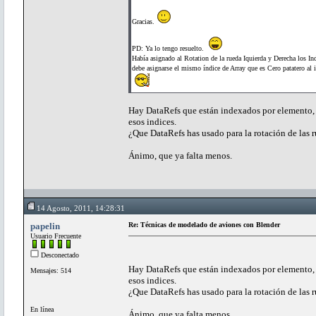
Gracias.
PD: Ya lo tengo resuelto.
Había asignado al Rotation de la rueda Iquierda y Derecha los Ind
debe asignarse el mismo índice de Array que es Cero patatero al i
Hay DataRefs que están indexados por elemento, ru
esos indices.
¿Que DataRefs has usado para la rotación de las 
Ánimo, que ya falta menos.
14 Agosto, 2011, 14:28:31
papelin
Re: Técnicas de modelado de aviones con Blender
Usuario Frecuente
Desconectado
Hay DataRefs que están indexados por elemento, ru
Mensajes: 514
esos indices.
¿Que DataRefs has usado para la rotación de las 
En línea
Ánimo, que ya falta menos.