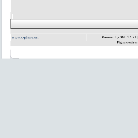
www.x-plane.es
.
Powered by SMF 1.1.21
Página creada en