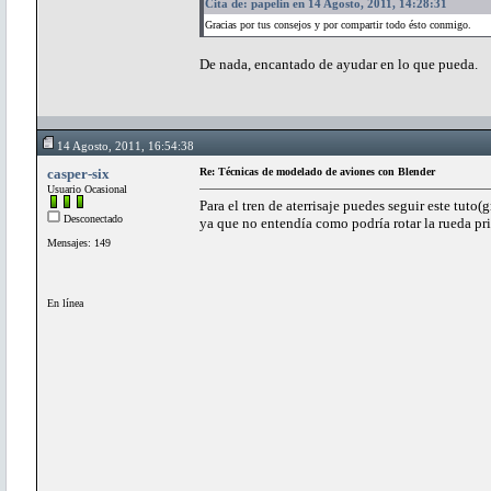
Cita de: papelin en 14 Agosto, 2011, 14:28:31
Gracias por tus consejos y por compartir todo ésto conmigo.
De nada, encantado de ayudar en lo que pueda.
14 Agosto, 2011, 16:54:38
casper-six
Re: Técnicas de modelado de aviones con Blender
Usuario Ocasional
Para el tren de aterrisaje puedes seguir este tut
Desconectado
ya que no entendía como podría rotar la rueda prin
Mensajes: 149
En línea