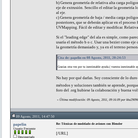
b) Genera geometría de relativa alta carga poligon
eje de extrusión. Sencillo el editar la geometría 
al eje.
c) Genera geometría de baja / media carga poligon
posteriores, que se deberán aplicar en el proces
UVMapping. Fácil de editar y modificar. Relativ
Si el "leading edge" del ala es simple, como parec
usaría el método b o c. Usar una bezier como eje 
la geometría demasiado y, ya en el terreno persona
Cita de: papelin en 08 Agosto, 2011, 20:24:53
Gracias otra vez por tu inestimable ayuda.( vuestra inestimable a
No hay por qué darlas. Soy consciente de lo duro
métodos y soluciones también se aprende, porque 
foro del .org hubiese la colaboración y buena vo
«
Última modificación: 09 Agosto, 2011, 09:16:09 por kha2909
09 Agosto, 2011, 14:47:50
papelin
Re: Técnicas de modelado de aviones con Blender
Usuario Frecuente
[/URL]
Desconectado