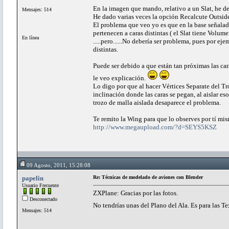
En la imagen que mando, relativo a un Slat, he de
Mensajes: 514
He dado varias veces la opción Recalcute Outsid
El problema que veo yo es que en la base señalad
pertenecen a caras distintas ( el Slat tiene Volu
En línea
.....pero......No debería ser problema, pues por e
distintas.
Puede ser debido a que están tan próximas las cara
le veo explicación.
Lo digo por que al hacer Vértices Separate del T
inclinación donde las caras se pegan, al aislar es
trozo de malla aislada desaparece el problema.
Te remito la Wing para que lo observes por tí mis
http://www.megaupload.com/?d=SEYS5KSZ
09 Agosto, 2011, 15:28:08
papelin
Re: Técnicas de modelado de aviones con Blender
Usuario Frecuente
ZXPlane: Gracias por las fotos.
Desconectado
No tendrías unas del Plano del Ala. Es para las T
Mensajes: 514