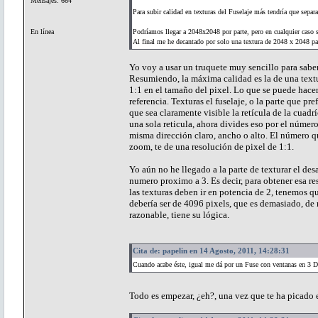
Mensajes: 664
Para subir calidad en texturas del Fuselaje más tendría que separ
En línea
Podríamos llegar a 2048x2048 por parte, pero en cualquier caso 
Al final me he decantado por solo una textura de 2048 x 2048 pa
Yo voy a usar un truquete muy sencillo para saber
Resumiendo, la máxima calidad es la de una text
1:1 en el tamaño del pixel. Lo que se puede hace
referencia. Texturas el fuselaje, o la parte que p
que sea claramente visible la retícula de la cuad
una sola reticula, ahora divides eso por el número 
misma dirección claro, ancho o alto. El número qu
zoom, te de una resolución de pixel de 1:1.
Yo aún no he llegado a la parte de texturar el de
numero proximo a 3. Es decir, para obtener esa 
las texturas deben ir en potencia de 2, tenemos 
debería ser de 4096 pixels, que es demasiado, de
razonable, tiene su lógica.
Cita de: papelin en 14 Agosto, 2011, 14:28:31
Cuando acabe éste, igual me dá por un Fuse con ventanas en 3 D
Todo es empezar, ¿eh?, una vez que te ha picado el