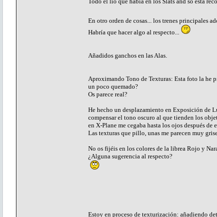
Todo el lío que había en los Slats and so está re
En otro orden de cosas... los trenes principales 
Habría que hacer algo al respecto...
Añadidos ganchos en las Alas.
Aproximando Tono de Texturas: Esta foto la he pill
un poco quemado?
Os parece real?
He hecho un desplazamiento en Exposición de Luz
compensar el tono oscuro al que tienden los obje
en X-Plane me cegaba hasta los ojos después de es
Las texturas que pillo, unas me parecen muy gris
No os fijéis en los colores de la librea Rojo y Na
¿Alguna sugerencia al respecto?
Estoy en proceso de texturización: añadiendo det