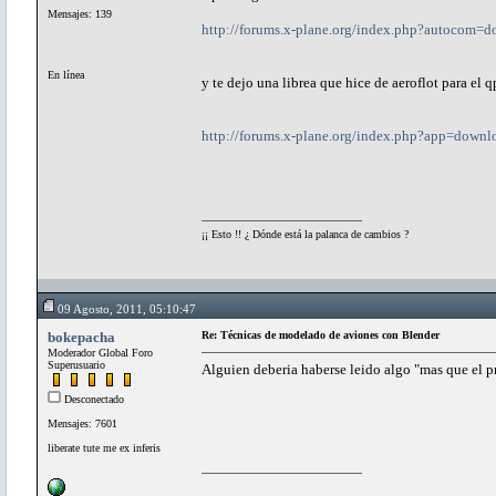
Mensajes: 139
http://forums.x-plane.org/index.php?autocom=
En línea
y te dejo una librea que hice de aeroflot para el 
http://forums.x-plane.org/index.php?app=down
¡¡ Esto !! ¿ Dónde está la palanca de cambios ?
09 Agosto, 2011, 05:10:47
bokepacha
Re: Técnicas de modelado de aviones con Blender
Moderador Global Foro
Superusuario
Alguien deberia haberse leido algo "mas que el p
Desconectado
Mensajes: 7601
liberate tute me ex inferis