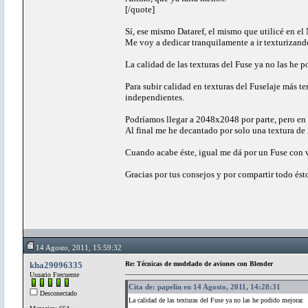
[/quote]
Sí, ese mismo Dataref, el mismo que utilicé en el
Me voy a dedicar tranquilamente a ir texturizando
La calidad de las texturas del Fuse ya no las he p
Para subir calidad en texturas del Fuselaje más t
independientes.
Podríamos llegar a 2048x2048 por parte, pero en 
Al final me he decantado por solo una textura de
Cuando acabe éste, igual me dá por un Fuse con v
Gracias por tus consejos y por compartir todo és
14 Agosto, 2011, 15:59:32
kha29096335
Re: Técnicas de modelado de aviones con Blender
Usuario Frecuente
Cita de: papelin en 14 Agosto, 2011, 14:28:31
Desconectado
La calidad de las texturas del Fuse ya no las he podido mejorar.