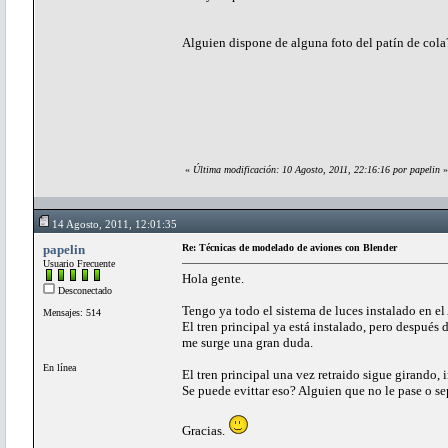
Alguien dispone de alguna foto del patín de cola?
«
Última modificación: 10 Agosto, 2011, 22:16:16 por papelin
»
14 Agosto, 2011, 12:01:35
papelin
Re: Técnicas de modelado de aviones con Blender
Usuario Frecuente
Hola gente.
Desconectado
Tengo ya todo el sistema de luces instalado en el 
Mensajes: 514
El tren principal ya está instalado, pero después 
me surge una gran duda.
En línea
El tren principal una vez retraido sigue girando,
Se puede evittar eso? Alguien que no le pase o se
Gracias.