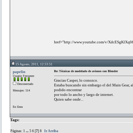
href="http://www.youtube.com/v/XdcESgKlXq0&
15 Agosto, 2011, 12:53:51
papelin
Re: Técnicas de modelado de aviones con Blender
Usuario Frecuente
Gracias Casper, lo conozco.
Desconectado
Estaba buscando sin embargo el del Main Gear, al 
podido encontrar
Mensajes: 514
por todo lo ancho y largo de internet.
Quien sabe onde...
En línea
Tags:
Páginas:
1
...
5
6
[
7
]
8
Ir Arriba