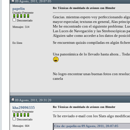
09 Agosto, 2011, 20:07:05
papelin
Re: Técnicas de modelado de aviones con Blender
Usuario Frecuente
Gracias. mientras espero voy perfeccionando algun
Desconectado
mayor especular, texturas en general, Alas princip
Me he encontrado con el siguiente problema: Luc
Mensajes: 514
Las Luces de Navegación y las Stroboscópicas par
Alguien sabe como acceder a los datos de posició
Se encuentran quizás compiladas en algún ficher
En línea
Una panorámica de lo llevado hasta ahora... Todav
No logro encontrar unas buenas fotos con resoluci
canela
09 Agosto, 2011, 20:31:20
kha29096335
Re: Técnicas de modelado de aviones con Blender
Usuario Frecuente
Te he enviado e-mail con los Slats algo modificad
Desconectado
Mensajes: 664
Cita de: papelin en 09 Agosto, 2011, 20:07:05