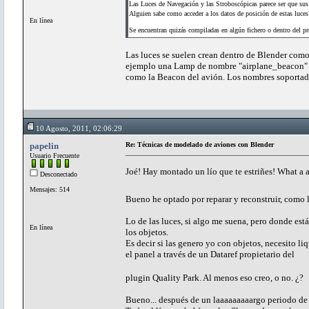
Las Luces de Navegación y las Stroboscópicas parece ser que sus 
Alguien sabe como acceder a los datos de posición de estas luces
En línea
Se encuentran quizás compiladas en algún fichero o dentro del 
Las luces se suelen crean dentro de Blender como 
ejemplo una Lamp de nombre "airplane_beacon" o
como la Beacon del avión. Los nombres soportado
10 Agosto, 2011, 02:06:29
papelin
Re: Técnicas de modelado de aviones con Blender
Usuario Frecuente
Joé! Hay montado un lío que te estriñes! What a
Desconectado
Mensajes: 514
Bueno he optado por reparar y reconstruir, como la
Lo de las luces, si algo me suena, pero donde est
En línea
los objetos.
Es decir si las genero yo con objetos, necesito liq
el panel a través de un Dataref propietario del
plugin Quality Park. Al menos eso creo, o no. ¿?
Bueno... después de un laaaaaaaaargo periodo de tr