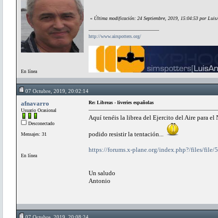
«
Última modificación: 24 Septiembre, 2019, 15:04:53 por Luis
http://www.airspotters.org/
En línea
07 Octubre, 2019, 20:02:14
afnavarro
Re: Libreas - liveries españolas
Usuario Ocasional
Aquí tenéis la librea del Ejercito del Aire para e
Desconectado
podido resistir la tentación...
Mensajes: 31
https://forums.x-plane.org/index.php?/files/file/
En línea
Un saludo
Antonio
07 Octubre, 2019, 20:08:24