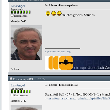
LuisAngel
Re: Libreas - liveries españolas
Superusuario
muchas gracias. Saludos.
Desconectado
Mensajes: 7446
http://www.airspotters.org/
En línea
11 Octubre, 2019, 18:57:35
LuisAngel
Re: Libreas - liveries españolas
Superusuario
Dreamfoil Bell 407 - El Toro EC-MNB (La Manc
Desconectado
https://forums.x-plane.org/index.php?/files/file/
Mensajes: 7446