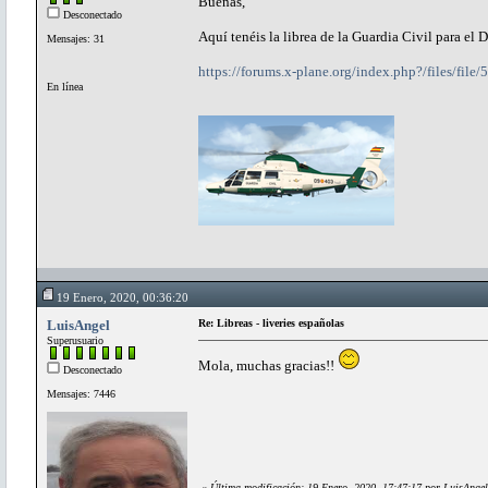
Buenas,
Desconectado
Aquí tenéis la librea de la Guardia Civil para el 
Mensajes: 31
https://forums.x-plane.org/index.php?/files/file
En línea
19 Enero, 2020, 00:36:20
LuisAngel
Re: Libreas - liveries españolas
Superusuario
Mola, muchas gracias!!
Desconectado
Mensajes: 7446
«
Última modificación: 19 Enero, 2020, 17:47:17 por LuisAngel