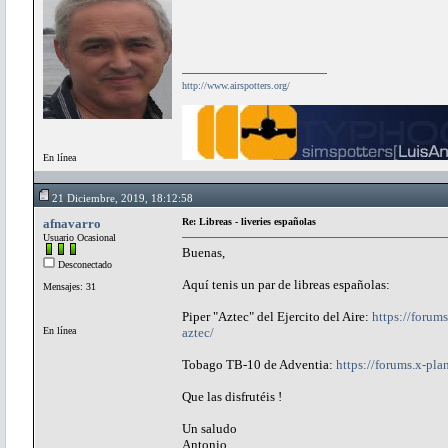
http://www.airspotters.org/
En línea
21 Diciembre, 2019, 18:12:58
afnavarro
Re: Libreas - liveries españolas
Usuario Ocasional
Buenas,
Desconectado
Aquí tenis un par de libreas españolas:
Mensajes: 31
Piper "Aztec" del Ejercito del Aire:
https://forums
En línea
aztec/
Tobago TB-10 de Adventia:
https://forums.x-plan
Que las disfrutéis !
Un saludo
Antonio