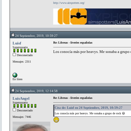
http://www.airspotters.org/
24 Septiembre, 2019, 10:59:27
Luisf
Re: Libreas - liveries españolas
Superusuario
Los conocía más por heavys. Me sonaba a grupo 
Desconectado
Mensajes: 2311
En línea
24 Septiembre, 2019, 12:14:58
LuisAngel
Re: Libreas - liveries españolas
Superusuario
Cita de: Luisf en 24 Septiembre, 2019, 10:59:27
Desconectado
Los conocía más por heavys. Me sonaba a grupo de rock 😃
Mensajes: 7446