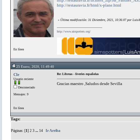
http://restauravia.fr/fichiers_zip/JB_Panther_
http://restauravia.fr/html/x-plane.html
«
Última modificación: 31 Diciembre, 2021, 10:36:07 por LuisA
http://www.airspotters.org/
En línea
25 Enero, 2020, 11:49:40
Cle
Re: Libreas - liveries españolas
Usuario reciente
Gracias maestro ,Saludos desde Sevilla
Desconectado
Mensajes: 9
En línea
Tags:
Páginas: [
1
]
2
3
...
14
Ir Arriba