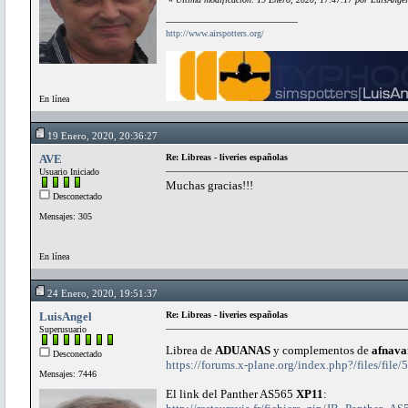
http://www.airspotters.org/
En línea
19 Enero, 2020, 20:36:27
AVE
Re: Libreas - liveries españolas
Usuario Iniciado
Muchas gracias!!!
Desconectado
Mensajes: 305
En línea
24 Enero, 2020, 19:51:37
LuisAngel
Re: Libreas - liveries españolas
Superusuario
Librea de
ADUANAS
y complementos de
afnava
Desconectado
https://forums.x-plane.org/index.php?/files/fil
Mensajes: 7446
El link del Panther AS565
XP11
: