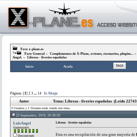
Foro x-plane.es
Foro General
»
Complementos de X-Plane, aviones, escenarios, plugins...
Angel.
»
Libreas - liveries españolas
TAGS
Inicio
Ayuda
Páginas: [
1
]
2
3
...
14
Ir Abajo
Autor
Tema: Libreas - liveries españolas (Leído 22743
0 Usuarios y 1 Visitante están viendo este tema.
23 Septiembre, 2019, 20:38:50
LuisAngel
Libreas - liveries españolas
Superusuario
Esta es una recopilación de una gran mayoría de
Desconectado