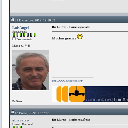
21 Diciembre, 2019, 19:10:03
LuisAngel
Re: Libreas - liveries españolas
Superusuario
Muchas gracias
Desconectado
Mensajes: 7446
http://www.airspotters.org/
En línea
18 Enero, 2020, 17:32:48
afnavarro
Re: Libreas - liveries españolas
Usuario Ocasional