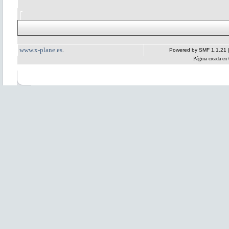
www.x-plane.es
.
Powered by SMF 1.1.21
Página creada en