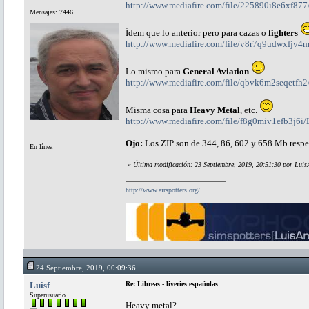
http://www.mediafire.com/file/225890i8e6xf877/
Mensajes: 7446
Ídem que lo anterior pero para cazas o
fighters
http://www.mediafire.com/file/v8r7q9udwxfjv4m/
Lo mismo para
General Aviation
http://www.mediafire.com/file/qbvk6m2seqetfh2/
Misma cosa para
Heavy Metal
, etc.
http://www.mediafire.com/file/f8g0miv1efb3j6i/
Ojo:
Los ZIP son de 344, 86, 602 y 658 Mb respe
En línea
«
Última modificación: 23 Septiembre, 2019, 20:51:30 por Luis
http://www.airspotters.org/
24 Septiembre, 2019, 00:09:36
Luisf
Re: Libreas - liveries españolas
Superusuario
Heavy metal?