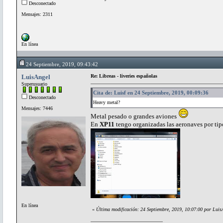
Desconectado
Mensajes: 2311
En línea
24 Septiembre, 2019, 09:43:42
LuisAngel
Re: Libreas - liveries españolas
Superusuario
Cita de: Luisf en 24 Septiembre, 2019, 00:09:36
Desconectado
Heavy metal?
Mensajes: 7446
Metal pesado o grandes aviones
En
XP11
tengo organizadas las aeronaves por tip
En línea
«
Última modificación: 24 Septiembre, 2019, 10:07:00 por Luis