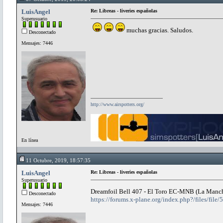
LuisAngel
Re: Libreas - liveries españolas
Superusuario
muchas gracias. Saludos.
Desconectado
Mensajes: 7446
http://www.airspotters.org/
En línea
11 Octubre, 2019, 18:57:35
LuisAngel
Re: Libreas - liveries españolas
Superusuario
Dreamfoil Bell 407 - El Toro EC-MNB (La Manc
Desconectado
https://forums.x-plane.org/index.php?/files/file/
Mensajes: 7446