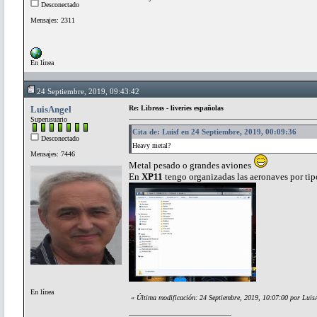
Desconectado
Mensajes: 2311
En línea
24 Septiembre, 2019, 09:43:42
LuisAngel
Re: Libreas - liveries españolas
Superusuario
Cita de: Luisf en 24 Septiembre, 2019, 00:09:36
Desconectado
Heavy metal?
Mensajes: 7446
Metal pesado o grandes aviones
En
XP11
tengo organizadas las aeronaves por tip
En línea
«
Última modificación: 24 Septiembre, 2019, 10:07:00 por Luis