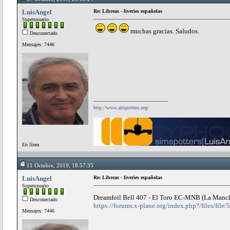
LuisAngel
Re: Libreas - liveries españolas
Superusuario
muchas gracias. Saludos.
Desconectado
Mensajes: 7446
http://www.airspotters.org/
En línea
11 Octubre, 2019, 18:57:35
LuisAngel
Re: Libreas - liveries españolas
Superusuario
Dreamfoil Bell 407 - El Toro EC-MNB (La Manc
Desconectado
https://forums.x-plane.org/index.php?/files/file/
Mensajes: 7446