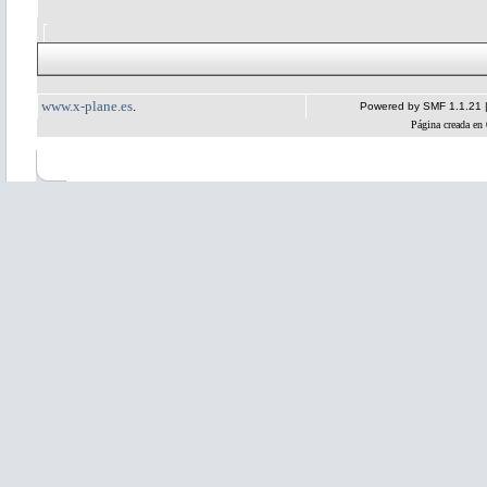
www.x-plane.es
.
Powered by SMF 1.1.21
Página creada en