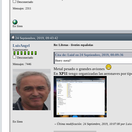
Desconectado
Mensajes: 2311
En línea
24 Septiembre, 2019, 09:43:42
LuisAngel
Re: Libreas - liveries españolas
Superusuario
Cita de: Luisf en 24 Septiembre, 2019, 00:09:36
Desconectado
Heavy metal?
Mensajes: 7446
Metal pesado o grandes aviones
En
XP11
tengo organizadas las aeronaves por tip
En línea
«
Última modificación: 24 Septiembre, 2019, 10:07:00 por Luis