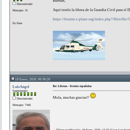
Buenas,
Desconectado
Aquí tenéis la librea de la Guardia Civil para el 
Mensajes: 31
https://forums.x-plane.org/index.php?/files/file
En línea
19 Enero, 2020, 00:36:20
LuisAngel
Re: Libreas - liveries españolas
Superusuario
Mola, muchas gracias!!
Desconectado
Mensajes: 7446
«
Última modificación: 19 Enero, 2020, 17:47:17 por LuisAngel