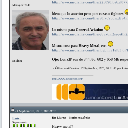
http://www.mediafire.com/file/225890i8e6xf877/
Mensajes: 7446
Ídem que lo anterior pero para cazas o
fighters
http://www.mediafire.com/file/v8r7q9udwxfjv4m/
Lo mismo para
General Aviation
http://www.mediafire.com/file/qbvk6m2seqetfh2/
Misma cosa para
Heavy Metal
, etc.
http://www.mediafire.com/file/f8g0miv1efb3j6i/
Ojo:
Los ZIP son de 344, 86, 602 y 658 Mb respe
En línea
«
Última modificación: 23 Septiembre, 2019, 20:51:30 por Luis
http://www.airspotters.org/
24 Septiembre, 2019, 00:09:36
Luisf
Re: Libreas - liveries españolas
Superusuario
Heavy metal?