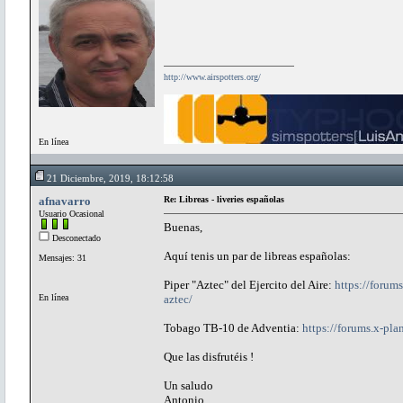
http://www.airspotters.org/
En línea
21 Diciembre, 2019, 18:12:58
afnavarro
Re: Libreas - liveries españolas
Usuario Ocasional
Buenas,
Desconectado
Aquí tenis un par de libreas españolas:
Mensajes: 31
Piper "Aztec" del Ejercito del Aire:
https://forums
En línea
aztec/
Tobago TB-10 de Adventia:
https://forums.x-plan
Que las disfrutéis !
Un saludo
Antonio