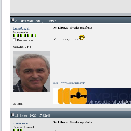
21 Diciembre, 2019, 19:10:03
LuisAngel
Re: Libreas - liveries españolas
Superusuario
Muchas gracias
Desconectado
Mensajes: 7446
http://www.airspotters.org/
En línea
18 Enero, 2020, 17:32:48
afnavarro
Re: Libreas - liveries españolas
Usuario Ocasional