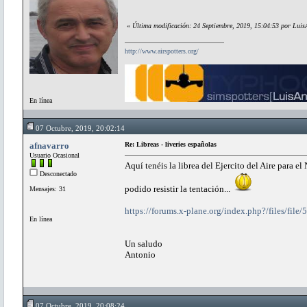
«
Última modificación: 24 Septiembre, 2019, 15:04:53 por Luis
http://www.airspotters.org/
En línea
07 Octubre, 2019, 20:02:14
afnavarro
Re: Libreas - liveries españolas
Usuario Ocasional
Aquí tenéis la librea del Ejercito del Aire para e
Desconectado
podido resistir la tentación...
Mensajes: 31
https://forums.x-plane.org/index.php?/files/file/
En línea
Un saludo
Antonio
07 Octubre, 2019, 20:08:24