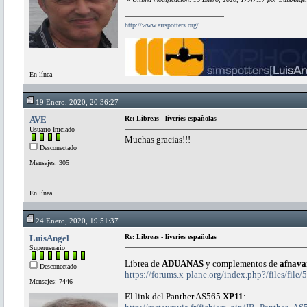
http://www.airspotters.org/
En línea
19 Enero, 2020, 20:36:27
AVE
Re: Libreas - liveries españolas
Usuario Iniciado
Muchas gracias!!!
Desconectado
Mensajes: 305
En línea
24 Enero, 2020, 19:51:37
LuisAngel
Re: Libreas - liveries españolas
Superusuario
Librea de
ADUANAS
y complementos de
afnava
Desconectado
https://forums.x-plane.org/index.php?/files/fil
Mensajes: 7446
El link del Panther AS565
XP11
: