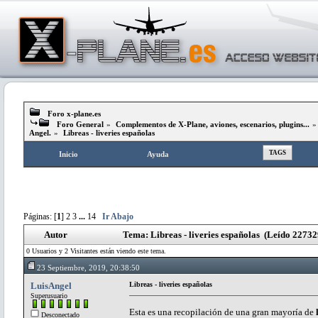
Foro x-plane.es
Foro General
»
Complementos de X-Plane, aviones, escenarios, plugins...
Angel.
»
Libreas - liveries españolas
TAGS
Inicio
Ayuda
Páginas: [
1
]
2
3
...
14
Ir Abajo
Autor
Tema: Libreas - liveries españolas (Leído 22732
0 Usuarios y 2 Visitantes están viendo este tema.
23 Septiembre, 2019, 20:38:50
LuisAngel
Libreas - liveries españolas
Superusuario
Esta es una recopilación de una gran mayoría de
Desconectado