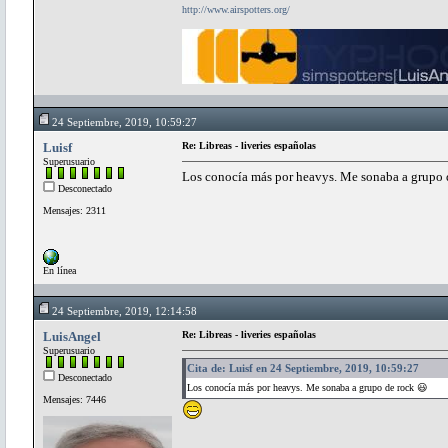
http://www.airspotters.org/
24 Septiembre, 2019, 10:59:27
Luisf
Re: Libreas - liveries españolas
Superusuario
Los conocía más por heavys. Me sonaba a grupo 
Desconectado
Mensajes: 2311
En línea
24 Septiembre, 2019, 12:14:58
LuisAngel
Re: Libreas - liveries españolas
Superusuario
Cita de: Luisf en 24 Septiembre, 2019, 10:59:27
Desconectado
Los conocía más por heavys. Me sonaba a grupo de rock 😃
Mensajes: 7446