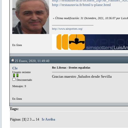
http://restauravia.fr/fichiers_zip/JB_Panther_
http://restauravia.fr/html/x-plane.html
«
Última modificación: 31 Diciembre, 2021, 10:36:07 por LuisA
http://www.airspotters.org/
En línea
25 Enero, 2020, 11:49:40
Cle
Re: Libreas - liveries españolas
Usuario reciente
Gracias maestro ,Saludos desde Sevilla
Desconectado
Mensajes: 9
En línea
Tags:
Páginas: [
1
]
2
3
...
14
Ir Arriba