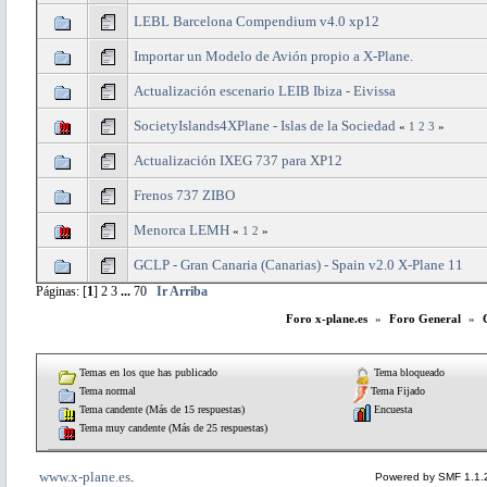
LEBL Barcelona Compendium v4.0 xp12
Importar un Modelo de Avión propio a X-Plane.
Actualización escenario LEIB Ibiza - Eivissa
SocietyIslands4XPlane - Islas de la Sociedad
«
1
2
3
»
Actualización IXEG 737 para XP12
Frenos 737 ZIBO
Menorca LEMH
«
1
2
»
GCLP - Gran Canaria (Canarias) - Spain v2.0 X-Plane 11
Páginas: [
1
]
2
3
...
70
Ir Arriba
Foro x-plane.es
»
Foro General
»
Temas en los que has publicado
Tema bloqueado
Tema normal
Tema Fijado
Tema candente (Más de 15 respuestas)
Encuesta
Tema muy candente (Más de 25 respuestas)
www.x-plane.es
.
Powered by SMF 1.1.