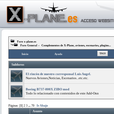
Foro x-plane.es
Foro General
»
Complementos de X-Plane, aviones, escenarios, plugins...
TAGS
Inicio
Ayuda
Subforos
El rincón de nuestro corresponsal Luis Angel.
Nuevos Aviones,Noticias, Escenarios...etc.etc.
Boeing B737-800X ZIBO mod
Todo lo relacionado con contenidos de este Add-Onn
Páginas: [
1
]
2
3
...
70
Ir Abajo
Asunto