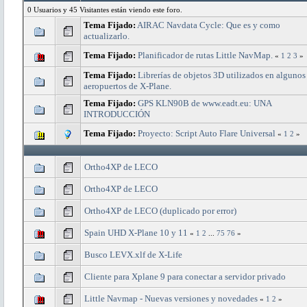
0 Usuarios y 45 Visitantes están viendo este foro.
Tema Fijado:
AIRAC Navdata Cycle: Que es y como
actualizarlo.
Tema Fijado:
Planificador de rutas Little NavMap.
«
1
2
3
»
Tema Fijado:
Librerías de objetos 3D utilizados en algunos
aeropuertos de X-Plane.
Tema Fijado:
GPS KLN90B de www.eadt.eu: UNA
INTRODUCCIÓN
Tema Fijado:
Proyecto: Script Auto Flare Universal
«
1
2
»
Ortho4XP de LECO
Ortho4XP de LECO
Ortho4XP de LECO (duplicado por error)
Spain UHD X-Plane 10 y 11
«
1
2
...
75
76
»
Busco LEVX.xlf de X-Life
Cliente para Xplane 9 para conectar a servidor privado
Little Navmap - Nuevas versiones y novedades
«
1
2
»