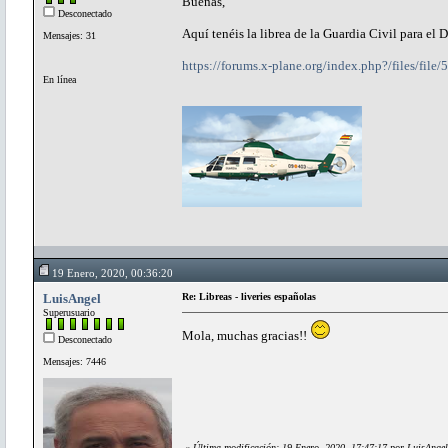
Buenas,
Desconectado
Aquí tenéis la librea de la Guardia Civil para el 
Mensajes: 31
https://forums.x-plane.org/index.php?/files/file
En línea
19 Enero, 2020, 00:36:20
LuisAngel
Re: Libreas - liveries españolas
Superusuario
Mola, muchas gracias!!
Desconectado
Mensajes: 7446
«
Última modificación: 19 Enero, 2020, 17:47:17 por LuisAngel