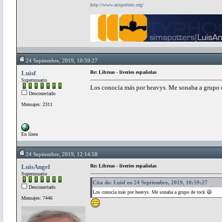
http://www.airspotters.org/
24 Septiembre, 2019, 10:59:27
Luisf
Re: Libreas - liveries españolas
Superusuario
Los conocía más por heavys. Me sonaba a grupo 
Desconectado
Mensajes: 2311
En línea
24 Septiembre, 2019, 12:14:58
LuisAngel
Re: Libreas - liveries españolas
Superusuario
Cita de: Luisf en 24 Septiembre, 2019, 10:59:27
Desconectado
Los conocía más por heavys. Me sonaba a grupo de rock 😃
Mensajes: 7446