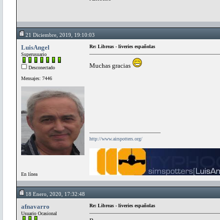
21 Diciembre, 2019, 19:10:03
LuisAngel
Re: Libreas - liveries españolas
Superusuario
Muchas gracias
Desconectado
Mensajes: 7446
http://www.airspotters.org/
En línea
18 Enero, 2020, 17:32:48
afnavarro
Re: Libreas - liveries españolas
Usuario Ocasional