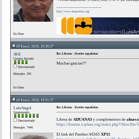
http://www.airspotters.org/
En línea
19 Enero, 2020, 20:36:27
AVE
Re: Libreas - liveries españolas
Usuario Iniciado
Muchas gracias!!!
Desconectado
Mensajes: 305
En línea
24 Enero, 2020, 19:51:37
LuisAngel
Re: Libreas - liveries españolas
Superusuario
Librea de
ADUANAS
y complementos de
afnava
Desconectado
https://forums.x-plane.org/index.php?/files/fil
Mensajes: 7446
El link del Panther AS565
XP11
: