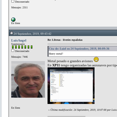
Desconectado
Mensajes: 2311
En línea
24 Septiembre, 2019, 09:43:42
LuisAngel
Re: Libreas - liveries españolas
Superusuario
Cita de: Luisf en 24 Septiembre, 2019, 00:09:36
Desconectado
Heavy metal?
Mensajes: 7446
Metal pesado o grandes aviones
En
XP11
tengo organizadas las aeronaves por tip
En línea
«
Última modificación: 24 Septiembre, 2019, 10:07:00 por Luis