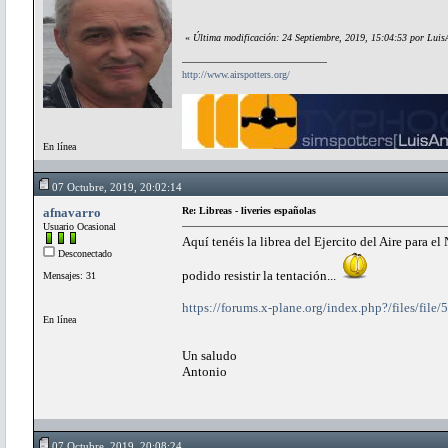
«
Última modificación: 24 Septiembre, 2019, 15:04:53 por Luis
http://www.airspotters.org/
En línea
07 Octubre, 2019, 20:02:14
afnavarro
Re: Libreas - liveries españolas
Usuario Ocasional
Aquí tenéis la librea del Ejercito del Aire para e
Desconectado
podido resistir la tentación...
Mensajes: 31
https://forums.x-plane.org/index.php?/files/file/
En línea
Un saludo
Antonio
07 Octubre, 2019, 20:08:24