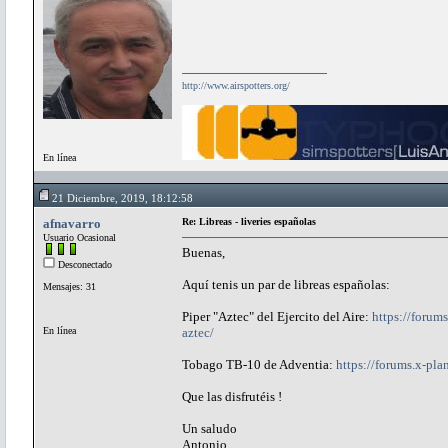
http://www.airspotters.org/
En línea
21 Diciembre, 2019, 18:12:58
afnavarro
Re: Libreas - liveries españolas
Usuario Ocasional
Buenas,
Desconectado
Aquí tenis un par de libreas españolas:
Mensajes: 31
Piper "Aztec" del Ejercito del Aire:
https://forums
En línea
aztec/
Tobago TB-10 de Adventia:
https://forums.x-plan
Que las disfrutéis !
Un saludo
Antonio