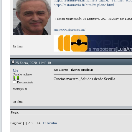
http://restauravia.fr/fichiers_zip/JB_Panther_
http://restauravia.fr/html/x-plane.html
«
Última modificación: 31 Diciembre, 2021, 10:36:07 por LuisA
http://www.airspotters.org/
En línea
25 Enero, 2020, 11:49:40
Cle
Re: Libreas - liveries españolas
Usuario reciente
Gracias maestro ,Saludos desde Sevilla
Desconectado
Mensajes: 9
En línea
Tags:
Páginas: [
1
]
2
3
...
14
Ir Arriba