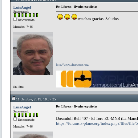
LuisAngel
Re: Libreas - liveries españolas
Superusuario
muchas gracias. Saludos.
Desconectado
Mensajes: 7446
http://www.airspotters.org/
En línea
11 Octubre, 2019, 18:57:35
LuisAngel
Re: Libreas - liveries españolas
Superusuario
Dreamfoil Bell 407 - El Toro EC-MNB (La Manc
Desconectado
https://forums.x-plane.org/index.php?/files/file/
Mensajes: 7446