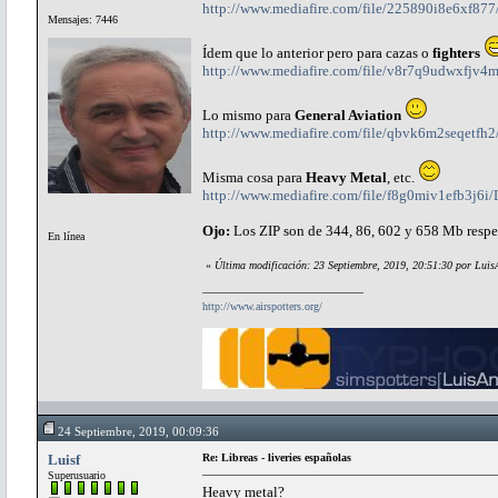
http://www.mediafire.com/file/225890i8e6xf877/
Mensajes: 7446
Ídem que lo anterior pero para cazas o
fighters
http://www.mediafire.com/file/v8r7q9udwxfjv4m/
Lo mismo para
General Aviation
http://www.mediafire.com/file/qbvk6m2seqetfh2/
Misma cosa para
Heavy Metal
, etc.
http://www.mediafire.com/file/f8g0miv1efb3j6i/
Ojo:
Los ZIP son de 344, 86, 602 y 658 Mb respe
En línea
«
Última modificación: 23 Septiembre, 2019, 20:51:30 por Luis
http://www.airspotters.org/
24 Septiembre, 2019, 00:09:36
Luisf
Re: Libreas - liveries españolas
Superusuario
Heavy metal?