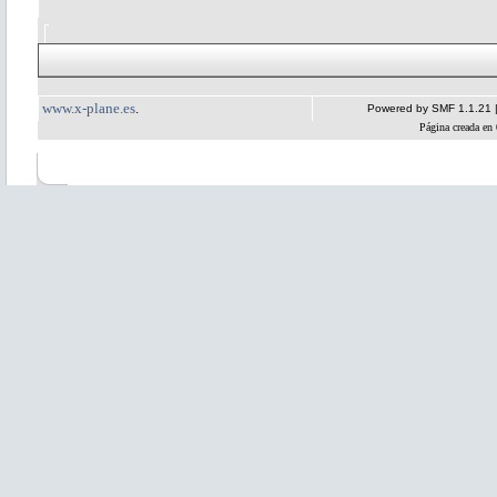
www.x-plane.es
.
Powered by SMF 1.1.21
Página creada en