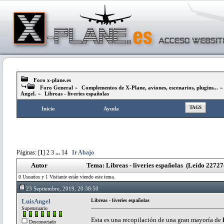
Foro x-plane.es
Foro General
»
Complementos de X-Plane, aviones, escenarios, plugins...
Angel.
»
Libreas - liveries españolas
TAGS
Inicio
Ayuda
Páginas: [
1
]
2
3
...
14
Ir Abajo
Autor
Tema: Libreas - liveries españolas (Leído 22727
0 Usuarios y 1 Visitante están viendo este tema.
23 Septiembre, 2019, 20:38:50
LuisAngel
Libreas - liveries españolas
Superusuario
Esta es una recopilación de una gran mayoría de
Desconectado