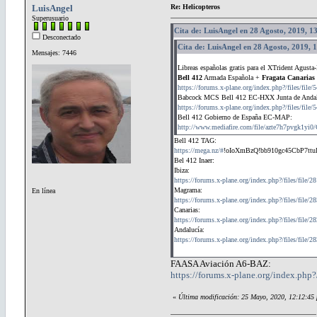
LuisAngel
Re: Helicopteros
Superusuario
Cita de: LuisAngel en 28 Agosto, 2019, 1
Desconectado
Cita de: LuisAngel en 28 Agosto, 2019, 
Mensajes: 7446
Libreas españolas gratis para el XTrident Agusta
Bell 412
Armada Española +
Fragata Canarias
https://forums.x-plane.org/index.php?/files/fil
Babcock MCS Bell 412 EC-HXX Junta de Andal
https://forums.x-plane.org/index.php?/files/file
Bell 412 Gobierno de España EC-MAP:
http://www.mediafire.com/file/azte7h7pvgk1
Bell 412 TAG:
https://mega.nz/#
!oIoXmBzQ!bb910gc45CbP7t
Bel 412 Inaer:
Ibiza:
https://forums.x-plane.org/index.php?/files/file/28
Magrama:
En línea
https://forums.x-plane.org/index.php?/files/file/28
Canarias:
https://forums.x-plane.org/index.php?/files/file/28
Andalucía:
https://forums.x-plane.org/index.php?/files/file/28
FAASA Aviación A6-BAZ:
https://forums.x-plane.org/index.php
«
Última modificación: 25 Mayo, 2020, 12:12:45