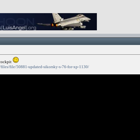
ockpit
/files/file/50881-updated-sikorsky-s-76-for-xp-1130/