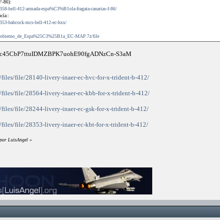
F-86):
54358-bell-412-armada-espa%C3%B1ola-fragata-canarias-f-86/
cía::
54353-babcock-mcs-bell-412-ec-hxx/
0/Gobierno_de_Espa%25C3%25B1a_EC-MAP.7z/file
gc45CbP7ttuIDMZBPK7uohE90fgADNzCn-S3aM
files/file/28140-livery-inaer-ec-hvc-for-x-trident-b-412/
files/file/28564-livery-inaer-ec-kbb-for-x-trident-b-412/
files/file/28244-livery-inaer-ec-gsk-for-x-trident-b-412/
files/file/28353-livery-inaer-ec-kbt-for-x-trident-b-412/
 por LuisAngel
»