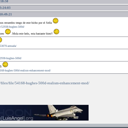
:18:50
13:24:03
 10:49:21
os recuerdos tengo de este bicho por el Sella
ile/52938-hughes-500d/
iores
.Mola este helo, esta bastante bien!!
e/53070-armada/
/52938-hughes-500d/
5
/54168-hughes-500d-realism-enhancement-mod/
?/files/file/54168-hughes-500d-realism-enhancement-mod/