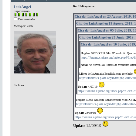
LuisAngel
Re: Helicopteros
Superusuario
Cita de: LuisAngel en 23 Agosto, 2019, 1
Desconectado
Cita de: LuisAngel en 19 Agosto, 2019, 
Mensajes: 7446
Cita de: LuisAngel en 05 Julio, 2019, 1
Cita de: LuisAngel en 23 Junio, 2019,
Cita de: LuisAngel en 16 Junio, 2019
Hughes 500D
XP11.30+ 3D
cockpit. Que bue
https://forums.x-plane.org/index.php?/files/
Nota:
No sirven las libreas de versiones ante
Librea de la Armada Española para este helo
https://forums.x-plane.org/index.php?/files/fi
En línea
Update
4/07/19
https://forums.x-plane.org/index.php?/files/fil
Hughes 500D Realism Enhancement Mod
XP11.
https://forums.x-plane.org/index.php?/files/fil
Update
23/08/19
https://forums.x-plane.org/index.php?/files/file
Update
15/09/19