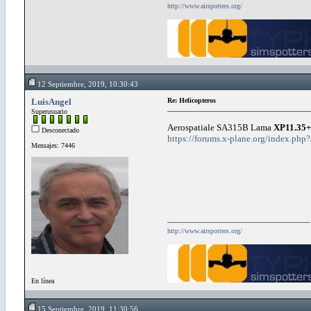
http://www.airspotters.org/
12 Septiembre, 2019, 10:30:43
LuisAngel
Re: Helicopteros
Superusuario
Aerospatiale SA315B Lama
XP11.35+
Desconectado
https://forums.x-plane.org/index.php
Mensajes: 7446
http://www.airspotters.org/
En línea
15 Septiembre, 2019, 11:30:56