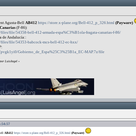
dent Agusta-Bell
AB412
https://store.x-plane.org/Bell-412_p_326.html
(Payware)
 Canarias
(F-86):
?/files/file/54358-bell-412-armada-espa%C3%B1ola-fragata-canarias-f-86/
 de Andalucía::
/files/file/54353-babcock-mcs-bell-412-ec-hxx/
P:
e7h7pvgk1yi0/Gobierno_de_Espa%25C3%25B1a_EC-MAP.7z/file
 por LuisAngel
»
2:54:57
Bell
AB412
https://store.x-plane.org/Bell-412_p_326.html
(Payware)