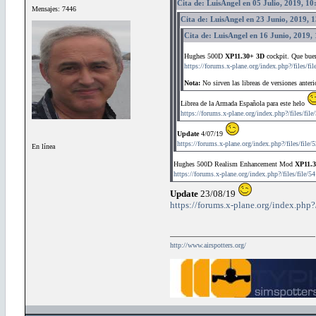
Cita de: LuisAngel en 05 Julio, 2019, 10
Mensajes: 7446
Cita de: LuisAngel en 23 Junio, 2019, 
Cita de: LuisAngel en 16 Junio, 2019,
Hughes 500D
XP11.30+ 3D
cockpit. Que buen
https://forums.x-plane.org/index.php?/files/f
Nota:
No sirven las libreas de versiones anter
Librea de la Armada Española para este helo
https://forums.x-plane.org/index.php?/files/fil
Update
4/07/19
https://forums.x-plane.org/index.php?/files/file
En línea
Hughes 500D Realism Enhancement Mod
XP11.3
https://forums.x-plane.org/index.php?/files/file
Update
23/08/19
https://forums.x-plane.org/index.php
http://www.airspotters.org/