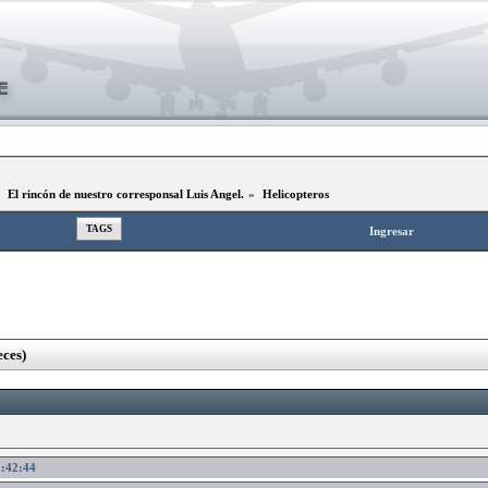
»
El rincón de nuestro corresponsal Luis Angel.
»
Helicopteros
TAGS
Ingresar
ces)
0:42:44