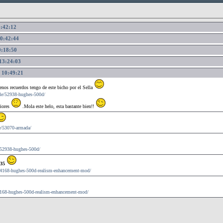
0:42:12
10:42:44
0:18:50
 13:24:03
, 10:49:21
nos recuerdos tengo de este bicho por el Sella
file/52938-hughes-500d/
riores
.Mola este helo, esta bastante bien!!
le/53070-armada/
e/52938-hughes-500d/
35
e/54168-hughes-500d-realism-enhancement-mod/
/54168-hughes-500d-realism-enhancement-mod/