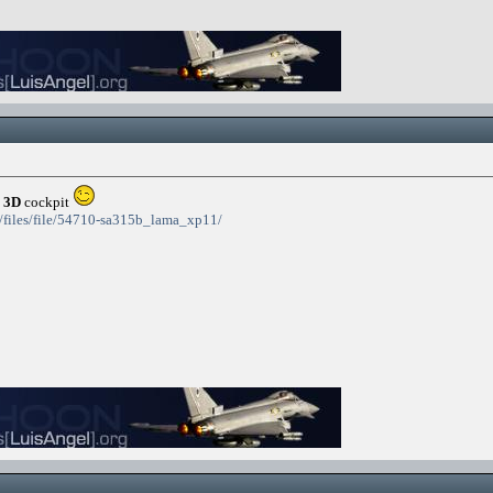
 3D
cockpit
?/files/file/54710-sa315b_lama_xp11/