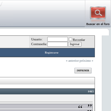
Usuario:
Recordar
Contraseña:
Registrarse
« anterior
próximo »
IMPRIMIR
#465