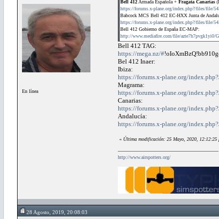
Bell 412
Armada Española +
Fragata Canarias
(
https://forums.x-plane.org/index.php?/files/file/
Babcock MCS Bell 412 EC-HXX Junta de Andalu
https://forums.x-plane.org/index.php?/files/file/
Bell 412 Gobierno de España EC-MAP:
http://www.mediafire.com/file/azte7h7pvgk1yi
Bell 412 TAG:
https://mega.nz/#
!oIoXmBzQ!bb910
Bel 412 Inaer:
Ibiza:
https://forums.x-plane.org/index.php?/
Magrama:
En línea
https://forums.x-plane.org/index.php?/
Canarias:
https://forums.x-plane.org/index.php?/
Andalucía:
https://forums.x-plane.org/index.php?/
«
Última modificación: 25 Mayo, 2020, 12:12:25
http://www.airspotters.org/
28 Agosto, 2019, 20:08:03