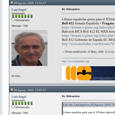
28 Agosto, 2019, 12:54:57
LuisAngel
Re: Helicopteros
Superusuario
Libreas españolas gratis para el XTri
Desconectado
Bell 412
Armada Española +
Fragata
Mensajes: 7446
https://forums.x-plane.org/index.php
Babcock MCS Bell 412 EC-HXX Junta
https://forums.x-plane.org/index.php?
Bell 412 Gobierno de España EC-MA
http://www.mediafire.com/file/azt
«
Última modificación: 25 Mayo, 2020, 12:12:01
http://www.airspotters.org/
En línea
28 Agosto, 2019, 13:05:57
LuisAngel
Re: Helicopteros
Superusuario
Cita de: LuisAngel en 28 Agosto, 2019, 1
Desconectado
Libreas españolas gratis para el XTrident Agusta-
Mensajes: 7446