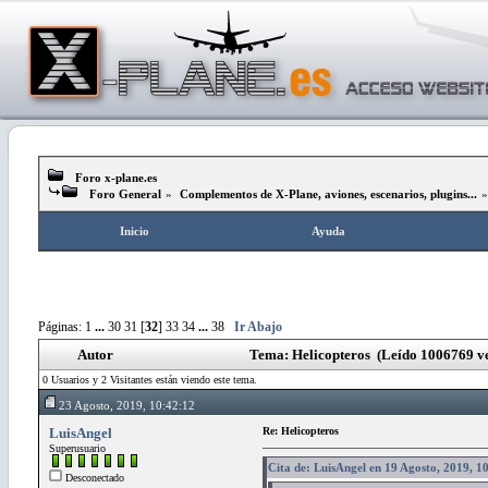
Foro x-plane.es
Foro General
»
Complementos de X-Plane, aviones, escenarios, plugins...
Inicio
Ayuda
Páginas:
1
...
30
31
[
32
]
33
34
...
38
Ir Abajo
Autor
Tema: Helicopteros (Leído 1006769 ve
0 Usuarios y 2 Visitantes están viendo este tema.
23 Agosto, 2019, 10:42:12
LuisAngel
Re: Helicopteros
Superusuario
Cita de: LuisAngel en 19 Agosto, 2019, 1
Desconectado