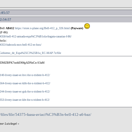
3:05:57
12:54:57
-Bell
AB412
https://store.x-plane.org/Bell-412_p_326.html
(Payware)
(F-86):
e/54358-bell-412-armada-espa%C3%B1ola-fragata-canarias-f-86/
ucía::
/54353-babcock-mcs-bell-412-ec-hxx/
yi0/Gobierno_de_Espa%25C3%25B1a_EC-MAP.7z/file
tuIDMZBPK7uohE90fgADNzCn-S3aM
140-livery-inaer-ec-hvc-for-x-trident-b-412/
564-livery-inaer-ec-kbb-for-x-trident-b-412/
244-livery-inaer-ec-gsk-for-x-trident-b-412/
353-livery-inaer-ec-kbt-for-x-trident-b-412/
?/files/file/54375-faasa-aviaci%C3%B3n-bell-412-a6-baz/
 por LuisAngel
»