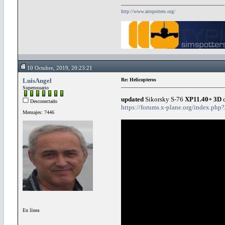
http://www.airspotters.org/
10 Octubre, 2019, 20:23:21
LuisAngel
Re: Helicopteros
Superusuario
updated
Sikorsky S-76
XP11.40+ 3D
c
Desconectado
https://forums.x-plane.org/index.php?
Mensajes: 7446
En línea