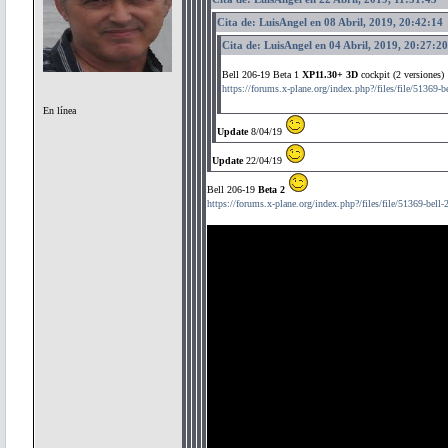
Cita de: LuisAngel en 08 Abril, 2019, 20:42:14
Cita de: LuisAngel en 04 Abril, 2019, 20:27:20
Bell 206-19 Beta 1
XP11.30+ 3D
cockpit (2 versiones)
https://forums.x-plane.org/index.php?/files/file/51369-be
En línea
Update
8/04/19
Update
22/04/19
Bell 206-19
Beta 2
https://forums.x-plane.org/index.php?/files/file/51369-bell-