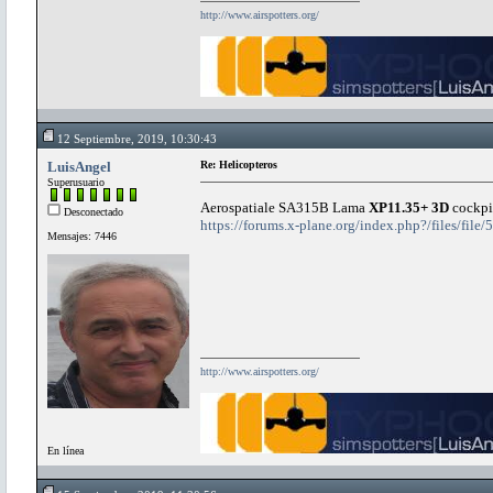
http://www.airspotters.org/
12 Septiembre, 2019, 10:30:43
LuisAngel
Re: Helicopteros
Superusuario
Aerospatiale SA315B Lama
XP11.35+ 3D
cockp
Desconectado
https://forums.x-plane.org/index.php?/files/fi
Mensajes: 7446
http://www.airspotters.org/
En línea