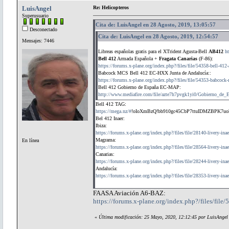
LuisAngel
Re: Helicopteros
Superusuario
Cita de: LuisAngel en 28 Agosto, 2019, 13:05:57
Desconectado
Cita de: LuisAngel en 28 Agosto, 2019, 12:54:57
Mensajes: 7446
Libreas españolas gratis para el XTrident Agusta-Bell
AB412
h
Bell 412
Armada Española +
Fragata Canarias
(F-86):
https://forums.x-plane.org/index.php?/files/file/54358-bell-41
Babcock MCS Bell 412 EC-HXX Junta de Andalucía::
https://forums.x-plane.org/index.php?/files/file/54353-babcock
Bell 412 Gobierno de España EC-MAP:
http://www.mediafire.com/file/azte7h7pvgk1yi0/Gobierno_
Bell 412 TAG:
https://mega.nz/#
!oIoXmBzQ!bb910gc45CbP7ttuIDMZBPK7u
Bel 412 Inaer:
Ibiza:
https://forums.x-plane.org/index.php?/files/file/28140-livery-inae
Magrama:
En línea
https://forums.x-plane.org/index.php?/files/file/28564-livery-inae
Canarias:
https://forums.x-plane.org/index.php?/files/file/28244-livery-inae
Andalucía:
https://forums.x-plane.org/index.php?/files/file/28353-livery-inae
FAASA Aviación A6-BAZ:
https://forums.x-plane.org/index.php?/files/fi
«
Última modificación: 25 Mayo, 2020, 12:12:45 por LuisAngel