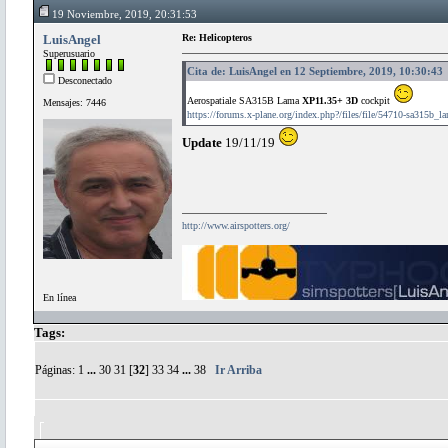
19 Noviembre, 2019, 20:31:53
LuisAngel
Re: Helicopteros
Superusuario
Cita de: LuisAngel en 12 Septiembre, 2019, 10:30:43
Desconectado
Aerospatiale SA315B Lama
XP11.35+ 3D
cockpit
Mensajes: 7446
https://forums.x-plane.org/index.php?/files/file/54710-sa315b_
Update
19/11/19
http://www.airspotters.org/
En línea
Tags:
Páginas:
1
...
30
31
[
32
]
33
34
...
38
Ir Arriba