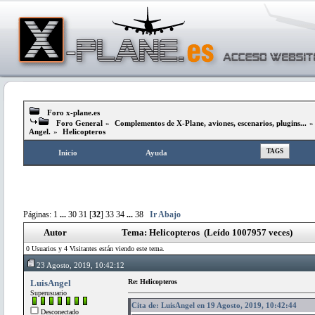
Foro x-plane.es
Foro General
»
Complementos de X-Plane, aviones, escenarios, plugins...
Angel.
»
Helicopteros
TAGS
Inicio
Ayuda
Páginas:
1
...
30
31
[
32
]
33
34
...
38
Ir Abajo
Autor
Tema: Helicopteros (Leído 1007957 veces)
0 Usuarios y 4 Visitantes están viendo este tema.
23 Agosto, 2019, 10:42:12
LuisAngel
Re: Helicopteros
Superusuario
Cita de: LuisAngel en 19 Agosto, 2019, 10:42:44
Desconectado