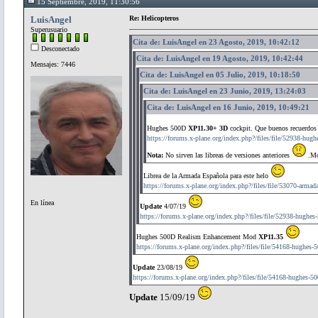
15 Septiembre, 2019, 11:30:56
LuisAngel
Re: Helicopteros
Superusuario
Cita de: LuisAngel en 23 Agosto, 2019, 10:42:12
Desconectado
Cita de: LuisAngel en 19 Agosto, 2019, 10:42:44
Mensajes: 7446
Cita de: LuisAngel en 05 Julio, 2019, 10:18:50
Cita de: LuisAngel en 23 Junio, 2019, 13:24:03
Cita de: LuisAngel en 16 Junio, 2019, 10:49:21
Hughes 500D
XP11.30+ 3D
cockpit. Que buenos recuerdos 
https://forums.x-plane.org/index.php?/files/file/52938-hugh
Nota:
No sirven las libreas de versiones anteriores
.Mol
Librea de la Armada Española para este helo
https://forums.x-plane.org/index.php?/files/file/53070-armada
En línea
Update
4/07/19
https://forums.x-plane.org/index.php?/files/file/52938-hughes
Hughes 500D Realism Enhancement Mod
XP11.35
https://forums.x-plane.org/index.php?/files/file/54168-hughes
Update
23/08/19
https://forums.x-plane.org/index.php?/files/file/54168-hughes-
Update
15/09/19