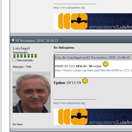
http://www.airspotters.org/
19 Noviembre, 2019, 20:28:53
LuisAngel
Re: Helicopteros
Superusuario
Cita de: LuisAngel en 02 Noviembre, 2019, 21:06:45
Desconectado
DJINN SO 1221
XP11.35+ 3D
cockpit
Mensajes: 7446
https://forums.x-plane.org/index.php?/files/file/55696-so-1221_
Update
19/11/19
http://www.airspotters.org/
En línea