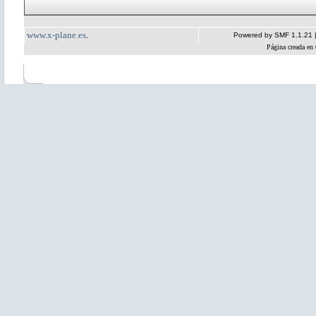
www.x-plane.es
.
Powered by SMF 1.1.21
Página creada en