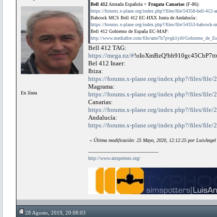
Bell 412
Armada Española +
Fragata Canarias
(F-86):
https://forums.x-plane.org/index.php?/files/file/54358-bell-412
Babcock MCS Bell 412 EC-HXX Junta de Andalucía::
https://forums.x-plane.org/index.php?/files/file/54353-babcock-m
Bell 412 Gobierno de España EC-MAP:
http://www.mediafire.com/file/azte7h7pvgk1yi0/Gobierno_d
Bell 412 TAG:
https://mega.nz/#
!oIoXmBzQ!bb910gc45CbP7
Bel 412 Inaer:
Ibiza:
https://forums.x-plane.org/index.php?/files/file/
Magrama:
En línea
https://forums.x-plane.org/index.php?/files/file/
Canarias:
https://forums.x-plane.org/index.php?/files/file/
Andalucía:
https://forums.x-plane.org/index.php?/files/file/
«
Última modificación: 25 Mayo, 2020, 12:12:25 por LuisAngel
http://www.airspotters.org/
28 Agosto, 2019, 20:08:03