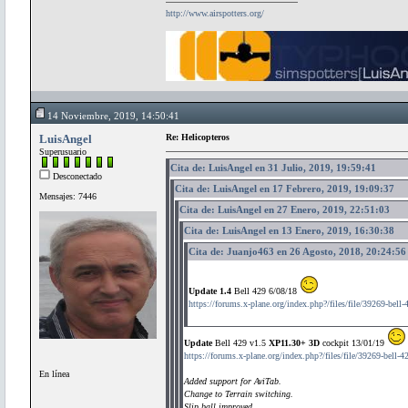
http://www.airspotters.org/
14 Noviembre, 2019, 14:50:41
LuisAngel
Re: Helicopteros
Superusuario
Cita de: LuisAngel en 31 Julio, 2019, 19:59:41
Desconectado
Cita de: LuisAngel en 17 Febrero, 2019, 19:09:37
Mensajes: 7446
Cita de: LuisAngel en 27 Enero, 2019, 22:51:03
Cita de: LuisAngel en 13 Enero, 2019, 16:30:38
Cita de: Juanjo463 en 26 Agosto, 2018, 20:24:56
Update 1.4
Bell 429 6/08/18
https://forums.x-plane.org/index.php?/files/file/39269-bell-
Update
Bell 429 v1.5
XP11.30+ 3D
cockpit 13/01/19
https://forums.x-plane.org/index.php?/files/file/39269-bell-4
En línea
Added support for AviTab.
Change to Terrain switching.
Slip ball improved.