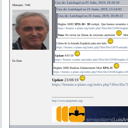
Cita de: LuisAngel en 05 Julio, 2019, 10:18:50
Mensajes: 7446
Cita de: LuisAngel en 23 Junio, 2019, 13:24:03
Cita de: LuisAngel en 16 Junio, 2019, 10:49:21
Hughes 500D
XP11.30+ 3D
cockpit. Que buenos recuerdos t
https://forums.x-plane.org/index.php?/files/file/52938-hughe
Nota:
No sirven las libreas de versiones anteriores
.Mola
Librea de la Armada Española para este helo
https://forums.x-plane.org/index.php?/files/file/53070-armada/
Update
4/07/19
https://forums.x-plane.org/index.php?/files/file/52938-hughes-
En línea
Hughes 500D Realism Enhancement Mod
XP11.35
https://forums.x-plane.org/index.php?/files/file/54168-hughes-
Update
23/08/19
https://forums.x-plane.org/index.php?/files/fi
http://www.airspotters.org/