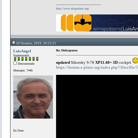
http://www.airspotters.org/
10 Octubre, 2019, 20:23:21
LuisAngel
Re: Helicopteros
Superusuario
updated
Sikorsky S-76
XP11.40+ 3D
cockpit
Desconectado
https://forums.x-plane.org/index.php?/files/file
Mensajes: 7446
En línea