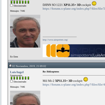
DJINN SO 1221
XP11.35+ 3D
cockpit
Desconectado
https://forums.x-plane.org/index.php?/files/fil
Mensajes: 7446
http://www.airspotters.org/
En línea
02 Noviembre, 2019, 21:09:02
LuisAngel
Re: Helicopteros
Superusuario
Mil Mi-2
XP11.35+ 3D
cockpit
Desconectado
https://forums.x-plane.org/index.php?/files/file
Mensajes: 7446