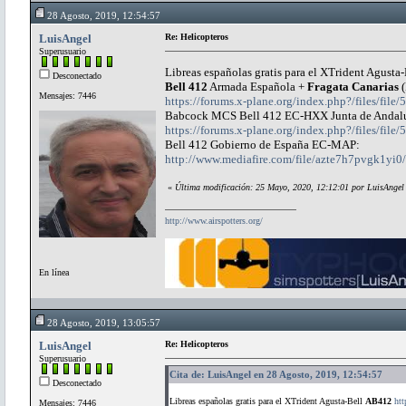
28 Agosto, 2019, 12:54:57
LuisAngel
Re: Helicopteros
Superusuario
Libreas españolas gratis para el XTrident Agusta
Desconectado
Bell 412
Armada Española +
Fragata Canarias
(
Mensajes: 7446
https://forums.x-plane.org/index.php?/files/fil
Babcock MCS Bell 412 EC-HXX Junta de Andalu
https://forums.x-plane.org/index.php?/files/fil
Bell 412 Gobierno de España EC-MAP:
http://www.mediafire.com/file/azte7h7pvgk1
«
Última modificación: 25 Mayo, 2020, 12:12:01 por LuisAngel
http://www.airspotters.org/
En línea
28 Agosto, 2019, 13:05:57
LuisAngel
Re: Helicopteros
Superusuario
Cita de: LuisAngel en 28 Agosto, 2019, 12:54:57
Desconectado
Libreas españolas gratis para el XTrident Agusta-Bell
AB412
htt
Mensajes: 7446