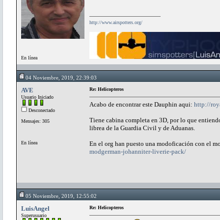
http://www.airspotters.org/
En línea
04 Noviembre, 2019, 22:39:03
AVE
Re: Helicopteros
Usuario Iniciado
Acabo de encontrar este Dauphin aqui:
http://ro
Desconectado
Tiene cabina completa en 3D, por lo que entiendo
Mensajes: 305
librea de la Guardia Civil y de Aduanas.
En línea
En el org han puesto una modoficación con el mo
modgerman-johanniter-liverie-pack/
05 Noviembre, 2019, 12:55:02
LuisAngel
Re: Helicopteros
Superusuario