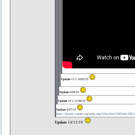
Update
v3.5 14/05/19
Update
6/06/19
Update
v4.1 21/06/19
Update
6/07/19
https://forums.x-plane.org/index.php?/files/file/51369-bell-206-1
Update
14/11/19