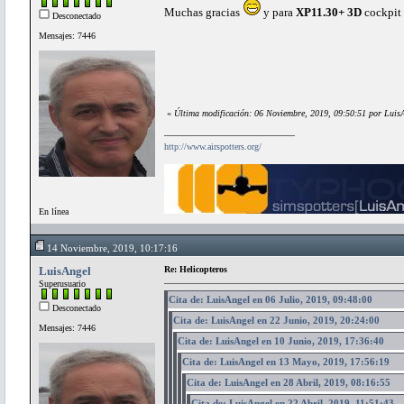
Muchas gracias
y para
XP11.30+ 3D
cockpit
Desconectado
Mensajes: 7446
«
Última modificación: 06 Noviembre, 2019, 09:50:51 por Luis
http://www.airspotters.org/
En línea
14 Noviembre, 2019, 10:17:16
LuisAngel
Re: Helicopteros
Superusuario
Cita de: LuisAngel en 06 Julio, 2019, 09:48:00
Desconectado
Cita de: LuisAngel en 22 Junio, 2019, 20:24:00
Mensajes: 7446
Cita de: LuisAngel en 10 Junio, 2019, 17:36:40
Cita de: LuisAngel en 13 Mayo, 2019, 17:56:19
Cita de: LuisAngel en 28 Abril, 2019, 08:16:55
Cita de: LuisAngel en 22 Abril, 2019, 11:51:43