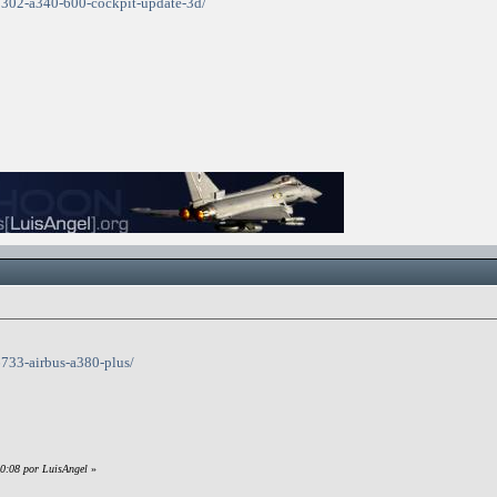
/68302-a340-600-cockpit-update-3d/
96733-airbus-a380-plus/
00:08 por LuisAngel
»