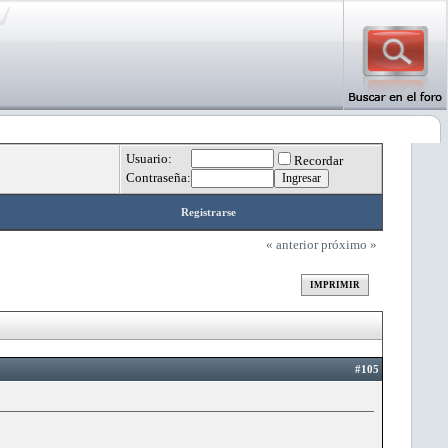
Usuario:
Recordar
Contraseña:
Registrarse
« anterior
próximo »
IMPRIMIR
#105