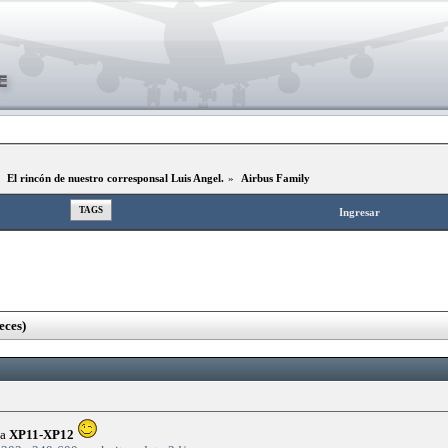
»
El rincón de nuestro corresponsal Luis Angel.
»
Airbus Family
TAGS
Ingresar
eces)
ta
XP11-XP12