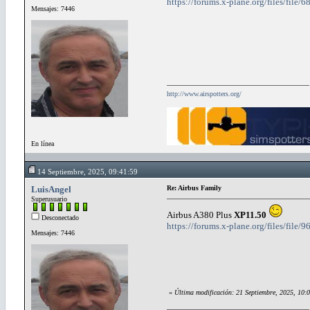
https://forums.x-plane.org/files/file
Mensajes: 7446
http://www.airspotters.org/
En línea
14 Septiembre, 2025, 09:41:59
LuisAngel
Re: Airbus Family
Superusuario
Airbus A380 Plus
XP11.50
Desconectado
https://forums.x-plane.org/files/file/
Mensajes: 7446
«
Última modificación: 21 Septiembre, 2025, 10: