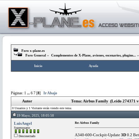
Foro x-plane.es
Foro General
»
Complementos de X-Plane, aviones, escenarios, plugins...
Inicio
Ayuda
Páginas:
1
...
6
7
[
8
]
Ir Abajo
Autor
Tema: Airbus Family (Leído 274371 v
0 Usuarios y 1 Visitante están viendo este tema.
19 Mayo, 2025, 18:05:58
LuisAngel
Re: Airbus Family
Superusuario
A340-600-Cockpit-Update
3D
0.2 Be
Desconectado