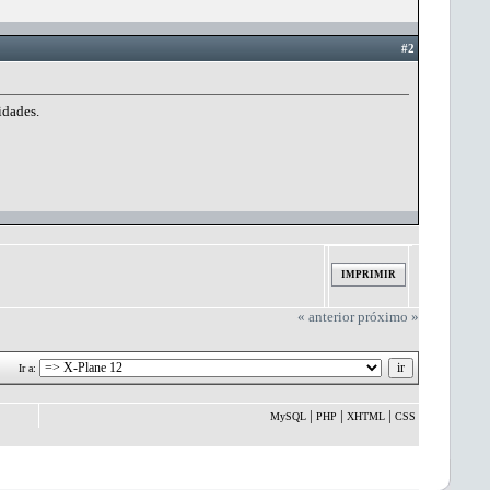
#2
idades.
IMPRIMIR
« anterior
próximo »
Ir a:
|
|
|
MySQL
PHP
XHTML
CSS