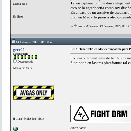
12 en x-plane. com te dan a elegir en
Mensajes: 3
esto se lo agradeceria como soy diseña
En el caso de un archivo de escenario 
En línea
bien en Mac y lo pasas a otro ordenad
«
Última modificación: 13 Febrero, 2025, 00:15:
14 Febrero, 2025, 01:08:49
grrr05
Re: X-Plane 11/12. en Mac es compatible para
Superusuario
Lo único dependiente de la plataforma
Desconectado
funcionan en las tres plataformas tal c
Mensajes: 4363
If it ain't broke don't fix it
Albert Ràfols