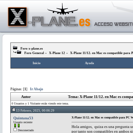
Foro x-plane.es
Foro General
»
X-Plane 12
»
X-Plane 11/12. en Mac es compatible para
Inicio
Ayuda
Páginas: [
1
]
Ir Abajo
Autor
Tema: X-Plane 11/12. en Mac es compa
0 Usuarios y 1 Visitante están viendo este tema.
13 Febrero, 2025, 00:06:29
Quintana53
X-Plane 11/12. en Mac es compatible para PC
Usuario reciente
Hola amigos, quiza es una pregunta un
Desconectado
por tanto son compatibles en ambos si