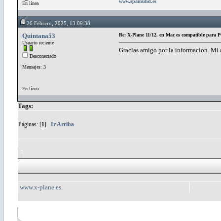
www.spainuhd.es
En línea
26 Febrero, 2025, 13:09:38
Quintana53
Re: X-Plane 11/12. en Mac es compatible para
Usuario reciente
Gracias amigo por la informacion. Mi 
Desconectado
Mensajes: 3
En línea
Tags:
Páginas: [
1
]
Ir Arriba
www.x-plane.es
.