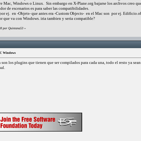
tre Mac, Windows o Linux. Sin embargo en X-Plane.org bajarse los archvos creo que 
dor de escenarios es para saber las compatibilidades.
por ej. en -Objets- que antes era -Custom Objects- en el Mac son por ej. Edificio.ob
or que va con Windows. iria tambien y seria compatible?
38 por Quintana53
»
 PC Windows
 son los plugins que tienen que ser compilados para cada una, todo el resto ya sea
ual.