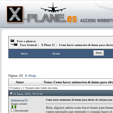
Foro x-plane.es
Foro General
»
X-Plane 12
»
Como hacer animacion de humo para efectos 
TAGS
Inicio
Ayuda
Páginas: [
1
]
Ir Abajo
Autor
Tema: Como hacer animacion de humo para efecto
0 Usuarios y 1 Visitante están viendo este tema.
11 Junio, 2025, 19:13:41
Quintana53
Como hacer animacion de humo para efectos de volcanes por e
Usuario reciente
Hola, alguien sabria como hacer humo para fumaro
Desconectado
varios tutoriales que entiendo y consigo hacer 