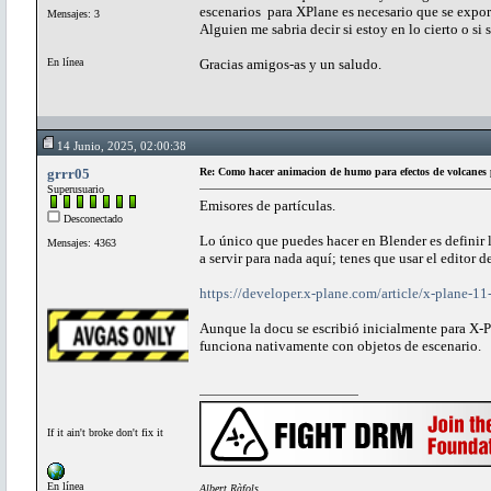
escenarios para XPlane es necesario que se expo
Mensajes: 3
Alguien me sabria decir si estoy en lo cierto o si
En línea
Gracias amigos-as y un saludo.
14 Junio, 2025, 02:00:38
grrr05
Re: Como hacer animacion de humo para efectos de volcanes p
Superusuario
Emisores de partículas.
Desconectado
Lo único que puedes hacer en Blender es definir l
Mensajes: 4363
a servir para nada aquí; tenes que usar el editor 
https://developer.x-plane.com/article/x-plane-11
Aunque la docu se escribió inicialmente para X-P
funciona nativamente con objetos de escenario.
If it ain't broke don't fix it
En línea
Albert Ràfols