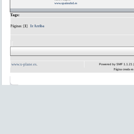
www.spainuhd.es
Tags:
Páginas: [
1
]
Ir Arriba
www.x-plane.es
.
Powered by SMF 1.1.21
Página creada en